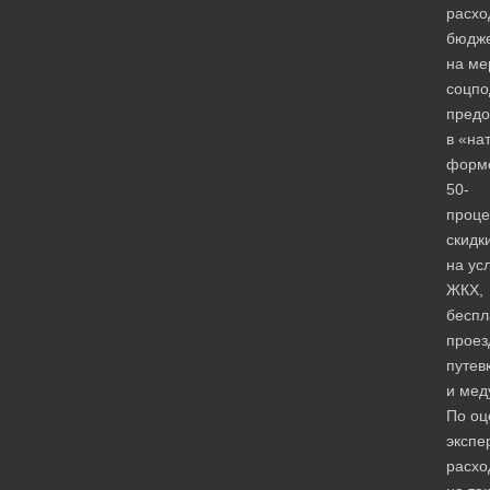
расхо
бюдж
на ме
соцпо
предо
в «на
форм
50-
проце
скидк
на ус
ЖКХ,
беспл
проез
путев
и мед
По оц
экспе
расхо