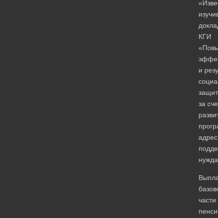
«Изве
изучи
докла
КГИ
«Пов
эффек
и рез
социа
защи
за сче
разви
прог
адрес
подде
нужд
Выпл
базов
части
пенси