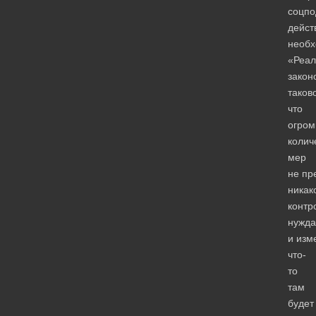
соцпо
дейст
необх
«Реал
закон
таков
что
огром
колич
мер
не пр
никак
контр
нужда
и изм
что-
то
там
будет