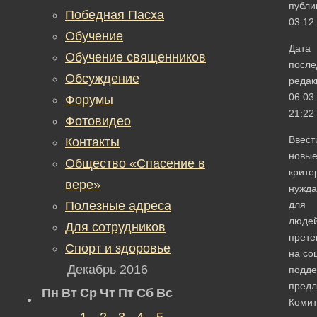
публи
Победная Пасха
03.12
Обучение
Дата
Обучение священников
после
Обсуждение
редак
06.03
Форумы
21:22
Фотовидео
Ввест
Контакты
новы
Общество «Спасение в
крите
вере»
нужда
Полезные адреса
для
людей
Для сотрудников
прет
Спорт и здоровье
на со
Декабрь 2016
подде
предл
Пн
Вт
Ср
Чт
Пт
Сб
Вс
Комит
1
2
3
4
5