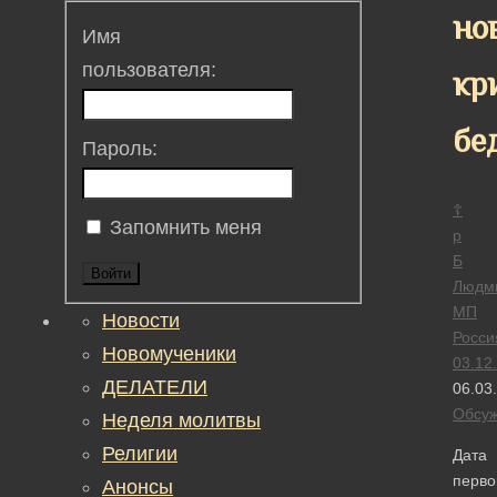
но
Имя
пользователя:
кр
бе
Пароль:
☦
Запомнить меня
р
Б
Войти
Людм
МП
Новости
Росси
Новомученики
03.12
ДЕЛАТЕЛИ
06.03
Обсу
Неделя молитвы
Религии
Дата
перво
Анонсы