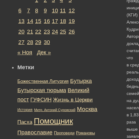
гражд
иници
6
7
8
9
10
11
12
(КГИ)
13
14
15
16
17
18
19
Алекс
Кудри
20
21
22
23
24
25
26
Автор
27
28
29
30
докла
счита
« Ноя
Дек »
что
в сре
Метки
реал
дохо
Бутырка
Божественная Литургия
бедн
Бутырская тюрьма
Великий
семе
пост
ГУФСИН
Жизнь в Церкви
на ду
насел
Москва
История
Митр. Антоний Сурожский
в 1,83
Помощник
Пасха
раза
выше
Православие
Романовы
Проповеди
заявл