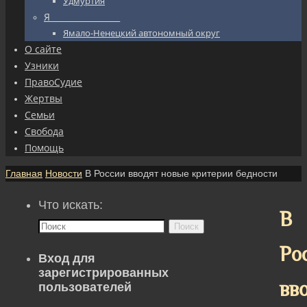
Удмуртия
Я_________________
Ямало-Ненецкий автономный округ
О сайте
Узники
ПравоСудие
Жертвы
Семьи
Свобода
Помощь
Главная
Новости
В России вводят новые критерии бедности
Что искать:
В
Поиск
Ро
Вход для
зарегистрированных
вв
пользователей