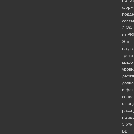
на та
форм
подде
соста
2,6%
от ВВ
Это
на дв
трети
выше
уровн
десят
давно
и фак
сопос
с нац
расхо
на зд
3,5%
ВВП.