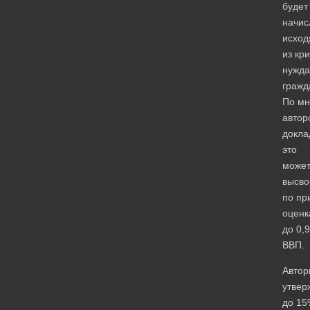
будет
начис
исход
из кр
нужда
гражд
По м
автор
докла
это
може
высво
по пр
оценк
до 0,
ВВП.
Автор
утвер
до 15