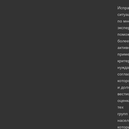
Испра
ситуа
по м
экспе
помо
более
актив
прим
крите
нужда
согла
котор
и дол
вести
оценк
тех
групп
насел
котор