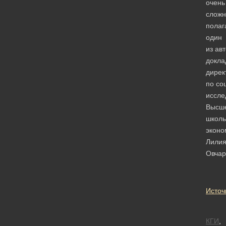
очень
сложн
полаг
один
из ав
докла
дирек
по со
иссле
Высш
школ
эконо
Лили
Овчар
Источ
КГИ
,