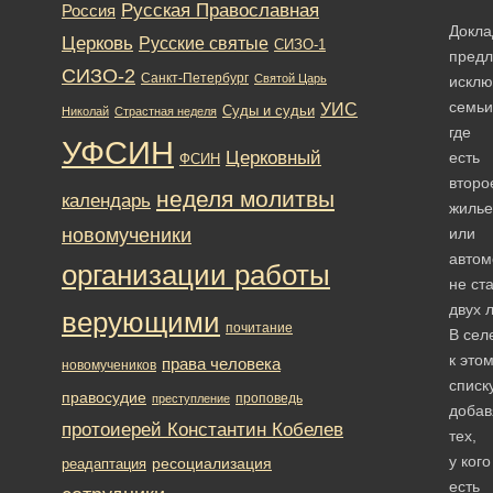
Русская Православная
Россия
Докла
Церковь
Русские святые
СИЗО-1
предл
СИЗО-2
Санкт-Петербург
Святой Царь
исклю
семьи
УИС
Суды и судьи
Николай
Страстная неделя
где
УФСИН
Церковный
есть
ФСИН
второ
неделя молитвы
календарь
жилье
новомученики
или
автом
организации работы
не ст
двух л
верующими
почитание
В сел
к это
права человека
новомучеников
списк
правосудие
проповедь
преступление
добав
протоиерей Константин Кобелев
тех,
у кого
ресоциализация
реадаптация
есть