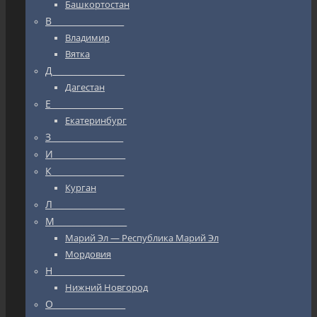
Башкортостан
В_________________
Владимир
Вятка
Д_________________
Дагестан
Е_________________
Екатеринбург
З_________________
И_________________
К_________________
Курган
Л_________________
М_________________
Марий Эл — Республика Марий Эл
Мордовия
Н_________________
Нижний Новгород
О_________________