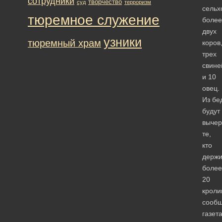
сотрудники
творчество
суд
терроризм
сельх
тюремное служение
более
двух
узники
тюремный храм
коров
трех
свине
и 10
овец.
Из бе
будут
вычер
те,
кто
держи
более
20
кроли
сооб
газет