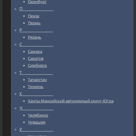
Оренбург
П_________________
Пенза
Пермь
Р_________________
Рязань
С_________________
Самара
Саратов
Симбирск
Т_________________
Татарстан
Тюмень
Х_________________
Ханты-Мансийский автономный округ-Югра
Ч_________________
Челябинск
Чувашия
У_________________