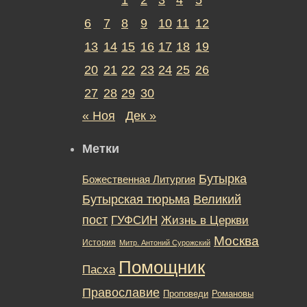
6
7
8
9
10
11
12
13
14
15
16
17
18
19
20
21
22
23
24
25
26
27
28
29
30
« Ноя
Дек »
Метки
Бутырка
Божественная Литургия
Бутырская тюрьма
Великий
пост
ГУФСИН
Жизнь в Церкви
Москва
История
Митр. Антоний Сурожский
Помощник
Пасха
Православие
Романовы
Проповеди