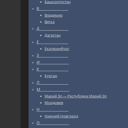
Башкортостан
В_________________
Владимир
Вятка
Д_________________
Дагестан
Е_________________
Екатеринбург
З_________________
И_________________
К_________________
Курган
Л_________________
М_________________
Марий Эл — Республика Марий Эл
Мордовия
Н_________________
Нижний Новгород
О_________________