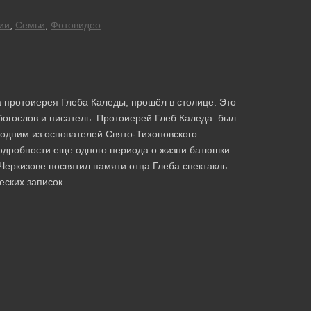
ии
,
Семьи
,
Фотовидео
 протоиерея Глеба Каледы, прошёл в столице. Это
 богослов и писатель. Протоиерей Глеб Каледа был
одним из основателей Свято-Тихоновского
 подробности еще одного периода о жизни батюшки —
Черкизове посвятил памяти отца Глеба спектакль
еских записок.