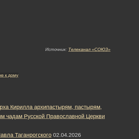
Источник:
Телеканал «СОЮЗ»
же к дому
рха Кирилла архипастырям, пастырям,
м чадам Русской Православной Церкви
авла Таганрогского
02.04.2026