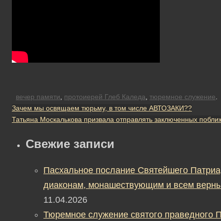
вечер памяти
,
протоиерей Глеб Каледа
,
тюремное служение
.
Зачем мы освящаем тюрьму, в том числе АВТОЗАКИ??
Татьяна Москалькова призвала отправлять заключенных побли
Свежие записи
Пасхальное послание Святейшего Патриа
диаконам, монашествующим и всем верны
11.04.2026
Тюремное служение святого праведного П