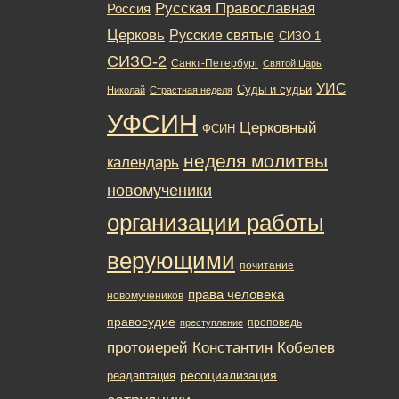
Русская Православная
Россия
Церковь
Русские святые
СИЗО-1
СИЗО-2
Санкт-Петербург
Святой Царь
УИС
Суды и судьи
Николай
Страстная неделя
УФСИН
Церковный
ФСИН
неделя молитвы
календарь
новомученики
организации работы
верующими
почитание
права человека
новомучеников
правосудие
проповедь
преступление
протоиерей Константин Кобелев
ресоциализация
реадаптация