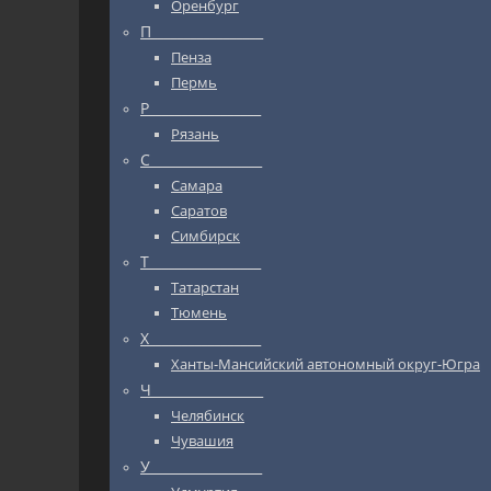
Оренбург
П_________________
Пенза
Пермь
Р_________________
Рязань
С_________________
Самара
Саратов
Симбирск
Т_________________
Татарстан
Тюмень
Х_________________
Ханты-Мансийский автономный округ-Югра
Ч_________________
Челябинск
Чувашия
У_________________