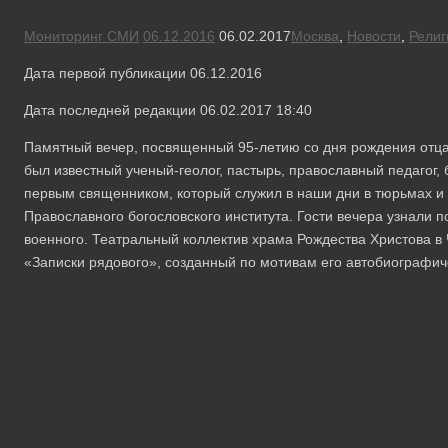
Мониторинг СМИ
06.12.2016
06.02.2017
Москва
,
Новости
,
Религ
Дата первой публикации 06.12.2016
Дата последней редакции 06.02.2017 18:40
Памятный вечер, посвященный 95-летию со дня рождения отца
был известный ученый-геолог, пастырь, православный педагог,
первым священником, который служил в наши дни в тюрьмах и 
Православного богословского института. Гости вечера узнали
военного. Театральный коллектив храма Рождества Христова в 
«Записки рядового», созданный по мотивам его автобиографич