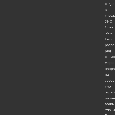
соде
в
учреж
УИС
Оренб
облас
Был
разра
ряд
совме
мероп
напра
на
совер
уже
отраб
меха
взаим
УФСИ