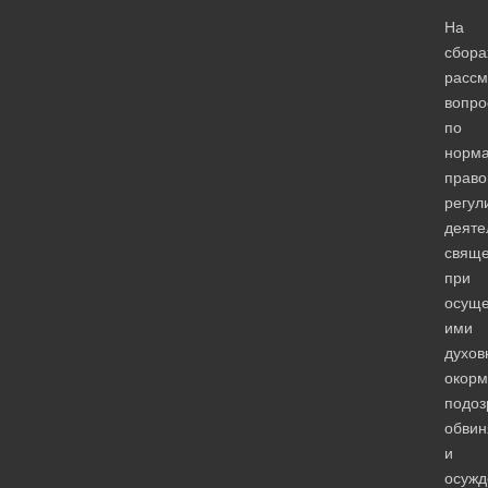
На
сбора
рассм
вопро
по
норма
право
регул
деяте
свяще
при
осуще
ими
духов
окорм
подоз
обви
и
осужд