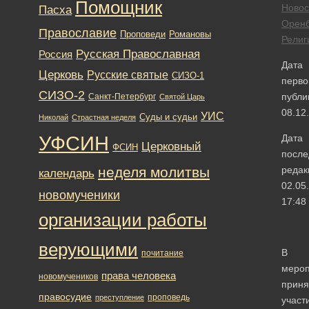
Помощник
Новос
Пасха
Оренб
Православие
Романовы
Проповеди
Религ
Русская Православная
Россия
Дата
Церковь
Русские святые
СИЗО-1
перво
СИЗО-2
публи
Санкт-Петербург
Святой Царь
08.12
УИС
Суды и судьи
Николай
Страстная неделя
УФСИН
Дата
Церковный
ФСИН
после
неделя молитвы
редак
календарь
02.05
новомученики
17:48
организации работы
верующими
В
почитание
мероп
права человека
новомучеников
приня
правосудие
проповедь
преступление
участ