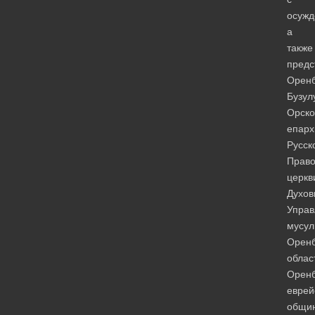
осужд
а
также
предс
Оренб
Бузул
Орско
епарх
Русск
Право
церкв
Духов
Управ
мусул
Оренб
облас
Оренб
еврей
общи