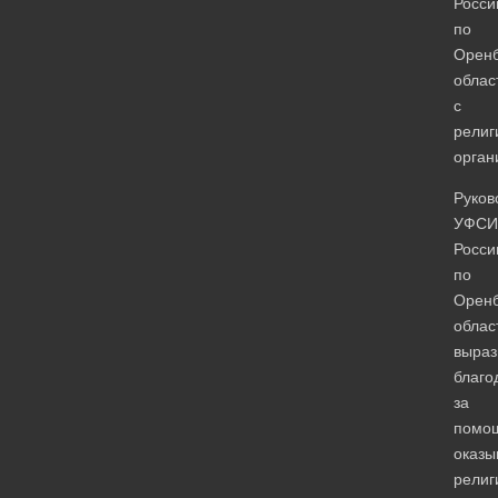
Росси
по
Оренб
облас
с
религ
орган
Руков
УФСИ
Росси
по
Оренб
облас
выраз
благо
за
помо
оказ
религ