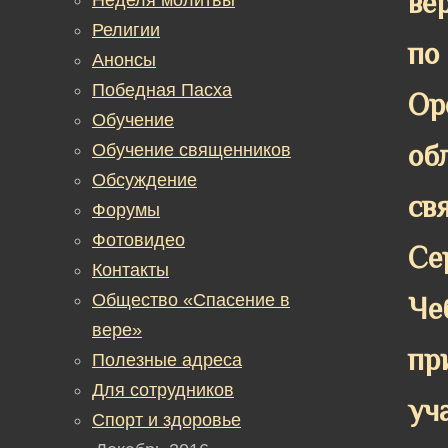
ве
Религии
по
Анонсы
Победная Пасха
Ор
Обучение
об
Обучение священников
Обсуждение
св
Форумы
Фотовидео
Се
Контакты
Общество «Спасение в
Че
вере»
пр
Полезные адреса
Для сотрудников
уч
Спорт и здоровье