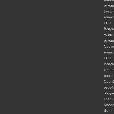
руков
Бузул
епарх
РПЦ
Влад
Алекс
руков
Орско
епарх
РПЦ
Влад
Ирине
равви
Оренб
еврей
общи
Гоэль
Маэр
были