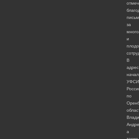
отме
благо
пись
за
много
и
плодо
сотру
В
адрес
начал
УФСИ
Росси
по
Оренб
облас
Влад
Андре
а
также