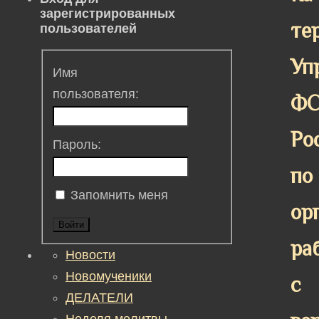
зарегистрированных
те
пользователей
Уп
Имя
пользователя:
Ф
Ро
Пароль:
по
Запомнить меня
ор
Войти
ра
Новости
Новомученики
с
ДЕЛАТЕЛИ
Неделя молитвы