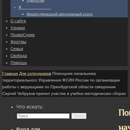
Удмуртия
Я_________________
Ямало-Ненецкий автономный округ
О сайте
Узники
ПравоСудие
Жертвы
Семьи
Свобода
Помощь
Главная
Для сотрудников
Помощник начальника
территориального Управления ФСИН России по организации
работы с верующими по Оренбургской области священник
Сергий Чебруков принял участие в учебно-методических сборах
Что искать:
По
Поиск
на
Вход для