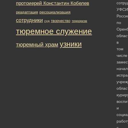
протоиерей Константин Кобелев
сотру
УФСИ
ресоциализация
реадаптация
Росси
сотрудники
творчество
суд
терроризм
по
тюремное служение
Оренб
облас
узники
в
тюремный храм
том
числе
замес
начал
испра
учреж
облас
кури
воспи
и
социа
работ
с