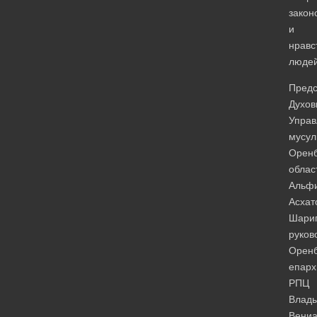
закон
и
нравс
людей
Предс
Духов
Управ
мусул
Оренб
облас
Альф
Асхат
Шарип
руков
Оренб
епарх
РПЦ
Влад
Вениа