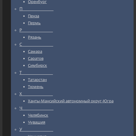
Оренбург
П_________________
Пенза
Пермь
Р_________________
Рязань
С_________________
Самара
Саратов
Симбирск
Т_________________
Татарстан
Тюмень
Х_________________
Ханты-Мансийский автономный округ-Югра
Ч_________________
Челябинск
Чувашия
У_________________