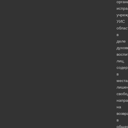
орган
испра
учре
УИС
облас
в
деле
духов
воспи
лиц,
соде
в
места
лише
свобо
напр
на
возвр
в
общес