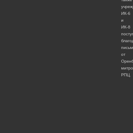
учреж
ИК-6
и
ИК-8
посту
благо
письм
от
Оренб
митро
РПЦ.