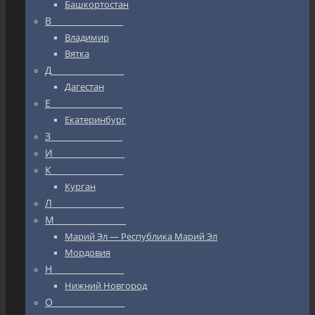
Башкортостан
В_________________
Владимир
Вятка
Д_________________
Дагестан
Е_________________
Екатеринбург
З_________________
И_________________
К_________________
Курган
Л_________________
М_________________
Марий Эл — Республика Марий Эл
Мордовия
Н_________________
Нижний Новгород
О_________________