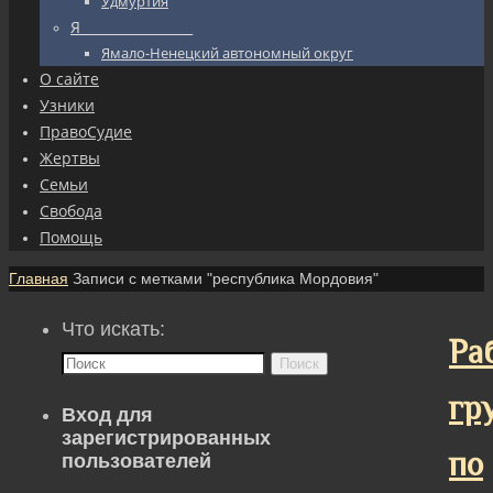
Удмуртия
Я_________________
Ямало-Ненецкий автономный округ
О сайте
Узники
ПравоСудие
Жертвы
Семьи
Свобода
Помощь
Главная
Записи с метками "республика Мордовия"
Что искать:
Ра
Поиск
гр
Вход для
зарегистрированных
по
пользователей