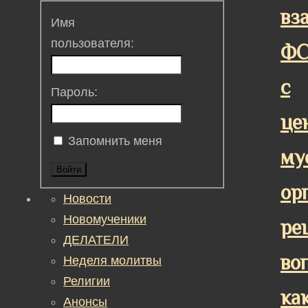
вз
Имя
пользователя:
Ф
с
Пароль:
це
Запомнить меня
му
Войти
ор
Новости
Новомученики
ре
ДЕЛАТЕЛИ
во
Неделя молитвы
Религии
ка
Анонсы