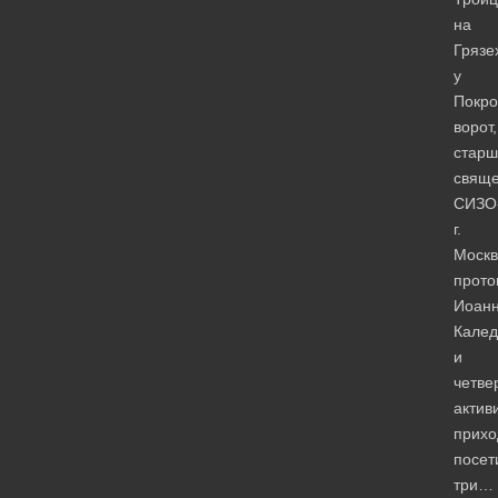
на
Грязе
у
Покро
ворот,
старш
свяще
СИЗО
г.
Моск
прото
Иоан
Калед
и
четве
актив
прихо
посет
три…