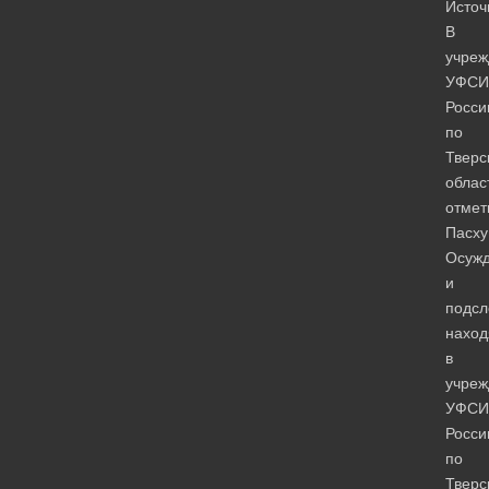
Источ
В
учреж
УФСИ
Росси
по
Тверс
облас
отмет
Пасху
Осуж
и
подсл
нахо
в
учреж
УФСИ
Росси
по
Тверс