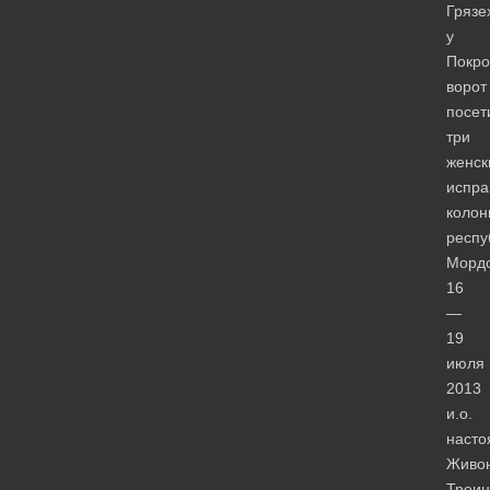
Грязе
у
Покро
ворот
посет
три
женск
испра
колон
респу
Морд
16
—
19
июля
2013
и.о.
насто
Живо
Трои