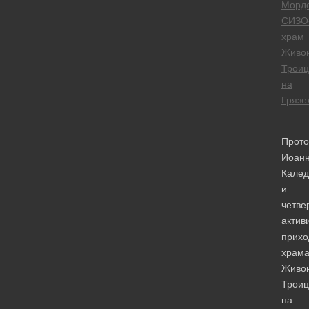
Морд
СИЗО
храм
Живо
Трои
на
Грязе
Прото
Иоан
Калед
и
четве
актив
прихо
храм
Живо
Трои
на