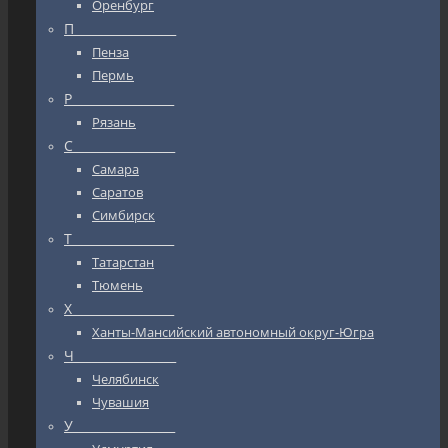
Оренбург
П_________________
Пенза
Пермь
Р_________________
Рязань
С_________________
Самара
Саратов
Симбирск
Т_________________
Татарстан
Тюмень
Х_________________
Ханты-Мансийский автономный округ-Югра
Ч_________________
Челябинск
Чувашия
У_________________