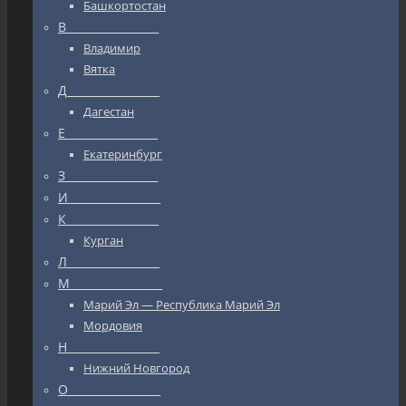
Башкортостан
В_________________
Владимир
Вятка
Д_________________
Дагестан
Е_________________
Екатеринбург
З_________________
И_________________
К_________________
Курган
Л_________________
М_________________
Марий Эл — Республика Марий Эл
Мордовия
Н_________________
Нижний Новгород
О_________________