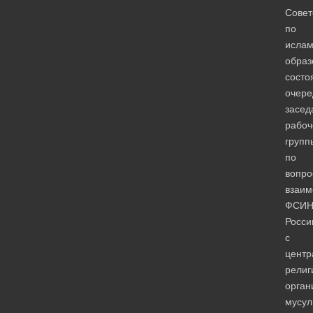
Сове
по
ислам
образ
состо
очере
засед
рабоч
групп
по
вопро
взаим
ФСИ
Росси
с
центр
религ
орган
мусул