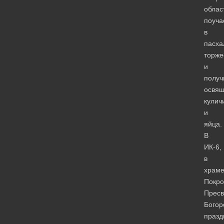
облас
поуча
в
пасха
торже
и
получ
освя
кулич
и
яйца.
В
ИК-6,
в
храм
Покро
Пресв
Богор
праз