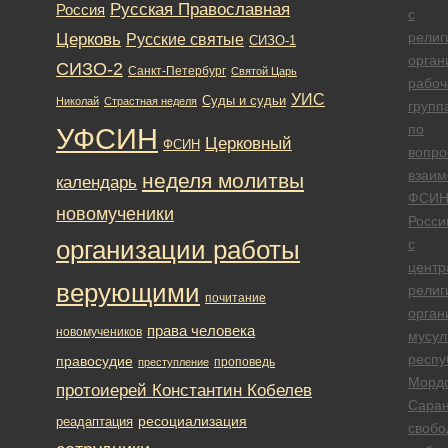
Русская Православная
Россия
с
Церковь
религ
Русские святые
СИЗО-1
орган
СИЗО-2
Санкт-Петербург
Святой Царь
рабоч
УИС
Суды и судьи
Николай
Страстная неделя
групп
по
УФСИН
Церковный
ФСИН
вопро
взаим
неделя молитвы
календарь
ФСИ
новомученики
Росси
организации работы
с
центр
верующими
религ
почитание
орган
права человека
новомучеников
мусул
респу
правосудие
проповедь
преступление
Морд
протоиерей Константин Кобелев
Саран
ресоциализация
реадаптация
свобо