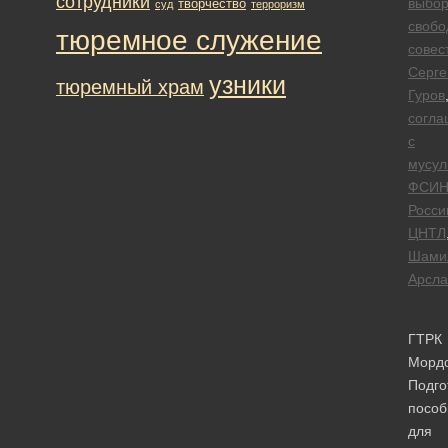
сотрудники
выбо
творчество
суд
терроризм
свобо
тюремное служение
совес
Серге
узники
тюремный храм
Гуров
согла
с
мусу
ФСИ
Росси
ЦНТЛ
Шами
Арсла
ГТРК
Морд
Подго
пособ
для