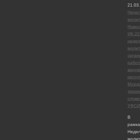
21.03
Неде
моли
Новос
ИК-22
недел
моли
орган
работ
веру
респу
Морд
тюре
служе
УФСИ
В
рамка
Неде
моли