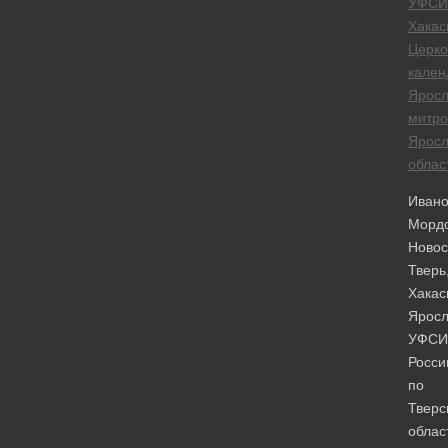
УФСИ
Хакас
Церк
кален
Яросл
митро
Яросл
облас
Ивано
Мордо
Новос
Тверь
Хакас
Яросл
УФСИ
Росси
по
Тверс
облас