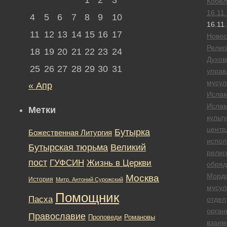
Кобел
16.11
4
5
6
7
8
9
10
16.11
11
12
13
14
15
16
17
Новос
Религ
18
19
20
21
22
23
24
Духов
25
26
27
28
29
30
31
управ
мусул
« Апр
Исла
Ислам
Метки
культ
центр
Бутырка
Божественная Литургия
испол
Бутырская тюрьма
Великий
религ
пост
ГУФСИН
Жизнь в Церкви
обряд
Морд
Москва
История
Митр. Антоний Сурожский
мусул
Помощник
Пасха
отдел
орган
Православие
Романовы
Проповеди
взаим