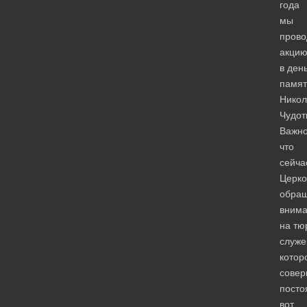
года
мы
пров
акци
в ден
памят
Никол
Чудот
Важно
что
сейча
Церко
обра
вним
на тю
служе
котор
совер
посто
вот