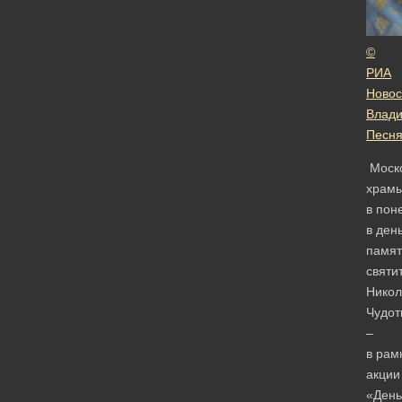
©
РИА
Новос
Влад
Песн
Моск
храм
в пон
в ден
памят
святи
Никол
Чудот
–
в рам
акции
«День