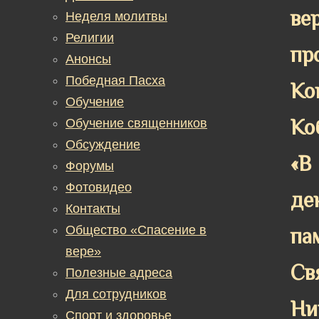
ве
Неделя молитвы
Религии
пр
Анонсы
Победная Пасха
Ко
Обучение
Ко
Обучение священников
Обсуждение
«В
Форумы
Фотовидео
де
Контакты
Общество «Спасение в
па
вере»
Св
Полезные адреса
Для сотрудников
Ни
Спорт и здоровье