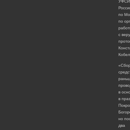
УФСИ
Росси
по Мо
по ор
работ
с ве
прото
Конст
Кобел
«Сбо
средс
рань
прово
в осн
в пра
Покро
Богор
но по
два