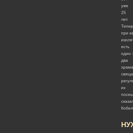
уже
25
лет.
Тепер
при к
изоля
есть
один
два
храма
свяще
регул
их
посе
сказа
Кобел
НУ