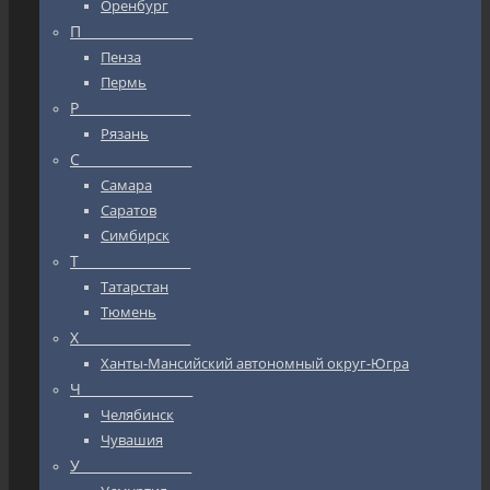
Оренбург
П_________________
Пенза
Пермь
Р_________________
Рязань
С_________________
Самара
Саратов
Симбирск
Т_________________
Татарстан
Тюмень
Х_________________
Ханты-Мансийский автономный округ-Югра
Ч_________________
Челябинск
Чувашия
У_________________