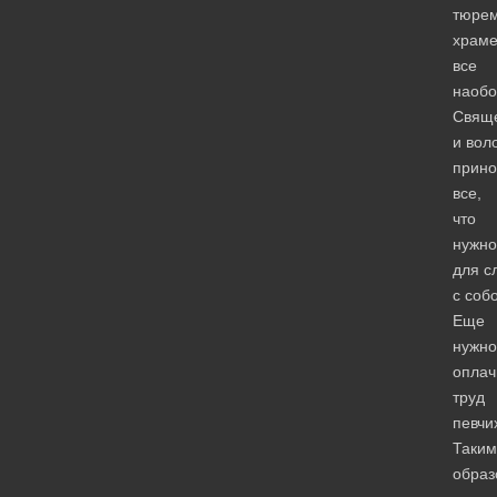
тюре
храм
все
наобо
Свящ
и вол
прино
все,
что
нужно
для с
с соб
Еще
нужно
оплач
труд
певчи
Таким
образ