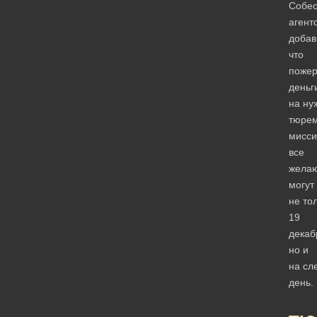
Собес
агент
добав
что
пожер
деньг
на ну
тюре
мисси
все
жела
могут
не то
19
декаб
но и
на с
день.