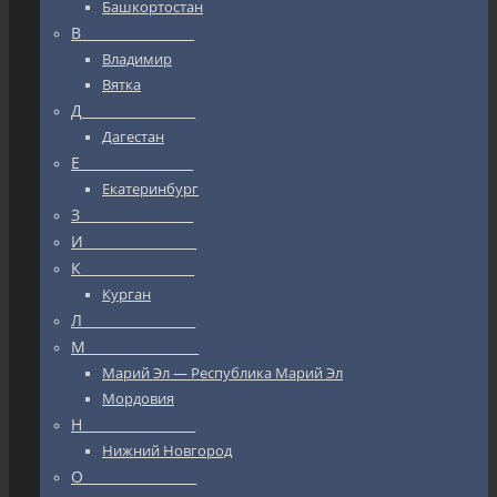
Башкортостан
В_________________
Владимир
Вятка
Д_________________
Дагестан
Е_________________
Екатеринбург
З_________________
И_________________
К_________________
Курган
Л_________________
М_________________
Марий Эл — Республика Марий Эл
Мордовия
Н_________________
Нижний Новгород
О_________________