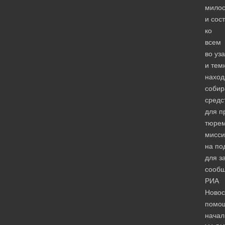
мило
и сос
ко
всем
во уз
и тем
нахо
собир
средс
для п
тюре
мисси
на по
для з
сооб
РИА
Новос
помо
начал