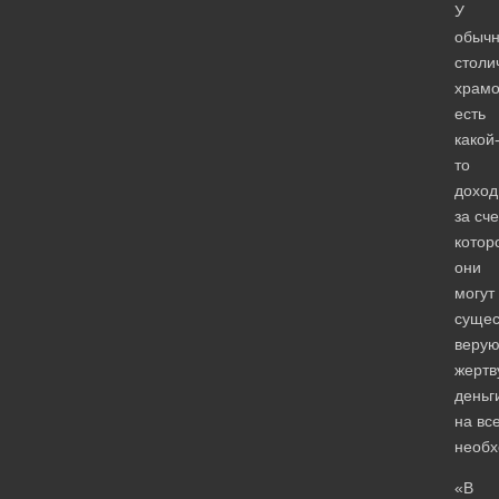
У
обыч
столи
храмо
есть
какой
то
доход
за сче
котор
они
могут
сущес
веру
жертв
деньг
на вс
необх
«В