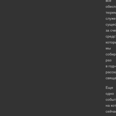
все
обесп
тюрем
служе
сущес
за сче
средс
котор
мы
соби
раз
в год
расск
свяще
Еще
одно
событ
на ко
сейча