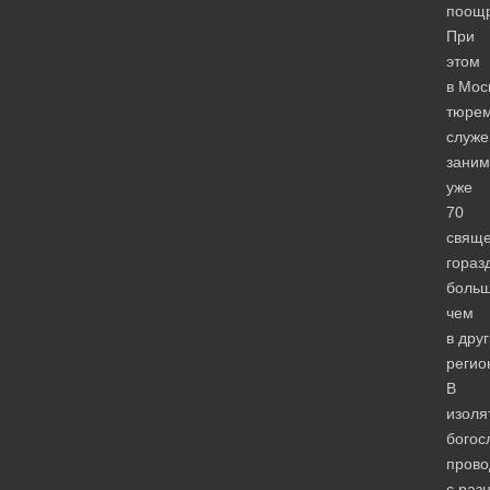
поощр
При
этом
в Мос
тюре
служ
заним
уже
70
свящ
гораз
больш
чем
в дру
регио
В
изоля
богос
прово
с раз