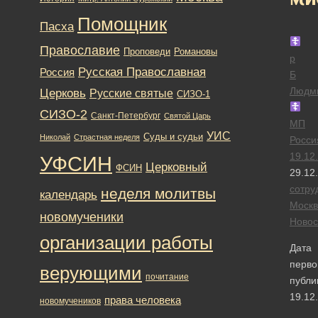
Помощник
Пасха
Православие
Романовы
Проповеди
р
Русская Православная
Россия
Б
Людм
Церковь
Русские святые
СИЗО-1
СИЗО-2
Санкт-Петербург
Святой Царь
МП
УИС
Суды и судьи
Николай
Страстная неделя
Росси
19.12
УФСИН
Церковный
ФСИН
29.12
сотру
неделя молитвы
календарь
Москв
новомученики
Новос
организации работы
Дата
перво
верующими
почитание
публи
19.12
права человека
новомучеников