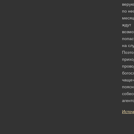
веру
по не
месяц
ждут
возмо
попас
на сл
Поэто
прихо
прово
богос
чаще
поясн
собес
агент
Источ