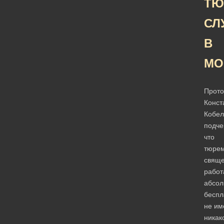
ТЮ
СЛ
В
МО
Прото
Конст
Кобел
подче
что
тюре
свяще
работ
абсол
беспл
не им
никак