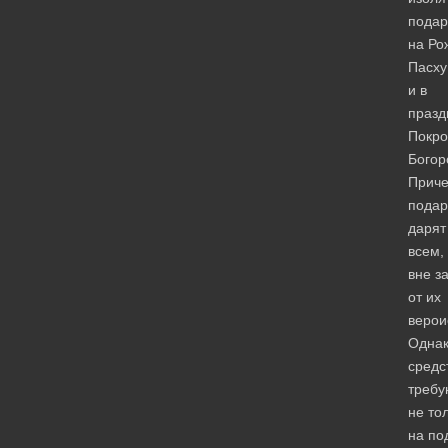
подар
на Ро
Пасху
и в
празд
Покро
Богор
Прич
подар
дарят
всем,
вне з
от их
верои
Одна
средс
требу
не то
на по