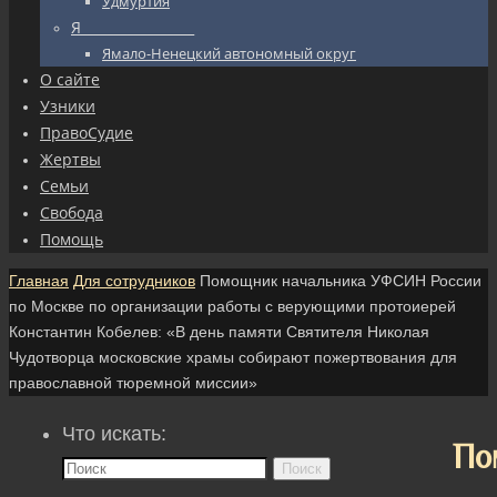
Удмуртия
Я_________________
Ямало-Ненецкий автономный округ
О сайте
Узники
ПравоСудие
Жертвы
Семьи
Свобода
Помощь
Главная
Для сотрудников
Помощник начальника УФСИН России
по Москве по организации работы с верующими протоиерей
Константин Кобелев: «В день памяти Святителя Николая
Чудотворца московские храмы собирают пожертвования для
православной тюремной миссии»
Что искать:
По
Поиск