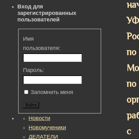
на
Вход для
зарегистрированных
У
пользователей
Ро
Имя
пользователя:
по
Мо
Пароль:
по
Запомнить меня
ор
Войти
ра
Новости
Новомученики
с
ДЕЛАТЕЛИ