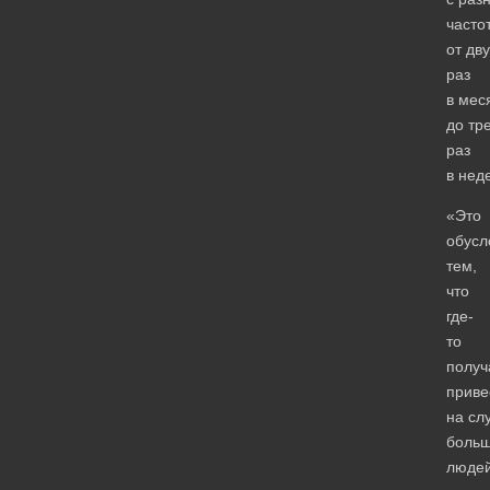
часто
от дв
раз
в мес
до тр
раз
в нед
«Это
обусл
тем,
что
где-
то
получ
приве
на сл
боль
людей