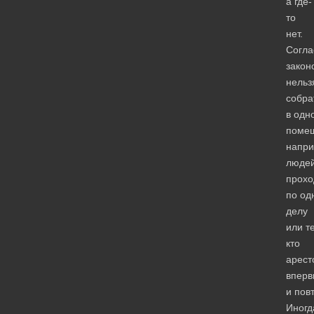
а где-
то
нет.
Согла
закон
нельз
собра
в одн
поме
напри
людей
прох
по од
делу
или те
кто
арест
вперв
и пов
Иногд