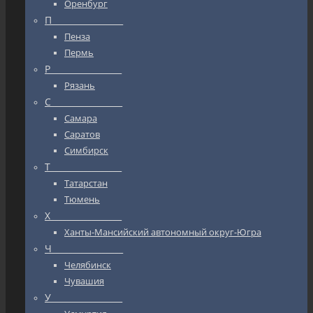
Оренбург
П_________________
Пенза
Пермь
Р_________________
Рязань
С_________________
Самара
Саратов
Симбирск
Т_________________
Татарстан
Тюмень
Х_________________
Ханты-Мансийский автономный округ-Югра
Ч_________________
Челябинск
Чувашия
У_________________