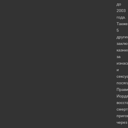
до
2003
года.
Также
5
други
заклю
казни
за
изнас
и
сексу
посяг
Прави
Иорд
восст
смер
приго
через