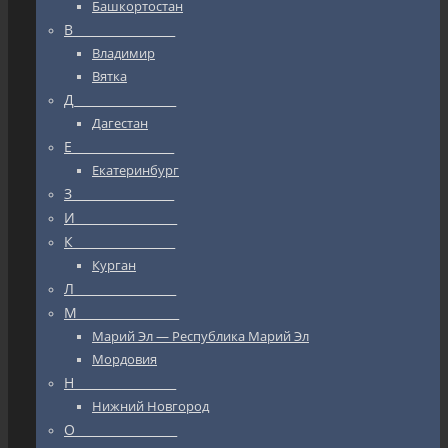
Башкортостан
В_________________
Владимир
Вятка
Д_________________
Дагестан
Е_________________
Екатеринбург
З_________________
И_________________
К_________________
Курган
Л_________________
М_________________
Марий Эл — Республика Марий Эл
Мордовия
Н_________________
Нижний Новгород
О_________________