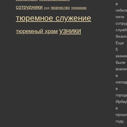
в
сотрудники
творчество
суд
терроризм
гибел
тюремное служение
пяти
сотру
узники
служ
тюремный храм
безоп
Еще
5
казне
были
вовле
в
напад
в
город
Ирби
в
прош
году,