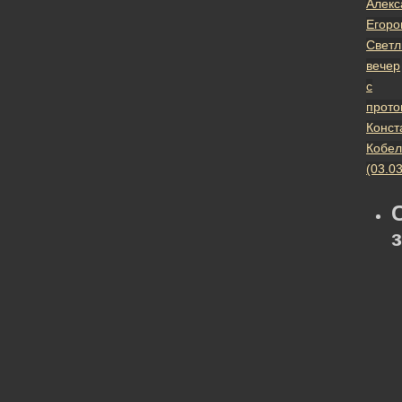
Алекс
Егоро
Свет
вечер
с
прото
Конст
Кобе
(03.0