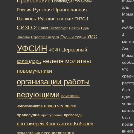
Православие
Моха
Романовы
Проповеди
аль
Русская Православная
Россия
Мома
Церковь
Русские святые
СИЗО-1
в
СИЗО-2
суббо
Санкт-Петербург
Святой Царь
4
УИС
Суды и судьи
Николай
Страстная неделя
марта
УФСИН
Аль
Церковный
ФСИН
Мома
неделя молитвы
календарь
сообщ
что
новомученики
среди
организации работы
расст
был
верующими
почитание
один
челов
права человека
новомучеников
котор
правосудие
проповедь
преступление
был
протоиерей Константин Кобелев
призн
вино
ресоциализация
реадаптация