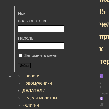
15
Имя
пользователя:
че
пр
Пароль:
к
Запомнить меня
те
Войти
Новости
р
Новомученики
Б
ДЕЛАТЕЛИ
Людм
Неделя молитвы
МП
Религии