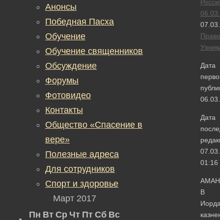
Росси
Анонсы
06.03
Победная Пасха
07.03
Обучение
Прав
Узник
Обучение священников
Обсуждение
Дата
перво
Форумы
публи
Фотовидео
06.03
Контакты
Дата
Общество «Спасение в
после
вере»
редак
07.03
Полезные адреса
01:16
Для сотрудников
АМАН
Спорт и здоровье
В
Март 2017
Иорд
Пн
Вт
Ср
Чт
Пт
Сб
Вс
казне