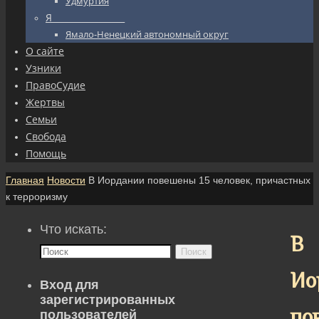
Удмуртия
Я_________________
Ямало-Ненецкий автономный округ
О сайте
Узники
ПравоСудие
Жертвы
Семьи
Свобода
Помощь
Главная
Новости
В Иордании повешены 15 человек, причастных
к терроризму
Что искать:
В
Поиск
Ио
Вход для
зарегистрированных
по
пользователей