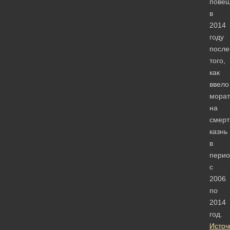
пове
в
2014
году
после
того,
как
ввело
морат
на
смер
казнь
в
перио
с
2006
по
2014
год.
Источ