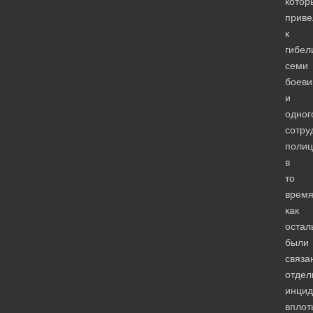
котор
приве
к
гибел
семи
боеви
и
одног
сотру
полиц
в
то
врем
как
остал
были
связа
отде
инцид
вплот