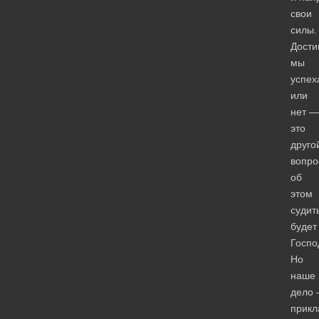
свои
силы.
Дости
мы
успех
или
нет —
это
друго
вопро
об
этом
судит
будет
Госпо
Но
наше
дело
прикл