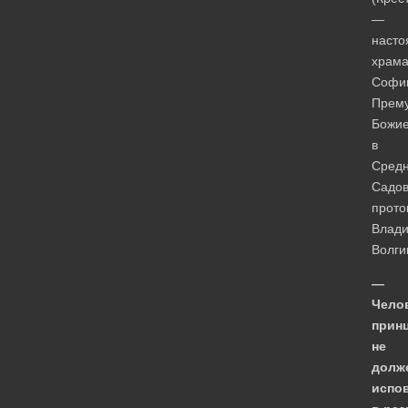
—
насто
храм
Софи
Прему
Божи
в
Сред
Садов
прото
Влад
Волги
—
Чело
прин
не
долж
испо