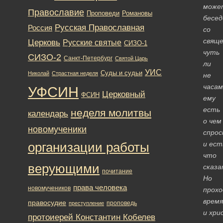
може
Православие
Романовы
Проповеди
бесе
Русская Православная
Россия
со
свящ
Церковь
Русские святые
СИЗО-1
чуть
СИЗО-2
Санкт-Петербург
Святой Царь
ли
УИС
Суды и судьи
Николай
Страстная неделя
не
часам
УФСИН
Церковный
ФСИН
ему
есть
неделя молитвы
календарь
о чем
новомученики
спро
и ест
организации работы
что
верующими
сказа
почитание
Но
права человека
новомучеников
прох
время
правосудие
проповедь
преступление
и хри
протоиерей Константин Кобелев