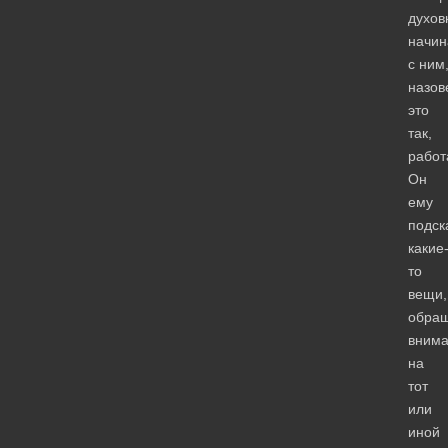
духов
начин
с ним
назов
это
так,
работ
Он
ему
подск
какие
то
вещи,
обра
вним
на
тот
или
иной