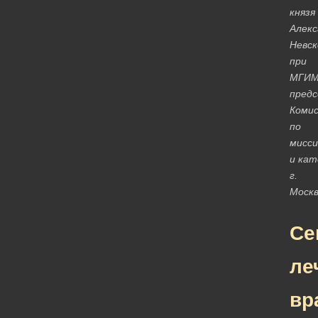
князя
Алекс
Невск
при
МГИМ
пред
Комис
по
мисс
и кат
г.
Москв
Се
ле
вр