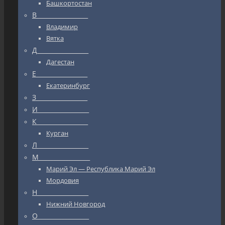
Башкортостан
В_________________
Владимир
Вятка
Д_________________
Дагестан
Е_________________
Екатеринбург
З_________________
И_________________
К_________________
Курган
Л_________________
М_________________
Марий Эл — Республика Марий Эл
Мордовия
Н_________________
Нижний Новгород
О_________________