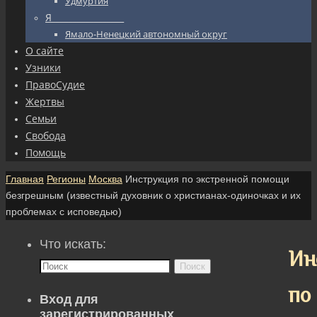
Удмуртия
Я_________________
Ямало-Ненецкий автономный округ
О сайте
Узники
ПравоСудие
Жертвы
Семьи
Свобода
Помощь
Главная
Регионы
Москва
Инструкция по экстренной помощи
безгрешным (известный духовник о христианах-одиночках и их
проблемах с исповедью)
Что искать:
Ин
Поиск
по
Вход для
зарегистрированных