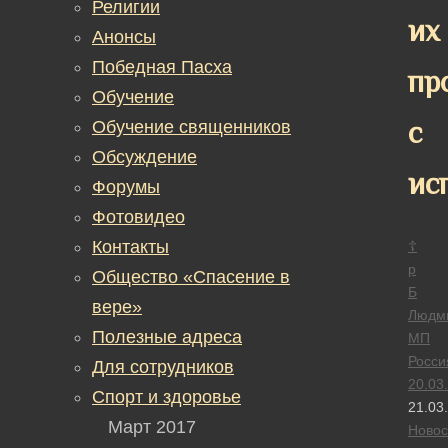
Религии
их
Анонсы
Победная Пасха
пр
Обучение
с
Обучение священников
Обсуждение
ис
Форумы
Фотовидео
Контакты
☦
р
Общество «Спасение в
Б
вере»
Людм
Полезные адреса
МП
Росси
Для сотрудников
20.03
Спорт и здоровье
21.03
Март 2017
Новос