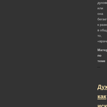
духов
или
она
бегае
к раз
в общ
то,
«врач
Мате
по
теме
Ду
как
иск