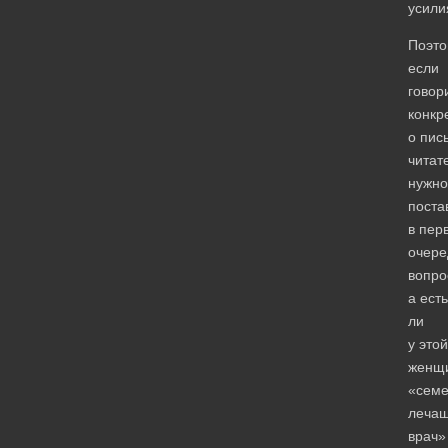
усили
Поэто
если
говор
конкр
о пис
читат
нужно
поста
в пер
очере
вопро
а есть
ли
у этой
женщ
«сем
леча
врач»