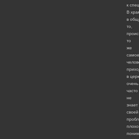
к спе
В хра
в общ
то,
проис
то
же
самое
челов
прихо
в цер
очень
часто
не
знает
своей
пробл
плохо
поним