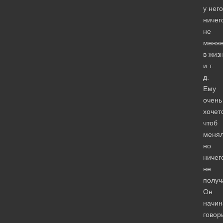
у него
ничег
не
меняе
в жиз
и т.
д.
Ему
очень
хочет
чтоб
менял
но
ничег
не
получ
Он
начин
говор