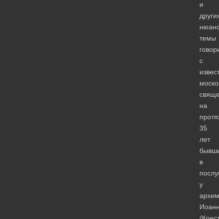
и
други
нюан
темы
говор
с
извес
моско
свяще
на
протя
35
лет
бывш
в
посл
у
архим
Иоан
(Крес