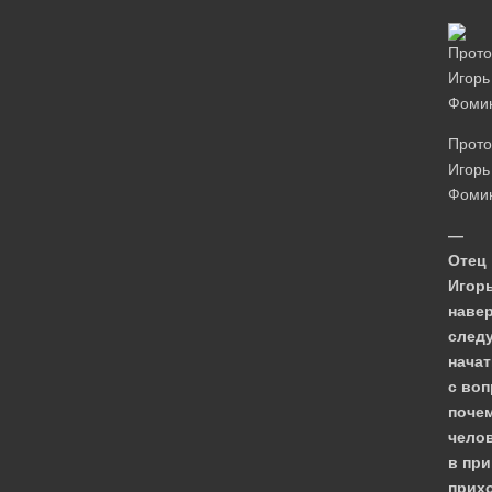
Прото
Игорь
Фоми
—
Отец
Игорь
навер
след
начат
с воп
поче
чело
в пр
прих