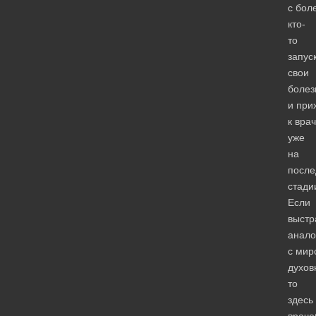
с бол
кто-
то
запус
свои
болез
и при
к вра
уже
на
после
стади
Если
выстр
анало
с мир
духов
то
здесь