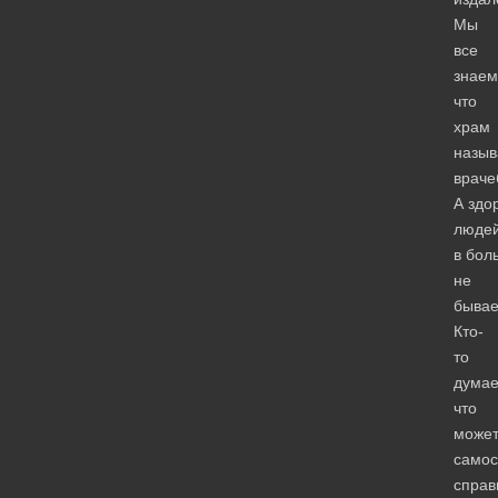
Мы
все
знаем
что
храм
назыв
враче
А здо
люде
в бол
не
бывае
Кто-
то
думае
что
може
самос
справ