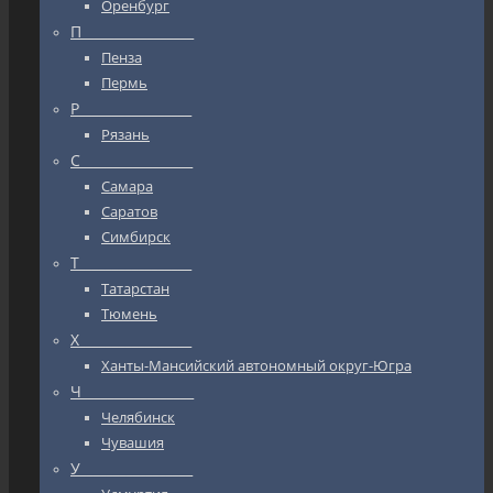
Оренбург
П_________________
Пенза
Пермь
Р_________________
Рязань
С_________________
Самара
Саратов
Симбирск
Т_________________
Татарстан
Тюмень
Х_________________
Ханты-Мансийский автономный округ-Югра
Ч_________________
Челябинск
Чувашия
У_________________