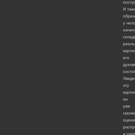
посту
И так
образ
у чел
начин
склад
реаль
карти
его
духов
состо
Увиде
эту
карти
он
уже
сможе
оцени
распр
и нап