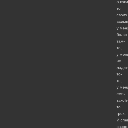
о каки
то
своих
«симп
у мен
болит
там-
то,
у мен
не
ладит
то-
то,
у мен
есть
такой
то
грех.
И спе
свяще