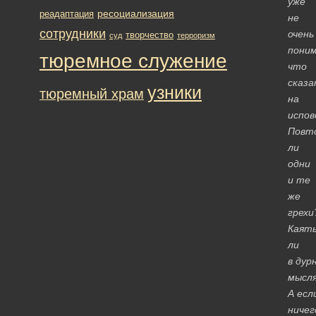
уже
ресоциализация
реадаптация
не
сотрудники
очень
творчество
суд
терроризм
пони
тюремное служение
что
сказа
узники
тюремный храм
на
испов
Повт
ли
одни
и те
же
грехи
Каять
ли
в дур
мысл
А есл
ничег