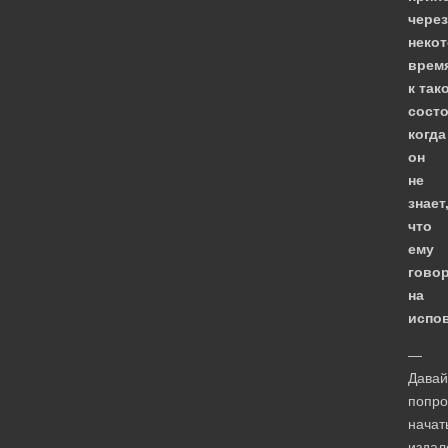
через
неко
врем
к так
сост
когда
он
не
знает
что
ему
гово
на
испо
—
Давай
попр
начат
издал