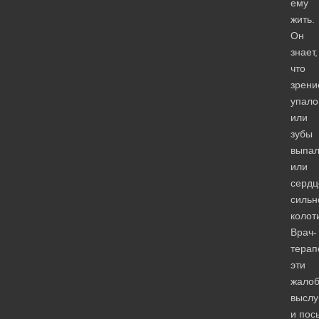
ему
жить.
Он
знает,
что
зрени
упало
или
зубы
выпал
или
сердц
сильн
колот
Врач-
терап
эти
жало
выслу
и пос