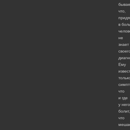
бывае
что,
придя
в бол
челов
не
знает
своег
диагн
Ему
извес
тольк
симп
что
и где
у него
болит,
что
меша