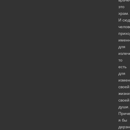
враче
это
храм.
И сюд
челов
прихо
имен
для
излеч
то
есть
для
измен
своей
жизни
своей
души.
Приче
я бы
дерзн