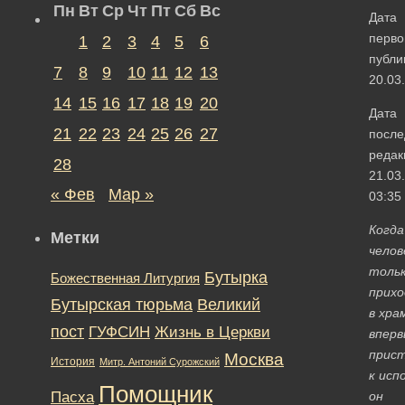
Пн
Вт
Ср
Чт
Пт
Сб
Вс
Дата
перво
1
2
3
4
5
6
публи
7
8
9
10
11
12
13
20.03
14
15
16
17
18
19
20
Дата
21
22
23
24
25
26
27
после
редак
28
21.03
« Фев
Мар »
03:35
Когда
Метки
челов
толь
Бутырка
Божественная Литургия
прих
Бутырская тюрьма
Великий
в хра
пост
ГУФСИН
Жизнь в Церкви
вперв
прис
Москва
История
Митр. Антоний Сурожский
к исп
Помощник
Пасха
он