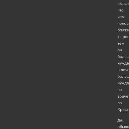
сказа
что
чем
челов
ближе
к прес
тем
он
боль
нужда
в леч
боль
нужда
во
враче
во
Христ
Да,
обыч