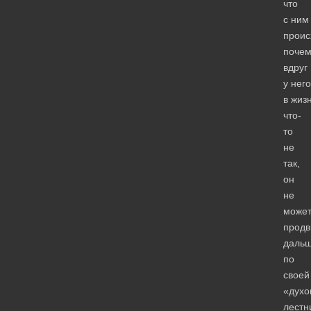
что
с ним
проис
почем
вдруг
у него
в жиз
что-
то
не
так,
он
не
може
продв
даль
по
своей
«духо
лестн