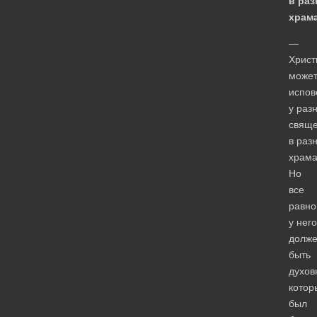
в ра
храм
—
Христ
може
испов
у раз
свяще
в раз
храма
Но
все
равно
у него
долж
быть
духов
котор
был