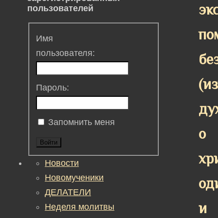
эк
пользователей
по
Имя
пользователя:
бе
(и
Пароль:
ду
Запомнить меня
о
Войти
хр
Новости
Новомученики
од
ДЕЛАТЕЛИ
и
Неделя молитвы