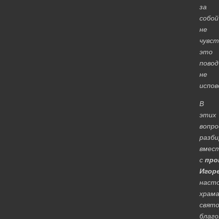
за
собой
не
чувст
это
повод
не
испов
В
этих
вопро
разби
вмес
с
про
Игор
наст
храм
свято
благо