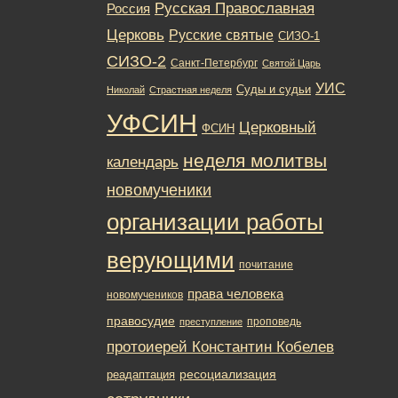
Русская Православная
Россия
Церковь
Русские святые
СИЗО-1
СИЗО-2
Санкт-Петербург
Святой Царь
УИС
Суды и судьи
Николай
Страстная неделя
УФСИН
Церковный
ФСИН
неделя молитвы
календарь
новомученики
организации работы
верующими
почитание
права человека
новомучеников
правосудие
проповедь
преступление
протоиерей Константин Кобелев
ресоциализация
реадаптация