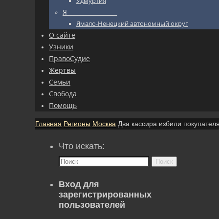
Удмуртия
Я_________________
Ямало-Ненецкий автономный округ
О сайте
Узники
ПравоСудие
Жертвы
Семьи
Свобода
Помощь
Главная
Регионы
Москва
Два кассира избили покупател
Что искать:
Поиск
Вход для
зарегистрированных
пользователей