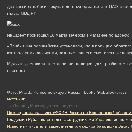
Два кассира избили покупателя в супермаркете в ЦАО в стол
главка МВД РФ.
Инцидент произошел 18 марта вечером в магазине по адресу: 
«Прибывшие полицейские установили, что в полицию обратился
контролерами-кассирами, которые нанесли ему телесные повре
Мужчин доставили в отделение полиции для разбирательс
проверка.
Фото: Pravda Komsomolskaya / Russian Look / Globallookpress
Источник
избиение
,
Москва
,
уголовное дело
.
Помощник начальника УФСИН России по Воронежской области 
Владимир Рубан встретился с сотрудниками Управления по ко
Известный писатель, заместитель командира батальона Захар 