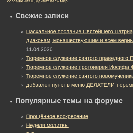
соглашениям, удивит весь мир
Свежие записи
Пасхальное послание Святейшего Патриа
диаконам, монашествующим и всем верны
11.04.2026
Тюремное служение святого праведного П
Тюремное служение протоиерея Иосифа 
Тюремное служение святого новомученик
добавлен пункт в меню ДЕЛАТЕЛИ тюрем
Популярные темы на форуме
Прощённое воскресение
Неделя молитвы