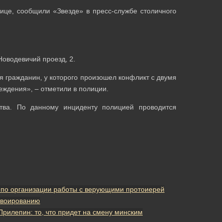
ице, сообщили «Звезде» в пресс-службе столичного
Новодевичий проезд, 2.
 гражданин, у которого произошел конфликт с двумя
ждения», – отметили в полиции.
тва. По данному инциденту полицией проводится
по организации работы с верующими протоиерей
нвоированию
Прилепин: то, что придет на смену минским