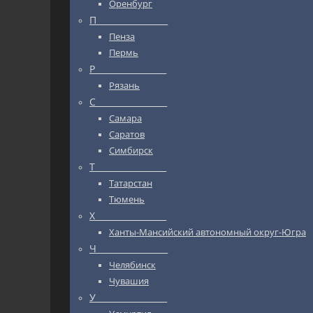
Оренбург
П_________________
Пенза
Пермь
Р_________________
Рязань
С_________________
Самара
Саратов
Симбирск
Т_________________
Татарстан
Тюмень
Х_________________
Ханты-Мансийский автономный округ-Югра
Ч_________________
Челябинск
Чувашия
У_________________