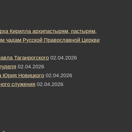
рха Кирилла архипастырям, пастырям,
м чадам Русской Православной Церкви
авла Таганрогского
02.04.2026
Фуделя
02.04.2026
а Юрия Новицкого
02.04.2026
ного служения
02.04.2026