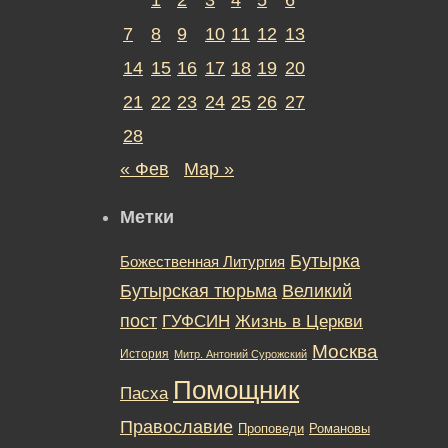
7
8
9
10
11
12
13
14
15
16
17
18
19
20
21
22
23
24
25
26
27
28
« Фев
Мар »
Метки
Бутырка
Божественная Литургия
Бутырская тюрьма
Великий
пост
ГУФСИН
Жизнь в Церкви
Москва
История
Митр. Антоний Сурожский
Помощник
Пасха
Православие
Романовы
Проповеди