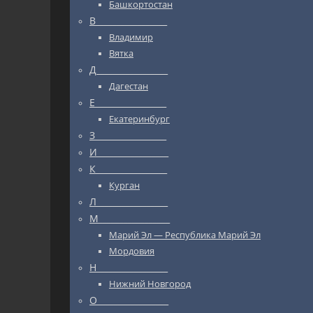
Башкортостан
В_________________
Владимир
Вятка
Д_________________
Дагестан
Е_________________
Екатеринбург
З_________________
И_________________
К_________________
Курган
Л_________________
М_________________
Марий Эл — Республика Марий Эл
Мордовия
Н_________________
Нижний Новгород
О_________________