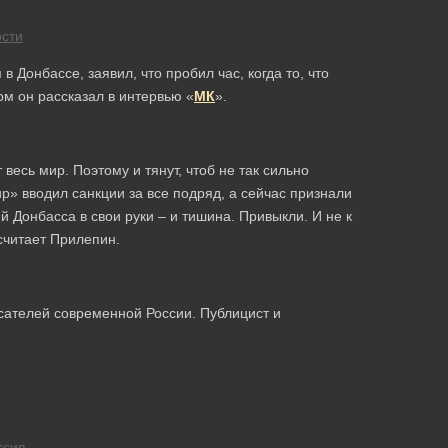
сти
Донбассе, заявил, что пробил час, когда то, что
ом он рассказал в интервью «
МК
».
весь мир. Поэтому и тянут, чтоб не так сильно
» вводил санкции за все подряд, а сейчас признали
 Донбасса в свои руки – и тишина. Привыкли. И не к
считает Прилепин.
сателей современной России. Публицист и
ссия
.