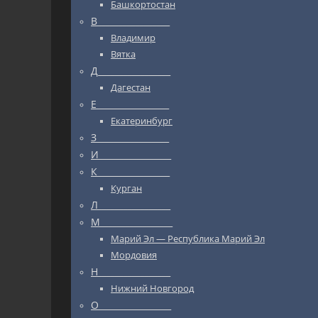
Башкортостан
В_________________
Владимир
Вятка
Д_________________
Дагестан
Е_________________
Екатеринбург
З_________________
И_________________
К_________________
Курган
Л_________________
М_________________
Марий Эл — Республика Марий Эл
Мордовия
Н_________________
Нижний Новгород
О_________________