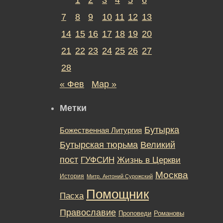
7
8
9
10
11
12
13
14
15
16
17
18
19
20
21
22
23
24
25
26
27
28
« Фев
Мар »
Метки
Бутырка
Божественная Литургия
Бутырская тюрьма
Великий
пост
ГУФСИН
Жизнь в Церкви
Москва
История
Митр. Антоний Сурожский
Помощник
Пасха
Православие
Романовы
Проповеди