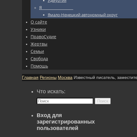
Удмуртия
Я_________________
Ямало-Ненецкий автономный округ
О сайте
Узники
ПравоСудие
Жертвы
Семьи
Свобода
Помощь
Главная
Регионы
Москва
Известный писатель, заместит
Что искать:
Поиск
Вход для
зарегистрированных
пользователей