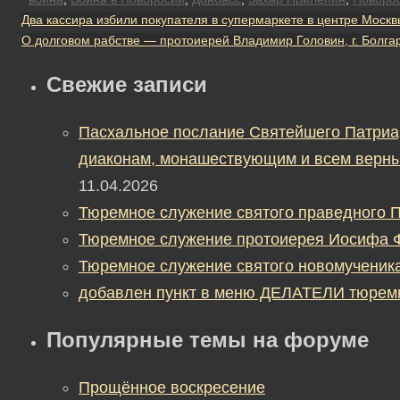
Два кассира избили покупателя в супермаркете в центре Москв
О долговом рабстве — протоиерей Владимир Головин, г. Болга
Свежие записи
Пасхальное послание Святейшего Патриа
диаконам, монашествующим и всем верны
11.04.2026
Тюремное служение святого праведного П
Тюремное служение протоиерея Иосифа 
Тюремное служение святого новомученик
добавлен пункт в меню ДЕЛАТЕЛИ тюрем
Популярные темы на форуме
Прощённое воскресение