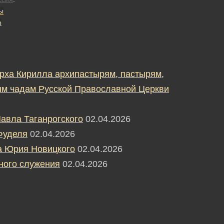
ы
р
рха Кирилла архипастырям, пастырям,
м чадам Русской Православной Церкви
авла Таганрогского
02.04.2026
Фуделя
02.04.2026
а Юрия Новицкого
02.04.2026
ного служения
02.04.2026