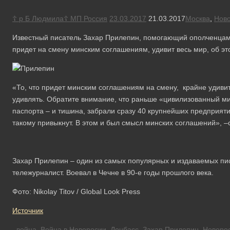
☦ р Б Людмила☦ МП Россия
23.03.2017
21.03.2017
Москва
,
Ново
Известный писатель Захар Прилепин, помогающий ополченцам в 
придет на смену минским соглашениям, удивит весь мир, об эт
«То, что придет минским соглашениям на смену, крайне удивит 
удивлять. Обратите внимание, что раньше «цивилизованный мир
паспорта – и тишина, забрали сразу 40 крупнейших предприятий
такому привыкнут. В этом и был смысл минских соглашений», –
Захар Прилепин – один из самых популярных и издаваемых пи
тележурналист. Воевал в Чечне в 90-е годы прошлого века.
Фото: Nikolay Titov / Global Look Press
Источник
война
,
Война в Новоросии
,
Донбасс
,
Захар Прилепин
,
Новоро