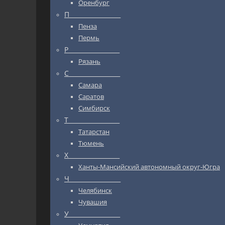
Оренбург
П_________________
Пенза
Пермь
Р_________________
Рязань
С_________________
Самара
Саратов
Симбирск
Т_________________
Татарстан
Тюмень
Х_________________
Ханты-Мансийский автономный округ-Югра
Ч_________________
Челябинск
Чувашия
У_________________