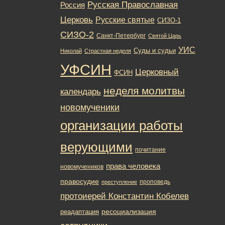
Русская Православная
Россия
Церковь
Русские святые
СИЗО-1
СИЗО-2
Санкт-Петербург
Святой Царь
УИС
Суды и судьи
Николай
Страстная неделя
УФСИН
Церковный
ФСИН
неделя молитвы
календарь
новомученики
организации работы
верующими
почитание
права человека
новомучеников
правосудие
проповедь
преступление
протоиерей Константин Кобелев
ресоциализация
реадаптация