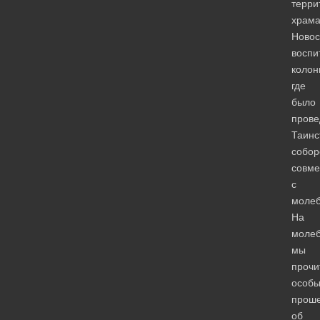
терри
храм
Новос
воспи
колон
где
было
прове
Таинс
собор
совм
с
молеб
На
моле
мы
прочи
особ
прош
об