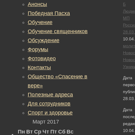
Анонсы
Б
Людм
Победная Пасха
МП
Обучение
Росси
Обучение священников
28.03
10.04
Обсуждение
моли
Форумы
Новос
Фотовидео
Новос
Узник
Контакты
Общество «Спасение в
Дата
перво
вере»
публи
Полезные адреса
28.03
Для сотрудников
Дата
Спорт и здоровье
после
Март 2017
редак
10.04
Пн
Вт
Ср
Чт
Пт
Сб
Вс