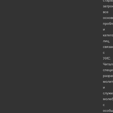
стара
затро
все
основ
проб
и
катег
лиц,
связа
с
УИС.
Читал
специ
разра
моли
и
служи
моле
с
особ