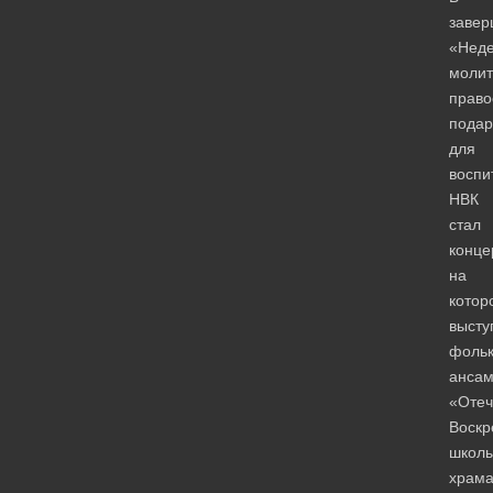
завер
«Нед
моли
прав
подар
для
воспи
НВК
стал
конце
на
котор
высту
фоль
ансам
«Отеч
Воскр
школ
храм