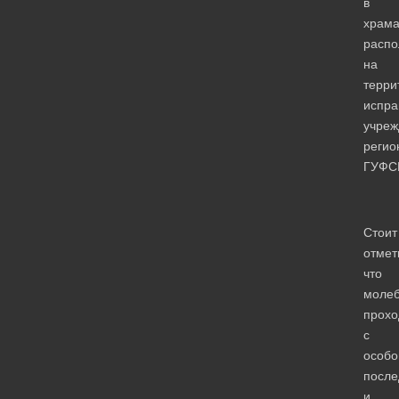
в
храма
расп
на
терри
испра
учреж
регио
ГУФС
Стоит
отмет
что
моле
прохо
с
особо
после
и