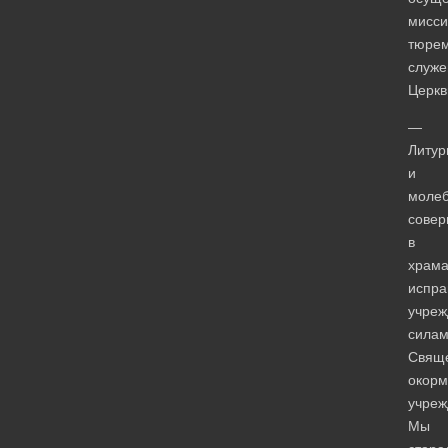
мисси
тюрем
служе
Церкв
—
Литур
и
моле
совер
в
храма
испра
учреж
сила
Свяще
окор
учреж
Мы