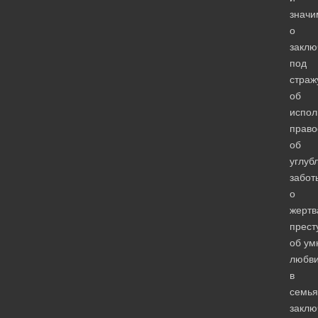
значи
о
заклю
под
страж
об
испол
право
об
углуб
забот
о
жертв
прест
об ум
любв
в
семья
заклю