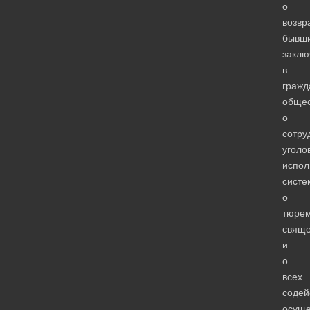
о
возвр
бывш
заклю
в
гражд
общес
о
сотру
уголо
испол
систе
о
тюре
свяще
и
о
всех
содей
осущ