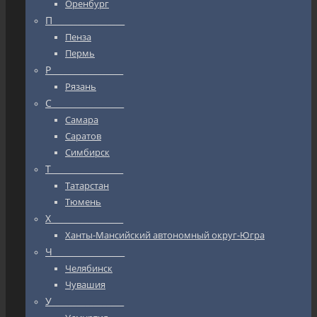
Оренбург
П_________________
Пенза
Пермь
Р_________________
Рязань
С_________________
Самара
Саратов
Симбирск
Т_________________
Татарстан
Тюмень
Х_________________
Ханты-Мансийский автономный округ-Югра
Ч_________________
Челябинск
Чувашия
У_________________