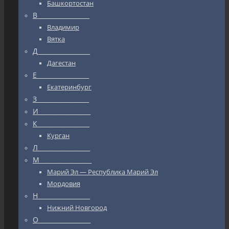
Башкортостан
В_________________
Владимир
Вятка
Д_________________
Дагестан
Е_________________
Екатеринбург
З_________________
И_________________
К_________________
Курган
Л_________________
М_________________
Марий Эл — Республика Марий Эл
Мордовия
Н_________________
Нижний Новгород
О_________________