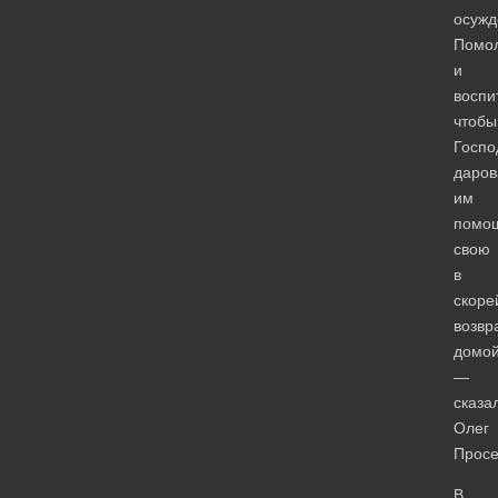
осужд
Помо
и
воспи
чтобы
Госпо
даров
им
помо
свою
в
скор
возвр
домой
—
сказа
Олег
Просе
В