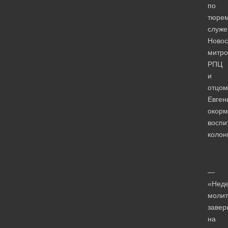
по
тюре
служ
Новос
митро
РПЦ
и
отцом
Евген
окор
воспи
колон
—
«Нед
моли
завер
на