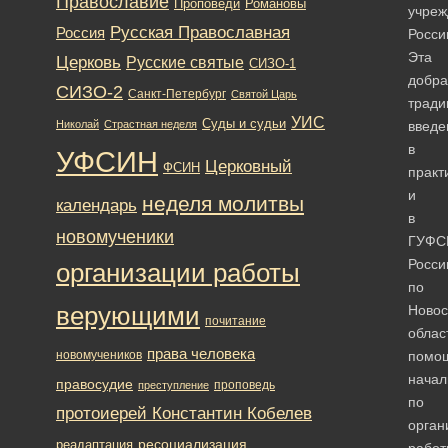
Православие
Романовы
Проповеди
учреж
Русская Православная
Россия
Росси
Эта
Церковь
Русские святые
СИЗО-1
добра
СИЗО-2
Санкт-Петербург
Святой Царь
тради
УИС
Суды и судьи
Николай
Страстная неделя
введе
в
УФСИН
Церковный
ФСИН
практ
и
неделя молитвы
календарь
в
новомученики
ГУФС
Росси
организации работы
по
верующими
Новос
почитание
облас
права человека
новомучеников
помо
начал
правосудие
проповедь
преступление
по
протоиерей Константин Кобелев
орган
ресоциализация
реадаптация
работ