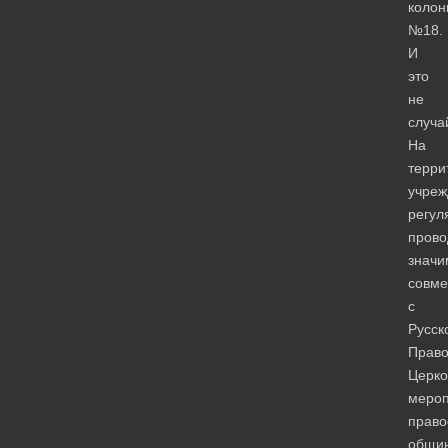
колон
№18.
И
это
не
случа
На
терри
учреж
регул
прово
знач
совме
с
Русск
Право
Церк
мероп
право
общи