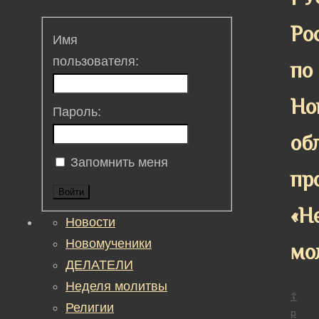
Ро
Имя
пользователя:
по
Но
Пароль:
об
Запомнить меня
пр
Войти
«Н
Новости
Новомученики
мо
ДЕЛАТЕЛИ
Неделя молитвы
☦
Религии
р