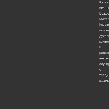
Казан
иконы
Божь
Матер
Колле
испол
духов
компо
и
расск
несо
осуж
о
тради
казач