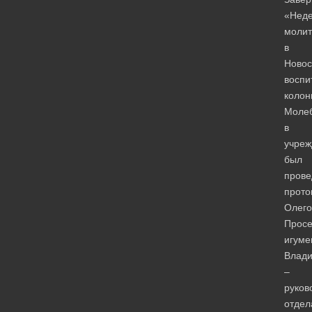
«Нед
молит
в
Новос
воспи
колон
Моле
в
учреж
был
прове
прото
Олег
Просе
игуме
Влад
–
руков
отдел