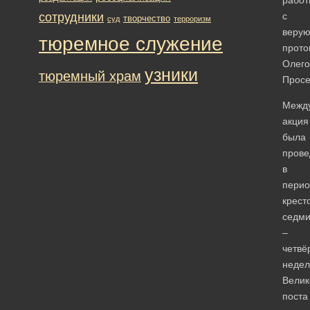
сотрудники
с
творчество
суд
терроризм
веру
тюремное служение
прото
Олег
узники
тюремный храм
Просе
Межд
акция
была
прове
в
перио
крест
седм
–
четвё
недел
Велик
поста