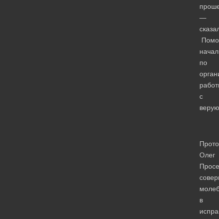
прош
—
сказа
Помо
начал
по
орган
работ
с
веру
Прото
Олег
Просе
сове
моле
в
испра