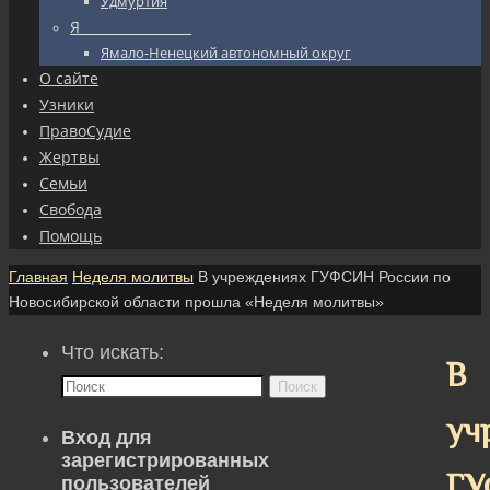
Удмуртия
Я_________________
Ямало-Ненецкий автономный округ
О сайте
Узники
ПравоСудие
Жертвы
Семьи
Свобода
Помощь
Главная
Неделя молитвы
В учреждениях ГУФСИН России по
Новосибирской области прошла «Неделя молитвы»
Что искать:
В
Поиск
уч
Вход для
зарегистрированных
ГУ
пользователей