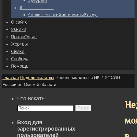
Удмуртия
Я_________________
Ямало-Ненецкий автономный округ
О сайте
Узники
ПравоСудие
Жертвы
Семьи
Свобода
Помощь
Главная
Неделя молитвы
Неделя молитвы в ИК-7 УФСИН
России по Омской области
Что искать:
Не
Поиск
мо
Вход для
зарегистрированных
в
пользователей