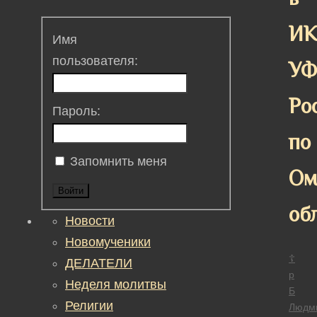
ИК
Имя
пользователя:
У
Ро
Пароль:
по
Запомнить меня
Ом
Войти
об
Новости
Новомученики
☦
ДЕЛАТЕЛИ
р
Неделя молитвы
Б
Религии
Людм