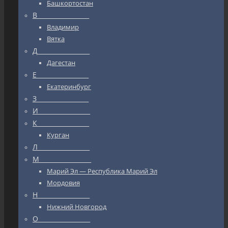
Башкортостан
В_________________
Владимир
Вятка
Д_________________
Дагестан
Е_________________
Екатеринбург
З_________________
И_________________
К_________________
Курган
Л_________________
М_________________
Марий Эл — Республика Марий Эл
Мордовия
Н_________________
Нижний Новгород
О_________________