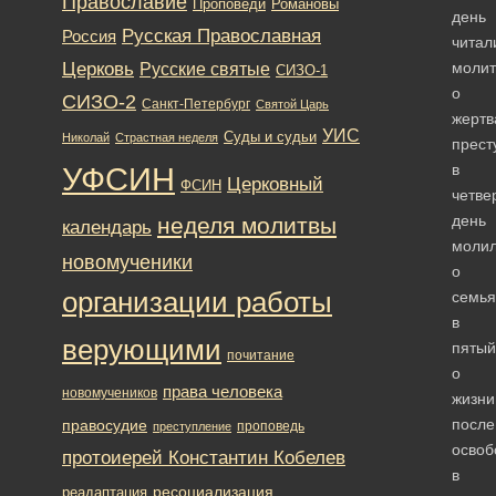
Православие
Романовы
Проповеди
день
Русская Православная
Россия
читал
Церковь
моли
Русские святые
СИЗО-1
о
СИЗО-2
Санкт-Петербург
Святой Царь
жертв
УИС
Суды и судьи
Николай
Страстная неделя
прест
УФСИН
в
Церковный
ФСИН
четве
день
неделя молитвы
календарь
молил
новомученики
о
организации работы
семья
в
верующими
пятый
почитание
о
права человека
новомучеников
жизни
после
правосудие
проповедь
преступление
освоб
протоиерей Константин Кобелев
в
ресоциализация
реадаптация