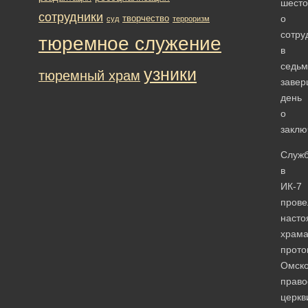
шесто
сотрудники
творчество
о
суд
терроризм
сотру
тюремное служение
в
седьм
узники
тюремный храм
заве
день
о
заклю
Служ
в
ИК-7
прове
насто
храма
прото
Омск
право
церкв