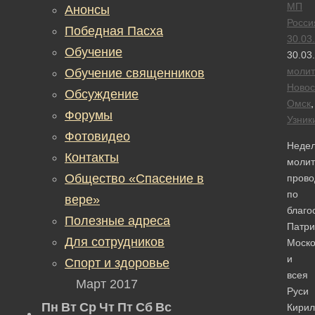
МП
Анонсы
Росси
Победная Пасха
30.03
Обучение
30.03
моли
Обучение священников
Новос
Обсуждение
Омск
,
Форумы
Узник
Фотовидео
Неде
Контакты
моли
Общество «Спасение в
прово
по
вере»
благо
Полезные адреса
Патри
Для сотрудников
Моско
и
Спорт и здоровье
всея
Март 2017
Руси
Пн
Вт
Ср
Чт
Пт
Сб
Вс
Кирил