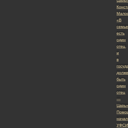
Царьг
Конст
Мало
«В
семье
есть
один
отец,
и
в
госуд
долж
быть
один
отец
—
Царь
Помо
начал
УФСИ