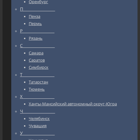
Оренбург
П_________________
Пенза
Пермь
Р_________________
Рязань
С_________________
Самара
Саратов
Симбирск
Т_________________
Татарстан
Тюмень
Х_________________
Ханты-Мансийский автономный округ-Югра
Ч_________________
Челябинск
Чувашия
У_________________