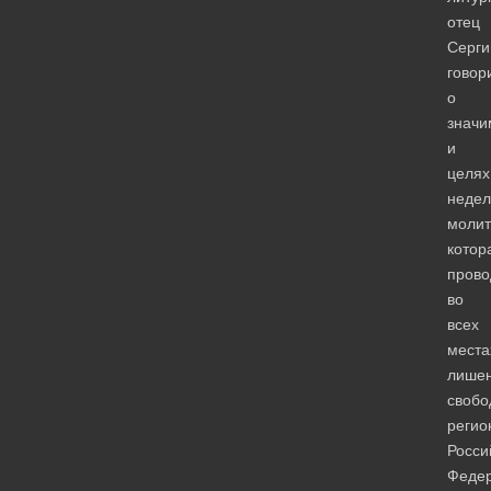
отец
Серги
говор
о
значи
и
целях
недел
молит
котор
прово
во
всех
места
лише
свобо
регио
Росси
Федер