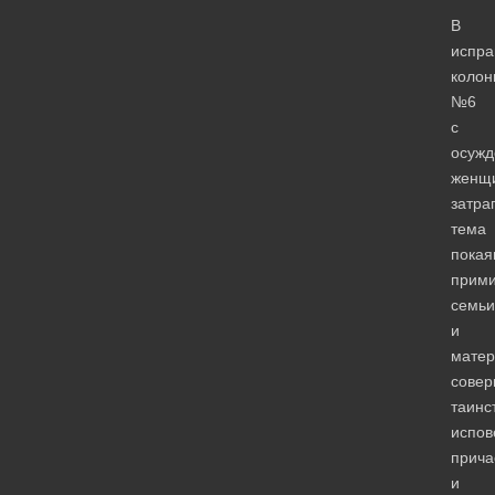
В
испра
колон
№6
с
осуж
женщ
затра
тема
покая
прими
семьи
и
матер
совер
таинс
испов
прича
и