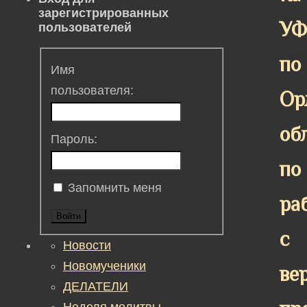
зарегистрированных
У
пользователей
по
Имя
пользователя:
Ор
об
Пароль:
по
Запомнить меня
ра
Войти
с
Новости
Новомученики
ве
ДЕЛАТЕЛИ
Неделя молитвы