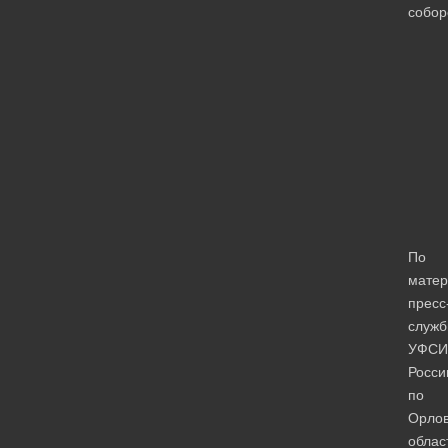
собор
По
мате
пресс
служ
УФСИ
Росси
по
Орлов
облас