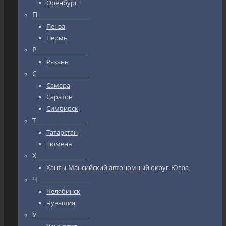
Оренбург
П_________________
Пенза
Пермь
Р_________________
Рязань
С_________________
Самара
Саратов
Симбирск
Т_________________
Татарстан
Тюмень
Х_________________
Ханты-Мансийский автономный округ-Югра
Ч_________________
Челябинск
Чувашия
У_________________