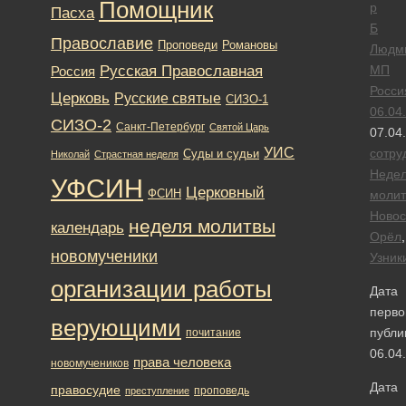
Помощник
р
Пасха
Б
Православие
Романовы
Проповеди
Людм
Русская Православная
МП
Россия
Росси
Церковь
Русские святые
СИЗО-1
06.04
СИЗО-2
Санкт-Петербург
Святой Царь
07.04
УИС
сотру
Суды и судьи
Николай
Страстная неделя
Неде
УФСИН
Церковный
ФСИН
моли
Новос
неделя молитвы
календарь
Орёл
,
новомученики
Узник
организации работы
Дата
перво
верующими
публи
почитание
06.04
права человека
новомучеников
Дата
правосудие
проповедь
преступление