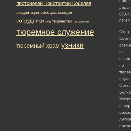
после
протоиерей Константин Кобелев
редак
ресоциализация
реадаптация
07.04
сотрудники
02:12
творчество
суд
терроризм
тюремное служение
Отец
Серги
узники
тюремный храм
совме
со
свящ
по
тюре
служ
Орлов
Болхо
Митр
сове
божес
литур
преж