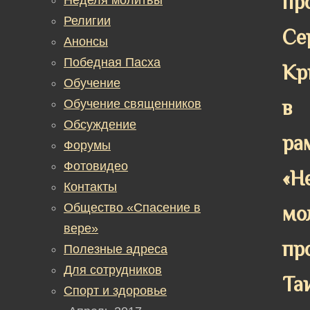
пр
Религии
Се
Анонсы
Победная Пасха
Кр
Обучение
в
Обучение священников
Обсуждение
ра
Форумы
Фотовидео
«Н
Контакты
Общество «Спасение в
мо
вере»
пр
Полезные адреса
Для сотрудников
Та
Спорт и здоровье