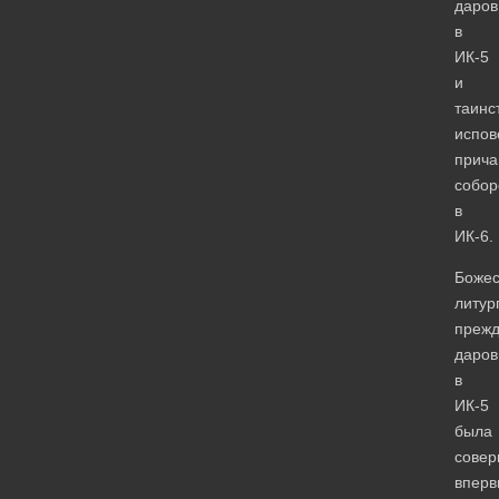
даров
в
ИК-5
и
таинс
испов
прича
собор
в
ИК-6.
Божес
литур
преж
даров
в
ИК-5
была
сове
вперв