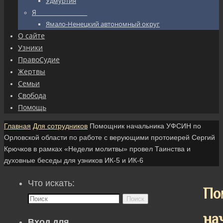
Удмуртия
Я_________________
Ямало-Ненецкий автономный округ
О сайте
Узники
ПравоСудие
Жертвы
Семьи
Свобода
Помощь
Главная
Для сотрудников
Помощник начальника УФСИН по
Орловской области по работе с верующими протоиерей Сергий
Крючков в рамках «Недели молитвы» провел Таинства и
духовные беседы для узников ИК-5 и ИК-6
Что искать:
По
Поиск
на
Вход для