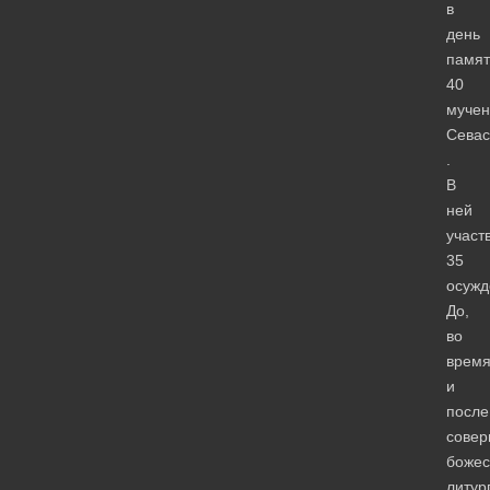
в
день
памят
40
мучен
Севас
.
В
ней
участ
35
осужд
До,
во
врем
и
после
сове
божес
литур