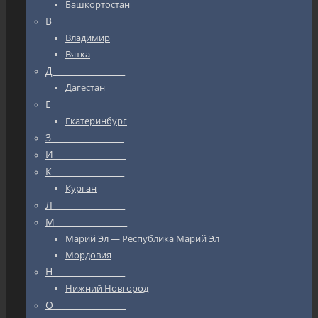
Башкортостан
В_________________
Владимир
Вятка
Д_________________
Дагестан
Е_________________
Екатеринбург
З_________________
И_________________
К_________________
Курган
Л_________________
М_________________
Марий Эл — Республика Марий Эл
Мордовия
Н_________________
Нижний Новгород
О_________________