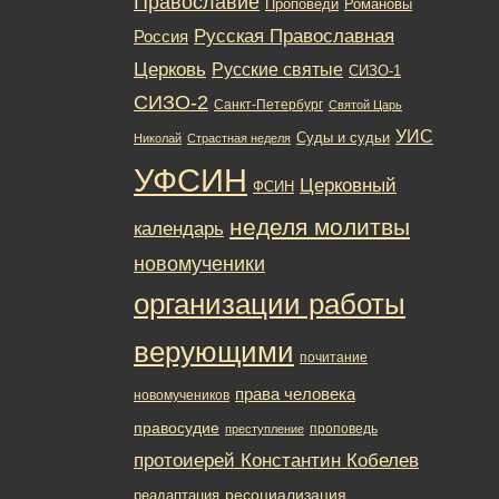
Православие
Романовы
Проповеди
Русская Православная
Россия
Церковь
Русские святые
СИЗО-1
СИЗО-2
Санкт-Петербург
Святой Царь
УИС
Суды и судьи
Николай
Страстная неделя
УФСИН
Церковный
ФСИН
неделя молитвы
календарь
новомученики
организации работы
верующими
почитание
права человека
новомучеников
правосудие
проповедь
преступление
протоиерей Константин Кобелев
ресоциализация
реадаптация