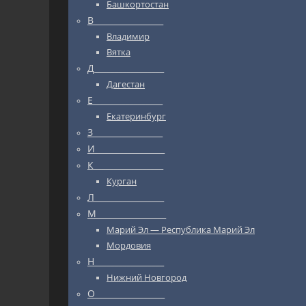
Башкортостан
В_________________
Владимир
Вятка
Д_________________
Дагестан
Е_________________
Екатеринбург
З_________________
И_________________
К_________________
Курган
Л_________________
М_________________
Марий Эл — Республика Марий Эл
Мордовия
Н_________________
Нижний Новгород
О_________________