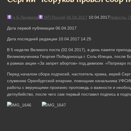
р Б Людмила
МП Россия
06.04.2017
10.04.2017
Новости
,
О
Дата первой публикации 06.04.2017
Дата последней редакции 10.04.2017 14:25
В 5 неделю Великого поста (02.04.2017), в день памяти препо
Великомученика Георгия Победоносца г. Соль-Илецка, после Б
в рамках акции «За запрет абортов» под девизом: «Патриарх п
Перед началом сбора подписей, настоятель храма, иерей Сер
служению Оренбургской епархии, помощник начальника УФСИН
работы с верующими произнес проповедь о важности и необхо
детоубийство, после чего сам первый поставил подпись в подпи