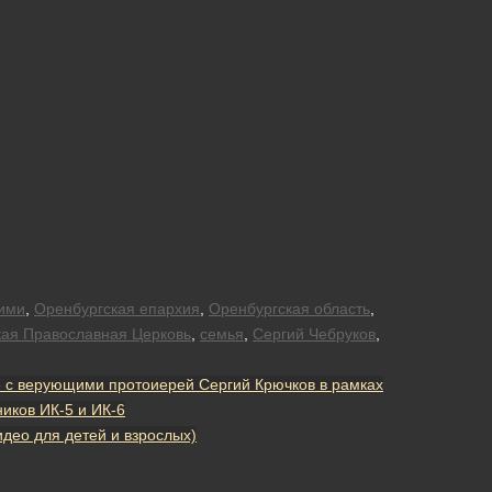
ими
,
Оренбургская епархия
,
Оренбургская область
,
кая Православная Церковь
,
семья
,
Сергий Чебруков
,
 с верующими протоиерей Сергий Крючков в рамках
иков ИК-5 и ИК-6
део для детей и взрослых)