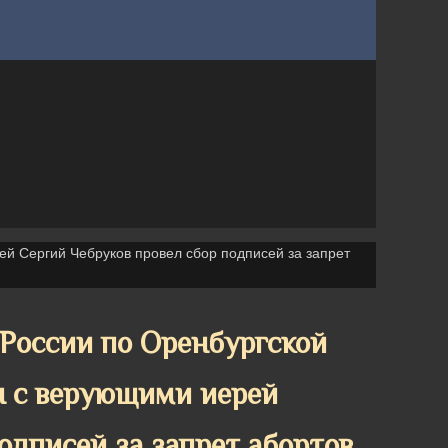
й Сергий Чебруков провел сбор подписей за запрет
оссии по Оренбургской
ы с верующими иерей
одписей за запрет абортов