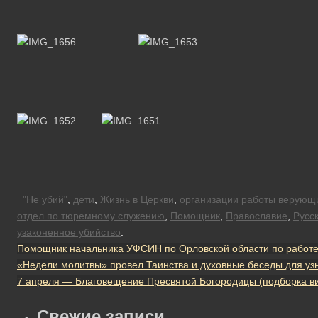
"Не убий"
,
дети
,
Жизнь в Церкви
,
организации работы верующ
отдел по тюремному служению
,
Помощник
,
Православие
,
Русс
узаконенное убийство
.
Помощник начальника УФСИН по Орловской области по работе
«Недели молитвы» провел Таинства и духовные беседы для узн
7 апреля — Благовещение Пресвятой Богородицы (подборка ви
Свежие записи