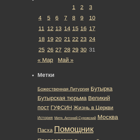
1
2
3
4
5
6
7
8
9
10
11
12
13
14
15
16
17
18
19
20
21
22
23
24
25
26
27
28
29
30
31
« Мар
Май »
Метки
Бутырка
Божественная Литургия
Бутырская тюрьма
Великий
пост
ГУФСИН
Жизнь в Церкви
Москва
История
Митр. Антоний Сурожский
Помощник
Пасха