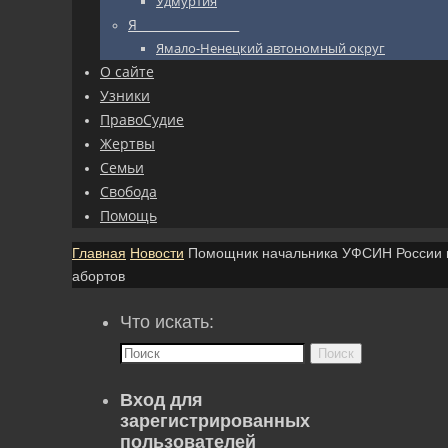
Удмуртия
Я_________________
Ямало-Ненецкий автономный округ
О сайте
Узники
ПравоСудие
Жертвы
Семьи
Свобода
Помощь
Главная
Новости
Помощник начальника УФСИН России по
абортов
Что искать:
Поиск
Вход для
зарегистрированных
пользователей