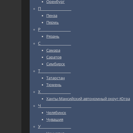
Оренбург
П_________________
Пенза
Пермь
Р_________________
Рязань
С_________________
Самара
Саратов
Симбирск
Т_________________
Татарстан
Тюмень
Х_________________
Ханты-Мансийский автономный округ-Югра
Ч_________________
Челябинск
Чувашия
У_________________