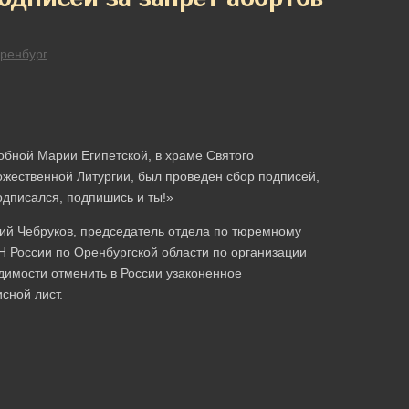
ренбург
добной Марии Египетской, в храме Святого
ожественной Литургии, был проведен сбор подписей,
одписался, подпишись и ты!»
гий Чебруков, председатель отдела по тюремному
 России по Оренбургской области по организации
димости отменить в России узаконенное
сной лист.