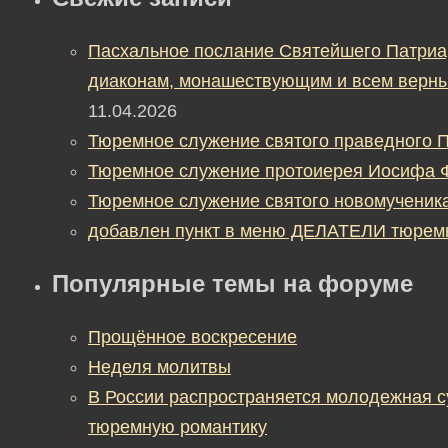
Пасхальное послание Святейшего Патриа
диаконам, монашествующим и всем верны
11.04.2026
Тюремное служение святого праведного П
Тюремное служение протоиерея Иосифа 
Тюремное служение святого новомученик
добавлен пункт в меню ДЕЛАТЕЛИ тюрем
Популярные темы на форуме
Прощённое воскресение
Неделя молитвы
В России распространяется молодежная 
тюремную романтику