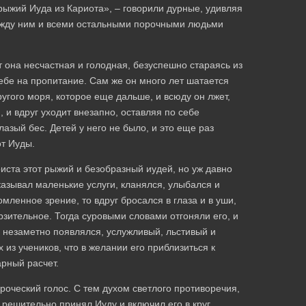
 рыжий Иуда из Кариота», – говорили дурные, удивляя
ежду ним и всеми остальными порочными людьми
т она несчастная и голодная, безуспешно стараясь из
себе на пропитание. Сам же он много лет шатается
угого моря, которое еще дальше, и всюду он лжет,
, и вдруг уходит внезапно, оставляя по себе
лазый бес. Детей у него не было, и это еще раз
от Иуды.
риста этот рыжий и безобразный иудей, но уж давно
казывал маленькие услуги, кланялся, улыбался и
мленное зрение, то вдруг бросался в глаза и в уши,
рзительное. Тогда суровыми словами отгоняли его, и
а незаметно появлялся, услужливый, льстивый и
 из учеников, что в желании его приблизиться к
арный расчет.
ороческий голос. С тем духом светлого противоречия,
решительно принял Иуду и включил его в круг