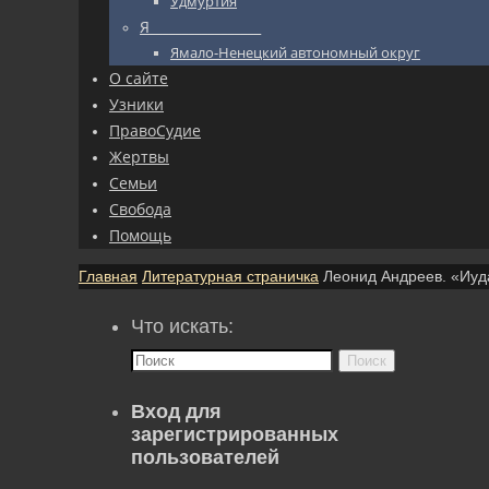
Удмуртия
Я_________________
Ямало-Ненецкий автономный округ
О сайте
Узники
ПравоСудие
Жертвы
Семьи
Свобода
Помощь
Главная
Литературная страничка
Леонид Андреев. «Иуд
Что искать:
Поиск
Вход для
зарегистрированных
пользователей