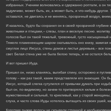
избранных. Ученики волновались и сдержанно роптали, а он ти
задумчиво, может быть, их, а может быть, и что-нибудь другое. 
оставался, не двигаясь и не меняясь, прозрачный воздух, вним
И казалось, будто бы сохранил он в своей прозрачной глубине в
животными и птицами,– слезы, плач и веселую песню. молитву 
голосов был он такой тяжелый, тревожный, густо насыщенный 
Тяжело пламенеющим шаром скатывалось оно книзу, зажигая не
смуглое лицо Иисуса, стены домов и листья деревьев,– все по
свет. Белая стена уже не была белою теперь, и не остался бел
И вот пришел Иуда.
Пришел он, низко кланяясь, выгибая спину, осторожно и пугли
голову – как раз такой, каким представляли его знающие. Он бы
Иисус, который слегка сутулился от привычки думать при ходьбе
был он, по-видимому, но зачем-то притворялся хилым и болез
мужественный и сильный, то крикливый, как у старой женщины
слуха, и часто слова Иуды хотелось вытащить из своих ушей, к
Короткие рыжие волосы не скрывали странной и необыкновенн