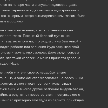
ился на четыре части и внушал недоверие, даже
за таким черепом всегда слышится шум кровавых и
а его, с черным, остро высматривающим глазом, была
ивые морщинки.
плоская и застывшая, и хотя по величине она
слепого глаза. Покрытый белесой мутью, не
и тьму, но оттого ли, что рядом с ним был живой и
рипадке робости или волнения Иуда закрывал свой
и головы и молчаливо смотрел. Даже люди, совсем
а, что такой человек не может принести добра, а
садил Иуду.
ые, любя учителя своего, неодобрительно
 тоненьким голоском стал жаловаться на болезни, на
дыхается, а стоя у края пропасти, испытывает
ться вниз. И многое другое безбожно выдумывал он,
айно, а родятся от несоответствия поступков его с
 кашлял притворно этот Иуда из Кариота при общем