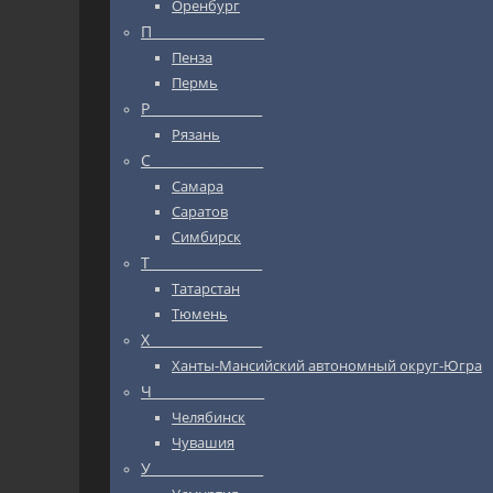
Оренбург
П_________________
Пенза
Пермь
Р_________________
Рязань
С_________________
Самара
Саратов
Симбирск
Т_________________
Татарстан
Тюмень
Х_________________
Ханты-Мансийский автономный округ-Югра
Ч_________________
Челябинск
Чувашия
У_________________