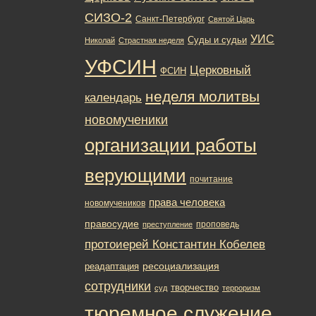
СИЗО-2
Санкт-Петербург
Святой Царь
УИС
Суды и судьи
Николай
Страстная неделя
УФСИН
Церковный
ФСИН
неделя молитвы
календарь
новомученики
организации работы
верующими
почитание
права человека
новомучеников
правосудие
проповедь
преступление
протоиерей Константин Кобелев
ресоциализация
реадаптация
сотрудники
творчество
суд
терроризм
тюремное служение