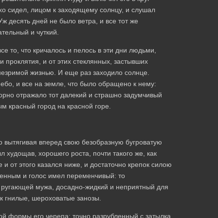
хо сидел, лицом к заходящему солнцу, и слушал
Уж десять дней не было ветра, и все тот же
ательный и чуткий.
се то, что кричалось и пелось в эти дни людьми,
и проклятия, и от этих стеклянных, застывших
незримой жизнью. И еще раз заходило солнце.
бо, и все на земле, что было обращено к нему:
корно отражало тот далекий и страшно задумчивый
ым красный город на красной горе.
во вытягивая вперед свою безобразную бугроватую
л худощав, хорошего роста, почти такого же, как
 и от этого казался ниже, и достаточно крепок силою
ненным и голос имел переменчивый: то
, ругающей мужа, досадно-жидкий и неприятный для
ак гнилые, шероховатые занозы.
ой формы его черепа: точно разрубленный с затылка