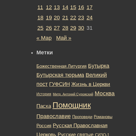
11
12
13
14
15
16
17
18
19
20
21
22
23
24
25
26
27
28
29
30
31
« Мар
Май »
Метки
Бутырка
Божественная Литургия
Бутырская тюрьма
Великий
пост
ГУФСИН
Жизнь в Церкви
Москва
История
Митр. Антоний Сурожский
Помощник
Пасха
Православие
Романовы
Проповеди
Русская Православная
Россия
Церковь
Русские святые
СИЗО-1