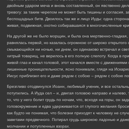
двойным ударом меча и вновь составленный, он явственно дел
тревогу: за таким черепом не может быть тишины и согласия, 
беспощадных битв. Двоилось так же и лицо Иуды: одна сторон
живая, подвижная, охотно собиравшаяся в многочисленные кр
На другой же не было морщин, и была она мертвенно-гладкая, 
равнялась первой, но казалась огромною от широко открытого 
смыкающийся ни ночью, ни днем, он одинаково встречал и свет 
хитрый товарищ, не верилось в его полную слепоту. Когда в п
живой глаз и качал головой, этот качался вместе с движениям
лишенные проницательности, ясно понимали, глядя на Искариот
Иисус приблизил его и даже рядом с собою – рядом с собою по
Брезгливо отодвинулся Иоанн, любимый ученик, и все остальн
потупились. А Иуда сел – и, двигая головою направо и налево,
то, что у него болит грудь по ночам, что, всходя на горы, он за
головокружение и едва удерживается от глупого желания броси
как будто не понимая, что болезни приходят к человеку не случ
заветами предвечного. Потирал грудь широкою ладонью и даже
молчании и потупленных взорах.