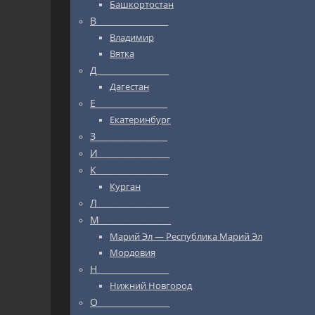
Башкортостан
В_________________
Владимир
Вятка
Д_________________
Дагестан
Е_________________
Екатеринбург
З_________________
И_________________
К_________________
Курган
Л_________________
М_________________
Марий Эл — Республика Марий Эл
Мордовия
Н_________________
Нижний Новгород
О_________________