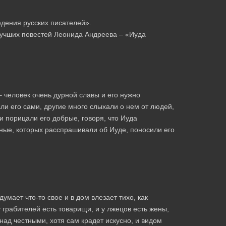
едения русских писателей».
лучших повестей Леонида Андреева – «Иуда
– человек очень дурной славы и его нужно
ли его сами, другие много слыхали о нем от людей,
ли порицали его добрые, говоря, что Иуда
рные, которых расспрашивали об Иуде, поносили его
умает что-то свое и в дом влезает тихо, как
у грабителей есть товарищи, и у лжецов есть жены,
 над честными, хотя сам крадет искусно, и видом