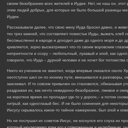
своим безобразнее всех жителей в Иудее. Нет, не наш он, этот
этим людей добрых, для которых не было большой разницы м
Иудеи.
Рассказывали далее, что свою жену Иуда бросил давно, и живе
тех трех камней, что составляют поместье Иуды, выжать хлеб 
бессмысленно в народе и доходил даже до одного моря и до др
кривляется, зорко высматривает что-то своим воровским глазом
неприятности и ссору – любопытный, лукавый и злой, как одног
говорило, что Иуда – дурной человек и не хочет бог потомства 
Никто из учеников не заметил, когда впервые оказался около Х
неотступно шел он по ихнему пути, вмешивался в разговоры, о
заискивал. И то совсем привычен он становился, обманывая уто
раздражая их, как нечто невиданно-безобразное, лживое и оме
на короткое время он пропадал где-то у дороги,– а потом снов
хитрый, как одноглазый бес. И не было сомнения для некоторых
Иисусу скрывалось какое-то тайное намерение, был злой и ков
Но не послушал их советов Иисус, не коснулся его слуха их пр
который неудержимо влек его к отверженным и нелюбимым, он 