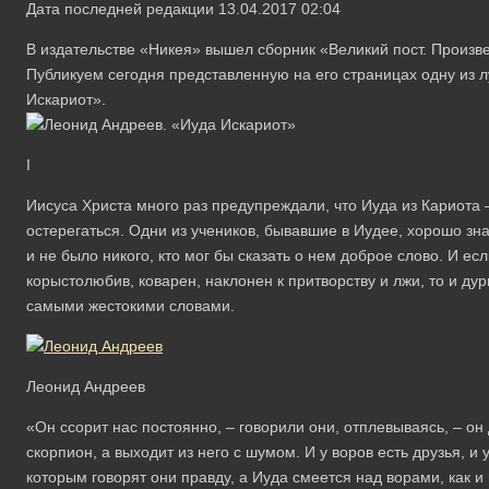
Дата последней редакции 13.04.2017 02:04
В издательстве «Никея» вышел сборник «Великий пост. Произв
Публикуем сегодня представленную на его страницах одну из 
Искариот».
I
Иисуса Христа много раз предупреждали, что Иуда из Кариота 
остерегаться. Одни из учеников, бывавшие в Иудее, хорошо зна
и не было никого, кто мог бы сказать о нем доброе слово. И ес
корыстолюбив, коварен, наклонен к притворству и лжи, то и ду
самыми жестокими словами.
Леонид Андреев
«Он ссорит нас постоянно, – говорили они, отплевываясь, – он д
скорпион, а выходит из него с шумом. И у воров есть друзья, и 
которым говорят они правду, а Иуда смеется над ворами, как и