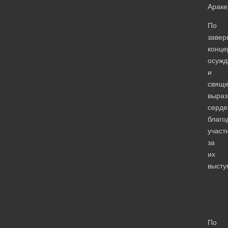
Араке
По
завер
конце
осуж
и
свяще
выраз
серде
благо
участ
за
их
высту
По