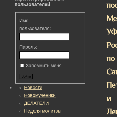
пос
пользователей
Ме
Имя
пользователя:
У
Ро
Пароль:
по
Запомнить меня
Са
Войти
Пе
Новости
Новомученики
и
ДЕЛАТЕЛИ
Ле
Неделя молитвы