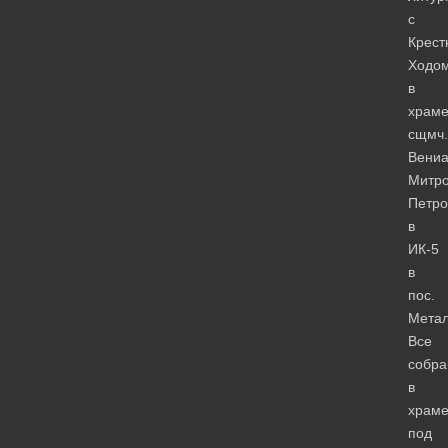
с
Крес
Ходо
в
храм
сщмч.
Вени
Митро
Петро
в
ИК-5
в
пос.
Метал
Все
собра
в
храм
под