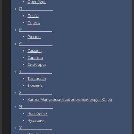
Оренбург
П_________________
Пенза
Пермь
Р_________________
Рязань
С_________________
Самара
Саратов
Симбирск
Т_________________
Татарстан
Тюмень
Х_________________
Ханты-Мансийский автономный округ-Югра
Ч_________________
Челябинск
Чувашия
У_________________