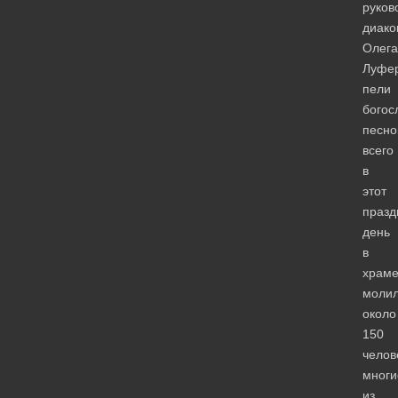
руков
диако
Олега
Луфе
пели
богос
песно
всего
в
этот
празд
день
в
храм
молил
около
150
челов
многи
из