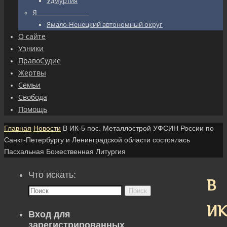
Удмуртия
Я_________________
Ямало-Ненецкий автономный округ
О сайте
Узники
ПравоСудие
Жертвы
Семьи
Свобода
Помощь
Главная
Новости
В ИК-5 пос. Металлострой УФСИН России по
Санкт-Петербургу и Ленинградской области состоялась
Пасхальная Божественная Литургия
Что искать:
В
Поиск
ИК
Вход для
зарегистрированных