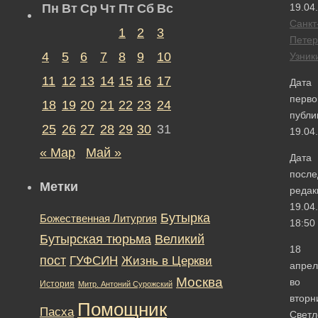
Пн
Вт
Ср
Чт
Пт
Сб
Вс
19.04
Санкт
1
2
3
Петер
4
5
6
7
8
9
10
Узник
11
12
13
14
15
16
17
Дата
перво
18
19
20
21
22
23
24
публи
25
26
27
28
29
30
31
19.04
« Мар
Май »
Дата
после
Метки
редак
19.04
Бутырка
Божественная Литургия
18:50
Бутырская тюрьма
Великий
18
пост
ГУФСИН
Жизнь в Церкви
апрел
Москва
во
История
Митр. Антоний Сурожский
вторн
Помощник
Пасха
Светл