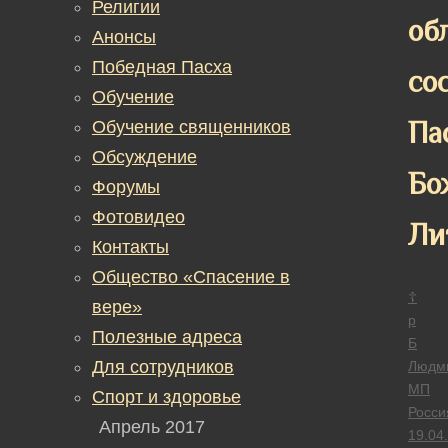
Религии
об
Анонсы
Победная Пасха
со
Обучение
Па
Обучение священников
Обсуждение
Бо
Форумы
Фотовидео
Ли
Контакты
Общество «Спасение в
☦
вере»
р
Полезные адреса
Б
Для сотрудников
Людм
МП
Спорт и здоровье
Росси
Апрель 2017
19.04