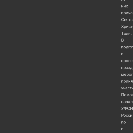
них
прича
Святы
Христ
Таин.
В
подго
и
прове
празд
мероп
приня
участ
Помо
начал
УФСИ
Росси
по
г.