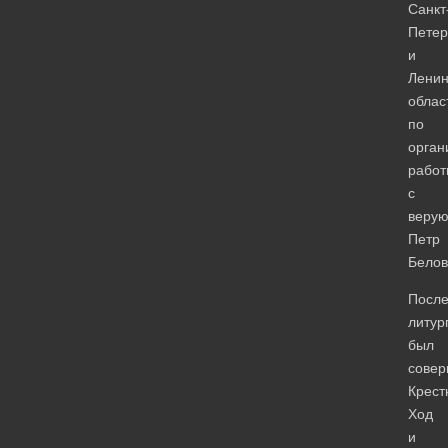
Санкт
Петер
и
Ленин
облас
по
орган
работ
с
веру
Петр
Белов
Посл
литур
был
сове
Крест
Ход
и