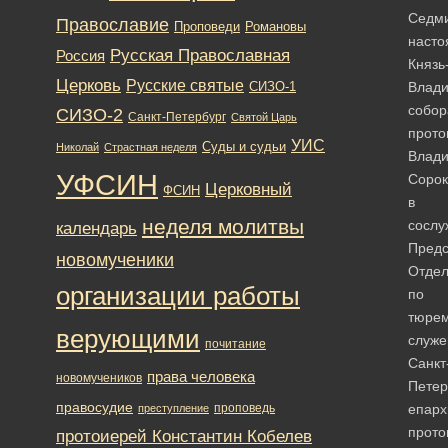
Седм
Православие
Романовы
Проповеди
насто
Русская Православная
Россия
Князь
Церковь
Русские святые
Влади
СИЗО-1
собор
СИЗО-2
Санкт-Петербург
Святой Царь
прото
УИС
Суды и судьи
Николай
Страстная неделя
Влад
УФСИН
Сорок
Церковный
ФСИН
в
неделя молитвы
сослу
календарь
Предс
новомученики
Отде
организации работы
по
тюре
верующими
служ
почитание
Санкт
права человека
новомучеников
Петер
правосудие
проповедь
епарх
преступление
прото
протоиерей Константин Кобелев