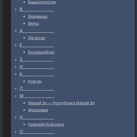
Башкортостан
В_________________
Владимир
Вятка
Д_________________
Дагестан
Е_________________
Екатеринбург
З_________________
И_________________
К_________________
Курган
Л_________________
М_________________
Марий Эл — Республика Марий Эл
Мордовия
Н_________________
Нижний Новгород
О_________________