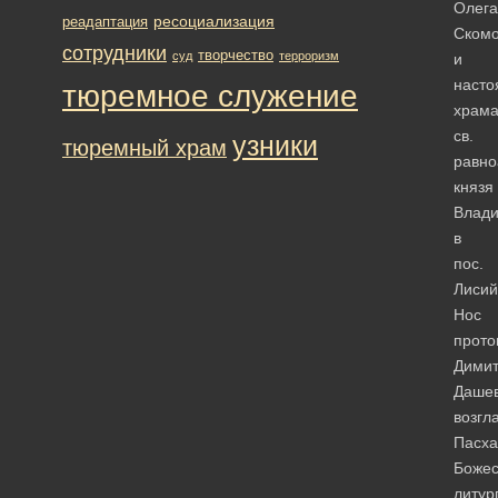
Олега
ресоциализация
реадаптация
Ском
сотрудники
творчество
суд
терроризм
и
насто
тюремное служение
храм
св.
узники
тюремный храм
равно
князя
Влад
в
пос.
Лисий
Нос
прото
Дими
Дашев
возгл
Пасх
Божес
литур