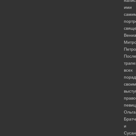
напи
ими
сами
портр
свяще
Вениа
Митро
Петро
Посл
трапе
всех
порад
своим
высту
право
певи
Ольга
Братч
и
Сусан