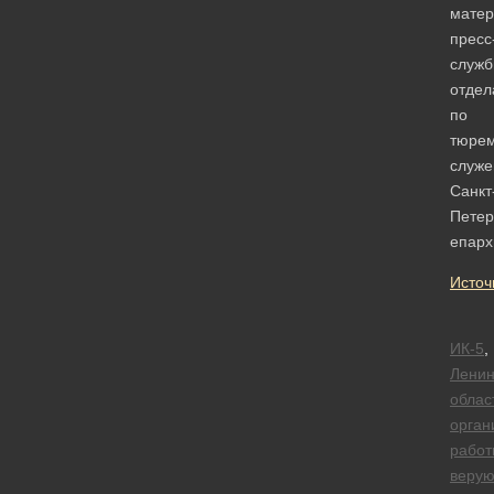
мате
пресс
служ
отдел
по
тюре
служ
Санкт
Петер
епарх
Источ
ИК-5
,
Ленин
облас
орган
работ
веру