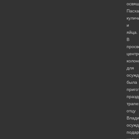
освя
Пасх
кулич
и
яйца.
В
просв
центр
колон
для
осужд
была
приго
празд
трапе
отцу
Влад
осуж
подар