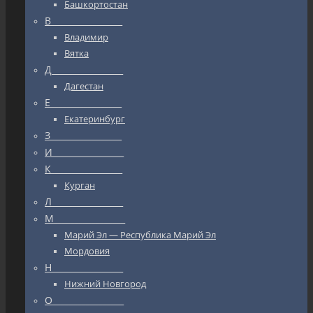
Башкортостан
В_________________
Владимир
Вятка
Д_________________
Дагестан
Е_________________
Екатеринбург
З_________________
И_________________
К_________________
Курган
Л_________________
М_________________
Марий Эл — Республика Марий Эл
Мордовия
Н_________________
Нижний Новгород
О_________________