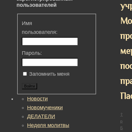
уч
пользователей
Мо
Имя
пользователя:
пр
ме
Пароль:
по
Запомнить меня
пр
Войти
Па
Новости
Новомученики
☦
ДЕЛАТЕЛИ
р
Неделя молитвы
Б