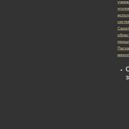
учреж
уголо
испол
систе
Сарат
облас
прош
Пасх
мероп