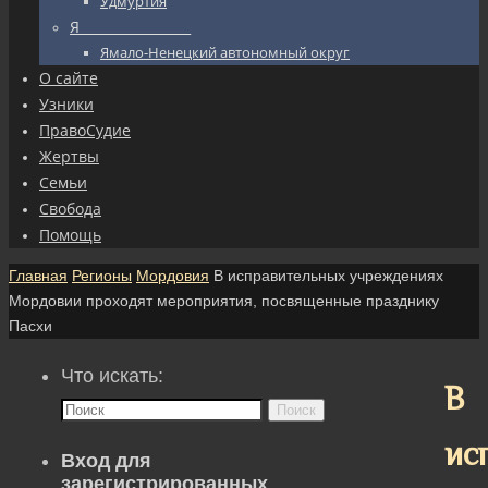
Удмуртия
Я_________________
Ямало-Ненецкий автономный округ
О сайте
Узники
ПравоСудие
Жертвы
Семьи
Свобода
Помощь
Главная
Регионы
Мордовия
В исправительных учреждениях
Мордовии проходят мероприятия, посвященные празднику
Пасхи
Что искать:
В
Поиск
ис
Вход для
зарегистрированных