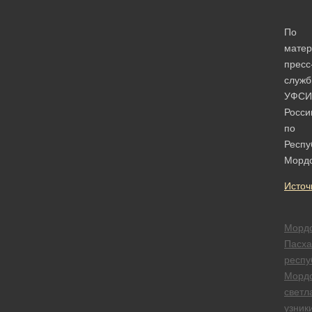
По
мате
пресс
служ
УФСИ
Росси
по
Респу
Морд
Источ
Морд
Пасха
респу
Морд
светл
узник