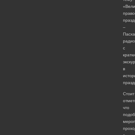
«Вели
право
празд
–
Пасха
радио
с
кратк
экску
в
истор
празд
Стоит
отмет
что
подо
мероп
прохо