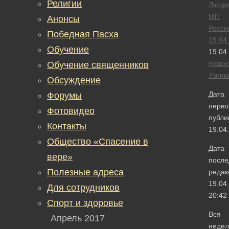
Религии
Людм
МП
Анонсы
Росси
Победная Пасха
19.04
Обучение
19.04
Новос
Обучение священников
Узник
Обсуждение
Дата
Форумы
перво
Фотовидео
публи
Контакты
19.04
Общество «Спасение в
Дата
вере»
после
Полезные адреса
редак
19.04
Для сотрудников
20:42
Спорт и здоровье
Вся
Апрель 2017
недел