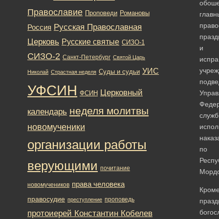
обош
Православие
Романовы
Проповеди
главн
право
Русская Православная
Россия
празд
Церковь
Русские святые
СИЗО-1
и
СИЗО-2
Санкт-Петербург
Святой Царь
испра
учреж
УИС
Суды и судьи
Николай
Страстная неделя
подве
УФСИН
Церковный
Упра
ФСИН
Феде
неделя молитвы
календарь
служ
новомученики
испол
наказ
организации работы
по
Респу
верующими
почитание
Мордо
права человека
новомучеников
Кром
правосудие
проповедь
преступление
празд
протоиерей Константин Кобелев
богос