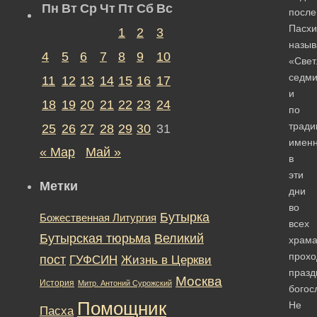
Пн
Вт
Ср
Чт
Пт
Сб
Вс
после
Пасхи
1
2
3
назыв
4
5
6
7
8
9
10
«Свет
седм
11
12
13
14
15
16
17
и
18
19
20
21
22
23
24
по
тради
25
26
27
28
29
30
31
имен
« Мар
Май »
в
эти
Метки
дни
во
Бутырка
Божественная Литургия
всех
Бутырская тюрьма
Великий
храма
прохо
пост
ГУФСИН
Жизнь в Церкви
празд
Москва
История
Митр. Антоний Сурожский
богос
Помощник
Не
Пасха