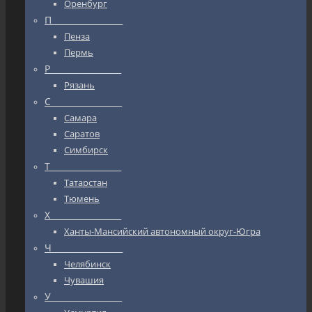
Оренбург
П_________________
Пенза
Пермь
Р_________________
Рязань
С_________________
Самара
Саратов
Симбирск
Т_________________
Татарстан
Тюмень
Х_________________
Ханты-Мансийский автономный округ-Югра
Ч_________________
Челябинск
Чувашия
У_________________