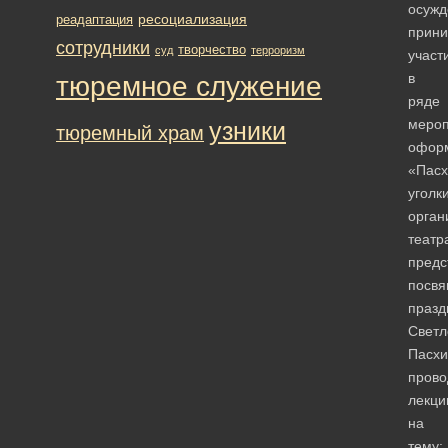
осуж
ресоциализация
реадаптация
прин
сотрудники
творчество
суд
терроризм
участ
в
тюремное служение
ряде
мероп
узники
тюремный храм
офор
«Пас
уголк
орган
театр
предс
посв
празд
Светл
Пасхи
прово
лекци
на
тему: