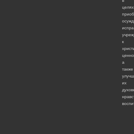
в
целях
прио
осужд
испра
учреж
к
христ
ценно
а
также
улучш
их
духов
нравс
воспи