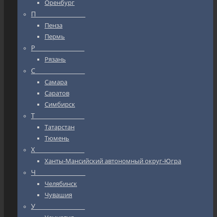
Оренбург
П_________________
Пенза
Пермь
Р_________________
Рязань
С_________________
Самара
Саратов
Симбирск
Т_________________
Татарстан
Тюмень
Х_________________
Ханты-Мансийский автономный округ-Югра
Ч_________________
Челябинск
Чувашия
У_________________