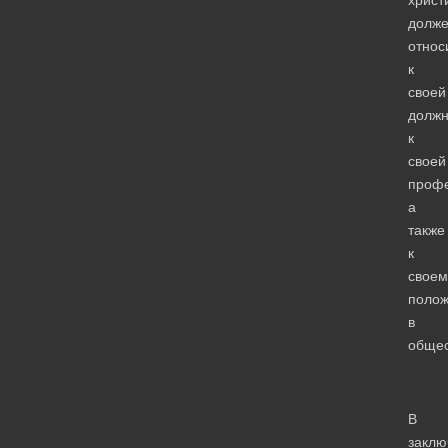
долж
относ
к
своей
должн
к
своей
проф
а
также
к
своем
поло
в
общес
В
заклю