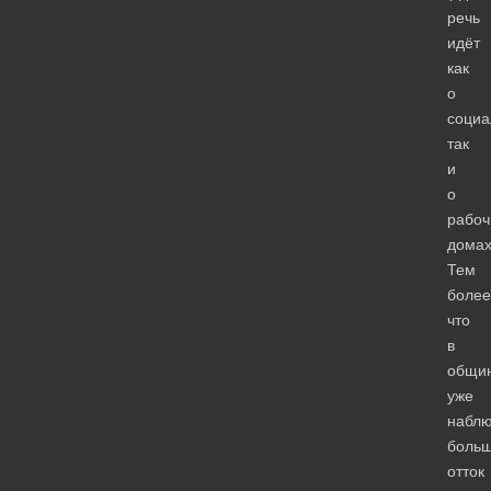
речь
идёт
как
о
социа
так
и
о
рабоч
домах
Тем
более
что
в
общи
уже
наблю
боль
отток