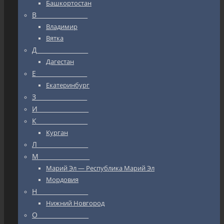
Башкортостан
В_________________
Владимир
Вятка
Д_________________
Дагестан
Е_________________
Екатеринбург
З_________________
И_________________
К_________________
Курган
Л_________________
М_________________
Марий Эл — Республика Марий Эл
Мордовия
Н_________________
Нижний Новгород
О_________________