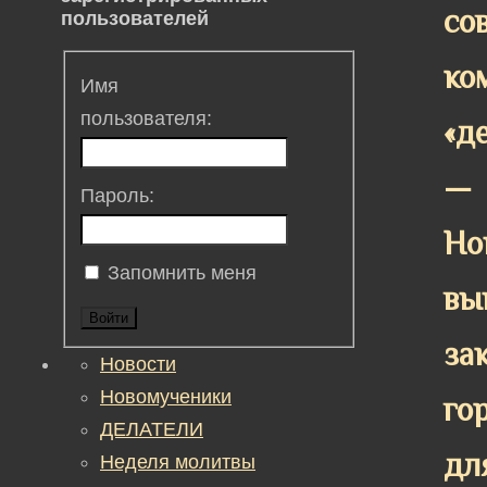
со
пользователей
ко
Имя
пользователя:
«д
—
Пароль:
Но
Запомнить меня
вы
Войти
за
Новости
Новомученики
го
ДЕЛАТЕЛИ
дл
Неделя молитвы