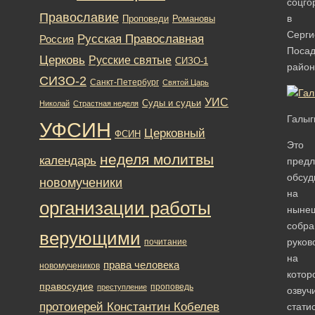
соцго
Православие
в
Романовы
Проповеди
Серги
Русская Православная
Россия
Посад
Церковь
Русские святые
СИЗО-1
район
СИЗО-2
Санкт-Петербург
Святой Царь
УИС
Суды и судьи
Николай
Страстная неделя
Галыг
УФСИН
Церковный
ФСИН
Это
неделя молитвы
календарь
пред
обсуд
новомученики
на
организации работы
ныне
собра
верующими
руков
почитание
на
права человека
новомучеников
котор
правосудие
проповедь
преступление
озвуч
протоиерей Константин Кобелев
стати