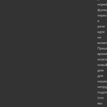
норма
функц
перес
и
речи
идти
не
может
Приш
врем
искат
новы
дом
для
наши
нетру
подоп
(что
мы