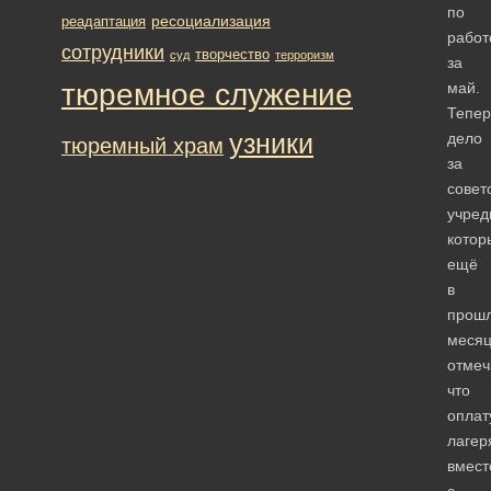
по
ресоциализация
реадаптация
работ
сотрудники
творчество
суд
терроризм
за
тюремное служение
май.
Тепер
узники
дело
тюремный храм
за
совет
учред
котор
ещё
в
прош
меся
отмеч
что
оплат
лагер
вмест
с