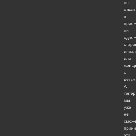
не
отказ
в
приё
ни
одно
старик
инвал
или
женщ
с
детьм
А
тепер
мы
уже
не
смож
прини
эти