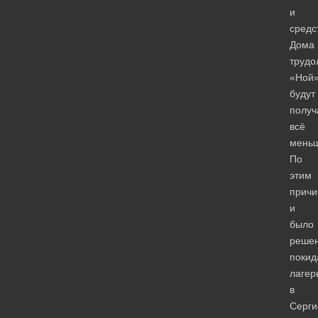
и
средс
Дома
трудо
«Ной
будут
получ
всё
меньш
По
этим
прич
и
было
реше
покид
лагер
в
Серги