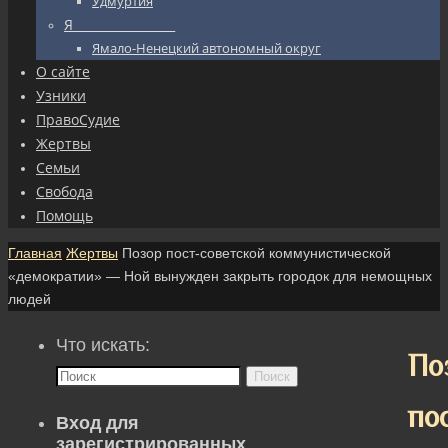
Удмуртия
Я_________________
Ямало-Ненецкий автономный округ
О сайте
Узники
ПравоСудие
Жертвы
Семьи
Свобода
Помощь
Главная
Жертвы
Позор пост-советской коммунистической
«демократии» — Ной вынужден закрыть городок для немощных
людей
Что искать:
По
Поиск
по
Вход для
зарегистрированных