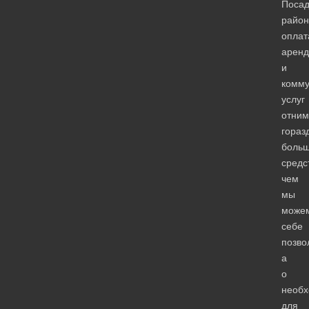
Посад
район
оплат
арен
и
комм
услуг
отним
гораз
боль
средс
чем
мы
може
себе
позво
а
о
необ
для