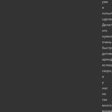
уже
и
попыт
сдела
Делат
это
нужно
очень
быстр
догов
арен
истек
скоро
и
у
нас
не
так
много
време