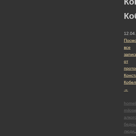
Ко
Ко
12.04
Посмо
все
запис
от
прото
Конст
Кобел
→
homel
milose
алког
бедн
люди
,