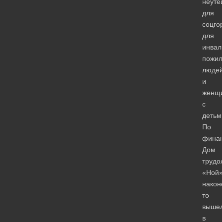
неуте
для
соцго
для
инвал
пожи
люде
и
женщ
с
детьм
По
фина
Дом
трудо
«Ной
након
то
выше
в