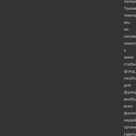
лагер
Таким
темп
мы
не
смож
накоп
к
зиме
стаби
фонд,
необ
для
функц
вооб
всех
фили
наше
орган
(здес