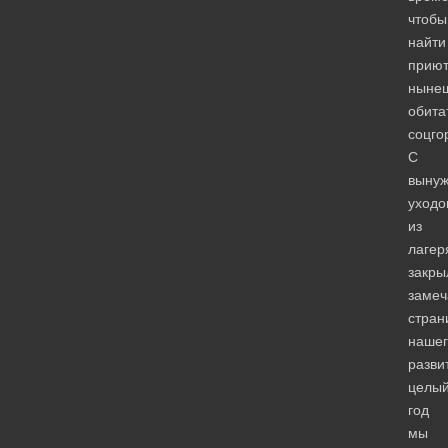
чтобы
найти
прию
ныне
обита
соцго
С
выну
уходо
из
лагер
закры
замеч
стран
нашег
разви
целы
год
мы