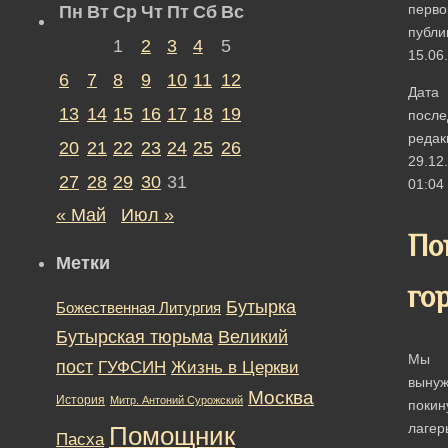
перво
Пн
Вт
Ср
Чт
Пт
Сб
Вс
публи
1
2
3
4
5
15.06
6
7
8
9
10
11
12
Дата
13
14
15
16
17
18
19
после
редак
20
21
22
23
24
25
26
29.12
27
28
29
30
31
01:04
« Май
Июл »
По
Метки
го
Бутырка
Божественная Литургия
Бутырская тюрьма
Великий
Мы
пост
ГУФСИН
Жизнь в Церкви
выну
Москва
История
Митр. Антоний Сурожский
покин
лагер
Помощник
Пасха