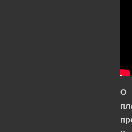
О
пл
пр