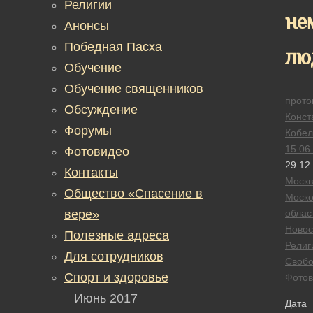
Религии
не
Анонсы
Победная Пасха
лю
Обучение
Обучение священников
прото
Обсуждение
Конст
Форумы
Кобел
15.06
Фотовидео
29.12
Контакты
Москв
Общество «Спасение в
Моско
вере»
облас
Новос
Полезные адреса
Религ
Для сотрудников
Своб
Спорт и здоровье
Фотов
Июнь 2017
Дата