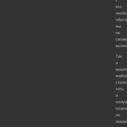
его
необ
обуст
мы
не
смож
вытян
Так
и
вышло
майск
стати
хоть
и
получ
позит
но
оказа