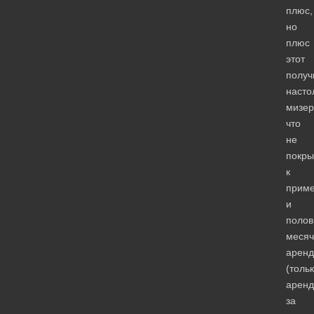
плюс,
но
плюс
этот
получ
насто
мизер
что
не
покры
к
приме
и
поло
месяч
арен
(толь
аренд
за