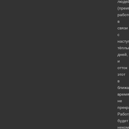
люде
(преи
работ
в
связи
с
насту
тёплы
дней,
и
отток
этот
в
ближ
врем
не
прекр
Работ
будет
неком