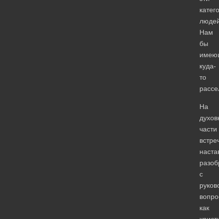
катег
людей
Нам
бы
имею
куда-
то
расс
На
духов
части
встре
наста
разоб
с
руков
вопро
как
христ