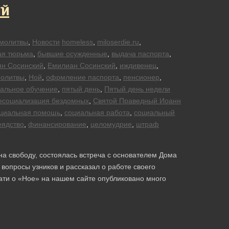
ий
молитвы
,
Новости
homeless
,
miloserdie.ru
,
ая тюрьма
,
бывшие осужденные
,
выдача паспорта
,
н Сосинский
,
Емилиан Сосинский
,
иждивенец
,
молитвы
,
Ной
,
офрмление паспорта
,
пенсионер
,
альное обучение
,
пятый день
,
Пятый день недели
есоциализация бездомных
,
Святой Праведный Иоанн
циальная помощь
,
социальная работа
,
социальный
еядство
,
финансирование
,
целомудрие
,
штраф
на свободу, состоялась встреча с основателем Дома
опросы узников и рассказал о работе своего
тати о «Ное» на нашем сайте опубликовано много