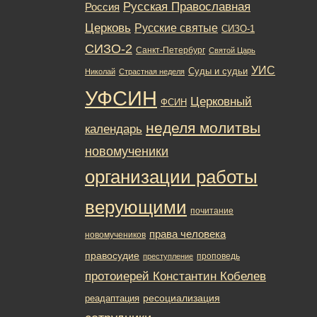
Русская Православная
Россия
Церковь
Русские святые
СИЗО-1
СИЗО-2
Санкт-Петербург
Святой Царь
УИС
Суды и судьи
Николай
Страстная неделя
УФСИН
Церковный
ФСИН
неделя молитвы
календарь
новомученики
организации работы
верующими
почитание
права человека
новомучеников
правосудие
проповедь
преступление
протоиерей Константин Кобелев
ресоциализация
реадаптация