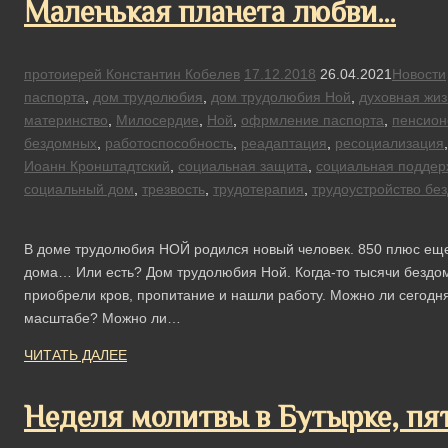
Маленькая планета любви…
протоиерей Константин Кобелев
17.12.2018
26.04.2021
Новости
паспорта
,
дом трудолюбия
,
дом трудолюбия Ной
,
духовная жиз
материнство
,
Милосердие
,
Ной
,
офрмление паспорта
,
пенсион
бездомных
,
работоспособность
,
реадаптация
,
ресоциализация
Иоанн Кронштадтский
,
социальная защита
,
социальная поддер
социальный дом
,
трезвость
,
трудотерапия
,
трудоустройство бе
В доме трудолюбия НОЙ родился новый человек. 850 плюс еще о
дома… Или есть? Дом трудолюбия Ной. Когда-то тысячи бездо
приобрели кров, пропитание и нашли работу. Можно ли сегодн
масштабе? Можно ли…
ЧИТАТЬ ДАЛЕЕ
Неделя молитвы в Бутырке, пят