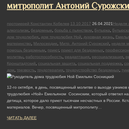
митрополит Антоний Сурожск
протоиерей Константин Кобелев
13.10.2017
26.04.2021
Неделя 
алкоголизм
,
бездомные
,
борьба с пьянством
,
Бутырка
,
Бутырск
дом трудолюбия
,
дом трудолюбия Ной
,
духовная жизнь
,
Емелья
материнство
,
Милосердие
,
Митр. Антоний Сурожский
,
неделя 
помощь бездомным
,
приют
,
приют для бездомных
,
профессион
молитвы
,
работоспособность
,
реадаптация
,
ресоциализация
,
р
Кронштадтский
,
социальная защита
,
социальная поддержка
,
со
дом
,
трезвость
,
трудотерапия
,
трудоустройство бездомных
,
тун
12-го октября, в день, посвященный молитве о выходе узников 
трудолюбия «Ной» Емельяном Сосинским, который ответил на в
детища, которое дало приют тысячам несчастных в России. Кс
материалов. Вечер, посвященный митрополиту…
ЧИТАТЬ ДАЛЕЕ