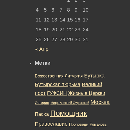
4
5
6
7
8
9
10
11
12
13
14
15
16
17
18
19
20
21
22
23
24
25
26
27
28
29
30
31
« Апр
Метки
Бутырка
Божественная Литургия
Бутырская тюрьма
Великий
пост
ГУФСИН
Жизнь в Церкви
Москва
История
Митр. Антоний Сурожский
Помощник
Пасха
Православие
Романовы
Проповеди