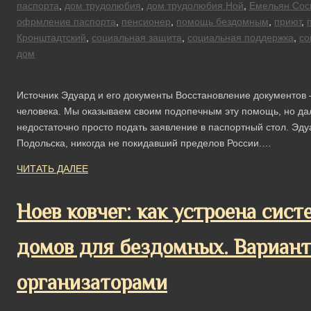
паспорта
,
дом трудолюбия
,
дом трудолюбия Ной
,
Емельян Сос
офрмление паспорта
,
пенсионер
,
помощь бездомным
,
приют
,
Кронштадтский
,
социальная защита
,
социальная поддержка
,
со
дом
Источник Эдуард и его документы Восстановление документов
человека. Мы оказываем своим подопечным эту помощь, но дале
недостаточно просто подать заявление в паспортный стол. Эду
Подольска, никогда не покидавший пределов России.…
ЧИТАТЬ ДАЛЕЕ
Ноев ковчег: как устроена сис
домов для бездомных. Вариант
организаторами