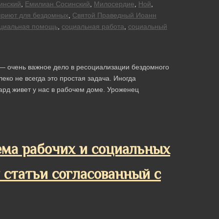
инский
,
Емилиан Сосинский
,
Милосердие
,
Ной
,
приют для бездомных
,
Святой Праведный Иоанн
циальная помощь
,
социальная работа
,
социальный
 — очень важное дело в ресоциализации бездомного
ко не всегда это простая задача. Иногда
ард живет у нас в рабочем доме. Уроженец
тема рабочих и социальных
 статьи согласованный с