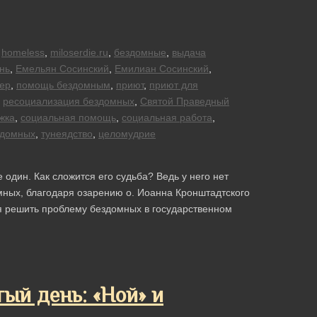
homeless
,
miloserdie.ru
,
бездомные
,
выдача
нь
,
Емельян Сосинский
,
Емилиан Сосинский
,
ер
,
помощь бездомным
,
приют
,
приют для
,
ресоциализация бездомных
,
Святой Праведный
жка
,
социальная помощь
,
социальная работа
,
здомных
,
тунеядство
,
целомудрие
дин. Как сложится его судьба? Ведь у него нет
мных, благодаря озарению о. Иоанна Кронштадтского
я решить проблему бездомных в государственном
ый день: «Ной» и