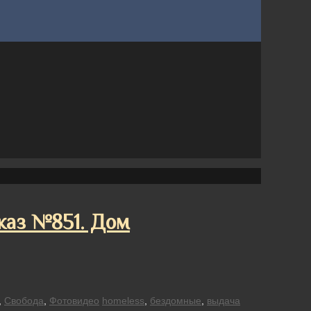
каз №851. Дом
,
Свобода
,
Фотовидео
homeless
,
бездомные
,
выдача