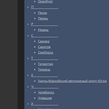
Оренбург
П_________________
Пенза
Пермь
Р_________________
Рязань
С_________________
Самара
Саратов
Симбирск
Т_________________
Татарстан
Тюмень
Х_________________
Ханты-Мансийский автономный округ-Югра
Ч_________________
Челябинск
Чувашия
У_________________