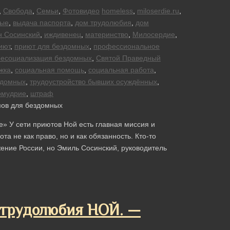
,
Свобода
,
Семьи
,
Фотовидео
homeless
,
miloserdie.ru
,
ные
,
выдача паспорта
,
дом трудолюбия
,
дом
 Сосинский
,
иждивенец
,
материнство
,
Милосердие
,
иют
,
приют для бездомных
,
профессиональное
ресоциализация бездомных
,
Святой Праведный
жка
,
социальная помощь
,
социальная работа
,
здомных
,
трудоустройство бывших осуждённых
,
омудрие
,
штраф
» У сети приютов Ной есть главная миссия и
а не как право, но и как обязанность. Кто-то
ение России, но Эмиль Сосинский, руководитель
 трудолюбия НОЙ. —