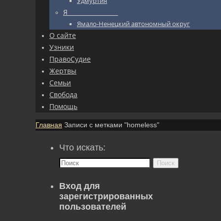
Удмуртия
Я_________________
Ямало-Ненецкий автономный округ
О сайте
Узники
ПравоСудие
Жертвы
Семьи
Свобода
Помощь
Главная
Записи с метками "homeless"
Что искать:
Поиск
Вход для
зарегистрированных
пользователей