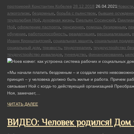
протоиерей Константин Кобелев
28.12.2018
26.04.2021
Новости
алкоголизм
,
бездомные
,
борьба с пьянством
,
бывшие осужден
трудолюбия Ной
,
духовная жизнь
,
Емельян Сосинский
,
Емилиан
Ной
,
офрмление паспорта
,
пенсионер
,
помощь бездомным
,
пр
обучение
,
работоспособность
,
реадаптация
,
ресоциализация
,
Иоанн Кронштадтский
,
социальная защита
,
социальная поддер
социальный дом
,
трезвость
,
трудотерапия
,
трудоустройство бе
трудоустройство инвалидов
,
тунеядство
,
финансирование
,
цел
«Мы начали платить бездомным – и создали нечто невозможное
принцип – у человека должно быть жилье и работа. Причем работ
связывает Ной с когда-то действующей организацией Преображ
Ноя, замечает,…
ЧИТАТЬ ДАЛЕЕ
ВИДЕО: Человек родился! Дом