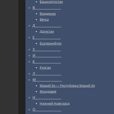
Башкортостан
В_________________
Владимир
Вятка
Д_________________
Дагестан
Е_________________
Екатеринбург
З_________________
И_________________
К_________________
Курган
Л_________________
М_________________
Марий Эл — Республика Марий Эл
Мордовия
Н_________________
Нижний Новгород
О_________________