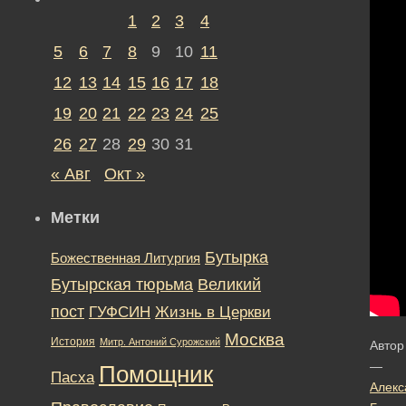
1
2
3
4
5
6
7
8
9
10
11
12
13
14
15
16
17
18
19
20
21
22
23
24
25
26
27
28
29
30
31
« Авг
Окт »
Метки
Бутырка
Божественная Литургия
Бутырская тюрьма
Великий
пост
ГУФСИН
Жизнь в Церкви
Москва
История
Митр. Антоний Сурожский
Автор
—
Помощник
Пасха
Алекс