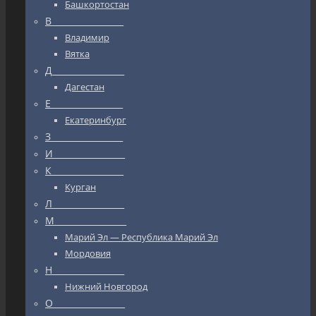
Башкортостан
В_________________
Владимир
Вятка
Д_________________
Дагестан
Е_________________
Екатеринбург
З_________________
И_________________
К_________________
Курган
Л_________________
М_________________
Марий Эл — Республика Марий Эл
Мордовия
Н_________________
Нижний Новгород
О_________________