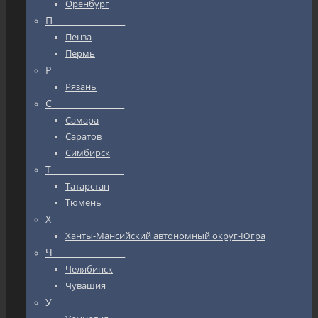
Оренбург
П_________________
Пенза
Пермь
Р_________________
Рязань
С_________________
Самара
Саратов
Симбирск
Т_________________
Татарстан
Тюмень
Х_________________
Ханты-Мансийский автономный округ-Югра
Ч_________________
Челябинск
Чувашия
У_________________