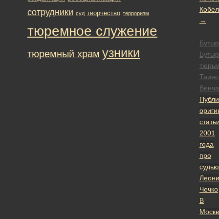
Кобел
сотрудники
творчество
суд
терроризм
→
тюремное служение
Бутыр
узники
тюремный храм
Бутыр
тюрь
Таинс
Венча
Публи
ориги
стать
2001
года
про
судью
Леон
Чечко
В
Москв