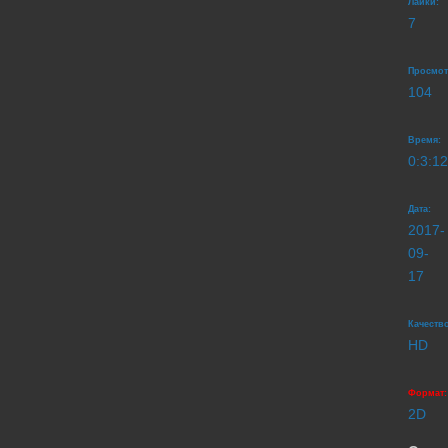
Лайки:
7
Просмот
104
Время:
0:3:12
Дата:
2017-
09-
17
Качество
HD
Формат:
2D