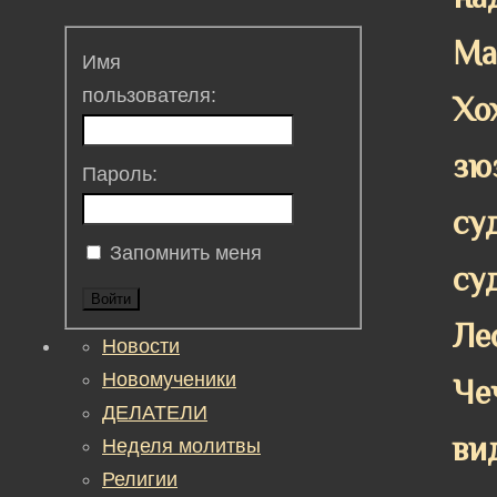
Ма
Имя
пользователя:
Хо
зю
Пароль:
су
Запомнить меня
су
Войти
Ле
Новости
Новомученики
Че
ДЕЛАТЕЛИ
ви
Неделя молитвы
Религии