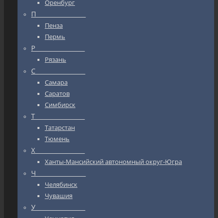
Оренбург
П_________________
Пенза
Пермь
Р_________________
Рязань
С_________________
Самара
Саратов
Симбирск
Т_________________
Татарстан
Тюмень
Х_________________
Ханты-Мансийский автономный округ-Югра
Ч_________________
Челябинск
Чувашия
У_________________