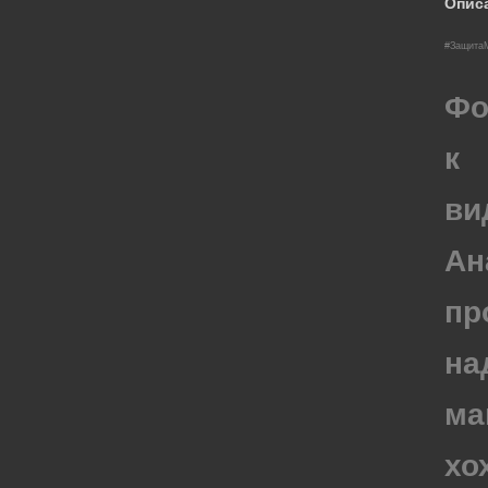
Опис
#Защита
Фо
к
ви
Ан
пр
на
ма
хо