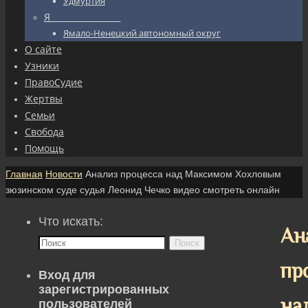
Удмуртия
Я_________________
Ямало-Ненецкий автономный округ
О сайте
Узники
ПравоСудие
Жертвы
Семьи
Свобода
Помощь
Главная
Новости
Анализ процесса над Максимом Хохловым
зюзинском суде судья Леонид Чечко видео смотреть онлайн
Что искать:
Ан
Поиск
пр
Вход для
зарегистрированных
на
пользователей