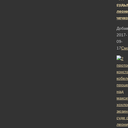
судь
леон
чечко
Добав
2017-
09-
17
Смо