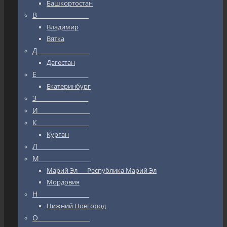
Башкортостан
В_________________
Владимир
Вятка
Д_________________
Дагестан
Е_________________
Екатеринбург
З_________________
И_________________
К_________________
Курган
Л_________________
М_________________
Марий Эл — Республика Марий Эл
Мордовия
Н_________________
Нижний Новгород
О_________________