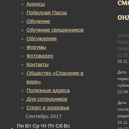
см
Анонсы
Победная Пасха
он
Обучение
Обучение священников
прото
Обсуждение
Конст
Форумы
Кобел
22.09
Фотовидео
25.11
Контакты
Дата
Общество «Спасение в
перво
вере»
публи
Полезные адреса
22.09
Для сотрудников
Дата
Спорт и здоровье
после
Сентябрь 2017
редак
25.11
Пн
Вт
Ср
Чт
Пт
Сб
Вс
19:17