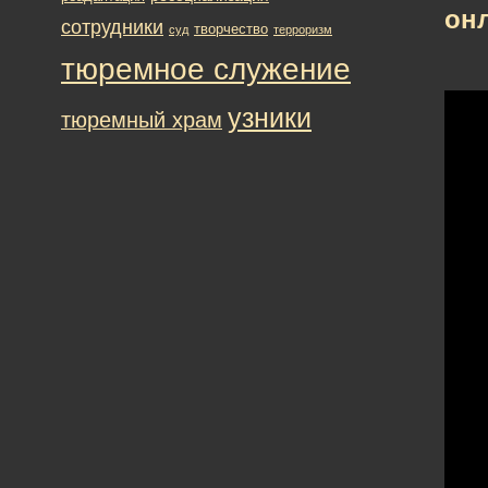
он
сотрудники
творчество
суд
терроризм
тюремное служение
узники
тюремный храм