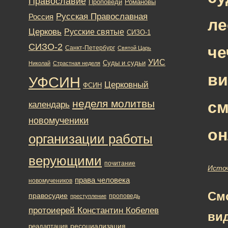
Православие
Романовы
Проповеди
Русская Православная
Россия
ле
Церковь
Русские святые
СИЗО-1
СИЗО-2
че
Санкт-Петербург
Святой Царь
УИС
Суды и судьи
Николай
Страстная неделя
ви
УФСИН
Церковный
ФСИН
неделя молитвы
см
календарь
новомученики
он
организации работы
верующими
почитание
Исто
права человека
новомучеников
См
правосудие
проповедь
преступление
протоиерей Константин Кобелев
ви
ресоциализация
реадаптация