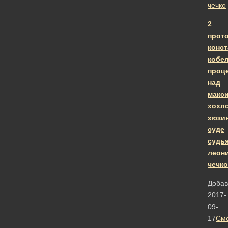
2
прот
конст
кобе
проц
над
макс
хохл
зюзи
суде
судь
леон
чечко
Добав
2017-
09-
17
Смо