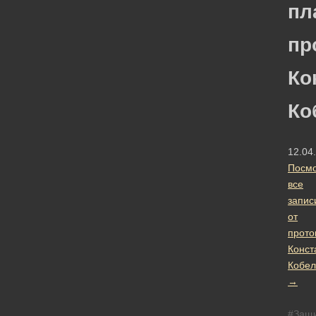
пл
пр
Ко
Ко
12.04
Посмо
все
запис
от
прото
Конст
Кобел
→
#Защ