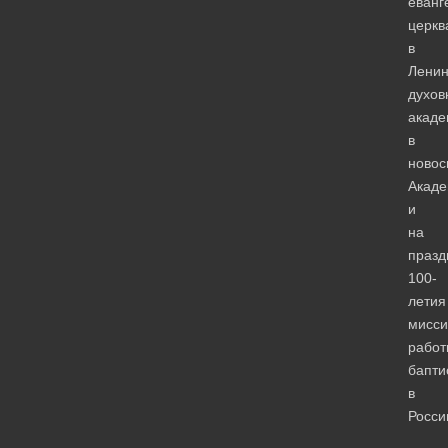
еванг
церкв
в
Ленин
духов
акаде
в
новос
Акаде
и
на
празд
100-
летия
мисси
работ
бапти
в
Росси