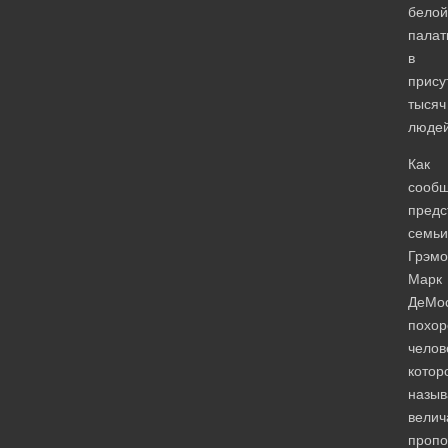
белой
палат
в
прису
тысяч
людей
Как
сооб
предс
семьи
Грэмо
Марк
ДеМос
похо
челов
котор
назыв
вели
пропо