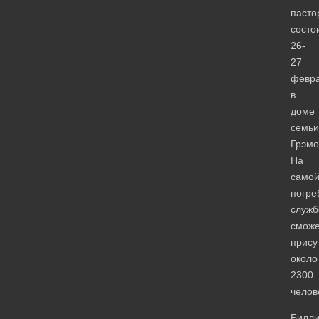
пасто
состо
26-
27
февр
в
доме
семьи
Грэмо
На
само
погре
служб
сможе
прису
около
2300
челов
Билл