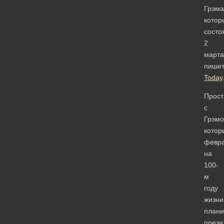
Грэма
котор
состо
2
марта
пише
Today
Прост
с
Грэмо
кото
февр
на
100-
м
году
жизни
плани
прези