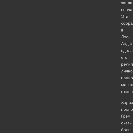
запла
внача
Эти
собра
в
Лос-
Андж
сдела
его
религ
лично
нацио
масшт
отме
Хариз
пропо
Грэм
оказы
боль