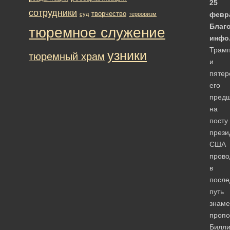
25
сотрудники
творчество
февр
суд
терроризм
Благо
тюремное служение
инфо
Трам
узники
тюремный храм
и
пятер
его
предш
на
посту
прези
США
прово
в
после
путь
знаме
пропо
Билл