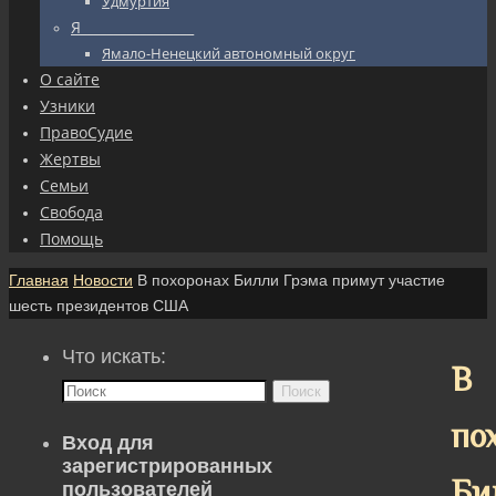
Удмуртия
Я_________________
Ямало-Ненецкий автономный округ
О сайте
Узники
ПравоСудие
Жертвы
Семьи
Свобода
Помощь
Главная
Новости
В похоронах Билли Грэма примут участие
шесть президентов США
Что искать:
В
Поиск
по
Вход для
зарегистрированных
Би
пользователей