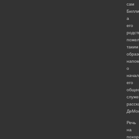
сам
Билли
а
его
родст
поже
таким
образ
напом
о
начал
его
общес
служе
расск
ДеМос
Речь
на
похор