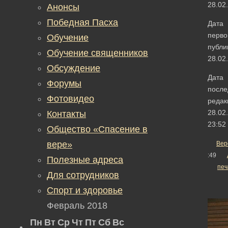
28.02
Анонсы
Победная Пасха
Дата
перво
Обучение
публи
Обучение священников
28.02
Обсуждение
Дата
Форумы
после
Фотовидео
редак
28.02
Контакты
23:52
Общество «Спасение в
вере»
Вер
:49
Полезные адреса
печ
Для сотрудников
Спорт и здоровье
Февраль 2018
Пн
Вт
Ср
Чт
Пт
Сб
Вс