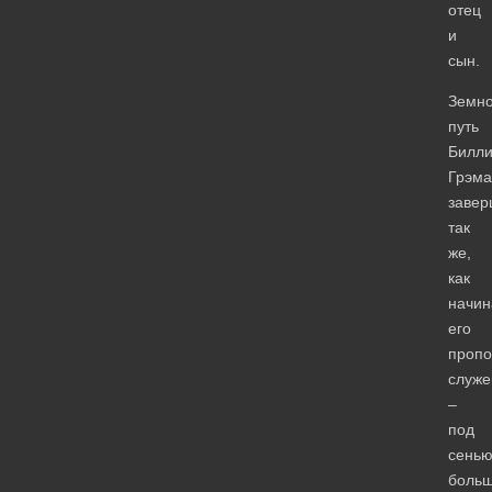
отец
и
сын.
Земн
путь
Билл
Грэма
завер
так
же,
как
начин
его
пропо
служе
–
под
сень
боль