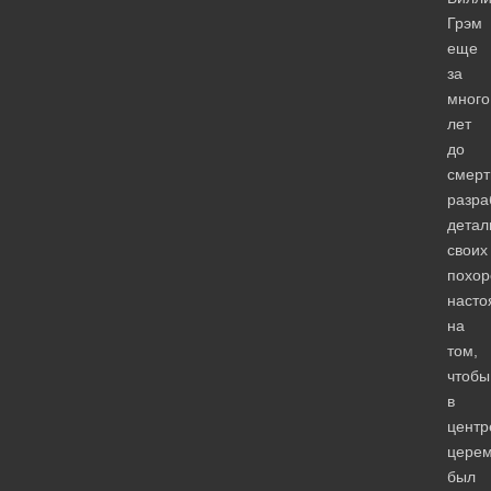
Грэм
еще
за
много
лет
до
смерт
разра
детал
своих
похор
насто
на
том,
чтобы
в
центр
цере
был