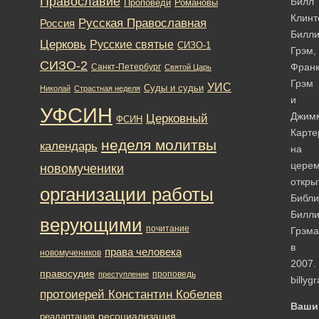
Православие
Билл
Романовы
Проповеди
Клинт
Русская Православная
Россия
Билл
Церковь
Русские святые
СИЗО-1
Грэм,
СИЗО-2
Фран
Санкт-Петербург
Святой Царь
Грэм
УИС
Суды и судьи
Николай
Страстная неделя
и
УФСИН
Джим
Церковный
ФСИН
Карте
неделя молитвы
календарь
на
цере
новомученики
откры
организации работы
Библи
Билл
верующими
почитание
Грэма
в
права человека
новомучеников
2007.
правосудие
проповедь
преступление
billyg
протоиерей Константин Кобелев
Ваши
ресоциализация
реадаптация