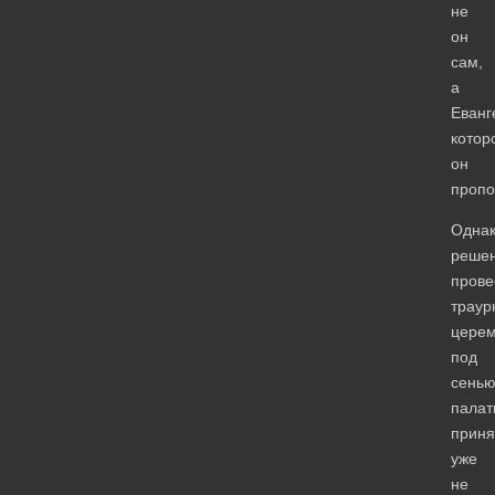
не
он
сам,
а
Еванг
котор
он
пропо
Одна
реше
прове
траур
цере
под
сень
палат
приня
уже
не