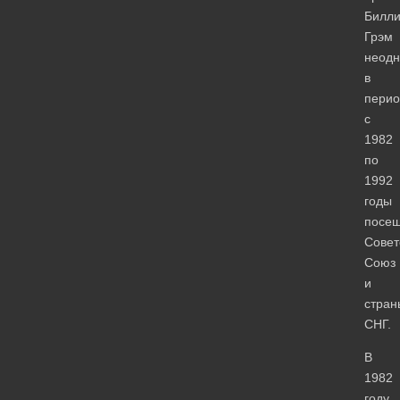
Билл
Грэм
неодн
в
перио
с
1982
по
1992
годы
посе
Совет
Союз
и
стран
СНГ.
В
1982
году