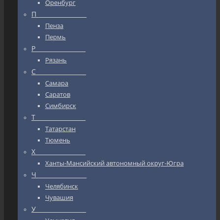
Оренбург
П_________________
Пенза
Пермь
Р_________________
Рязань
С_________________
Самара
Саратов
Симбирск
Т_________________
Татарстан
Тюмень
Х_________________
Ханты-Мансийский автономный округ-Югра
Ч_________________
Челябинск
Чувашия
У_________________