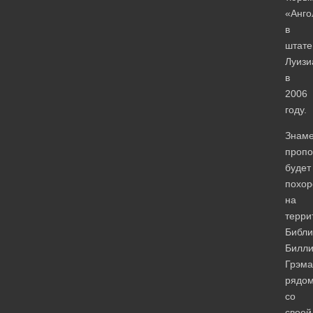
«Анго
в
штате
Луизи
в
2006
году.
Знам
пропо
будет
похор
на
терри
Библи
Билл
Грэма
рядо
со
своей