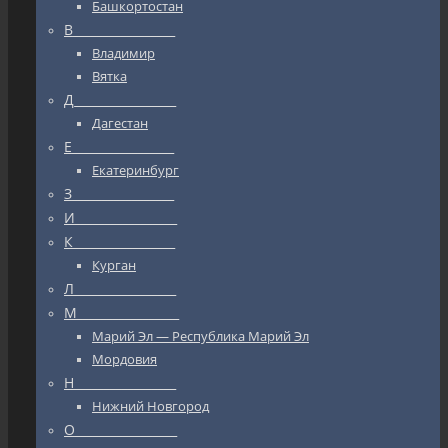
Башкортостан
В_________________
Владимир
Вятка
Д_________________
Дагестан
Е_________________
Екатеринбург
З_________________
И_________________
К_________________
Курган
Л_________________
М_________________
Марий Эл — Республика Марий Эл
Мордовия
Н_________________
Нижний Новгород
О_________________