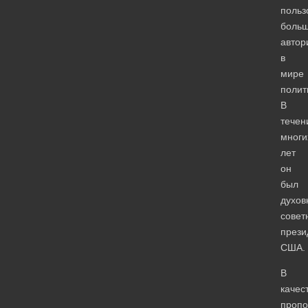
польз
боль
автор
в
мире
полит
В
течен
многи
лет
он
был
духо
совет
прези
США.
В
качес
пропо