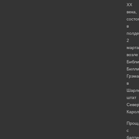
ХХ
века,
состо
в
полде
2
марта
возле
Библи
Билл
Грэма
в
Шарло
штат
Севе
Карол
Прощ
с
бапти