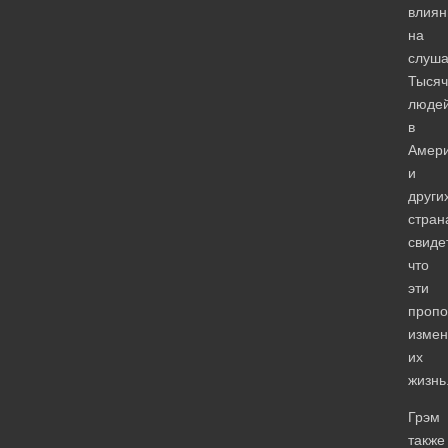
влиян
на
слуша
Тысяч
люде
в
Амер
и
други
стран
свиде
что
эти
пропо
измен
их
жизнь
Грэм
также