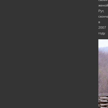
жено
Рут,
сконч
в
2007
году.