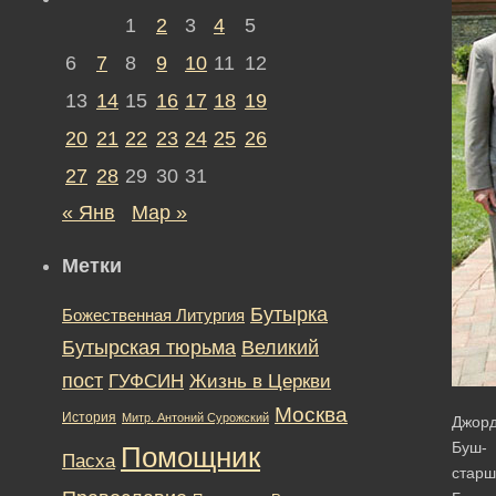
1
2
3
4
5
6
7
8
9
10
11
12
13
14
15
16
17
18
19
20
21
22
23
24
25
26
27
28
29
30
31
« Янв
Мар »
Метки
Бутырка
Божественная Литургия
Бутырская тюрьма
Великий
пост
ГУФСИН
Жизнь в Церкви
Москва
История
Митр. Антоний Сурожский
Джор
Буш-
Помощник
Пасха
старш