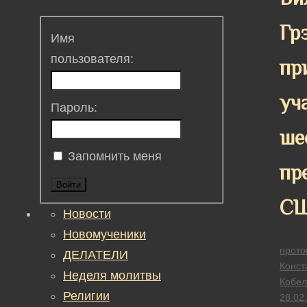
Гр
Имя
пользователя:
пр
уч
Пароль:
ше
Запомнить меня
пр
Войти
С
Новости
Новомученики
прото
ДЕЛАТЕЛИ
Конст
Неделя молитвы
Кобел
Религии
28.02