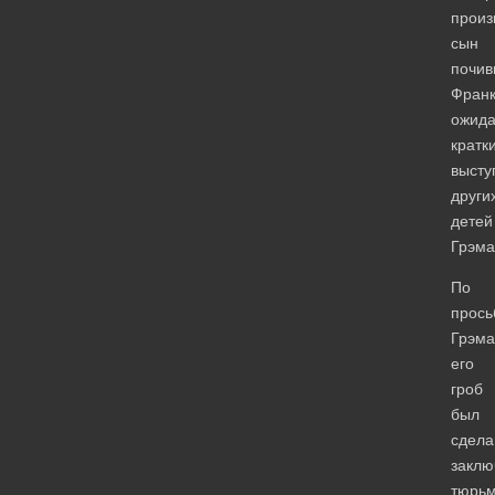
произ
сын
почив
Франк
ожид
кратк
высту
други
детей
Грэма
По
прось
Грэма
его
гроб
был
сдела
закл
тюрь