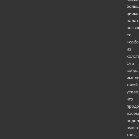
боль
цирко
палат
назва
ее
«соб
из
холст
Эти
собра
имел
такой
успех
что
продо
восем
недел
вмест
трех,