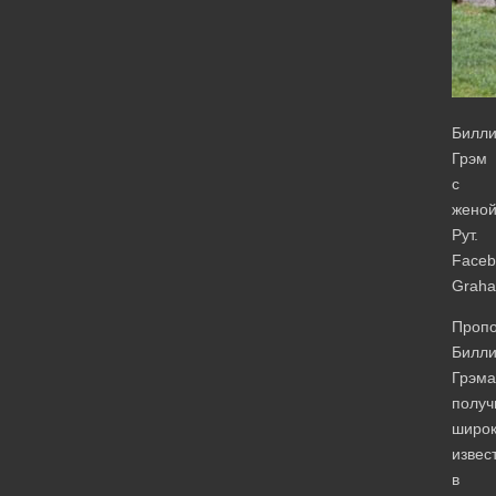
Билл
Грэм
с
жено
Рут.
Faceb
Grah
Проп
Билл
Грэма
получ
широ
извес
в