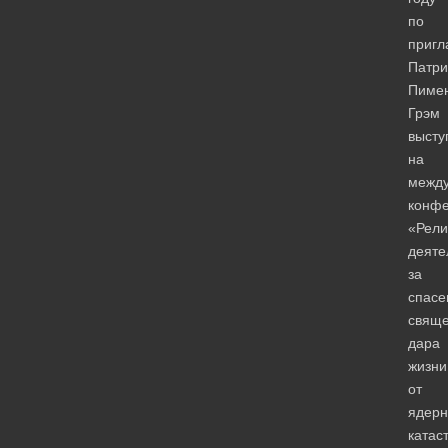
по
приг
Патри
Пиме
Грэм
высту
на
межд
конф
«Рели
деяте
за
спасе
свяще
дара
жизни
от
ядерн
катас