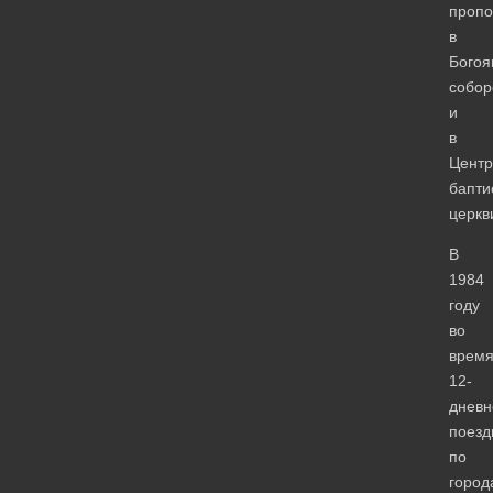
пропо
в
Богоя
собор
и
в
Центр
бапти
церкв
В
1984
году
во
врем
12-
дневн
поезд
по
город