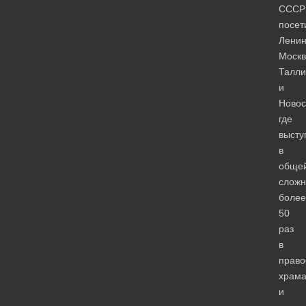
СССР
посет
Ленин
Москв
Талли
и
Новос
где
высту
в
обще
сложн
более
50
раз
в
право
храма
и