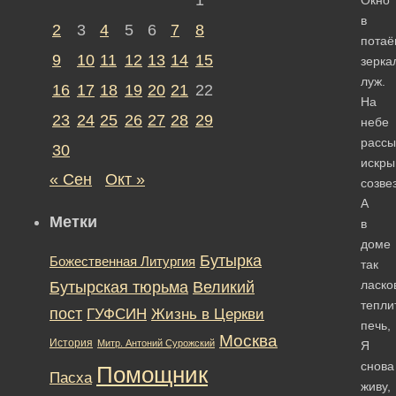
в
2
3
4
5
6
7
8
потаё
9
10
11
12
13
14
15
зерка
луж.
16
17
18
19
20
21
22
На
23
24
25
26
27
28
29
небе
расс
30
искры
« Сен
Окт »
созве
А
Метки
в
доме
Бутырка
Божественная Литургия
так
ласко
Бутырская тюрьма
Великий
тепли
пост
ГУФСИН
Жизнь в Церкви
печь,
Москва
История
Митр. Антоний Сурожский
Я
снова
Помощник
Пасха
живу,