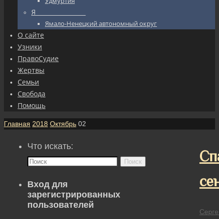
Удмуртия
Я_________________
Ямало-Ненецкий автономный округ
О сайте
Узники
ПравоСудие
Жертвы
Семьи
Свобода
Помощь
Главная
2018
Октябрь
02
Что искать:
Сп
Поиск
се
Вход для
зарегистрированных
пользователей
Серге