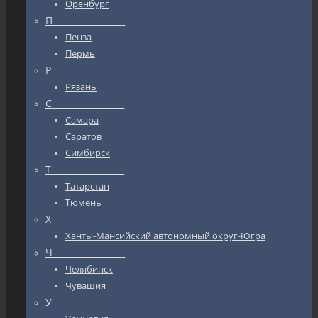
Оренбург
П_________________
Пенза
Пермь
Р_________________
Рязань
С_________________
Самара
Саратов
Симбирск
Т_________________
Татарстан
Тюмень
Х_________________
Ханты-Мансийский автономный округ-Югра
Ч_________________
Челябинск
Чувашия
У_________________