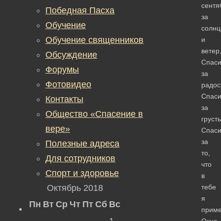
сентя
Победная Пасха
за
Обучение
солнц
Обучение священников
и
ветер
Обсуждение
Спаси
Форумы
за
Фотовидео
радос
Спас
Контакты
за
Общество «Спасение в
грусть
вере»
Спас
за
Полезные адреса
то,
Для сотрудников
что
Спорт и здоровье
в
Октябрь 2018
тебе
я
Пн
Вт
Ср
Чт
Пт
Сб
Вс
приме
1
Окно