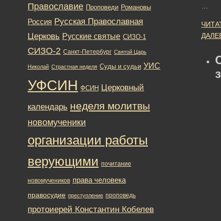
Православие
…
Романовы
Проповеди
Русская Православная
Россия
ЧИТА
Церковь
ДАЛЕ
Русские святые
СИЗО-1
СИЗО-2
Санкт-Петербург
Святой Царь
УИС
Суды и судьи
Николай
Страстная неделя
УФСИН
Церковный
ФСИН
неделя молитвы
календарь
новомученики
организации работы
верующими
почитание
права человека
новомучеников
правосудие
проповедь
преступление
протоиерей Константин Кобелев