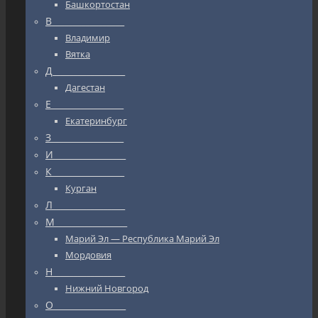
Башкортостан
В_________________
Владимир
Вятка
Д_________________
Дагестан
Е_________________
Екатеринбург
З_________________
И_________________
К_________________
Курган
Л_________________
М_________________
Марий Эл — Республика Марий Эл
Мордовия
Н_________________
Нижний Новгород
О_________________