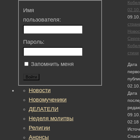
Кобел
02.10
Имя
09.10
пользователя:
стран
Новос
Серге
Пароль:
Кобел
стихи
Запомнить меня
Дата
перво
Войти
публи
02.10
Новости
Дата
Новомученики
после
редак
ДЕЛАТЕЛИ
09.10
Неделя молитвы
02:18
Религии
Источ
Спас
Анонсы