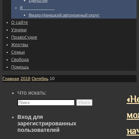
Удмуртия
Я_________________
Ямало-Ненецкий автономный округ
О сайте
Узники
ПравоСудие
Жертвы
Семьи
Свобода
Помощь
Главная
2018
Октябрь
10
Что искать:
«Н
Поиск
мо
Вход для
зарегистрированных
на
пользователей