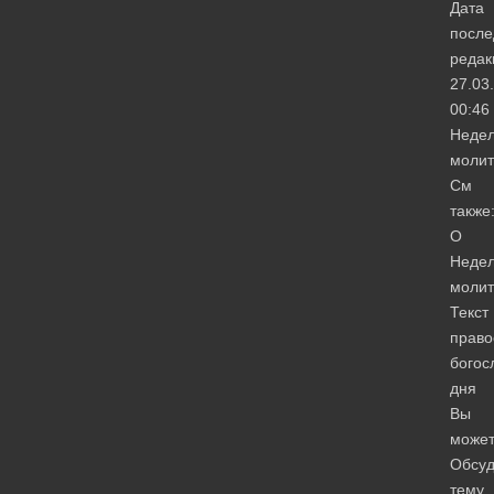
Дата
после
редак
27.03
00:46
Неде
моли
См
также
О
Неде
моли
Текст
право
богос
дня
Вы
може
Обсуд
тему