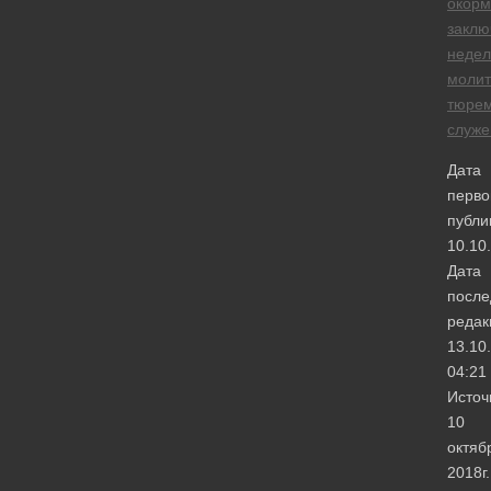
окорм
заклю
недел
моли
тюре
служе
Дата
перво
публи
10.10
Дата
после
редак
13.10
04:21
Источ
10
октяб
2018г.