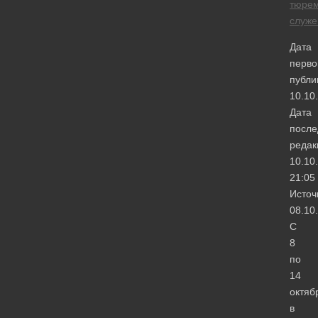
тюре
служе
Дата
перво
публи
10.10
Дата
после
редак
10.10
21:05
Источ
08.10
С
8
по
14
октяб
в