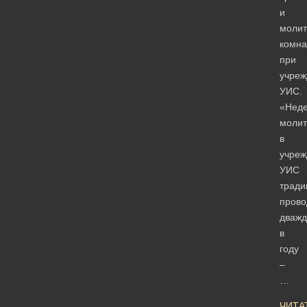
и
молит
комна
при
учреж
УИС.
«Нед
моли
в
учреж
УИС
тради
прово
дваж
в
году
–
…
ЧИТА