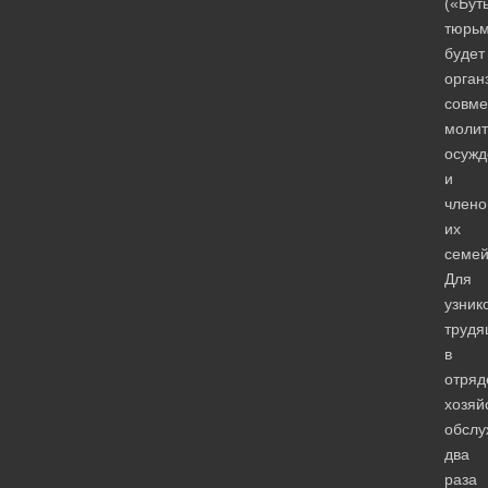
(«Бут
тюрьм
будет
орган
совме
молит
осужд
и
члено
их
семей
Для
узник
трудя
в
отряд
хозяй
обслу
два
раза