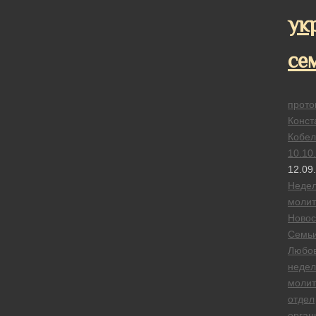
ук
се
прото
Конст
Кобел
10.10
12.09
Неде
моли
Новос
Семь
Любо
недел
моли
отдел
орган