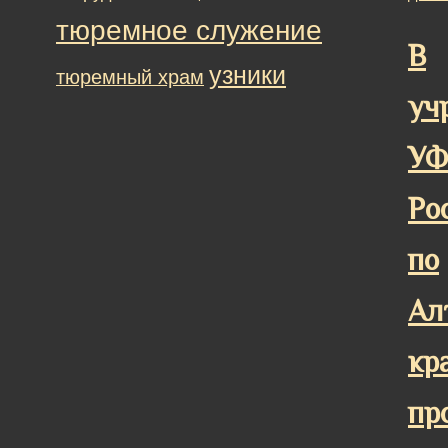
тюремное служение
В
узники
тюремный храм
уч
У
Ро
по
Ал
кр
пр