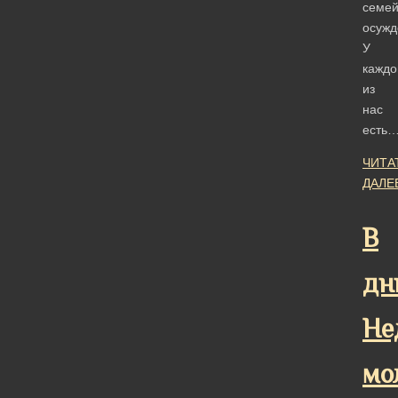
семе
осужд
У
каждо
из
нас
есть
ЧИТА
ДАЛЕ
В
дн
Не
мо