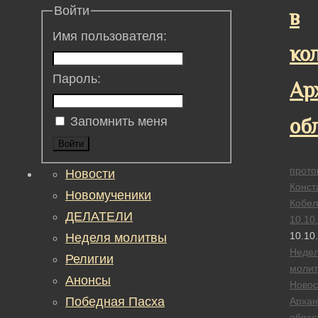
Войти
в
Имя пользователя:
ко
Пароль:
Ар
об
Запомнить меня
Войти
прото
Новости
Конст
Новомученики
Кобел
ДЕЛАТЕЛИ
10.10
10.10
Неделя молитвы
Неде
Религии
моли
Анонсы
Новос
Победная Пасха
Архан
облас