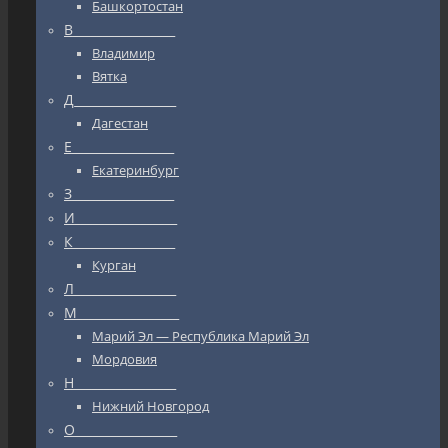
Башкортостан
В_________________
Владимир
Вятка
Д_________________
Дагестан
Е_________________
Екатеринбург
З_________________
И_________________
К_________________
Курган
Л_________________
М_________________
Марий Эл — Республика Марий Эл
Мордовия
Н_________________
Нижний Новгород
О_________________