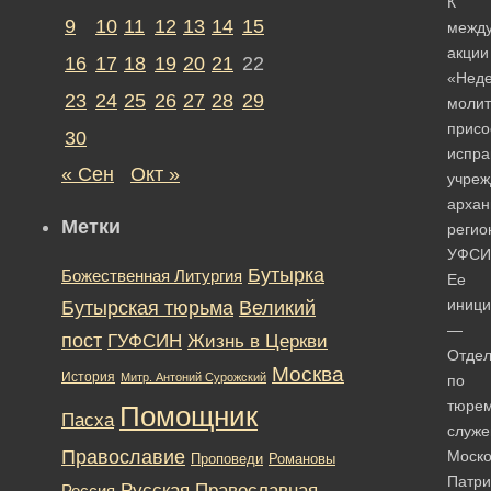
К
9
10
11
12
13
14
15
межд
акции
16
17
18
19
20
21
22
«Нед
23
24
25
26
27
28
29
моли
присо
30
испра
« Сен
Окт »
учреж
архан
Метки
регио
УФСИ
Бутырка
Божественная Литургия
Ее
иници
Бутырская тюрьма
Великий
—
пост
ГУФСИН
Жизнь в Церкви
Отде
Москва
История
Митр. Антоний Сурожский
по
тюре
Помощник
Пасха
служ
Православие
Моско
Романовы
Проповеди
Патри
Русская Православная
Россия