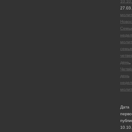
10.10
27.03
моли
Новос
Семь
недел
моли
семья
четве
день
,
Четвё
день
недел
моли
Дата
перво
публи
10.10