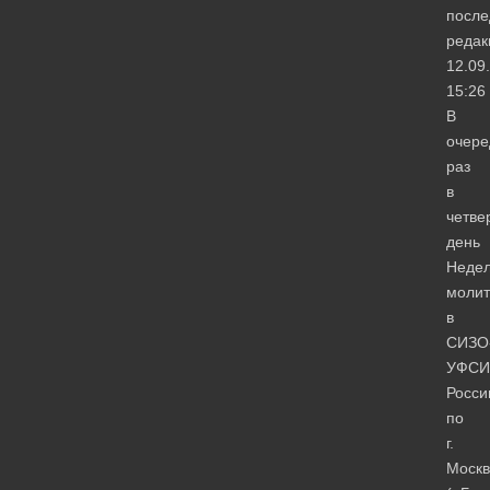
после
редак
12.09
15:26
В
очере
раз
в
четве
день
Неде
моли
в
СИЗО
УФСИ
Росси
по
г.
Москв