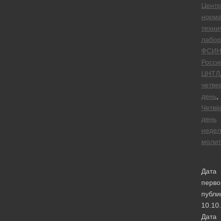
Центр
норма
техни
лабор
ФСИ
Росси
ЦНТЛ
четве
день
,
Четвё
день
недел
моли
Дата
перво
публи
10.10
Дата