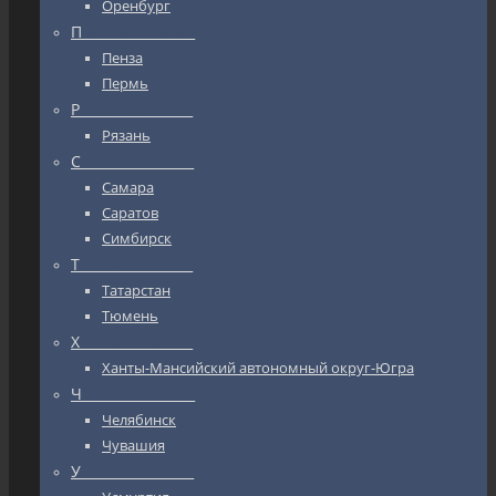
Оренбург
П_________________
Пенза
Пермь
Р_________________
Рязань
С_________________
Самара
Саратов
Симбирск
Т_________________
Татарстан
Тюмень
Х_________________
Ханты-Мансийский автономный округ-Югра
Ч_________________
Челябинск
Чувашия
У_________________