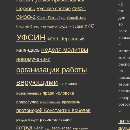
«В
Церковь
Русские святые
СИЗО-1
эти
СИЗО-2
дни
Санкт-Петербург
Святой Царь
во
УИС
Суды и судьи
Николай
Страстная неделя
всех
УФСИН
храма
Церковный
ФСИН
и
неделя молитвы
календарь
моле
комна
новомученики
расп
организации работы
на
режи
верующими
почитание
терри
свяще
права человека
новомучеников
сове
правосудие
проповедь
преступление
богос
протоиерей Константин Кобелев
и…
ресоциализация
реадаптация
ЧИТА
сотрудники
творчество
ДАЛЕ
суд
терроризм