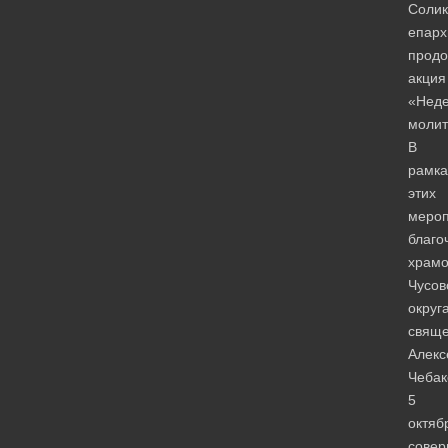
Солик
епарх
продо
акция
«Нед
молит
В
рамка
этих
мероп
благо
храмо
Чусов
округ
свяще
Алекс
Чебак
5
октяб
сове