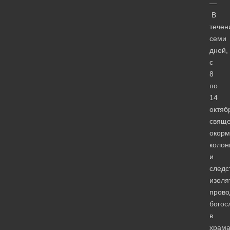
—
В
течен
семи
дней,
с
8
по
14
октяб
свяще
окор
колон
и
следс
изоля
прово
богос
в
храма