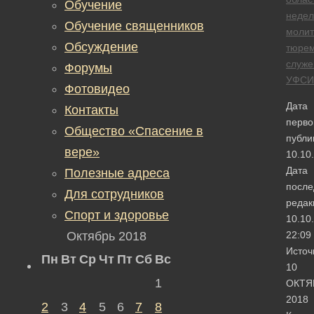
Обучение
недел
Обучение священников
моли
Обсуждение
тюре
служе
Форумы
УФСИ
Фотовидео
Дата
Контакты
перво
Общество «Спасение в
публи
вере»
10.10
Дата
Полезные адреса
после
Для сотрудников
редак
Спорт и здоровье
10.10
Октябрь 2018
22:09
Источ
Пн
Вт
Ср
Чт
Пт
Сб
Вс
10
1
ОКТЯ
2018
2
3
4
5
6
7
8