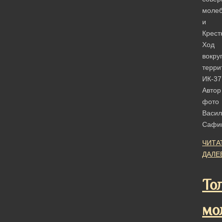
моле
и
Крест
Ход
вокру
терри
ИК-37
Автор
фото
Васил
Сафи
ЧИТА
ДАЛЕ
То
мо