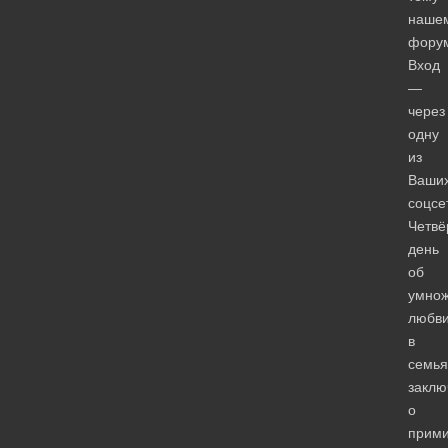
наше
фору
Вход
—
через
одну
из
Ваши
соцсе
Четвё
день
об
умно
любв
в
семья
заклю
о
прим