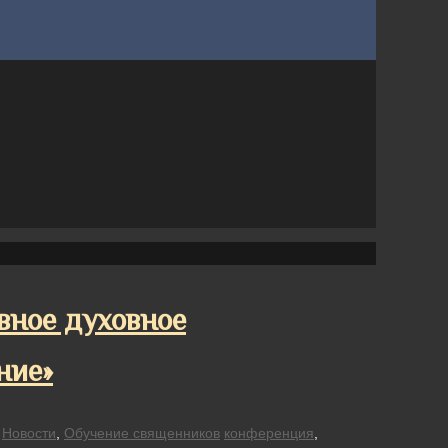
вное духовное
ние»
,
Новости
,
Обучение священников
конференция
,