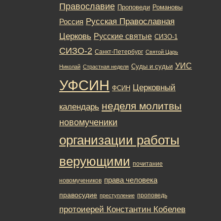
Православие
Романовы
Проповеди
Русская Православная
Россия
Церковь
Русские святые
СИЗО-1
СИЗО-2
Санкт-Петербург
Святой Царь
УИС
Суды и судьи
Николай
Страстная неделя
УФСИН
Церковный
ФСИН
неделя молитвы
календарь
новомученики
организации работы
верующими
почитание
права человека
новомучеников
правосудие
проповедь
преступление
протоиерей Константин Кобелев