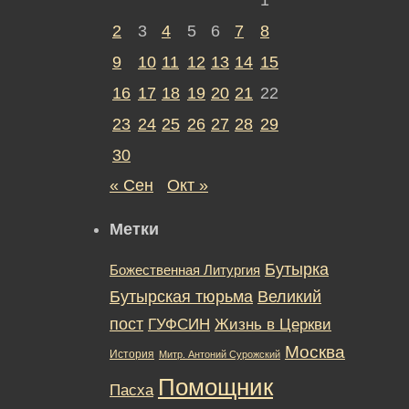
2
3
4
5
6
7
8
9
10
11
12
13
14
15
16
17
18
19
20
21
22
23
24
25
26
27
28
29
30
« Сен
Окт »
Метки
Бутырка
Божественная Литургия
Бутырская тюрьма
Великий
пост
ГУФСИН
Жизнь в Церкви
Москва
История
Митр. Антоний Сурожский
Помощник
Пасха