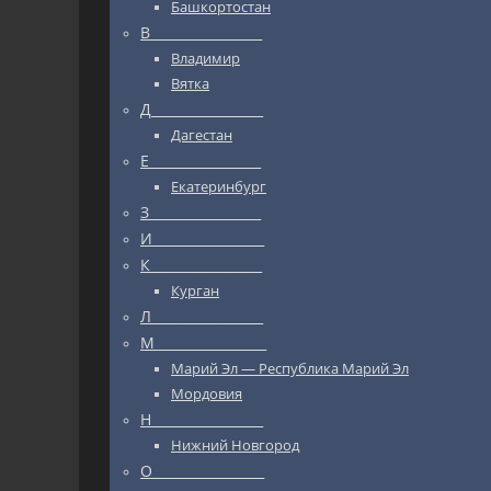
Башкортостан
В_________________
Владимир
Вятка
Д_________________
Дагестан
Е_________________
Екатеринбург
З_________________
И_________________
К_________________
Курган
Л_________________
М_________________
Марий Эл — Республика Марий Эл
Мордовия
Н_________________
Нижний Новгород
О_________________