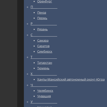
Оренбург
П_________________
Пенза
Пермь
Р_________________
Рязань
С_________________
Самара
Саратов
Симбирск
Т_________________
Татарстан
Тюмень
Х_________________
Ханты-Мансийский автономный округ-Югра
Ч_________________
Челябинск
Чувашия
У_________________