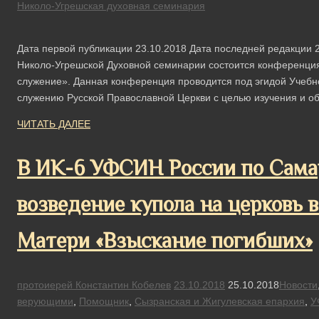
Николо-Угрешская духовная семинария
Дата первой публикации 23.10.2018 Дата последней редакции 2
Николо-Угрешской Духовной семинарии состоится конференци
служение». Данная конференция проводится под эгидой Учебн
служению Русской Православной Церкви с целью изучения и 
ЧИТАТЬ ДАЛЕЕ
В ИК-6 УФСИН России по Самар
возведение купола на церковь 
Матери «Взыскание погибших»
протоиерей Константин Кобелев
23.10.2018
25.10.2018
Новости
верующими
,
Помощник
,
Сызранская и Жигулевская епархия
,
У