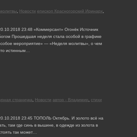
молитвы
,
Новости
епископ Красногорский Иринарх
,
20.10.2018 23:48 «Коммерсант» Огонёк Источник
 Богом Прошедшая неделя стала особой в графике
особое мероприятие» — «Неделя молитвы», о чем
что истинным…
урная страничка
,
Новости
автор - Владимир
,
стихи
20.10.2018 23:45 ТОПОЛЬ Октябрь. И золото всё на
ть, там где синь в вышине, в одежде из золота в
 стоять так может…