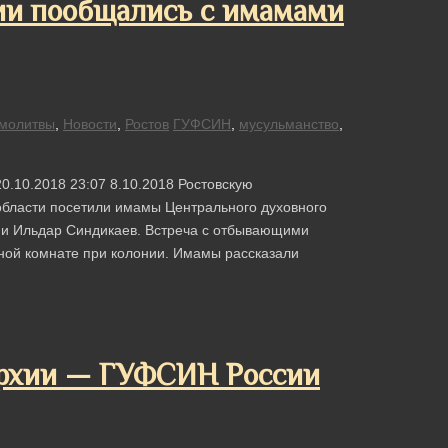
ии пообщались с имамами
молитвы
,
Новости
,
Ростов
ГУФСИН
,
мусульманство
,
0.10.2018 23:07 8.10.2018 Ростовскую
бласти посетили имамы Центрального духовного
 и Ильдар Синдикаев. Встреча с отбывающими
ной комнате при колонии. Имамы рассказали
архии — ГУФСИН России