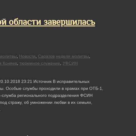
й области завершилась
молитвы
,
Новости
,
Саратов
неделя молитвы
,
м Коняев
,
тюремное служение
,
УФСИН
20.10.2018 23:21 Источник В исправительных
ы. Особые службы проходили в храмах при ОТБ-1,
есс-служба регионального подразделения ФСИН
од стражу, об умножении любви в их семьях,
…