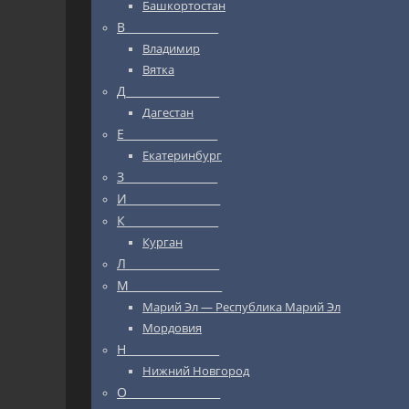
Башкортостан
В_________________
Владимир
Вятка
Д_________________
Дагестан
Е_________________
Екатеринбург
З_________________
И_________________
К_________________
Курган
Л_________________
М_________________
Марий Эл — Республика Марий Эл
Мордовия
Н_________________
Нижний Новгород
О_________________