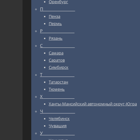
Оренбург
П_________________
Пенза
Пермь
Р_________________
Рязань
С_________________
Самара
Саратов
Симбирск
Т_________________
Татарстан
Тюмень
Х_________________
Ханты-Мансийский автономный округ-Югра
Ч_________________
Челябинск
Чувашия
У_________________