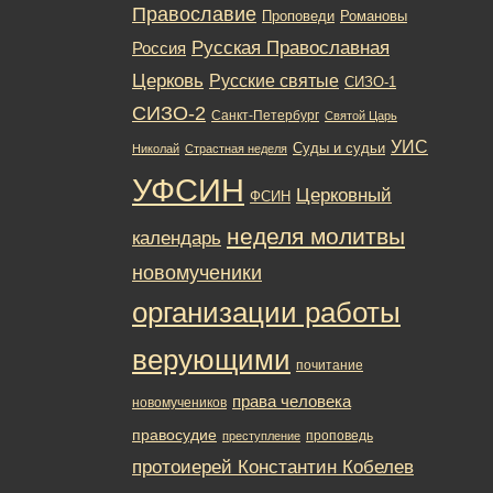
Православие
Романовы
Проповеди
Русская Православная
Россия
Церковь
Русские святые
СИЗО-1
СИЗО-2
Санкт-Петербург
Святой Царь
УИС
Суды и судьи
Николай
Страстная неделя
УФСИН
Церковный
ФСИН
неделя молитвы
календарь
новомученики
организации работы
верующими
почитание
права человека
новомучеников
правосудие
проповедь
преступление
протоиерей Константин Кобелев