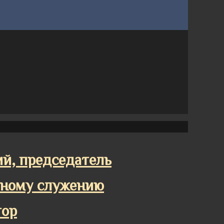
ий, председатель
мному служению
тор