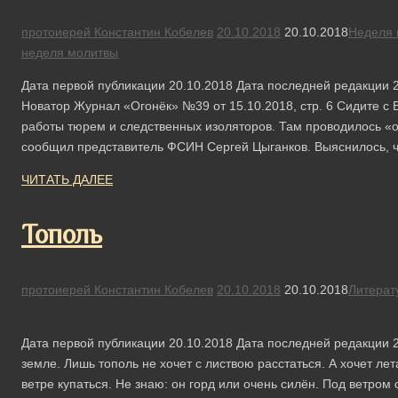
протоиерей Константин Кобелев
20.10.2018
20.10.2018
Неделя 
неделя молитвы
Дата первой публикации 20.10.2018 Дата последней редакции 
Новатор Журнал «Огонёк» №39 от 15.10.2018, стр. 6 Сидите с
работы тюрем и следственных изоляторов. Там проводилось «
сообщил представитель ФСИН Сергей Цыганков. Выяснилось, 
ЧИТАТЬ ДАЛЕЕ
Тополь
протоиерей Константин Кобелев
20.10.2018
20.10.2018
Литерат
Дата первой публикации 20.10.2018 Дата последней редакции 
земле. Лишь тополь не хочет с листвою расстаться. А хочет лета
ветре купаться. Не знаю: он горд или очень силён. Под ветром