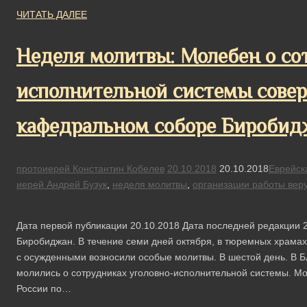
ЧИТАТЬ ДАЛЕЕ
Неделя молитвы: Молебен о со
исполнительной системы сове
кафедральном соборе Биробид
протоиерей Константин Кобелев
20.10.2018
20.10.2018
Еврейск
иерей Андрей Бузук
,
неделя молитвы
,
организации работы ве
Дата первой публикации 20.10.2018 Дата последней редакции 2
Биробиджан. В течение семи дней октября, в тюремных храмах
с осужденными возносили особые молитвы. В шестой день. В
молились о сотрудниках уголовно-исполнительной системы. 
России по…