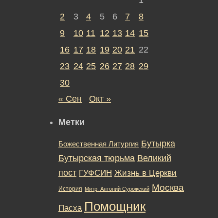
2
3
4
5
6
7
8
9
10
11
12
13
14
15
16
17
18
19
20
21
22
23
24
25
26
27
28
29
30
« Сен
Окт »
Метки
Бутырка
Божественная Литургия
Бутырская тюрьма
Великий
пост
ГУФСИН
Жизнь в Церкви
Москва
История
Митр. Антоний Сурожский
Помощник
Пасха