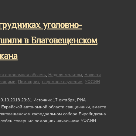
трудниках уголовно-
ршили в Благовещенском
жана
ая автономная область
,
Неделя молитвы
,
Новости
рующими
,
Помощник
,
тюремное служение
,
УФСИН
0.10.2018 23:31 Источник 17 октября, РИА
 Еврейской автономной области священники, вместе
 Благовещенском кафедральном соборе Биробиджана
Молебен совершил помощник начальника УФСИН