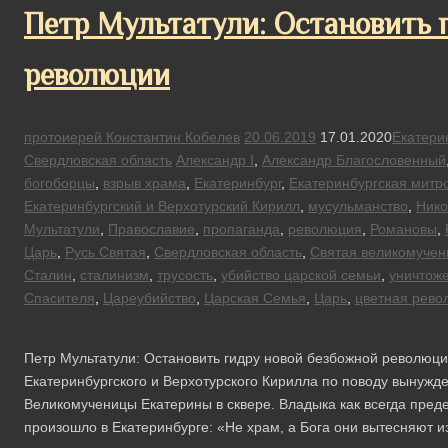
Петр Мультатули: Остановить 
революции
протоиерей Константин Кобелев
20.06.2019
17.01.2020
Екатери
Свердловская область
Александр I
,
Александр Благословенный
богоборцы
,
взрыв храма
,
Екатеринбург
,
Екатеринбургская митр
Екатеринбургский и Верхотурский Кирилл
,
мусульманство
,
Нико
Мультатули
,
Православие
,
пропаганда
,
революция
,
Романовы
,
Царь
,
Русь Святая
,
Свердловская область
,
Святая великомучен
Сталин
,
сталинизм
,
трусость
,
убийство царской семьи
,
уничтож
Спасителя
,
Цареубийство
,
Царская Семья
,
Царь
,
цветная рево
Петр Мультатули: Остановить гидру новой безбожной револю
Екатеринбургского и Верхотурского Кирилла по поводу вынужде
Великомученицы Екатерины в сквере. Владыка как всегда преде
произошло в Екатеринбурге: «Не храм, а Бога они вытесняют и