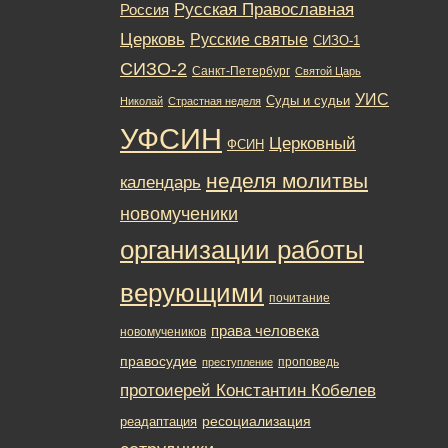
Русская Православная
Россия
Церковь
Русские святые
СИЗО-1
СИЗО-2
Санкт-Петербург
Святой Царь
УИС
Суды и судьи
Николай
Страстная неделя
УФСИН
Церковный
ФСИН
неделя молитвы
календарь
новомученики
организации работы
верующими
почитание
права человека
новомучеников
правосудие
проповедь
преступление
протоиерей Константин Кобелев
ресоциализация
реадаптация