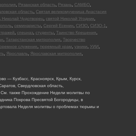
рополия
,
Рязанская область
,
Рязань
,
САМБО
,
ловская область
,
Святая великомученица Анастасия
ь Николай Чудотворец
,
святой Николай Угодник
,
тополь
,
семинаристы
,
Сергей Есенин
,
СИЗО
,
СИЗО-1
,
стражей
,
спецназ
,
студенты
,
Таинство Крещения
,
ан
,
Татарстанская митрополия
,
Творчество
юремное служение
,
тюремный храм
,
узники
,
УИИ
,
ть
,
Ярославль
,
Ярославская митрополия
,
ово — Кузбасс, Красноярск, Крым, Курск,
Саратов, Свердловская область,
ь См. также Прохождение Недели молитвы по
здника Покрова Пресвятой Богородицы, в
артовала Неделя молитвы о проблемах тюрьмы и