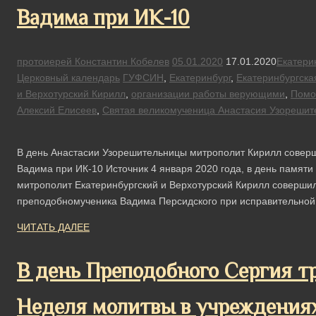
Вадима при ИК-10
протоиерей Константин Кобелев
05.01.2020
17.01.2020
Екатери
Церковный календарь
ГУФСИН
,
Екатеринбург
,
Екатеринбургска
и Верхотурский Кирилл
,
организации работы верующими
,
Помо
Алексий Елисеев
,
Святая великомученица Анастасия Узорешит
В день Анастасии Узорешительницы митрополит Кирилл совер
Вадима при ИК-10 Источник 4 января 2020 года, в день памя
митрополит Екатеринбургский и Верхотурский Кирилл соверши
преподобномученика Вадима Персидского при исправительно
ЧИТАТЬ ДАЛЕЕ
В день Преподобного Сергия т
Неделя молитвы в учреждения