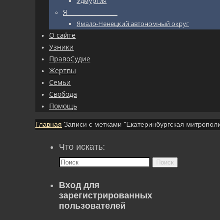
Удмуртия
Я_________________
Ямало-Ненецкий автономный округ
О сайте
Узники
ПравоСудие
Жертвы
Семьи
Свобода
Помощь
Главная
Записи с метками "Екатеринбургская митропол
Что искать:
Поиск
Вход для
зарегистрированных
пользователей