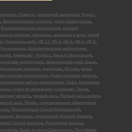
молитвы
,
Новости
,
Церковный календарь
"Курск"
,
а
,
Воспитательная колония
,
город Севастополь
,
,
Екатеринбургская митрополия
,
епископ
ельная колония
,
женщины
,
женщины в зоне
,
иерей
й (Архангельский)
,
ИК-17
,
ИК-4
,
ИК-5
,
ИК-6
,
ИК-8
,
,
Калининград
,
Калининградская митрополия
,
релия
,
Кемерово - Кузбасс
,
Кирилл Марковский
,
сноярская митрополия
,
Красноярский край
,
Крым
,
 Адыгейская епархия
,
молодежь
,
Москва
,
мощи
жегородская митрополия
,
Нижегородская область
,
организации работы верующими
,
Орёл
,
Орловская
нщины
,
отдел по тюремному служению
,
Пенза
,
зенская область
,
первый день
,
Первый день недели
мский край
,
Пермь
,
подозреваемые обвиняемые
ский
,
Преподобный Сергий Радонежский
,
ксандр Зинченко
,
протоиерей Антоний Шварев
,
иерей Сергий Крючков
,
Республика Адыгея
,
еспублика Крым и город Севастополь
,
Республика