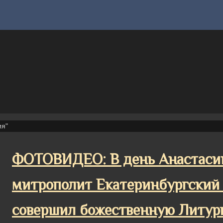
ия"
ФОТОВИДЕО: В день Анастаси
митрополит Екатеринбургский
совершил божественную Литург