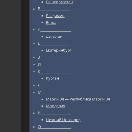
Башкортостан
В_________________
Владимир
Вятка
Д_________________
Дагестан
Е_________________
Екатеринбург
З_________________
И_________________
К_________________
Курган
Л_________________
М_________________
Марий Эл — Республика Марий Эл
Мордовия
Н_________________
Нижний Новгород
О_________________