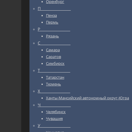
Оренбург
П_________________
Пенза
Пермь
Р_________________
Рязань
С_________________
Самара
Саратов
Симбирск
Т_________________
Татарстан
Тюмень
Х_________________
Ханты-Мансийский автономный округ-Югра
Ч_________________
Челябинск
Чувашия
У_________________