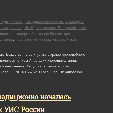
нбург
,
Новости
,
Свердловская область
,
Фотовидео
,
я митрополия
,
ИК-10
,
Митрополит Екатеринбургский
щник
,
протоиерей Александр Есенин
,
протоиерей
ельница
,
тюремное служение
,
тюремный храм
шил Божественную литургию в храме преподобного
ти великомученицы Анастасии Узорешительницы
л божественную Литургию в храме во имя
й колонии № 10 ГУФСИН России по Свердловской…
радиционно началась
х УИС России