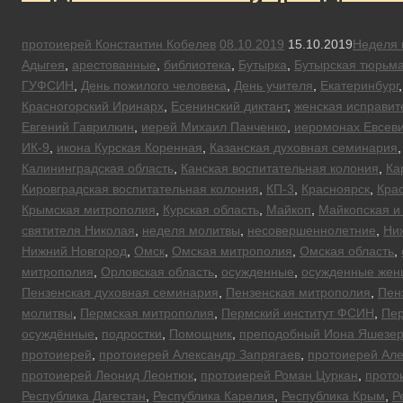
протоиерей Константин Кобелев
08.10.2019
15.10.2019
Неделя 
Адыгея
,
арестованные
,
библиотека
,
Бутырка
,
Бутырская тюрьм
ГУФСИН
,
День пожилого человека
,
День учителя
,
Екатеринбург
Красногорский Иринарх
,
Есенинский диктант
,
женская исправит
Евгений Гаврилкин
,
иерей Михаил Панченко
,
иеромонах Евсеви
ИК-9
,
икона Курская Коренная
,
Казанская духовная семинария
Калининградская область
,
Канская воспитательная колония
,
Ка
Кировградская воспитательная колония
,
КП-3
,
Красноярск
,
Кра
Крымская митрополия
,
Курская область
,
Майкоп
,
Майкопская и
святителя Николая
,
неделя молитвы
,
несовершеннолетние
,
Ни
Нижний Новгород
,
Омск
,
Омская митрополия
,
Омская область
,
митрополия
,
Орловская область
,
осужденные
,
осужденные же
Пензенская духовная семинария
,
Пензенская митрополия
,
Пен
молитвы
,
Пермская митрополия
,
Пермский институт ФСИН
,
Пер
осуждённые
,
подростки
,
Помощник
,
преподобный Иона Яшезер
протоиерей
,
протоиерей Александр Запрягаев
,
протоиерей Але
протоиерей Леонид Леонтюк
,
протоиерей Роман Цуркан
,
прото
Республика Дагестан
,
Республика Карелия
,
Республика Крым
,
Р