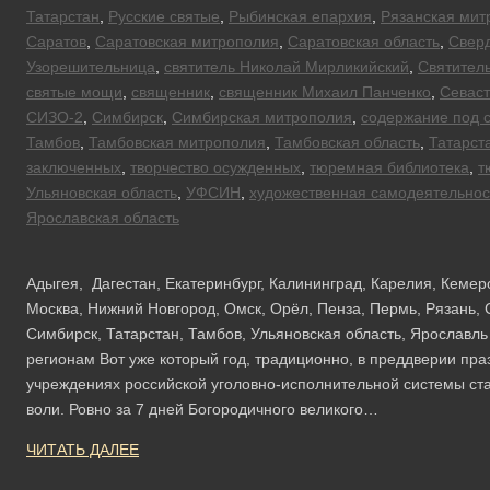
Татарстан
,
Русские святые
,
Рыбинская епархия
,
Рязанская мит
Саратов
,
Саратовская митрополия
,
Саратовская область
,
Сверд
Узорешительница
,
святитель Николай Мирликийский
,
Святител
святые мощи
,
священник
,
священник Михаил Панченко
,
Севас
СИЗО-2
,
Симбирск
,
Симбирская митрополия
,
содержание под 
Тамбов
,
Тамбовская митрополия
,
Тамбовская область
,
Татарст
заключенных
,
творчество осужденных
,
тюремная библиотека
,
т
Ульяновская область
,
УФСИН
,
художественная самодеятельнос
Ярославская область
Адыгея, Дагестан, Екатеринбург, Калининград, Карелия, Кемер
Москва, Нижний Новгород, Омск, Орёл, Пенза, Пермь, Рязань, 
Симбирск, Татарстан, Тамбов, Ульяновская область, Ярославл
регионам Вот уже который год, традиционно, в преддверии пра
учреждениях российской уголовно-исполнительной системы ст
воли. Ровно за 7 дней Богородичного великого…
ЧИТАТЬ ДАЛЕЕ