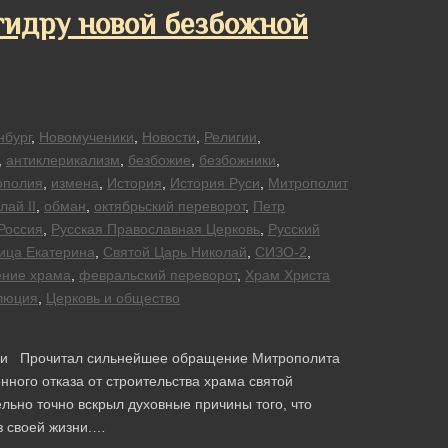
гидру новой безбожной
нбург
,
Новомученики
,
Новости
,
Религии
,
,
антиклерикализм
,
безбожие
,
безбожники
,
ополия
,
измена
,
История
,
История Руси
,
Митрополит
лай II
,
обман
,
октябрьский переворот
,
Петр
Россия
,
Русская Православная Церковь
,
Русский
ица Екатерина
,
Святой Царь Николай
,
СИЗО-2
,
ение храма
,
февральский переворот
,
Храм Христа
люция
,
Церковь и общество
ции Прочитал сильнейшее обращение Митрополита
нного отказа от строительства храма святой
льно точно вскрыл духовные причины того, что
з своей жизни.…