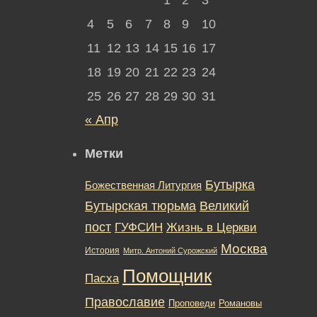
4
5
6
7
8
9
10
11
12
13
14
15
16
17
18
19
20
21
22
23
24
25
26
27
28
29
30
31
« Апр
Метки
Бутырка
Божественная Литургия
Бутырская тюрьма
Великий
пост
ГУФСИН
Жизнь в Церкви
Москва
История
Митр. Антоний Сурожский
Помощник
Пасха
Православие
Романовы
Проповеди