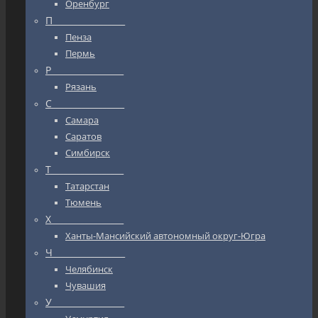
Оренбург
П_________________
Пенза
Пермь
Р_________________
Рязань
С_________________
Самара
Саратов
Симбирск
Т_________________
Татарстан
Тюмень
Х_________________
Ханты-Мансийский автономный округ-Югра
Ч_________________
Челябинск
Чувашия
У_________________