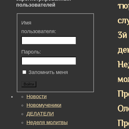
тю
пользователей
сл
Имя
пользователя:
3й
де
Пароль:
Не
Запомнить меня
мо
Войти
Пр
Новости
Новомученики
Ол
ДЕЛАТЕЛИ
Пр
Неделя молитвы