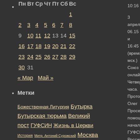
Пн
Вт
Ср
Чт
Пт
Сб
Вс
10:16
1
3
2
3
4
5
6
7
8
апрел
06.15
9
10
11
12
13
14
15
и
16
17
18
19
20
21
22
16:45
(врем
23
24
25
26
27
28
29
мск.)
30
31
Союз
онлай
« Мар
Май »
Четве
часа.
Метки
Прото
Олег
Бутырка
Божественная Литургия
Просе
Бутырская тюрьма
Великий
помо
пост
ГУФСИН
Жизнь в Церкви
начал
ГУФС
Москва
История
Митр. Антоний Сурожский
Росси