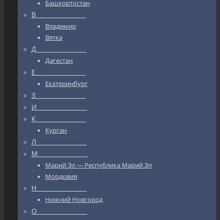
Башкортостан
В_________________
Владимир
Вятка
Д_________________
Дагестан
Е_________________
Екатеринбург
З_________________
И_________________
К_________________
Курган
Л_________________
М_________________
Марий Эл — Республика Марий Эл
Мордовия
Н_________________
Нижний Новгород
О_________________