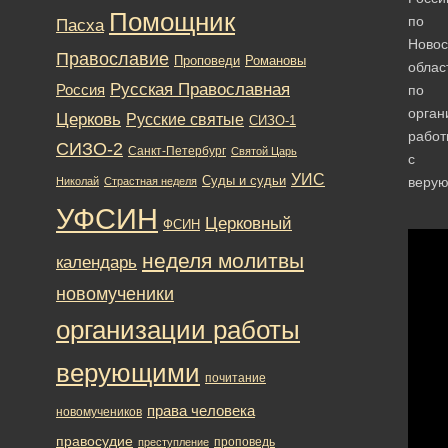
Помощник
по
Пасха
Новос
Православие
Романовы
Проповеди
облас
Русская Православная
Россия
по
орган
Церковь
Русские святые
СИЗО-1
работ
СИЗО-2
Санкт-Петербург
Святой Царь
с
УИС
Суды и судьи
веру
Николай
Страстная неделя
УФСИН
Церковный
ФСИН
неделя молитвы
календарь
новомученики
организации работы
верующими
почитание
права человека
новомучеников
правосудие
проповедь
преступление