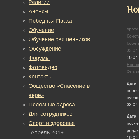
Религии
Но
Анонсы
Победная Пасха
прото
Обучение
Конст
Обучение священников
Кобел
Обсуждение
03.04
Форумы
10.04
Новос
Фотовидео
Фотов
Контакты
Дата
Общество «Спасение в
перво
вере»
публи
Полезные адреса
03.04
Для сотрудников
Дата
Спорт и здоровье
после
редак
Апрель 2019
10.04