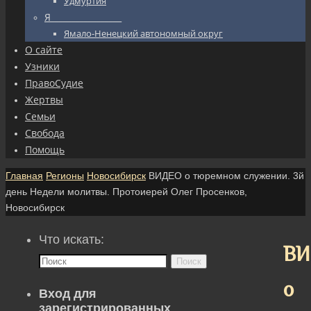
Удмуртия
Я_________________
Ямало-Ненецкий автономный округ
О сайте
Узники
ПравоСудие
Жертвы
Семьи
Свобода
Помощь
Главная
Регионы
Новосибирск
ВИДЕО о тюремном служении. 3й
день Недели молитвы. Протоиерей Олег Просенков,
Новосибирск
Что искать:
ВИ
Поиск
о
Вход для
зарегистрированных