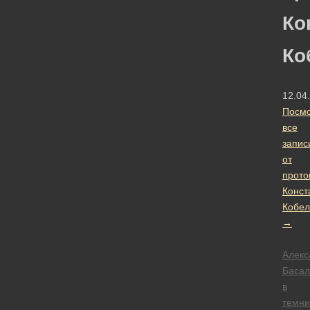
Ко
Ко
12.04
Посмо
все
запис
от
прото
Конст
Кобел
→
Алекс
Басал
в
темни