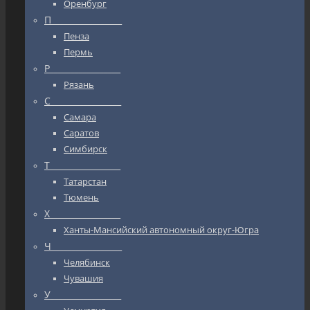
Оренбург
П_________________
Пенза
Пермь
Р_________________
Рязань
С_________________
Самара
Саратов
Симбирск
Т_________________
Татарстан
Тюмень
Х_________________
Ханты-Мансийский автономный округ-Югра
Ч_________________
Челябинск
Чувашия
У_________________