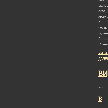
мало
освя
храм
в
честь
мучен
Лонги
Сотн
ЧИТА
ДАЛЕ
ВИ
…
в