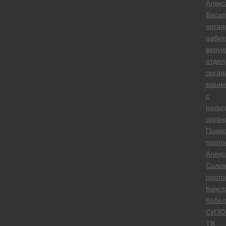
Алекс
Басал
орган
работ
веру
отдел
орган
взаим
с
религ
орган
Право
прото
Алекс
Солов
прото
Конст
Кобел
СИЗО
ТВ