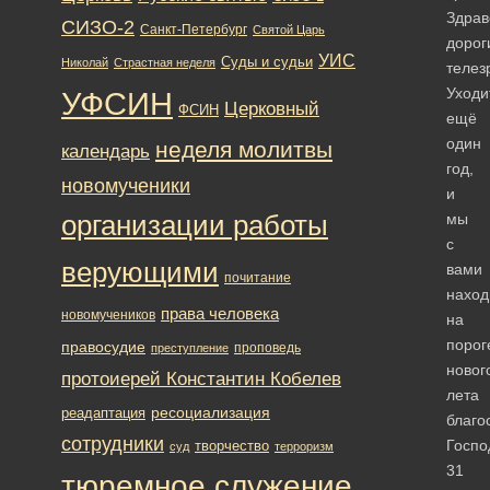
Здрав
СИЗО-2
Санкт-Петербург
Святой Царь
дорог
УИС
Суды и судьи
Николай
Страстная неделя
телез
Уходи
УФСИН
Церковный
ФСИН
ещё
один
неделя молитвы
календарь
год,
новомученики
и
организации работы
мы
с
верующими
вами
почитание
наход
права человека
новомучеников
на
порог
правосудие
проповедь
преступление
новог
протоиерей Константин Кобелев
лета
ресоциализация
реадаптация
благо
сотрудники
Госпо
творчество
суд
терроризм
31
тюремное служение