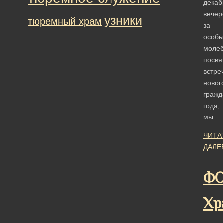
декаб
вечер
узники
тюремный храм
за
особ
молеб
посв
встре
новог
гражд
года,
мы…
ЧИТА
ДАЛЕ
ФО
Хр