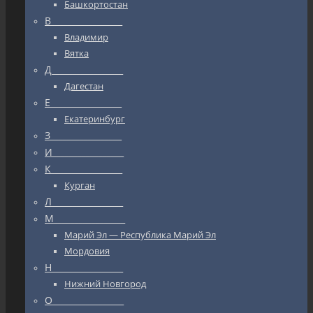
Башкортостан
В_________________
Владимир
Вятка
Д_________________
Дагестан
Е_________________
Екатеринбург
З_________________
И_________________
К_________________
Курган
Л_________________
М_________________
Марий Эл — Республика Марий Эл
Мордовия
Н_________________
Нижний Новгород
О_________________