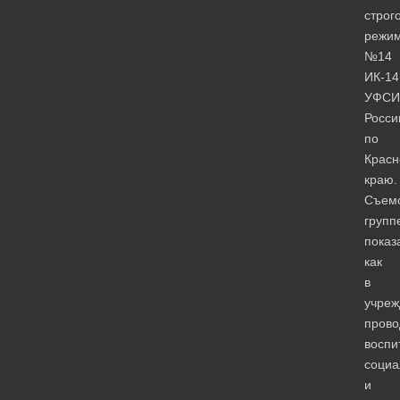
строг
режи
№14
ИК-14
УФСИ
Росси
по
Красн
краю.
Съем
групп
показ
как
в
учреж
прово
воспи
социа
и