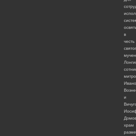
сотру
испол
систе
освят
в
честь
свято
мучен
Лонги
сотни
митро
Ивано
Возне
и
Вичуг
Иоси
Домо
храм
разме