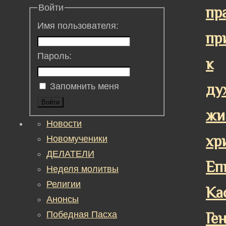
Войти
пр
Имя пользователя:
пр
Пароль:
к
ду
Запомнить меня
Войти
жи
Новости
хр
Новомученики
ДЕЛАТЕЛИ
Еп
Неделя молитвы
Религии
Ка
Анонсы
Победная Пасха
Ге