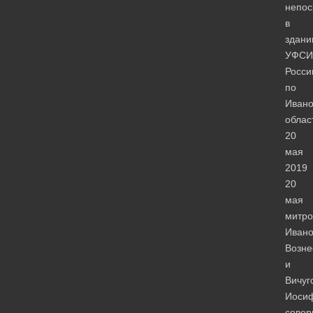
непос
в
здани
УФСИ
Росси
по
Ивано
облас
20
мая
2019
20
мая
митро
Ивано
Возне
и
Вичуг
Иоси
сове