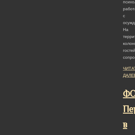
психо
работ
с
осужд
На
терри
колон
госте
сопр
ЧИТА
ДАЛЕ
ФО
Пе
в