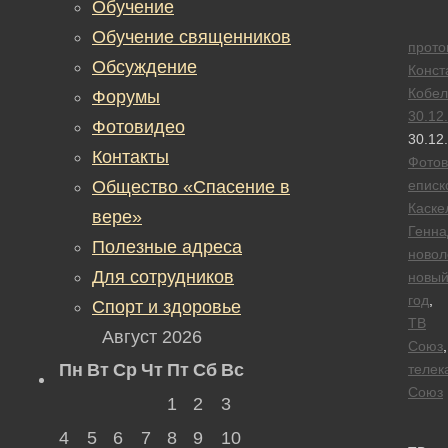
Обучение
Обучение священников
прото
Обсуждение
Конст
Кобел
Форумы
30.12
Фотовидео
30.12
Контакты
Фотов
Общество «Спасение в
еписк
Каске
вере»
Генна
Полезные адреса
новол
Для сотрудников
новы
год
,
Спорт и здоровье
ТВ
Август 2026
Союз
,
Пн
Вт
Ср
Чт
Пт
Сб
Вс
телек
Союз
1
2
3
4
5
6
7
8
9
10