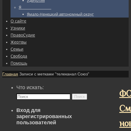
Удмуртия
Я_________________
Ямало-Ненецкий автономный округ
О сайте
Узники
ПравоСудие
Жертвы
Семьи
Свобода
Помощь
Главная
Записи с метками "телеканал Союз"
Что искать:
ФО
Поиск
См
Вход для
зарегистрированных
но
пользователей