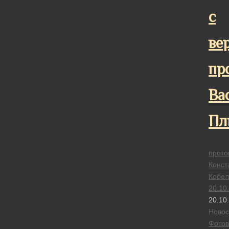
с
ве
пр
Ва
Пл
прото
Конст
Кобел
20.10
20.10
Новос
Фотов