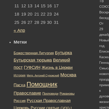
ТВ
11
12
13
14
15
16
17
СОЮЗ
Воскр
18
19
20
21
22
23
24
бесед
25
26
27
28
29
30
31
От
29
« Апр
декаб
Новы
Метки
год.
Еписк
Бутырка
Божественная Литургия
Каске
Бутырская тюрьма
Великий
Генна
пост
ГУФСИН
Жизнь в Церкви
Смыс
новог
Москва
История
Митр. Антоний Сурожский
празд
Помощник
Пасха
приме
к
Православие
Романовы
Проповеди
духов
Русская Православная
Россия
жизни
Церковь
христ
Русские святые
СИЗО-1