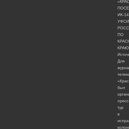
«КРА
ПОСЕ
ИК-14
УФСИ
РОСС
ПО
КРАС
КРАЮ
Источ
Для
журна
телек
«Крас
был
орган
пресс
тур
в
испра
коло