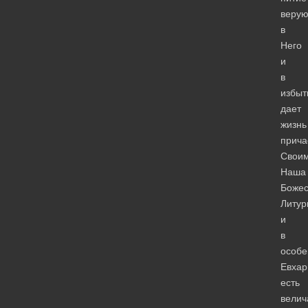
веру
в
Него
и
в
избыт
дает
жизнь
прича
Свои
Наша
Божес
Литур
и
в
особе
Евхар
есть
вели