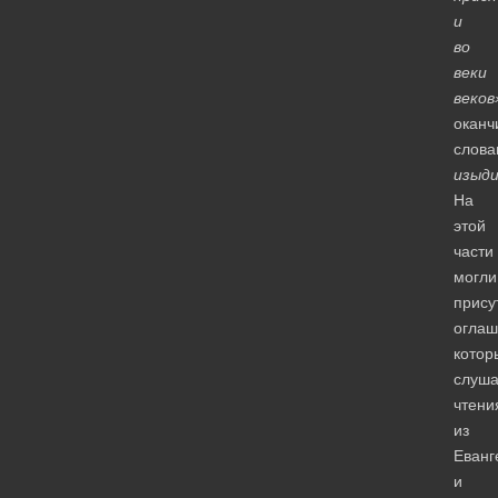
и
во
веки
веков
оканч
слова
изыд
На
этой
части
могли
прису
оглаш
котор
слуш
чтени
из
Еванг
и