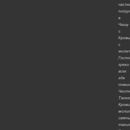
части
погру
в
Чашу
с
Кров
с
моли
Госпо
грехи
всех
зде
поми
Чест
Твое
Кров
моли
свят
твои