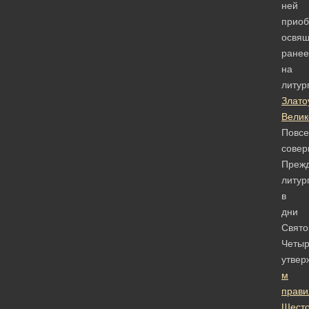
ней
прио
освя
ранее
на
литур
Злато
Велик
Повсе
сове
Преж
литур
в
дни
Свято
Четыр
утве
м
прав
Шесто