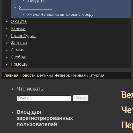
Удмуртия
Я_________________
Ямало-Ненецкий автономный округ
О сайте
Узники
ПравоСудие
Жертвы
Семьи
Свобода
Помощь
Главная
Новости
Великий Четверг. Первая Литургия
Что искать:
Ве
Поиск
Че
Вход для
зарегистрированных
Пе
пользователей