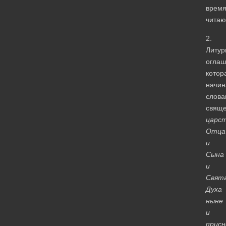
врем
чита
2.
Литур
оглаш
котор
начин
слова
свяще
царс
Отца
и
Сына
и
Свят
Духа
ныне
и
присн