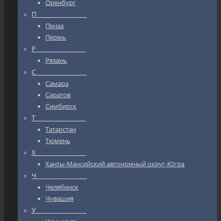
Оренбург
П_________________
Пенза
Пермь
Р_________________
Рязань
С_________________
Самара
Саратов
Симбирск
Т_________________
Татарстан
Тюмень
Х_________________
Ханты-Мансийский автономный округ-Югра
Ч_________________
Челябинск
Чувашия
У_________________