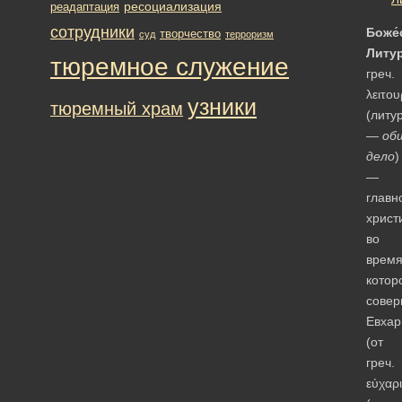
ресоциализация
реадаптация
сотрудники
Боже́
творчество
суд
терроризм
Литур
тюремное служение
греч.
λειτου
узники
тюремный храм
(литу
—
об
дело
)
—
главн
христ
во
врем
котор
совер
Евхар
(от
греч.
εὐχαρι