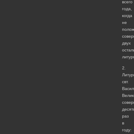
всего
года,
когда
не
поло
совер
двух
остал
литур
2.
Литур
свт.
Васил
Велик
совер
десят
раз
в
году: