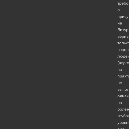
требо
о
прису
на
Литур
верны
тольк
воцер
люде
(
верн
на
практ
не
выпол
однак
на
более
глубо
уровн
оно