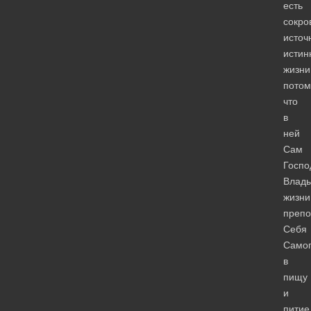
есть
сокро
источ
истин
жизни
потом
что
в
ней
Сам
Госпо
Влад
жизни
препо
Себя
Само
в
пищу
и
питие