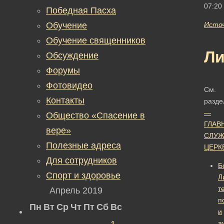
07:20
Победная Пасха
Обучение
Исто
Обучение священников
Ли
Обсуждение
Форумы
Фотовидео
См.
Контакты
разд
—
Общество «Спасение в
ГЛАВ
вере»
СЛУЖ
Полезные адреса
ЦЕРК
Для сотрудников
Б
Спорт и здоровье
Л
те
Апрель 2019
п
Пн
Вт
Ср
Чт
Пт
Сб
Вс
и
1
а