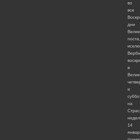
во
все
Воскр
дни
Велик
поста
исклю
Верб
воскр
в
Велик
четве
и
суббо
на
Страс
недел
14
январ
(памя