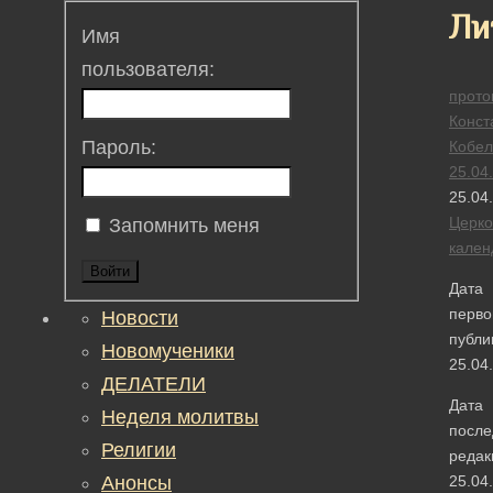
Ли
Имя
пользователя:
прото
Конст
Пароль:
Кобел
25.04
25.04
Церк
Запомнить меня
кален
Войти
Дата
перво
Новости
публи
Новомученики
25.04
ДЕЛАТЕЛИ
Дата
Неделя молитвы
после
Религии
редак
Анонсы
25.04