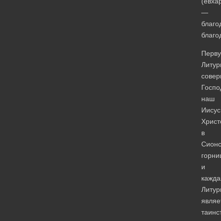
(евха
—
благо
благо
Перв
Литур
сове
Госпо
наш
Иисус
Христ
в
Сионс
горни
и
кажда
Литур
являе
таинс