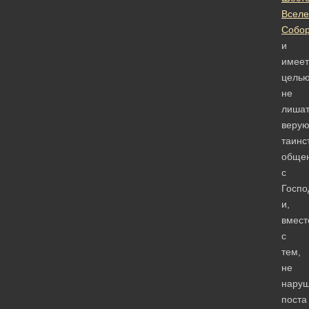
Вселе
Собо
и
имеет
цель
не
лишат
веру
таинс
обще
с
Госпо
и,
вмест
с
тем,
не
наруш
поста