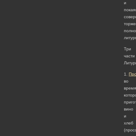
и
покая
сове
торже
полно
литур
Три
части
Литур
1.
Пр
во
врем
котор
приго
вино
и
хлеб
(прос