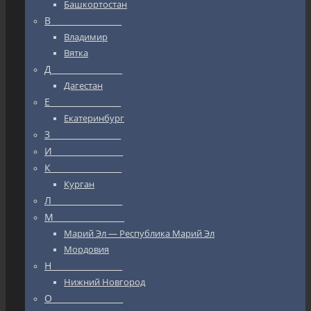
Башкортостан
В_________________
Владимир
Вятка
Д_________________
Дагестан
Е_________________
Екатеринбург
З_________________
И_________________
К_________________
Курган
Л_________________
М_________________
Марий Эл — Республика Марий Эл
Мордовия
Н_________________
Нижний Новгород
О_________________