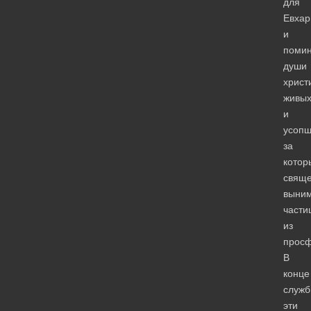
для
Евхар
и
поми
души
христ
живы
и
усопш
за
котор
свяще
выни
части
из
прос
В
конце
служ
эти