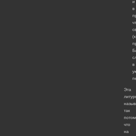
и
в
п
ч
с
(
п
Б
с
в
у
п
Эта
литур
назыв
так
потом
что
на