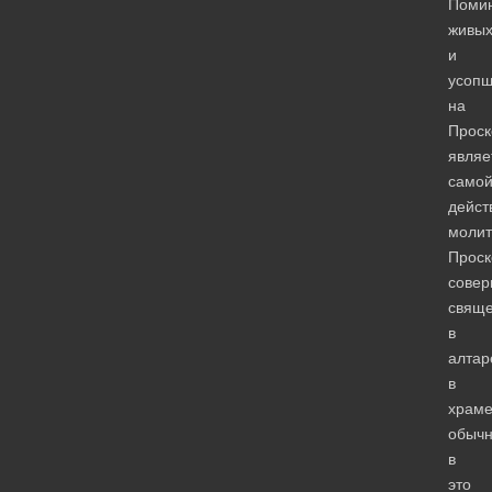
Поми
живы
и
усопш
на
Прос
являе
само
дейст
молит
Прос
совер
свящ
в
алтар
в
храм
обыч
в
это