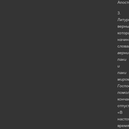
Апост
3.
Литур
верны
котор
начин
слова
верни
паки
и
паки
миро
Госпо
помо
конча
отпус
«В
наст
врем