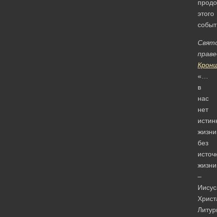
прод
этого
событ
Свят
прав
Крон
«…
в
нас
нет
истин
жизни
без
источ
жизни
–
Иисус
Христ
Литур