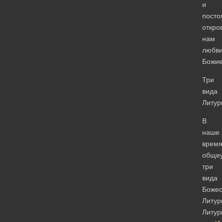
и
посто
откро
нам
любв
Божие
Три
вида
Литур
В
наше
врем
общеу
три
вида
Божес
Литур
Литур