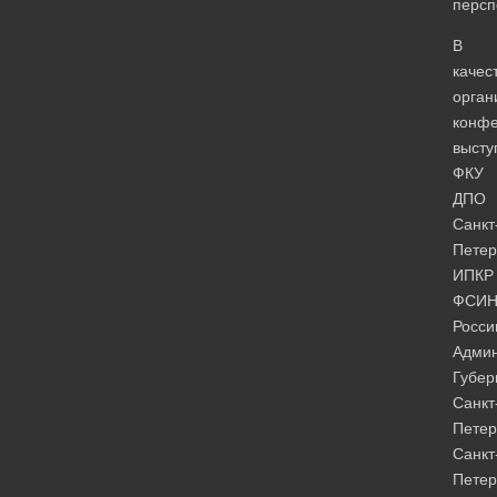
персп
В
качес
орган
конф
высту
ФКУ
ДПО
Санкт
Петер
ИПКР
ФСИ
Росси
Админ
Губер
Санкт
Петер
Санкт
Петер