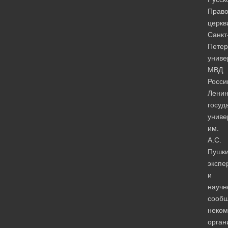
Право
церкв
Санкт
Петер
униве
МВД
Росси
Ленин
госуд
униве
им.
А.С.
Пушки
экспе
и
научн
сообщ
неком
орган