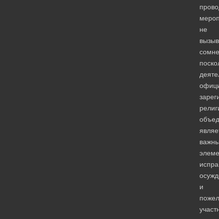
прово
мероп
не
вызыв
сомне
поско
деяте
офиц
зарег
религ
объе
являе
важн
элем
испра
осужд
и
поже
участ