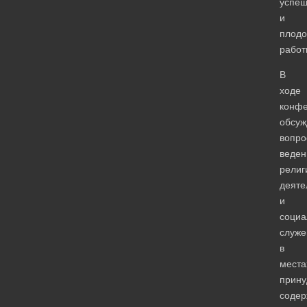
успе
и
плодо
работ
В
ходе
конф
обсуж
вопро
веден
религ
деяте
и
социа
служе
в
места
прину
содер