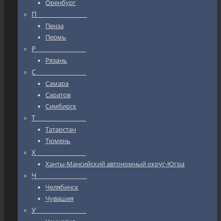
Оренбург
П_________________
Пенза
Пермь
Р_________________
Рязань
С_________________
Самара
Саратов
Симбирск
Т_________________
Татарстан
Тюмень
Х_________________
Ханты-Мансийский автономный округ-Югра
Ч_________________
Челябинск
Чувашия
У_________________