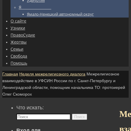
Удмуртия
Я_________________
Ямало-Ненецкий автономный округ
О сайте
Узники
ПравоСудие
Жертвы
Семьи
Свобода
Помощь
Главная
Неделя межрелигиозного диалога
Межрелигиозное
взаимодействие в УФСИН России по г. Санкт-Петербургу и
Ленинградской области, помощник начальника ТО: протоиерей
Олег Скоморох
Что искать:
Ме
Поиск
вз
Вход для