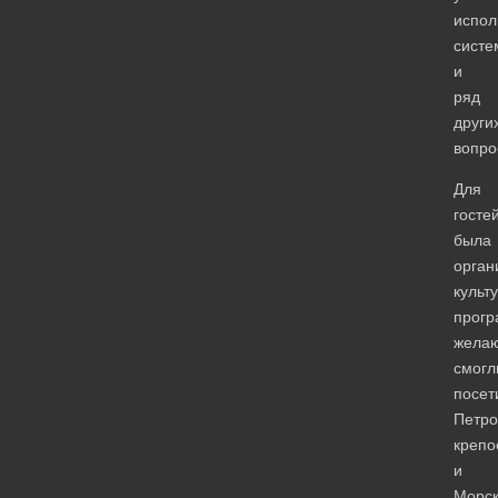
испол
систе
и
ряд
други
вопро
Для
госте
была
орган
культ
прогр
жела
смогл
посет
Петро
крепо
и
Морс