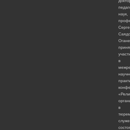
докто
педаг
наук,
проф
Серге
Саядо
Огане
приня
участ
в
межре
научн
практ
конф
«Рели
орган
в
тюре
служе
состо