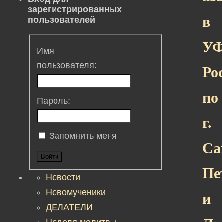
зарегистрированных
в
пользователей
У
Имя
пользователя:
Ро
по
Пароль:
г.
Запомнить меня
Са
Войти
Пе
Новости
Новомученики
и
ДЕЛАТЕЛИ
Неделя молитвы