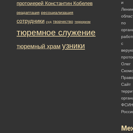
и
протоиерей Константин Кобелев
Ленин
ресоциализация
реадаптация
облас
сотрудники
творчество
суд
терроризм
по
орган
тюремное служение
работ
с
узники
тюремный храм
веру
прото
Олег
Ском
Право
Сайт
терри
орган
ФСИ
Росс
Ме