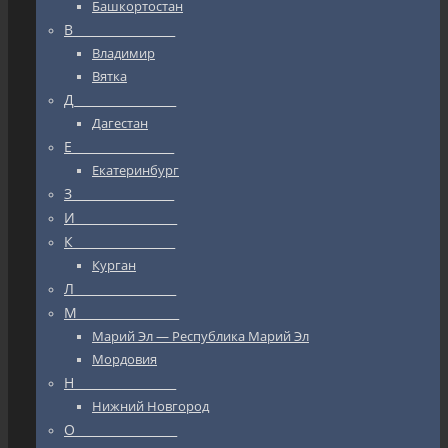
Башкортостан
В_________________
Владимир
Вятка
Д_________________
Дагестан
Е_________________
Екатеринбург
З_________________
И_________________
К_________________
Курган
Л_________________
М_________________
Марий Эл — Республика Марий Эл
Мордовия
Н_________________
Нижний Новгород
О_________________