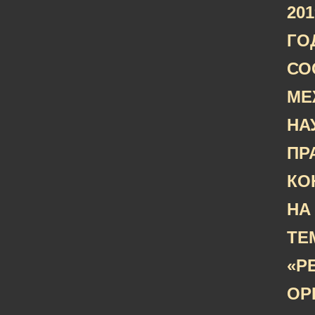
201
ГО
СО
МЕ
НА
ПР
КО
НА
ТЕ
«Р
ОР