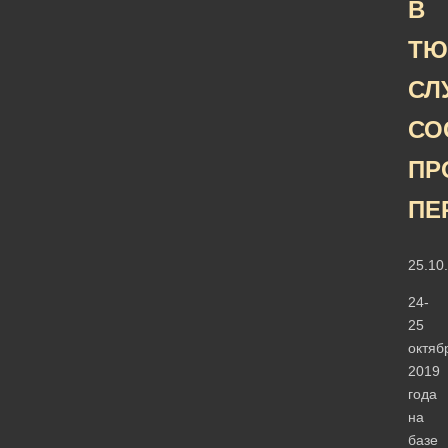
В
ТЮ
СЛ
СО
ПР
ПЕ
25.10
24-
25
октяб
2019
года
на
базе