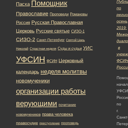
Помощник
Публи
Пасха
по
Православие
Романовы
Проповеди
регио
осень
Русская Православная
Россия
2019:
Церковь
Русские святые
СИЗО-1
Межр
СИЗО-2
Санкт-Петербург
Святой Царь
диало
в
УИС
Суды и судьи
Николай
Страстная неделя
учреж
УФСИН
Церковный
ФСИ
ФСИН
Росси
неделя молитвы
календарь
Помо
новомученики
начал
организации работы
УФСИ
Росси
верующими
по
почитание
г.
права человека
новомучеников
Санкт
правосудие
проповедь
преступление
Петер