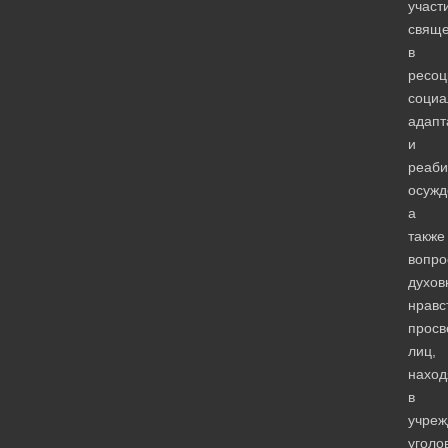
участ
свяще
в
ресоц
социа
адапт
и
реаби
осужд
а
также
вопро
духов
нравс
прос
лиц,
нахо
в
учреж
уголо