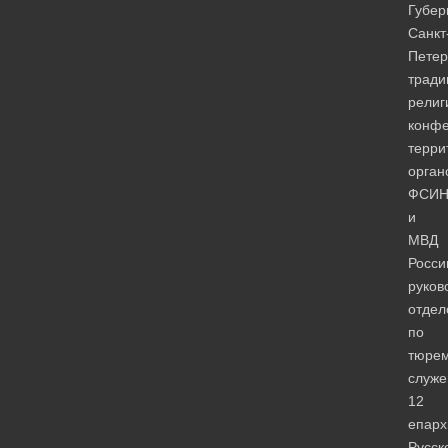
Губер
Санкт
Петер
тради
религ
конфе
терри
орган
ФСИ
и
МВД
Росси
руков
отдел
по
тюре
служ
12
епарх
Русск