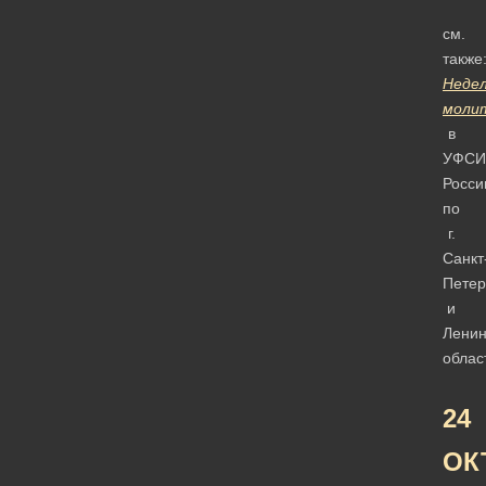
см.
также
Неде
моли
в
УФСИ
Росси
по
г.
Санкт
Петер
и
Ленин
облас
24
ОК