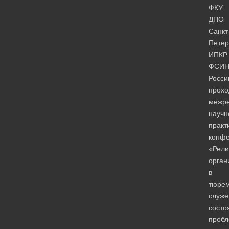
ФКУ
ДПО
Санкт
Петер
ИПКР
ФСИ
Росси
прохо
межре
научн
практ
конф
«Рели
орган
в
тюре
служе
состо
пробл