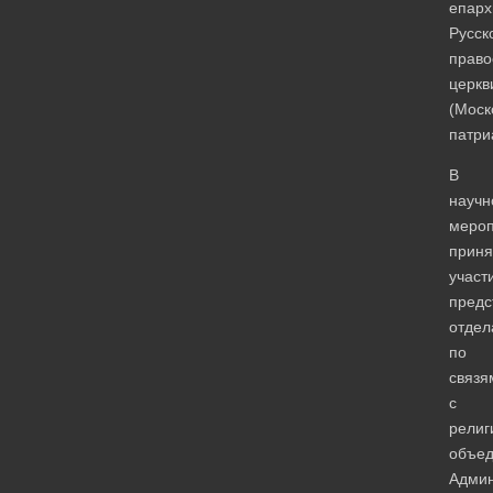
епарх
Русск
право
церкв
(Моск
патри
В
научн
мероп
приня
участ
предс
отдел
по
связя
с
религ
объе
Админ