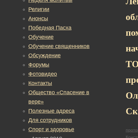
Ле
Религии
об
Анонсы
Победная Пасха
по
Обучение
Обучение священников
на
Обсуждение
ТО
Форумы
Фотовидео
пр
Контакты
Общество «Спасение в
Ол
вере»
Ск
Полезные адреса
Для сотрудников
Спорт и здоровье
прото
Конст