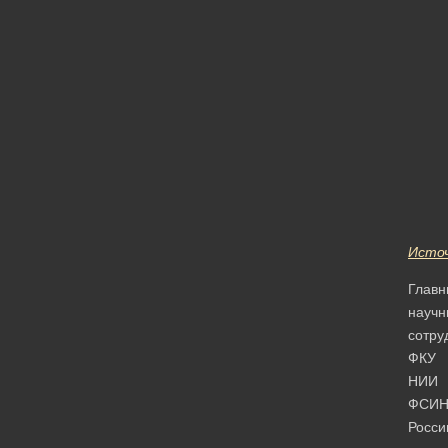
Исто
Главн
научн
сотру
ФКУ
НИИ
ФСИ
Росси