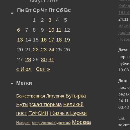
Август 2019
Кобел
Пн
Вт
Ср
Чт
Пт
Сб
Вс
19.08
24.11
1
2
3
4
5
межре
6
7
8
9
10
11
12
диало
13
14
15
16
17
18
19
Новос
20
21
22
23
24
25
26
Дата
перво
27
28
29
30
31
публи
« Июл
Сен »
19.08
Дата
Метки
после
редак
Бутырка
Божественная Литургия
24.11
Бутырская тюрьма
Великий
03:48
пост
ГУФСИН
Жизнь в Церкви
См.
Москва
История
Митр. Антоний Сурожский
также