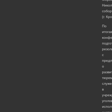
Никол
собор
(г. Кр
По
итога
конф
подго
резо
с
пред
о
разви
тюрем
служе
в
учреж
уголо
испол