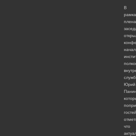
В
рамка
плена
засед
откры
конф
начал
инсти
полко
внутр
служ
Юрий
Панин
котор
попри
гостей
отмет
что
актуа