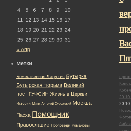
4
5
6
7
8
9
10
ве
11
12
13
14
15
16
17
пр
18
19
20
21
22
23
24
25
26
27
28
29
30
31
Ва
« Апр
Пл
Метки
Бутырка
Божественная Литургия
прото
Конст
Бутырская тюрьма
Великий
Кобел
пост
ГУФСИН
Жизнь в Церкви
20.10
Москва
20.10
История
Митр. Антоний Сурожский
Новос
Помощник
Пасха
Фотов
библи
Православие
Романовы
Проповеди
видео