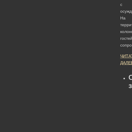
с
осужд
На
терри
колон
госте
сопр
ЧИТА
ДАЛЕ