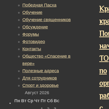
Победная Пасха
Кр
Обучение
кр
Обучение священников
Обсуждение
По
Форумы
Фотовидео
на
Контакты
Общество «Спасение в
ТО
вере»
по
Полезные адреса
Для сотрудников
ор
Спорт и здоровье
Август 2026
ра
Пн
Вт
Ср
Чт
Пт
Сб
Вс
с
1
2
3