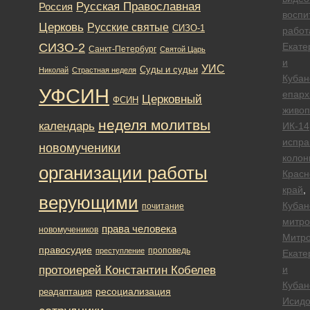
Русская Православная
Россия
воспи
Церковь
Русские святые
СИЗО-1
работ
СИЗО-2
Екате
Санкт-Петербург
Святой Царь
и
УИС
Суды и судьи
Николай
Страстная неделя
Кубан
УФСИН
епарх
Церковный
ФСИН
живоп
неделя молитвы
календарь
ИК-14
испра
новомученики
колон
организации работы
Красн
край
,
верующими
Кубан
почитание
митро
права человека
новомучеников
Митро
правосудие
проповедь
преступление
Екате
протоиерей Константин Кобелев
и
Кубан
ресоциализация
реадаптация
Исид