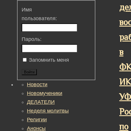
де
Имя
пользователя:
во
ра
Пароль:
в
Запомнить меня
Ф
Войти
ИК
Новости
Новомученики
У
ДЕЛАТЕЛИ
Ро
Неделя молитвы
Религии
по
Анонсы