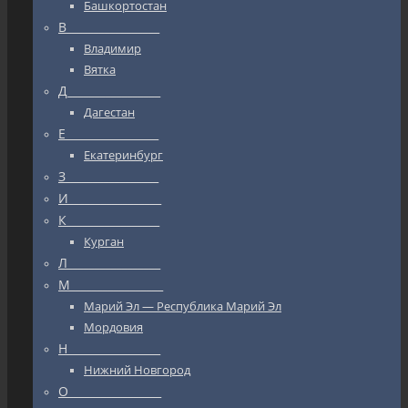
Башкортостан
В_________________
Владимир
Вятка
Д_________________
Дагестан
Е_________________
Екатеринбург
З_________________
И_________________
К_________________
Курган
Л_________________
М_________________
Марий Эл — Республика Марий Эл
Мордовия
Н_________________
Нижний Новгород
О_________________