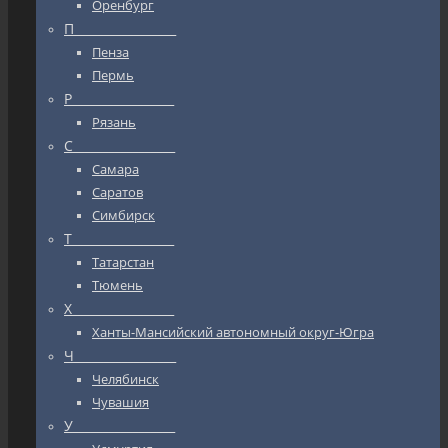
Оренбург
П_________________
Пенза
Пермь
Р_________________
Рязань
С_________________
Самара
Саратов
Симбирск
Т_________________
Татарстан
Тюмень
Х_________________
Ханты-Мансийский автономный округ-Югра
Ч_________________
Челябинск
Чувашия
У_________________