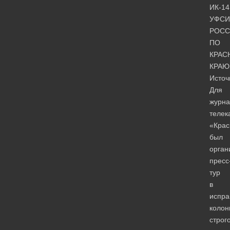
ИК-14
УФСИ
РОСС
ПО
КРАС
КРАЮ
Источ
Для
журна
телек
«Крас
был
орган
пресс
тур
в
испра
коло
строг