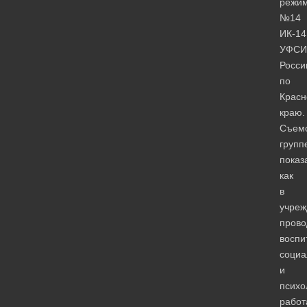
режи
№14
ИК-14
УФСИ
Росси
по
Красн
краю.
Съем
групп
показ
как
в
учреж
прово
воспи
социа
и
психо
работ