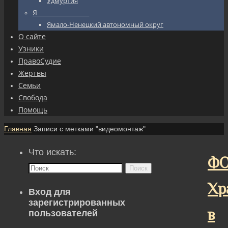
Удмуртия
Я_________________
Ямало-Ненецкий автономный округ
О сайте
Узники
ПравоСудие
Жертвы
Семьи
Свобода
Помощь
Главная
Записи с метками "видеомонтаж"
Что искать:
ФО
Поиск
Хр
Вход для
зарегистрированных
в
пользователей