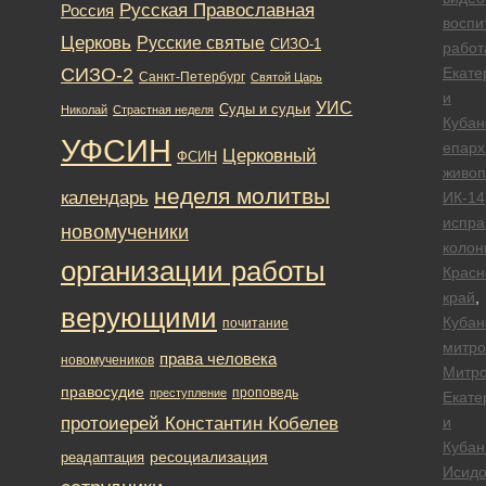
Русская Православная
Россия
воспи
Церковь
Русские святые
СИЗО-1
работ
СИЗО-2
Екате
Санкт-Петербург
Святой Царь
и
УИС
Суды и судьи
Николай
Страстная неделя
Кубан
УФСИН
епарх
Церковный
ФСИН
живоп
неделя молитвы
календарь
ИК-14
испра
новомученики
колон
организации работы
Красн
край
,
верующими
Кубан
почитание
митро
права человека
новомучеников
Митро
правосудие
проповедь
преступление
Екате
протоиерей Константин Кобелев
и
Кубан
ресоциализация
реадаптация
Исид