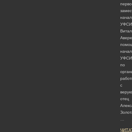
перво
замес
начал
УФСИ
Витал
Аверк
помо
начал
УФСИ
по
орган
работ
с
веру
отец
Алекс
Золот
…
ЧИТА