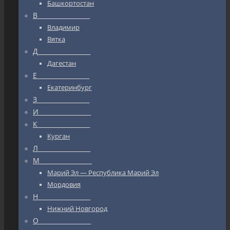
Башкортостан
В_________________
Владимир
Вятка
Д_________________
Дагестан
Е_________________
Екатеринбург
З_________________
И_________________
К_________________
Курган
Л_________________
М_________________
Марий Эл — Республика Марий Эл
Мордовия
Н_________________
Нижний Новгород
О_________________