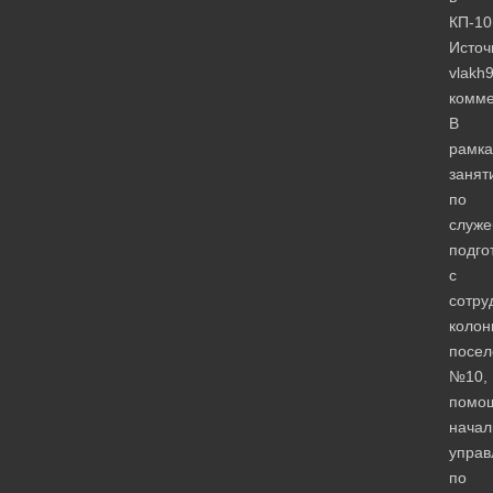
КП-10
Источ
vlakh
комме
В
рамка
занят
по
служе
подго
с
сотру
колон
посел
№10,
помо
начал
управ
по