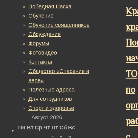
Победная Пасха
Кр
Обучение
кр
Обучение священников
Обсуждение
По
Форумы
Фотовидео
на
Контакты
Общество «Спасение в
ТО
вере»
по
Полезные адреса
Для сотрудников
ор
Спорт и здоровье
Август 2026
ра
Пн
Вт
Ср
Чт
Пт
Сб
Вс
с
1
2
3