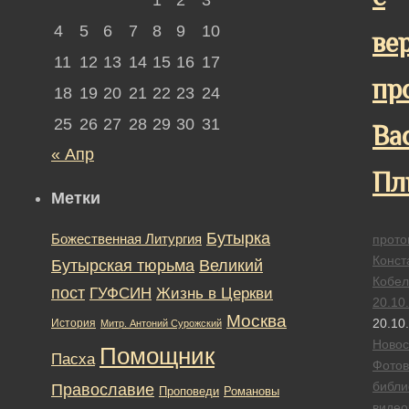
4
5
6
7
8
9
10
ве
11
12
13
14
15
16
17
пр
18
19
20
21
22
23
24
25
26
27
28
29
30
31
Ва
« Апр
Пл
Метки
Бутырка
Божественная Литургия
прото
Конст
Бутырская тюрьма
Великий
Кобел
пост
ГУФСИН
Жизнь в Церкви
20.10
Москва
20.10
История
Митр. Антоний Сурожский
Новос
Помощник
Пасха
Фотов
библи
Православие
Романовы
Проповеди
видео