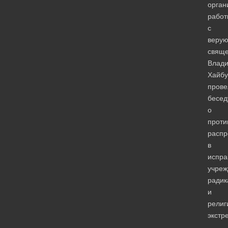
орган
работ
с
веру
свяще
Влад
Хайбу
прове
бесед
о
проти
распр
в
испра
учреж
радик
и
религ
экстр