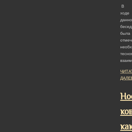
В
ходе
данно
бесед
была
отмеч
необх
тесно
взаи
ЧИТА
ДАЛЕ
Но
ков
ка