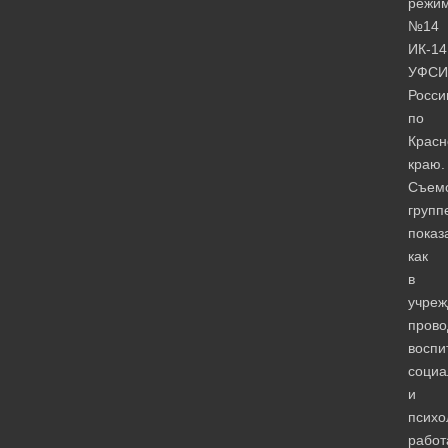
режи
№14
ИК-14
УФСИ
Росси
по
Красн
краю.
Съем
групп
показ
как
в
учреж
прово
воспи
социа
и
психо
работ