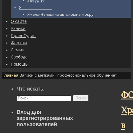
Удмуртия
Я_________________
Ямало-Ненецкий автономный округ
О сайте
Узники
ПравоСудие
Жертвы
Семьи
Свобода
Помощь
Главная
Записи с метками "профессиональное обучение"
Что искать:
ФО
Поиск
Хр
Вход для
зарегистрированных
в
пользователей