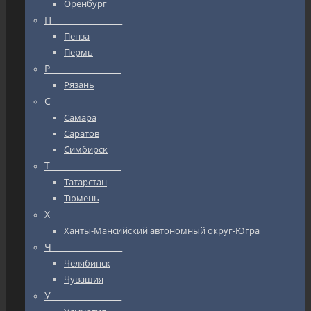
Оренбург
П_________________
Пенза
Пермь
Р_________________
Рязань
С_________________
Самара
Саратов
Симбирск
Т_________________
Татарстан
Тюмень
Х_________________
Ханты-Мансийский автономный округ-Югра
Ч_________________
Челябинск
Чувашия
У_________________