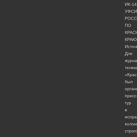
ИК-14
УФСИ
РОСС
ПО
КРАС
КРАЮ
Источ
Для
журна
телек
«Крас
был
орган
пресс
тур
в
испра
коло
строг