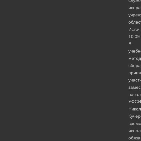
служб
испра
учреж
облас
Источ
10.09
В
учебн
метод
сбора
приня
участ
замес
начал
УФСИ
Никол
Кучер
врем
испо
обяза