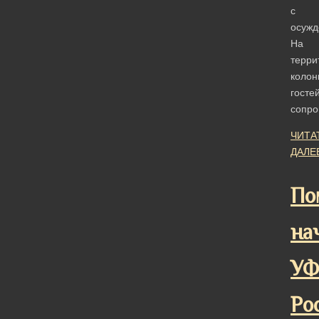
с
осужд
На
терри
колон
госте
сопр
ЧИТА
ДАЛЕ
По
на
У
Ро