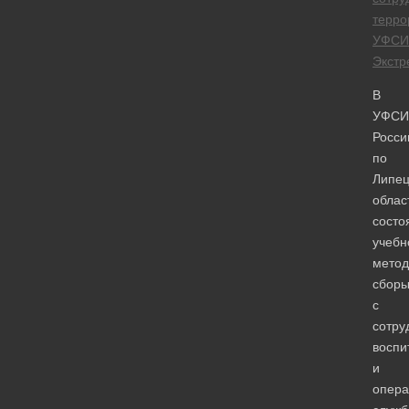
терро
УФСИ
Экстр
В
УФСИ
Росси
по
Липец
облас
состо
учебн
метод
сбор
с
сотру
воспи
и
опера