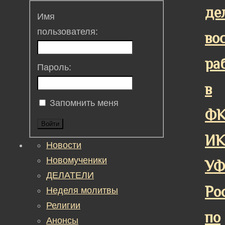
де
Имя
пользователя:
во
ра
Пароль:
в
Запомнить меня
Ф
Войти
ИК
Новости
Новомученики
У
ДЕЛАТЕЛИ
Ро
Неделя молитвы
Религии
по
Анонсы