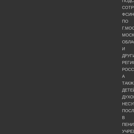
ПОДС
СОТР
ФСИ
ПО
Г.МО
МОСК
ОБЛА
И
ДРУГ
РЕГИ
РОСС
А
ТАКЖ
ДЕТЕ
ДУХО
НЕСУ
ПОСЛ
В
ПЕНИ
УЧРЕ