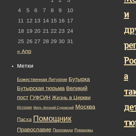
4
5
6
7
8
9
10
и
11
12
13
14
15
16
17
др
18
19
20
21
22
23
24
25
26
27
28
29
30
31
ре
« Апр
Ро
Метки
а
Бутырка
Божественная Литургия
Бутырская тюрьма
Великий
та
пост
ГУФСИН
Жизнь в Церкви
де
Москва
История
Митр. Антоний Сурожский
Помощник
Пасха
тю
Православие
Романовы
Проповеди