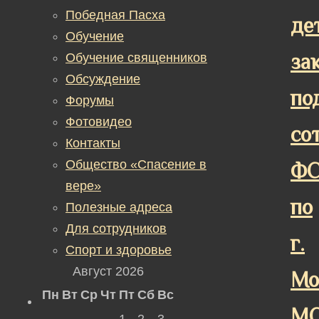
Победная Пасха
де
Обучение
за
Обучение священников
Обсуждение
по
Форумы
Фотовидео
со
Контакты
Общество «Спасение в
Ф
вере»
по
Полезные адреса
Для сотрудников
г.
Спорт и здоровье
Август 2026
Мо
Пн
Вт
Ср
Чт
Пт
Сб
Вс
М
1
2
3