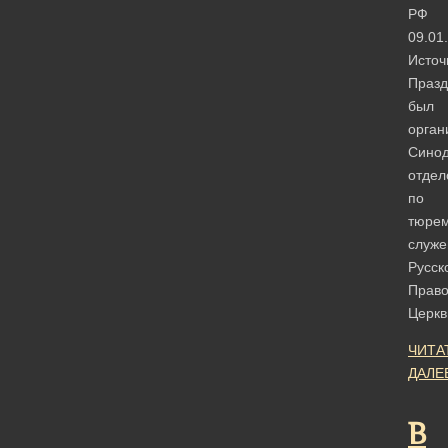
РФ
09.01
Источ
Празд
был
орган
Сино
отдел
по
тюре
служ
Русск
Право
Церк
ЧИТА
ДАЛЕ
В