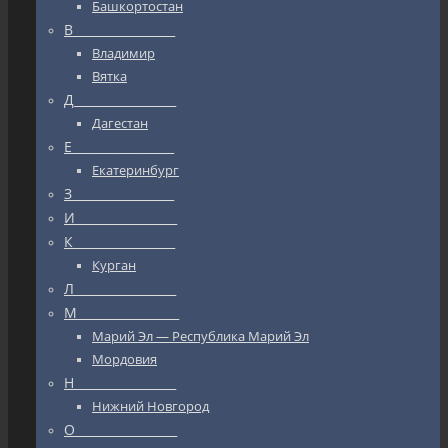
Башкортостан
В_________________
Владимир
Вятка
Д_________________
Дагестан
Е_________________
Екатеринбург
З_________________
И_________________
К_________________
Курган
Л_________________
М_________________
Марий Эл — Республика Марий Эл
Мордовия
Н_________________
Нижний Новгород
О_________________