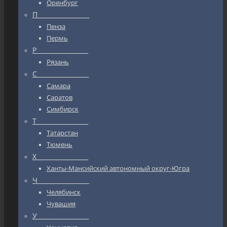
Оренбург
П_________________
Пенза
Пермь
Р_________________
Рязань
С_________________
Самара
Саратов
Симбирск
Т_________________
Татарстан
Тюмень
Х_________________
Ханты-Мансийский автономный округ-Югра
Ч_________________
Челябинск
Чувашия
У_________________