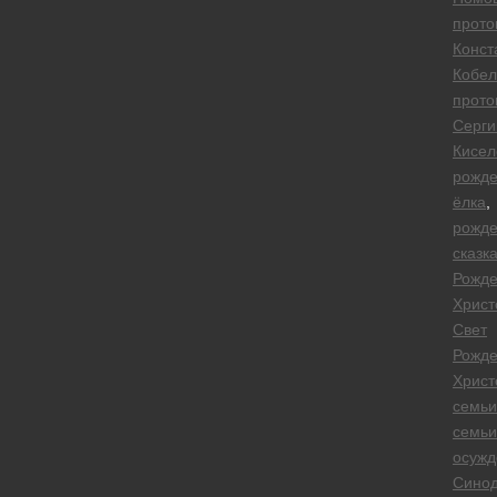
прото
Конст
Кобел
прото
Серги
Кисел
рожде
ёлка
,
рожде
сказк
Рожде
Христ
Свет
Рожде
Христ
семьи
семьи
осужд
Сино