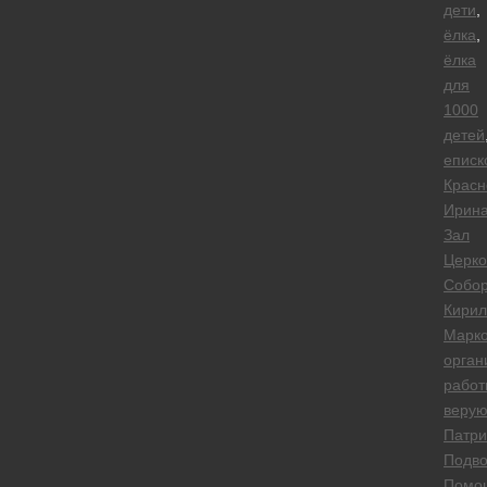
дети
,
ёлка
,
ёлка
для
1000
детей
еписк
Красн
Ирин
Зал
Церко
Собо
Кирил
Марко
орган
работ
веру
Патр
Подво
Помо