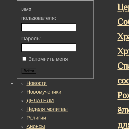
Це
Имя
пользователя:
Со
Хр
Пароль:
Хр
Запомнить меня
Сп
Войти
со
Новости
Новомученики
Ро
ДЕЛАТЕЛИ
ёл
Неделя молитвы
Религии
дл
Анонсы