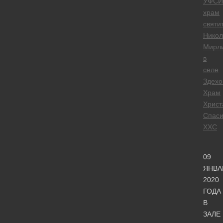
УФСИ
храм
святи
Никол
Мирли
в
селе
Здехо
Храм
Христ
Спаси
ХХС
09
ЯНВА
2020
ГОДА
В
ЗАЛЕ