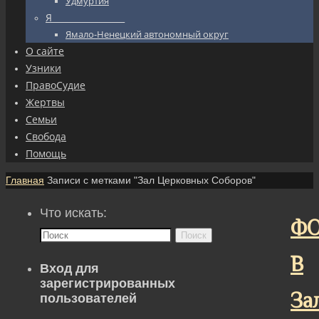
Удмуртия
Я_________________
Ямало-Ненецкий автономный округ
О сайте
Узники
ПравоСудие
Жертвы
Семьи
Свобода
Помощь
Главная
Записи с метками "Зал Церковных Соборов"
Что искать:
ФО
Поиск
В
Вход для
зарегистрированных
За
пользователей