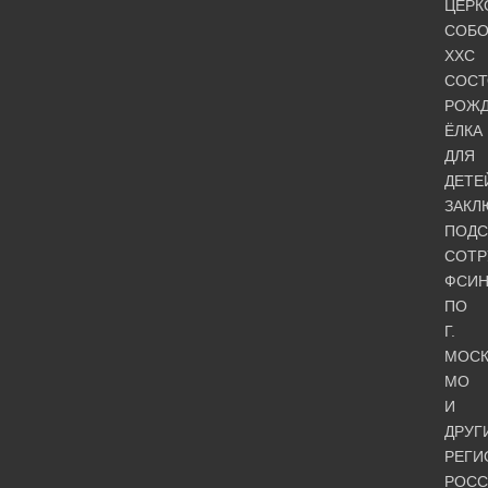
ЦЕРК
СОБО
ХХС
СОСТ
РОЖД
ЁЛКА
ДЛЯ
ДЕТЕ
ЗАКЛ
ПОДС
СОТР
ФСИ
ПО
Г.
МОСК
МО
И
ДРУГ
РЕГИ
РОСС