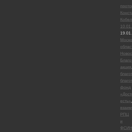
прото
Конст
Кобел
10.01
19.01
Моско
облас
Новос
Благо
акция
благо
благо
фонд
«Дост
есть»
,
взаим
РПЦ
и
ФСИ