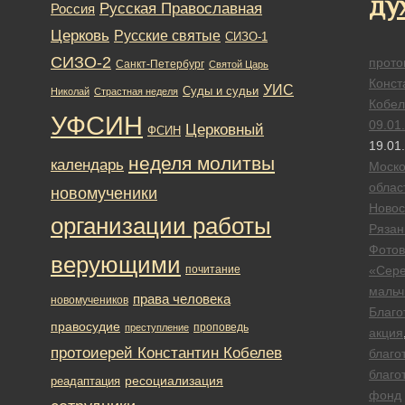
ду
Русская Православная
Россия
Церковь
Русские святые
СИЗО-1
СИЗО-2
прото
Санкт-Петербург
Святой Царь
Конст
УИС
Суды и судьи
Николай
Страстная неделя
Кобел
УФСИН
09.01
Церковный
ФСИН
19.01
неделя молитвы
календарь
Моско
облас
новомученики
Новос
организации работы
Рязан
Фотов
верующими
почитание
«Сер
мальч
права человека
новомучеников
Благо
правосудие
проповедь
преступление
акция
протоиерей Константин Кобелев
благо
благо
ресоциализация
реадаптация
фонд