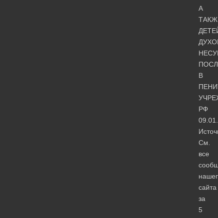
А
ТАКЖ
ДЕТЕ
ДУХО
НЕСУ
ПОСЛ
В
ПЕНИ
УЧРЕ
РФ
09.01
Источ
См.
все
сооб
нашег
сайта
за
5