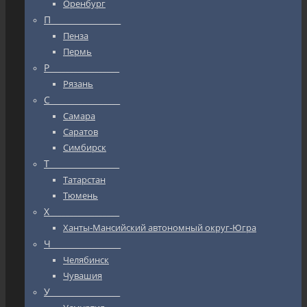
Оренбург
П_________________
Пенза
Пермь
Р_________________
Рязань
С_________________
Самара
Саратов
Симбирск
Т_________________
Татарстан
Тюмень
Х_________________
Ханты-Мансийский автономный округ-Югра
Ч_________________
Челябинск
Чувашия
У_________________