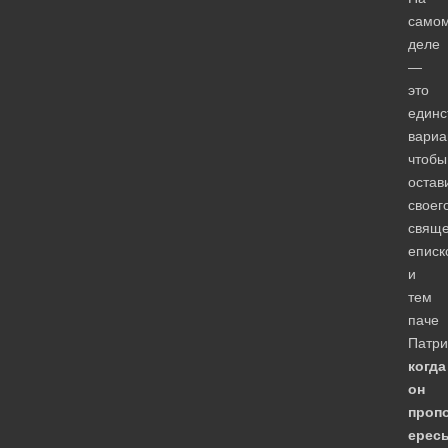
само
деле
—
это
единс
вариа
чтобы
остав
своег
свяще
еписк
и
тем
паче
Патри
когда
он
проп
ерес