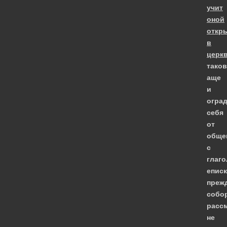
учит
оной
откр
в
церк
тако
аще
и
оград
себя
от
обще
с
глаг
еписк
преж
собо
расс
не