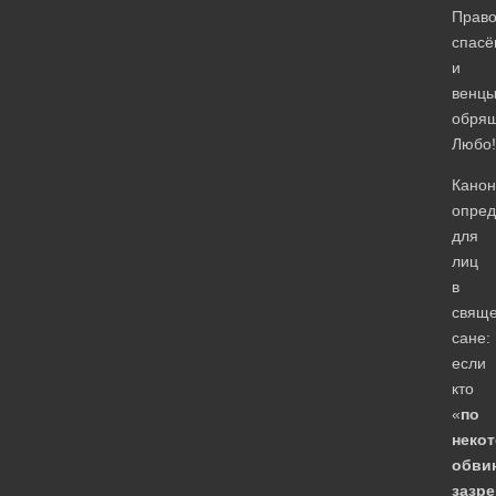
Право
спасё
и
венц
обря
Любо!
Канон
опред
для
лиц
в
свящ
сане:
если
кто
«
по
неко
обви
зазре