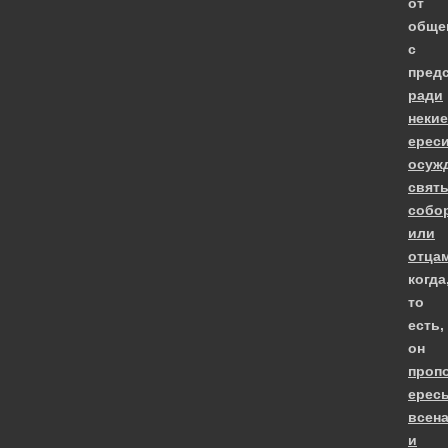
от
обще
с
предс
ради
некие
ереси
осуж
свят
собо
или
отца
когда
то
есть,
он
проп
ерес
всен
и