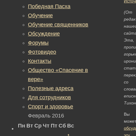
Источ
Победная Пасха
(От
Обучение
редак
Обучение священников
наше
Обсуждение
сайта
Эта,
Форумы
проп
Фотовидео
горьк
Контакты
ирони
стат
Общество «Спасение в
перек
вере»
со
Полезные адреса
слова
еписк
Для сотрудников
Тихон
Спорт и здоровье
Вы
Февраль 2016
може
Пн
Вт
Ср
Чт
Пт
Сб
Вс
обсуд
эту
1