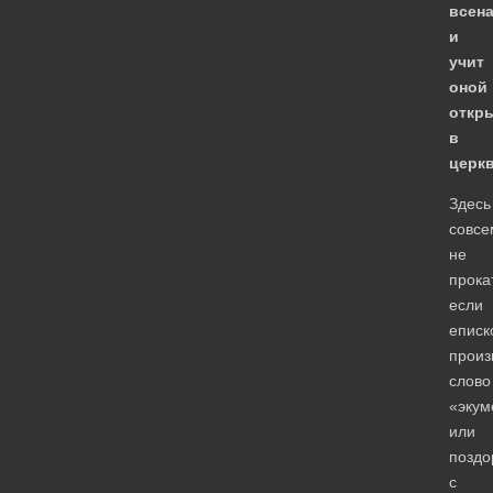
всен
и
учит
оной
откр
в
церк
Здесь
совсе
не
прокат
если
еписк
произ
слово
«экум
или
поздо
с