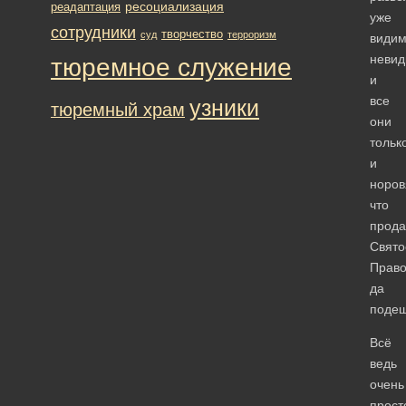
ресоциализация
реадаптация
уже
сотрудники
творчество
суд
терроризм
видим
неви
тюремное служение
и
все
узники
тюремный храм
они
тольк
и
норов
что
прода
Свято
Право
да
подеш
Всё
ведь
очень
прост