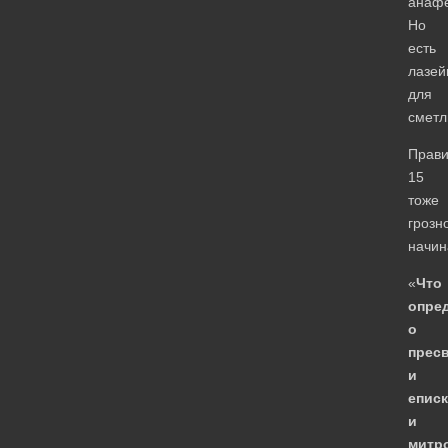
анаф
Но
есть
лазей
для
сметл
Прав
15
тоже
грозн
начин
«
Что
опре
о
прес
и
епис
и
митр