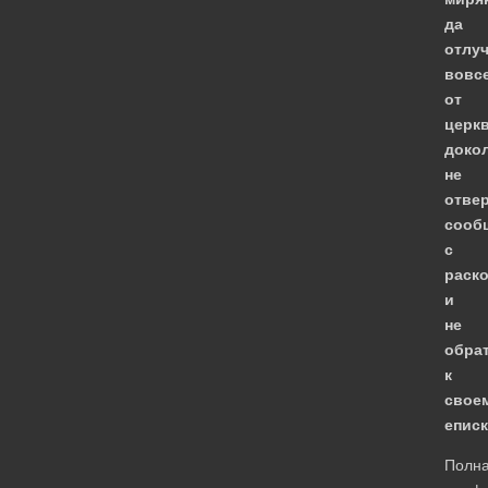
да
отлуч
вовс
от
церкв
доко
не
отвер
сооб
с
раск
и
не
обра
к
свое
епис
Полн