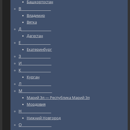
Башкортостан
В_________________
Владимир
Вятка
Д_________________
Дагестан
Е_________________
Екатеринбург
З_________________
И_________________
К_________________
Курган
Л_________________
М_________________
Марий Эл — Республика Марий Эл
Мордовия
Н_________________
Нижний Новгород
О_________________