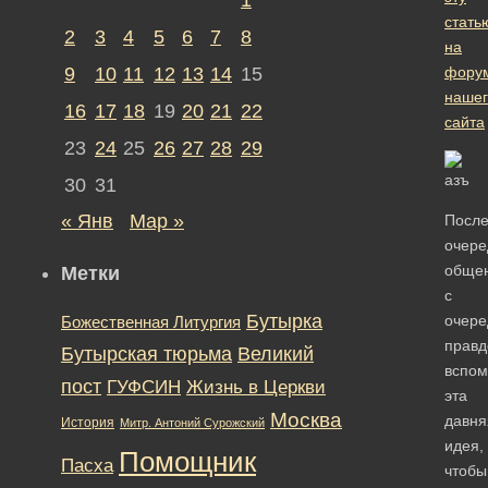
стать
2
3
4
5
6
7
8
на
9
10
11
12
13
14
15
фору
нашег
16
17
18
19
20
21
22
сайта
23
24
25
26
27
28
29
30
31
« Янв
Мар »
Посл
очере
обще
Метки
с
Бутырка
очер
Божественная Литургия
прав
Бутырская тюрьма
Великий
вспом
пост
ГУФСИН
Жизнь в Церкви
эта
Москва
давня
История
Митр. Антоний Сурожский
идея,
Помощник
Пасха
чтобы