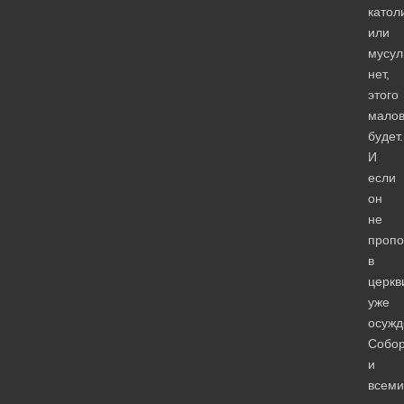
катол
или
мусул
нет,
этого
малов
будет.
И
если
он
не
пропо
в
церкв
уже
осуж
Собо
и
всеми