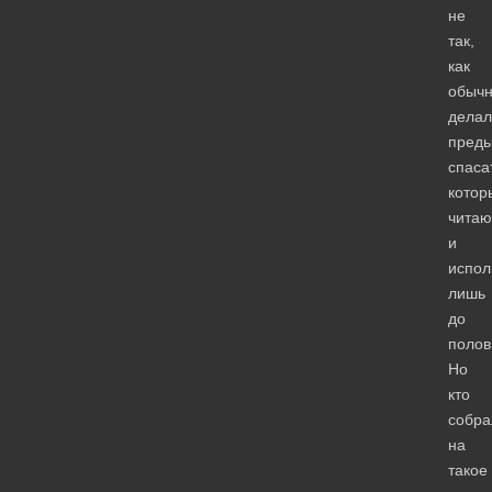
не
так,
как
обыч
делал
пред
спаса
котор
читаю
и
испол
лишь
до
полов
Но
кто
собра
на
такое