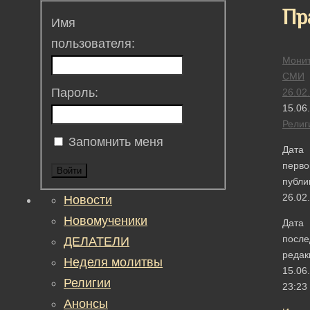
Пр
Имя
пользователя:
Монит
СМИ
Пароль:
26.02
15.06
Религ
Запомнить меня
Дата
перво
Войти
публи
26.02
Новости
Новомученики
Дата
после
ДЕЛАТЕЛИ
редак
Неделя молитвы
15.06
Религии
23:23
Анонсы