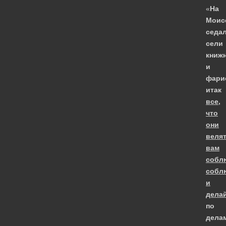
«
На
Моис
седа
сели
книж
и
фари
итак
все,
что
они
веля
вам
собл
собл
и
дела
по
дела