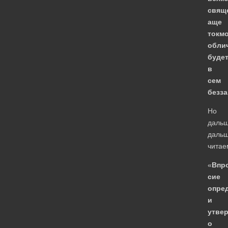
свящ
аще
токм
обли
буде
в
сем
безз
Но
дальш
даль
читае
«
Впр
сие
опре
и
утве
о