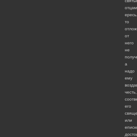
святы
отцам
ересь
то
отлож
от
него
не
получ
а
надо
ему
возда
честь,
соотв
его
свяще
или
еписк
досто