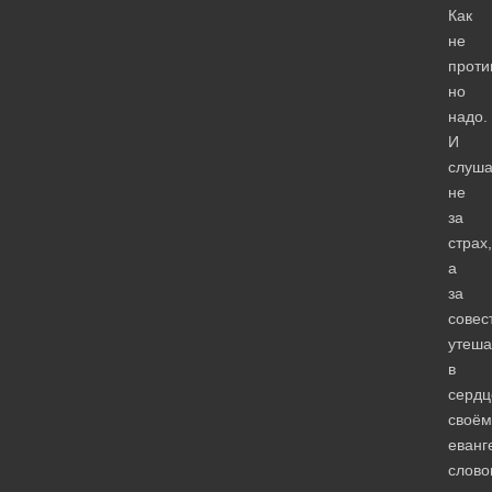
Как
не
проти
но
надо.
И
слуша
не
за
страх,
а
за
совес
утеша
в
сердц
своём
еванг
слово