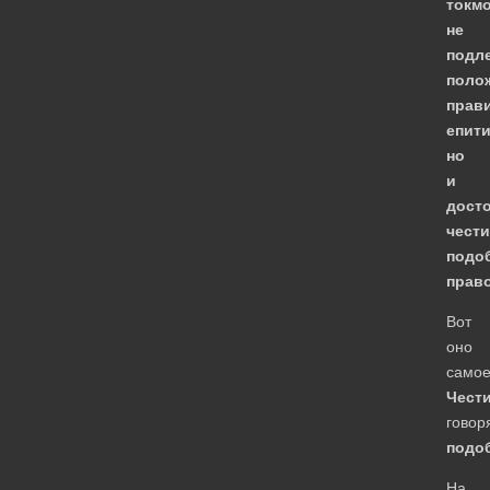
токм
не
подл
поло
прав
епит
но
и
дост
чести
подо
прав
Вот
оно
самое
Чест
говоря
подо
На