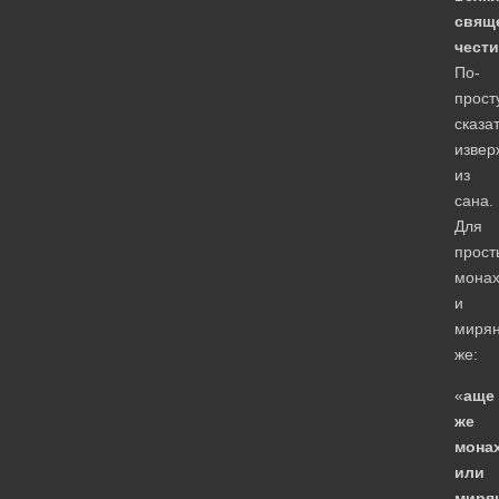
свящ
чести
По-
прост
сказат
извер
из
сана.
Для
прост
монах
и
миря
же:
«
аще
же
мона
или
мирян