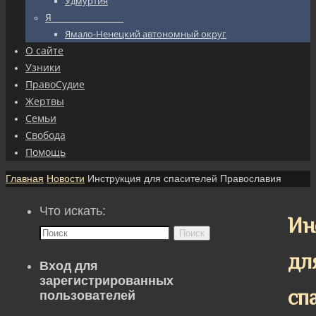
Удмуртия
Я_________________
Ямало-Ненецкий автономный округ
О сайте
Узники
ПравоСудие
Жертвы
Семьи
Свобода
Помощь
Главная
Новости
Инструкция для спасителей Православия
Что искать:
Ин
Поиск
дл
Вход для
зарегистрированных
сп
пользователей