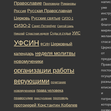
напис
Православие
Романовы
Проповеди
уже
Русская Православная
Россия
инстр
Церковь
Русские святые
СИЗО-1
для
благо
СИЗО-2
Санкт-Петербург
Святой Царь
мирян
УИС
Суды и судьи
Николай
Страстная неделя
жела
УФСИН
спаса
Церковный
ФСИН
Церко
неделя молитвы
от
календарь
преда
новомученики
Право
организации работы
посто
осуще
верующими
разн
почитание
еписк
права человека
новомучеников
и
правосудие
проповедь
преступление
патри
котор
протоиерей Константин Кобелев
разве