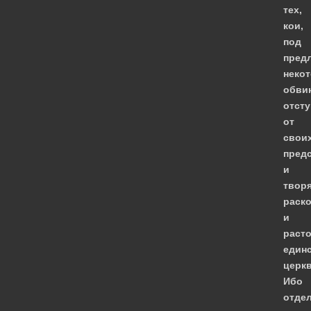
тех,
кои,
под
пред
неко
обви
отст
от
свои
предс
и
твор
раск
и
раст
един
церкв
Ибо
отде