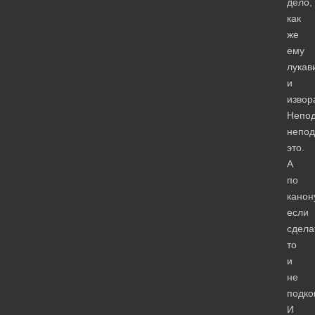
дело,
как
же
ему
лукав
и
извор
Непод
непод
это.
А
по
канон
если
сдела
то
и
не
подко
И