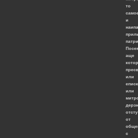
то
самое
и
наипа
прил
патри
Посем
аще
кото
пресв
или
еписк
или
митр
дерзн
отсту
от
обще
с