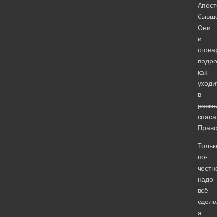
Апост
бывше
Они
и
огова
подро
как
уходи
в
раско
спаса
Право
Тольк
по-
честн
надо
всё
сдела
а