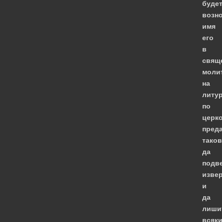
буде
возн
имя
его
в
свящ
моли
на
литур
по
церк
пред
тако
да
подв
изве
и
да
лиши
всяк