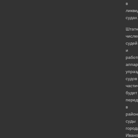
в
ликви
судах
Штат
числе
судей
и
работ
аппар
упраз
судов
части
будет
перед
в
райо
суды
город
Ивано