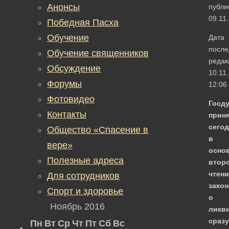
Анонсы
публи
09.11
Победная Пасха
Обучение
Дата
после
Обучение священников
редак
Обсуждение
10.11
Форумы
12:06
Фотовидео
Госд
Контакты
прин
сегод
Общество «Спасение в
в
вере»
осно
Полезные адреса
втор
чтен
Для сотрудников
закон
Спорт и здоровье
о
Ноябрь 2016
ликв
сразу
Пн
Вт
Ср
Чт
Пт
Сб
Вс