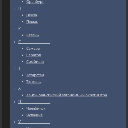
Оренбург
П_________________
Пенза
Пермь
Р_________________
Рязань
С_________________
Самара
Саратов
Симбирск
Т_________________
Татарстан
Тюмень
Х_________________
Ханты-Мансийский автономный округ-Югра
Ч_________________
Челябинск
Чувашия
У_________________