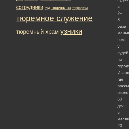
в
сотрудники
творчество
суд
терроризм
2–
тюремное служение
3
раза
узники
тюремный храм
меньш
чем
у
судей
по
город
Ивано
где
рассм
около
60
дел
в
месяц
20