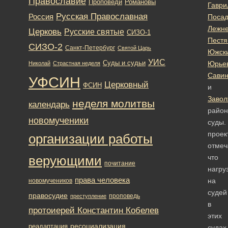
Православие
Романовы
Проповеди
Гаври
Русская Православная
Россия
Посад
Лежне
Церковь
Русские святые
СИЗО-1
Пестя
СИЗО-2
Санкт-Петербург
Святой Царь
Южск
УИС
Суды и судьи
Юрье
Николай
Страстная неделя
Савин
УФСИН
Церковный
ФСИН
и
Завол
неделя молитвы
календарь
райо
новомученики
суды.
проек
организации работы
отмеч
что
верующими
почитание
нагру
права человека
на
новомучеников
судей
правосудие
проповедь
преступление
в
протоиерей Константин Кобелев
этих
ресоциализация
реадаптация
судах