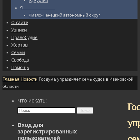
Удмуртия
Я_________________
Ямало-Ненецкий автономный округ
О сайте
Узники
ПравоСудие
Жертвы
Семьи
Свобода
Помощь
Главная
Новости
Госдума упраздняет семь судов в Ивановской
области
Что искать:
Го
Поиск
уп
Вход для
зарегистрированных
се
пользователей