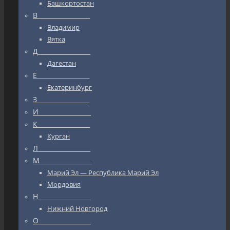
Башкортостан
В_________________
Владимир
Вятка
Д_________________
Дагестан
Е_________________
Екатеринбург
З_________________
И_________________
К_________________
Курган
Л_________________
М_________________
Марий Эл — Республика Марий Эл
Мордовия
Н_________________
Нижний Новгород
О_________________