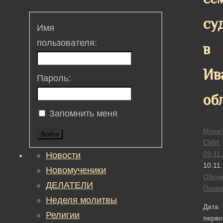
су
Имя
пользователя:
в
Ив
Пароль:
об
Запомнить меня
Монит
Войти
СМИ
09.11
Новости
10.11
Новомученики
Обсу
ДЕЛАТЕЛИ
Прав
Неделя молитвы
Дата
Религии
перво