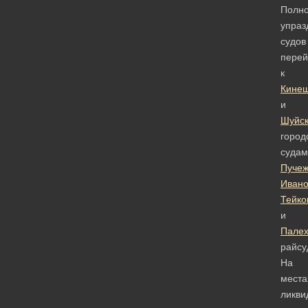
Полн
упраз
судов
перей
к
Кине
и
Шуйс
город
судам
Пучеж
Ивано
Тейко
и
Палех
райсу
На
места
ликви