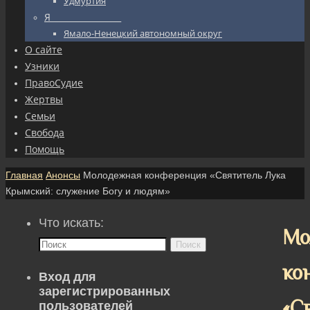
Удмуртия
Я_________________
Ямало-Ненецкий автономный округ
О сайте
Узники
ПравоСудие
Жертвы
Семьи
Свобода
Помощь
Главная
Анонсы
Молодежная конференция «Святитель Лука
Крымский: служение Богу и людям»
Что искать:
Мо
Поиск
ко
Вход для
зарегистрированных
«С
пользователей