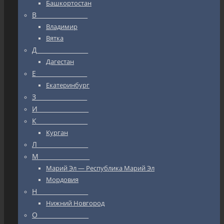
Башкортостан
В_________________
Владимир
Вятка
Д_________________
Дагестан
Е_________________
Екатеринбург
З_________________
И_________________
К_________________
Курган
Л_________________
М_________________
Марий Эл — Республика Марий Эл
Мордовия
Н_________________
Нижний Новгород
О_________________