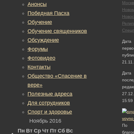
Москв
Анонсы
Новом
Победная Пасха
Новос
Обучение
Религ
Спецп
Обучение священников
Обсуждение
Дата
перво
Форумы
публи
Фотовидео
21.11
Контакты
Дата
Общество «Спасение в
после
вере»
редак
Полезные адреса
27.12
15:59
Для сотрудников
Спорт и здоровье
Ноябрь 2016
По
Пн
Вт
Ср
Чт
Пт
Сб
Вс
благо