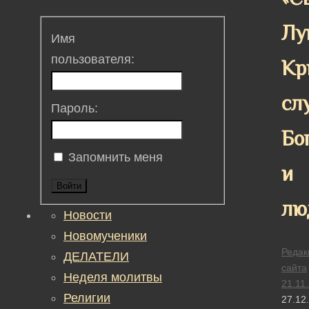
Лу
Имя
пользователя:
Кр
сл
Пароль:
Бо
Запомнить меня
и
Войти
лю
Новости
Новомученики
Редак
ДЕЛАТЕЛИ
сайта
Неделя молитвы
21.11
Религии
27.12