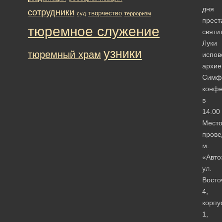
дня
сотрудники
творчество
суд
терроризм
прест
тюремное служение
святи
Луки
узники
тюремный храм
испов
архие
Симфе
конф
в
14.00
Мест
прове
м.
«Авто
ул.
Восто
4,
корпу
1,