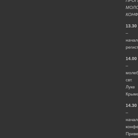
ПРОГ
МОЛ
КОНФ
13.30
–
начал
регис
14.00
–
моле
свт.
Луке
Крымс
14.30
–
начал
конфе
Приве