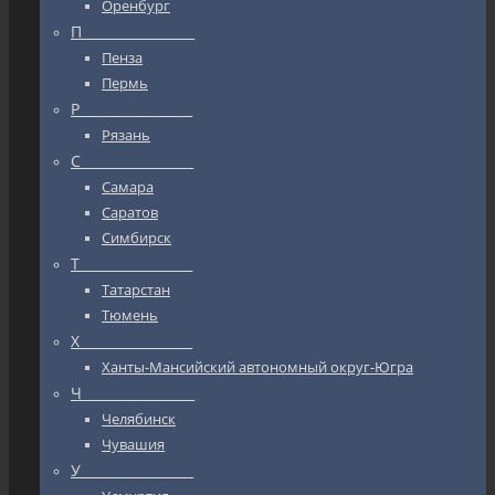
Оренбург
П_________________
Пенза
Пермь
Р_________________
Рязань
С_________________
Самара
Саратов
Симбирск
Т_________________
Татарстан
Тюмень
Х_________________
Ханты-Мансийский автономный округ-Югра
Ч_________________
Челябинск
Чувашия
У_________________