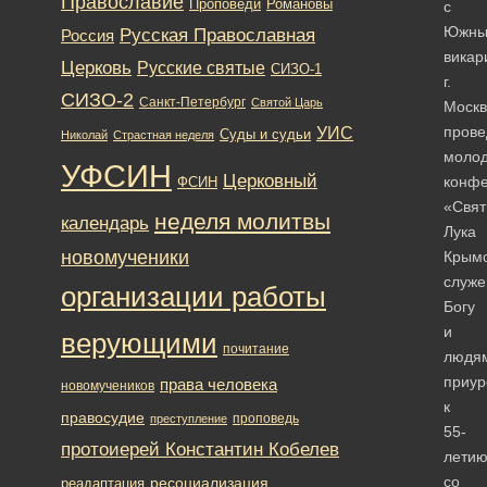
Православие
Романовы
Проповеди
с
Южн
Русская Православная
Россия
викар
Церковь
Русские святые
СИЗО-1
г.
СИЗО-2
Санкт-Петербург
Святой Царь
Моск
прове
УИС
Суды и судьи
Николай
Страстная неделя
моло
УФСИН
Церковный
конф
ФСИН
«Свят
неделя молитвы
календарь
Лука
новомученики
Крымс
служе
организации работы
Богу
и
верующими
почитание
людя
приур
права человека
новомучеников
к
правосудие
проповедь
преступление
55-
протоиерей Константин Кобелев
лети
со
ресоциализация
реадаптация