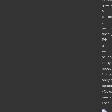
грант
в
соотв
с
расп
прези
РФ
и
на
основ
конку
прове
Обще
общес
орган
«Сою
пенси
Росси