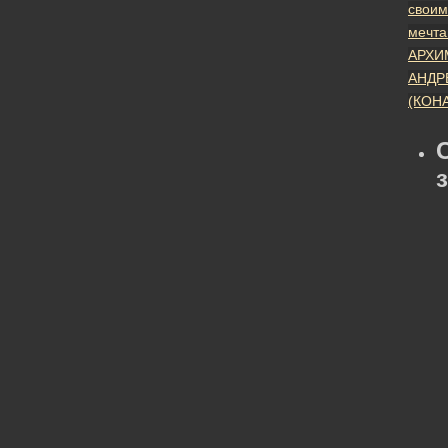
своим
мечт
АРХИ
АНДР
(КОН