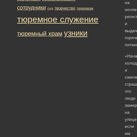
на
сотрудники
творчество
суд
терроризм
ночлег
регис
тюремное служение
и
выдач
узники
тюремный храм
горяч
питан
«Нача
холод
и
само
страш
что
люди
замер
на
улице
если
им