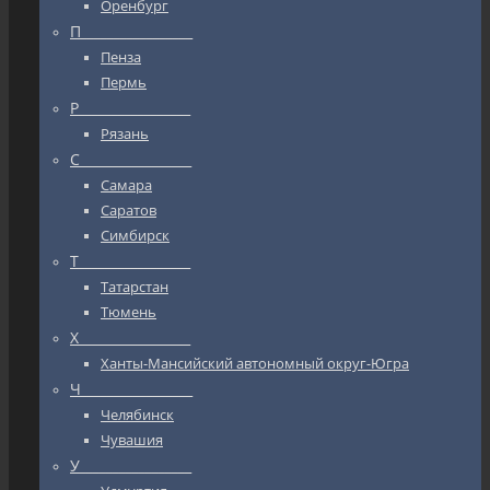
Оренбург
П_________________
Пенза
Пермь
Р_________________
Рязань
С_________________
Самара
Саратов
Симбирск
Т_________________
Татарстан
Тюмень
Х_________________
Ханты-Мансийский автономный округ-Югра
Ч_________________
Челябинск
Чувашия
У_________________