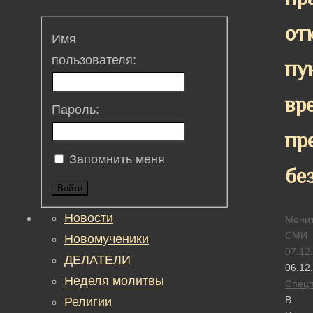
от
Имя
пользователя:
пу
вр
Пароль:
пр
Запомнить меня
бе
Войти
Новости
Монит
СМИ
Новомученики
07.12
ДЕЛАТЕЛИ
06.12
Неделя молитвы
Спецп
В
Религии