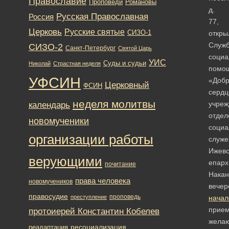
Православие
Романовы
Проповеди
д.
Русская Православная
Россия
77,
Церковь
Русские святые
СИЗО-1
откры
Служ
СИЗО-2
Санкт-Петербург
Святой Царь
социа
УИС
Суды и судьи
Николай
Страстная неделя
помо
УФСИН
«Доб
Церковный
ФСИН
сердц
неделя молитвы
учреж
календарь
отдел
новомученики
социа
организации работы
служе
Ижевс
верующими
епарх
почитание
Накан
права человека
новомучеников
вечер
правосудие
проповедь
преступление
начал
прие
протоиерей Константин Кобелев
жела
ресоциализация
реадаптация