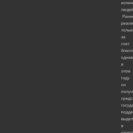
колич
людей
Ранее
реали
тольк
за
счет
благо
однак
в
этом
году
он
получ
средс
госуд
подде
выде
в
качес