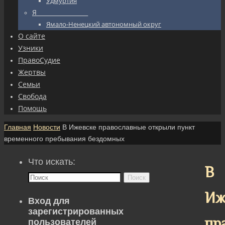
Удмуртия
Я_________________
Ямало-Ненецкий автономный округ
О сайте
Узники
ПравоСудие
Жертвы
Семьи
Свобода
Помощь
Главная
Новости
В Ижевске православные открыли пункт
временного пребывания бездомных
Что искать:
В
Поиск
Иж
Вход для
зарегистрированных
пр
пользователей