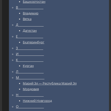
Башкортостан
В_________________
Владимир
Вятка
Д_________________
Дагестан
Е_________________
Екатеринбург
З_________________
И_________________
К_________________
Курган
Л_________________
М_________________
Марий Эл — Республика Марий Эл
Мордовия
Н_________________
Нижний Новгород
О_________________