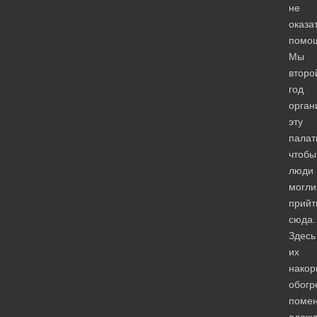
не
оказа
помо
Мы
второ
год
орган
эту
палат
чтобы
люди
могли
прийт
сюда.
Здесь
их
накор
обогр
поме
одежд