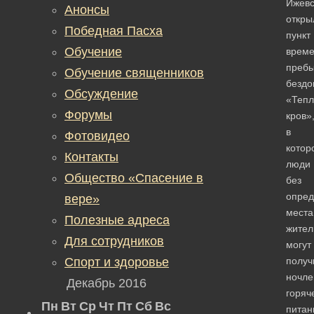
Ижевс
Анонсы
откры
Победная Пасха
пункт
Обучение
време
преб
Обучение священников
безд
Обсуждение
«Теп
Форумы
кров»
в
Фотовидео
котор
Контакты
люди
Общество «Спасение в
без
опред
вере»
места
Полезные адреса
жител
Для сотрудников
могут
Спорт и здоровье
получ
ночлег
Декабрь 2016
горяч
Пн
Вт
Ср
Чт
Пт
Сб
Вс
питан