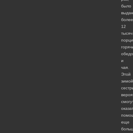
было
выда
более
12
тысяч
порци
горяч
обедо
и
чая.
Этой
зимой
сестр
вероя
смогу
оказа
помо
еще
боль