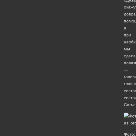
окажу
довра
помо
а
при
необх
мы
сдел
повяз
—
говор
главн
сестр
сестр
Савче
Фото: