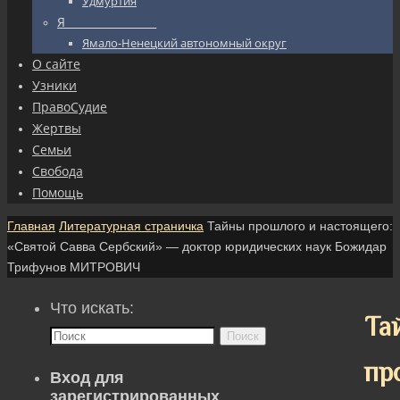
Удмуртия
Я_________________
Ямало-Ненецкий автономный округ
О сайте
Узники
ПравоСудие
Жертвы
Семьи
Свобода
Помощь
Главная
Литературная страничка
Тайны прошлого и настоящего:
«Святой Савва Сербский» — доктор юридических наук Божидар
Трифунов МИТРОВИЧ
Что искать:
Та
Поиск
пр
Вход для
зарегистрированных