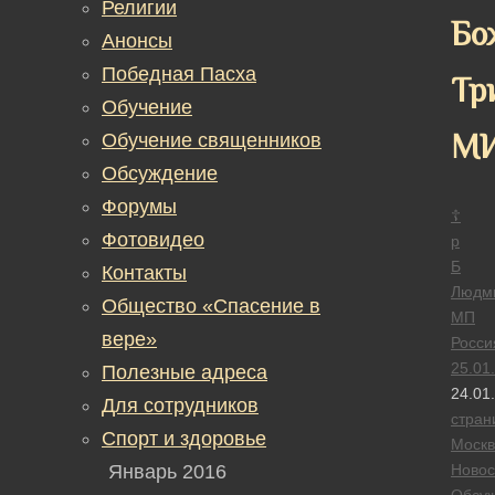
Религии
Бо
Анонсы
Победная Пасха
Тр
Обучение
М
Обучение священников
Обсуждение
Форумы
☦
Фотовидео
р
Б
Контакты
Людм
Общество «Спасение в
МП
вере»
Росси
25.01
Полезные адреса
24.01
Для сотрудников
стран
Спорт и здоровье
Москв
Январь 2016
Новос
Обсу