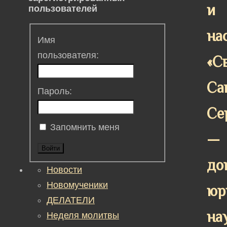
и
пользователей
на
Имя
пользователя:
«С
Са
Пароль:
Се
Запомнить меня
—
Войти
до
Новости
Новомученики
юр
ДЕЛАТЕЛИ
на
Неделя молитвы