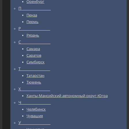
Оренбург
П_________________
Пенза
Пермь
Р_________________
Рязань
С_________________
Самара
Саратов
Симбирск
Т_________________
Татарстан
Тюмень
Х_________________
Ханты-Мансийский автономный округ-Югра
Ч_________________
Челябинск
Чувашия
У_________________