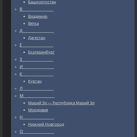
Башкортостан
В_________________
Владимир
Вятка
Д_________________
Дагестан
Е_________________
Екатеринбург
З_________________
И_________________
К_________________
Курган
Л_________________
М_________________
Марий Эл — Республика Марий Эл
Мордовия
Н_________________
Нижний Новгород
О_________________