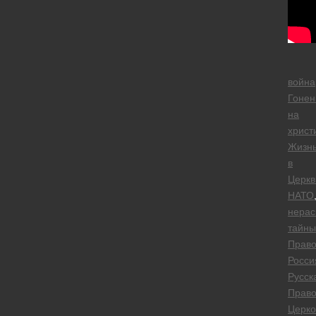
война
Гонен
на
христ
Жизн
в
Церкв
НАТО
нерас
тайны
Право
Росси
Русск
Право
Церко