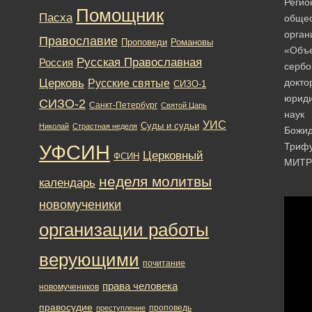
Регио
Помощник
Пасха
общес
орган
Православие
Романовы
Проповеди
«Объ
Русская Православная
Россия
сербо
Церковь
докто
Русские святые
СИЗО-1
юриди
СИЗО-2
Санкт-Петербург
Святой Царь
наук
УИС
Суды и судьи
Николай
Страстная неделя
Божи
УФСИН
Триф
Церковный
ФСИН
МИТР
неделя молитвы
календарь
новомученики
организации работы
верующими
почитание
права человека
новомучеников
правосудие
проповедь
преступление