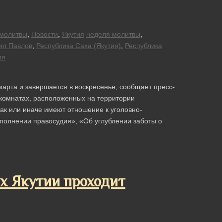
молитвы
,
Новости
,
Якутия
неделя молитвы
,
ил Павлов
,
Республика Саха (Якутия)
,
Республика
ия
арта и завершается в воскресенье, сообщает пресс-
 комнатах, расположенных на территории
к или иначе имеют отношение к уголовно-
полнении правосудия», «Об углублении заботы о
х Якутии проходит