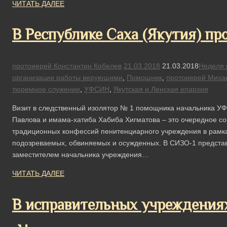
ЧИТАТЬ ДАЛЕЕ
В Республике Саха (Якутия) п
протоиерей Константин Кобелев
21.03.2018
21.03.2018
Неделя 
организации работы верующими
,
Помощник
,
протоиерей Миха
тюремное служение
,
УФСИН
,
Якутская и Ленская епархия
Визит в следственный изолятор № 1 помощника начальника У
Павлова и имама-хатиба Хабиба Хигматова – это очередное с
традиционных конфессий пенитенциарного учреждения в рамк
подозреваемых, обвиняемых и осужденных. В СИЗО-1 представ
заместителем начальника учреждения…
ЧИТАТЬ ДАЛЕЕ
В исправительных учреждения