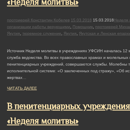
«Неделя молитвы»
протоиерей Константин Кобелев
15.03.2018
15.03.2018
Неделя 
организации работы верующими
,
Помощник
,
протоиерей Миха
Якутия
,
тюремное служение
,
Якутия
,
Якутская и Ленская епарх
Источник Неделя молитвы в учреждениях УФСИН началась 12 м
служба ведомства. Во всех православных храмах и молельных
пенитенциарных учреждений, совершаются службы. Молебны та
исполнительной системе: «О заключенных под стражу», «Об ис
жертвах…
ЧИТАТЬ ДАЛЕЕ
В пенитенциарных учреждения
«Неделя молитвы»