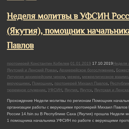
Неделя молитвы в УФСИН Росс
(Якутия), помощник начальник
Павлов
протоиерей Константин Кобелев
01.01.2019
17.10.2019
Неделя 
Якутский и Ленский Роман
,
Архиерейское богослужение
,
Божест
Литургия архиерейским чином
,
межре
,
межрелигиозное взаимо
верующими
,
Помощник
,
протоиерей Михаил Павлов
,
Республик
тюремное служение
,
УФСИН
,
Якутия
,
Якутск
,
Якутская и Ленск
Прохождение Недели молитвы по регионам Помощник начальни
организации работы с верующими протоиерей Михаил Павлов 
России 14.fsin.su В Республике Саха (Якутия) прошла Недели 
1 помощника начальника УФСИН по работе с верующими про