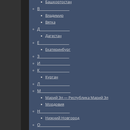
Башкортостан
В_________________
Владимир
Вятка
Д_________________
Дагестан
Е_________________
Екатеринбург
З_________________
И_________________
К_________________
Курган
Л_________________
М_________________
Марий Эл — Республика Марий Эл
Мордовия
Н_________________
Нижний Новгород
О_________________