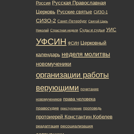
Русская Православная
Россия
Церковь
Русские святые
СИЗО-1
СИЗО-2
Санкт-Петербург
Святой Царь
УИС
Суды и судьи
Николай
Страстная неделя
УФСИН
Церковный
ФСИН
неделя молитвы
календарь
новомученики
организации работы
верующими
почитание
права человека
новомучеников
правосудие
проповедь
преступление
протоиерей Константин Кобелев
ресоциализация
реадаптация