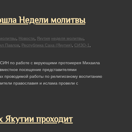
рошла Недели молитвы
молитвы
,
Новости
,
Якутия
неделя молитвы
,
ил Павлов
,
Республика Саха (Якутия)
,
СИЗО-1
,
ФСИН по работе с верующими протоиерея Михаила
овместное посещение представителями
ах проводимой работы по религиозному воспитанию
ители православия и ислама провели с
х Якутии проходит