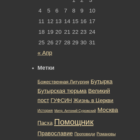
4
5
6
7
8
9
10
11
12
13
14
15
16
17
18
19
20
21
22
23
24
25
26
27
28
29
30
31
« Апр
Метки
Бутырка
Божественная Литургия
Бутырская тюрьма
Великий
пост
ГУФСИН
Жизнь в Церкви
Москва
История
Митр. Антоний Сурожский
Помощник
Пасха
Православие
Романовы
Проповеди