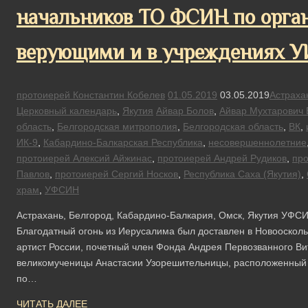
начальников ТО ФСИН по орган
верующими и в учреждениях 
протоиерей Константин Кобелев
01.05.2019
03.05.2019
Астраха
Церковный календарь
,
Якутия
Айвар Болов
,
Айвар Мухтарович 
область
,
Белгородская митрополия
,
Белгородская область
,
ВК
,
ИК-9
,
Кабардино-Балкарская Республика
,
несовершеннолетние
протоиерей Алексий Айжинас
,
протоиерей Андрей Рудиков
,
про
Павлов
,
протоиерей Сергий Носков
,
Республика Саха (Якутия)
,
храм
,
УФСИН
Астрахань, Белгород, Кабардино-Балкария, Омск, Якутия УФСИ
Благодатный огонь из Иерусалима был доставлен в Новооскол
артист России, почетный член Фонда Андрея Первозванного Вит
великомученицы Анастасии Узорешительницы, расположенный 
по…
ЧИТАТЬ ДАЛЕЕ