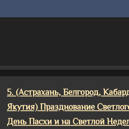
5. (Астрахань, Белгород, Каба
Якутия) Празднование Светлог
День Пасхи и на Светлой Нед