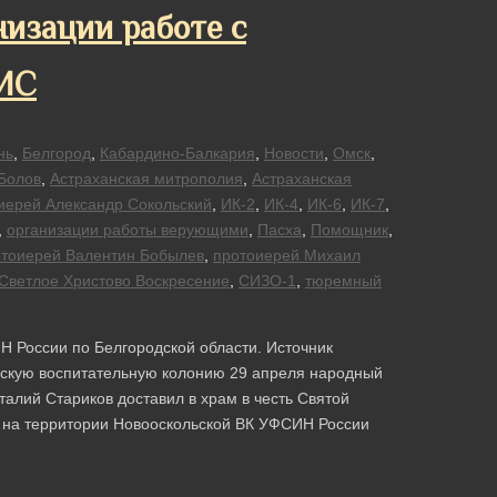
изации работе с
УИС
нь
,
Белгород
,
Кабардино-Балкария
,
Новости
,
Омск
,
Болов
,
Астраханская митрополия
,
Астраханская
иерей Александр Сокольский
,
ИК-2
,
ИК-4
,
ИК-6
,
ИК-7
,
,
организации работы верующими
,
Пасха
,
Помощник
,
тоиерей Валентин Бобылeв
,
протоиерей Михаил
Светлое Христово Воскресение
,
СИЗО-1
,
тюремный
Н России по Белгородской области. Источник
ьскую воспитательную колонию 29 апреля народный
алий Стариков доставил в храм в честь Святой
на территории Новооскольской ВК УФСИН России