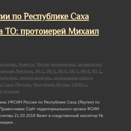
ии по Республике Саха
а ТО: протоиерей Михаил
молитвы
,
Новости
,
Якутия
архиепископ
,
архиепископ
венная Литургия
,
ИК-1
,
ИК-3
,
ИК-6
,
ИК-7
,
ИК-8
,
КП-2
,
действие
,
неделя молитвы
,
организации работы
а Саха (Якутия)
,
Республика Якутия
,
СИЗО-1
,
ая епархия
ка УФСИН России по Республике Саха (Якутия) по
Православие Сайт территориального органа ФСИН
молитвы 21.03.2018 Визит в следственный изолятор №
тоиерея…