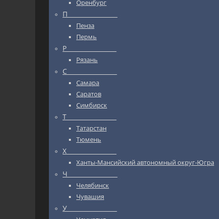
Оренбург
П_________________
Пенза
Пермь
Р_________________
Рязань
С_________________
Самара
Саратов
Симбирск
Т_________________
Татарстан
Тюмень
Х_________________
Ханты-Мансийский автономный округ-Югра
Ч_________________
Челябинск
Чувашия
У_________________