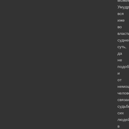
може
Умуд
вся
иже
во
власт
судне
суть,
да
не
подоб
и
от
немо
челов
связа
судьб
сих
люде
в