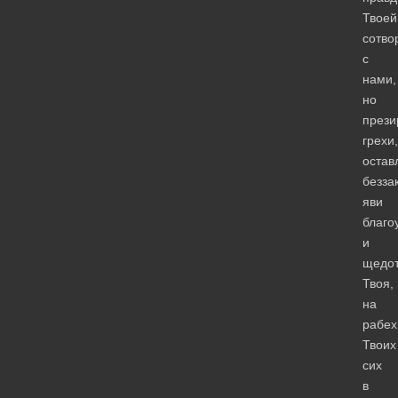
Твоей
сотво
с
нами,
но
прези
грехи,
остав
безза
яви
благо
и
щедо
Твоя,
на
рабех
Твоих
сих
в