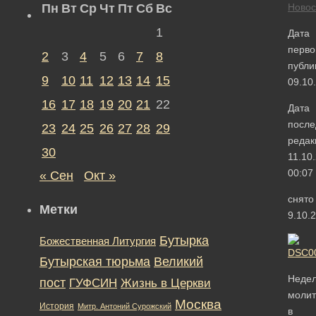
Пн
Вт
Ср
Чт
Пт
Сб
Вс
Новос
1
Дата
перво
2
3
4
5
6
7
8
публи
9
10
11
12
13
14
15
09.10
16
17
18
19
20
21
22
Дата
после
23
24
25
26
27
28
29
редак
30
11.10
00:07
« Сен
Окт »
снято
Метки
9.10.
Бутырка
Божественная Литургия
Бутырская тюрьма
Великий
Неде
пост
ГУФСИН
Жизнь в Церкви
моли
Москва
История
Митр. Антоний Сурожский
в