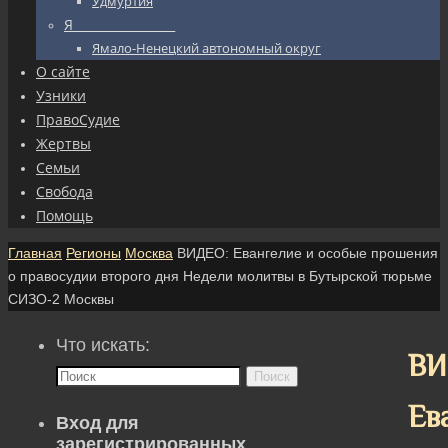
Удмуртия
Я_________________
Ямало-Ненецкий автономный округ
О сайте
Узники
ПравоСудие
Жертвы
Семьи
Свобода
Помощь
Главная
Регионы
Москва
ВИДЕО: Евангелие и особые прошения
о правосудии второго дня Недели молитвы в Бутырской тюрьме
СИЗО-2 Москвы
Что искать:
ВИ
Поиск
Ев
Вход для
зарегистрированных