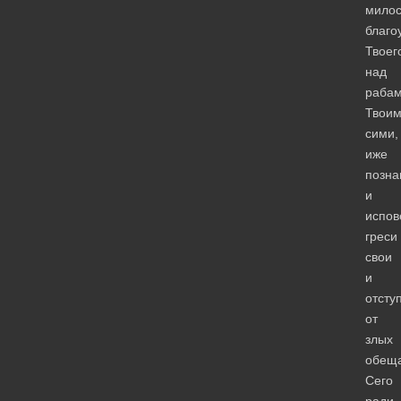
милос
благо
Твоег
над
раба
Твои
сими,
иже
позн
и
испо
греси
свои
и
отсту
от
злых
обеща
Сего
ради