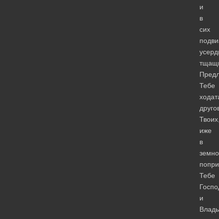
и
в
сих
подви
усерд
тщащи
Пред
Тебе
ходат
друго
Твоих
иже
в
земн
попр
Тебе
Госпо
и
Влад