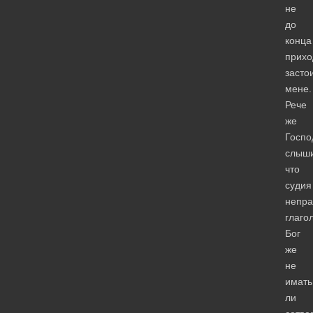
не
до
конца
прих
засто
мене.
Рече
же
Госпо
слыши
что
судия
непр
глаго
Бог
же
не
имать
ли