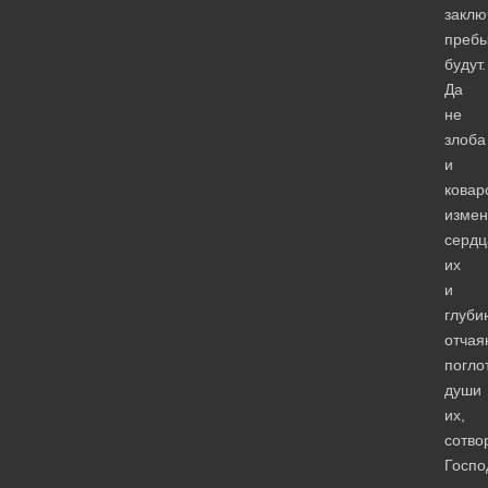
заклю
преб
будут.
Да
не
злоба
и
ковар
измен
сердц
их
и
глуби
отчая
погло
души
их,
сотво
Госпо