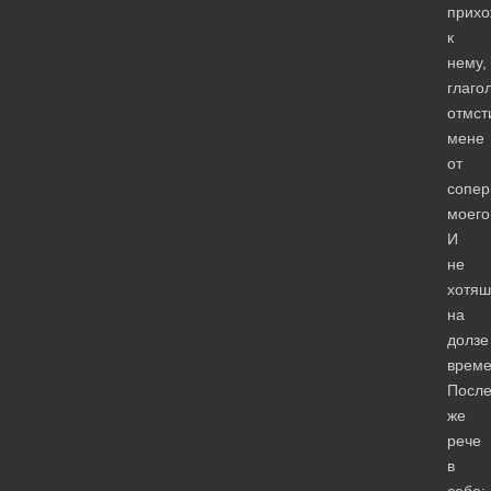
прих
к
нему,
глаго
отмст
мене
от
сопер
моего
И
не
хотяш
на
долзе
време
Посл
же
рече
в
себе: