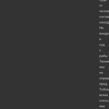
от
челов
соста
наход
Не
вниди
в
суд
с
рабы
Твоим
яко
не
оправ
пред
Тобо
всяка
плоть
яви