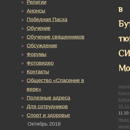
Религии
в
Анонсы
Победная Пасха
Бу
Обучение
тю
Обучение священников
Обсуждение
СИ
Форумы
Фотовидео
Мо
Контакты
Общество «Спасение в
прото
вере»
Конст
Полезные адреса
Кобел
Для сотрудников
09.10
11.10
Спорт и здоровье
Неде
Октябрь 2018
моли