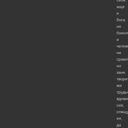
аще
и
Бога
не
боюся
и
челов
не
срамл
но
зане
твори
ми
труды
вдови
сия,
отмщ
ея,
да