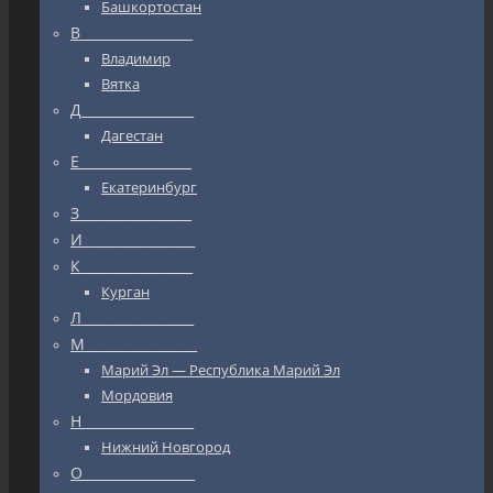
Башкортостан
В_________________
Владимир
Вятка
Д_________________
Дагестан
Е_________________
Екатеринбург
З_________________
И_________________
К_________________
Курган
Л_________________
М_________________
Марий Эл — Республика Марий Эл
Мордовия
Н_________________
Нижний Новгород
О_________________