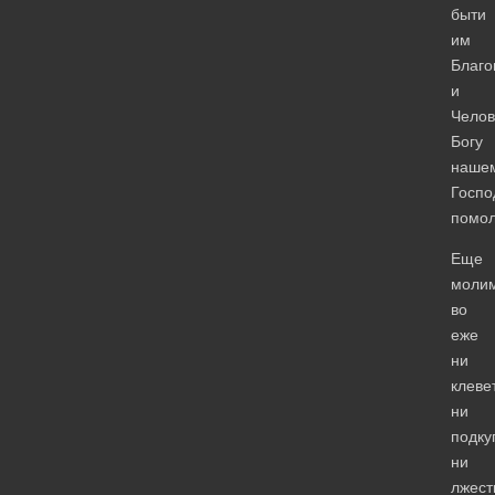
быти
им
Благо
и
Чело
Богу
нашем
Госпо
помол
Еще
молим
во
еже
ни
клеве
ни
подку
ни
лжест