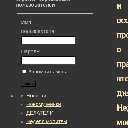
и
пользователей
ос
Имя
пользователя:
пр
о
Пароль:
пр
Запомнить меня
вт
Войти
дн
Новости
Новомученики
Не
ДЕЛАТЕЛИ
мо
Неделя молитвы