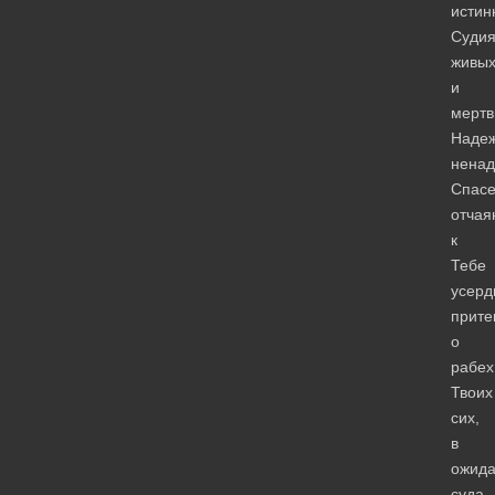
истин
Суди
живы
и
мертв
Наде
ненад
Спас
отчая
к
Тебе
усерд
прите
о
рабех
Твоих
сих,
в
ожид
суда