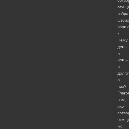
сотво
отмщ
избра
Своих
вопи
к
Нему
день
и
нощь,
и
долго
о
них?
Глаго
вам,
яко
сотво
отмщ
их