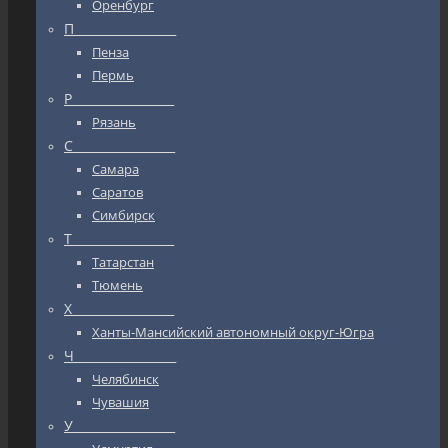
Оренбург
П_________________
Пенза
Пермь
Р_________________
Рязань
С_________________
Самара
Саратов
Симбирск
Т_________________
Татарстан
Тюмень
Х_________________
Ханты-Мансийский автономный округ-Югра
Ч_________________
Челябинск
Чувашия
У_________________