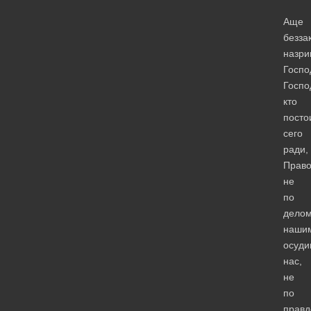
Аще
безза
назри
Госпо
Госпо
кто
постои
сего
ради,
Право
не
по
дело
наши
осуд
нас,
не
по
правд