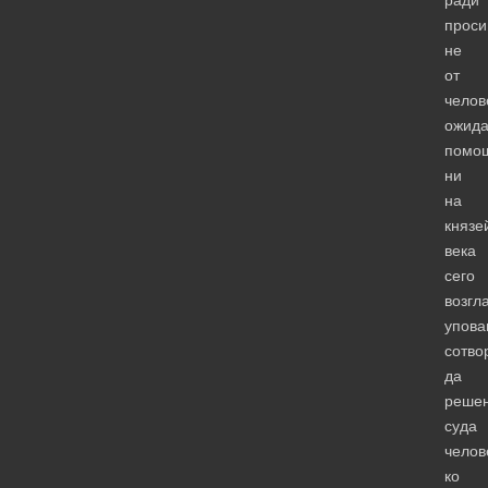
проси
не
от
челов
ожид
помо
ни
на
князе
века
сего
возгл
упова
сотво
да
реше
суда
челов
ко