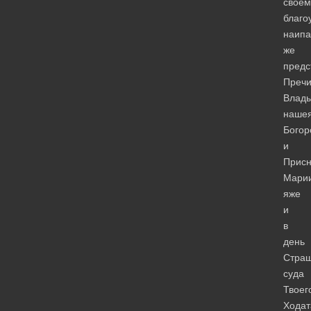
своем
благо
наипа
же
предс
Пречи
Влад
наше
Богор
и
Прис
Марии
яже
и
в
день
Страш
суда
Твоег
Ходат