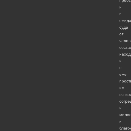
преб
и
в
ожид
суда
от
челов
соста
наход
и
о
еже
прост
им
всяко
согре
и
милос
и
благо