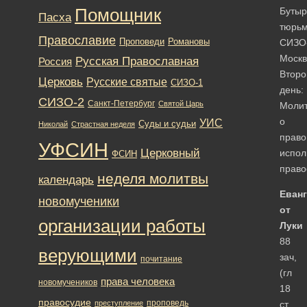
Помощник
Бутыр
Пасха
тюрь
Православие
Романовы
Проповеди
СИЗО
Моск
Русская Православная
Россия
Второ
Церковь
Русские святые
СИЗО-1
день:
СИЗО-2
Санкт-Петербург
Святой Царь
Моли
о
УИС
Суды и судьи
Николай
Страстная неделя
прав
УФСИН
Церковный
испол
ФСИН
право
неделя молитвы
календарь
Еван
новомученики
от
организации работы
Луки
88
верующими
зач,
почитание
(гл
права человека
новомучеников
18
правосудие
проповедь
преступление
ст.