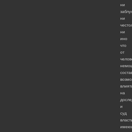
ни
заблу
ни
често
ни
ино
что
от
челов
немо
соста
возмо
влият
на
досле
и
суд
власт
имею