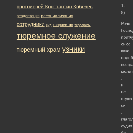
1-
протоиерей Константин Кобелев
8)
ресоциализация
реадаптация
Рече
сотрудники
творчество
суд
терроризм
Госпо
тюремное служение
притч
сию:
узники
тюремный храм
како
подоб
всегд
молит
,
и
не
стужа
си
,
глаго
судия
бе