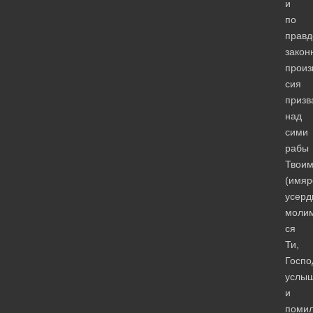
и
по
правд
закон
произ
сия
призв
над
сими
рабы
Твои
(имяр
усерд
моли
ся
Ти,
Госпо
услы
и
помил