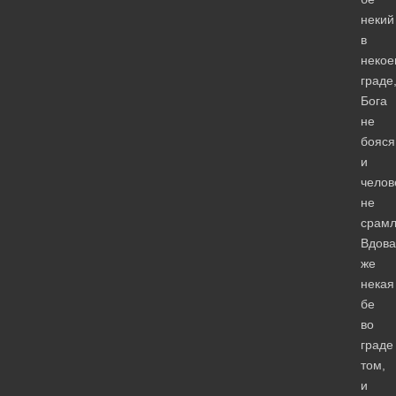
некий
в
некое
граде
Бога
не
бояся
и
челов
не
срамл
Вдова
же
некая
бе
во
граде
том,
и