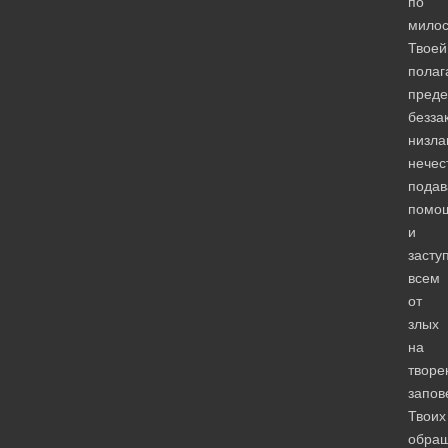
по
милос
Твоей
полаг
преде
безза
низла
нечес
подав
помо
и
засту
всем
от
злых
на
творе
запов
Твоих
обра