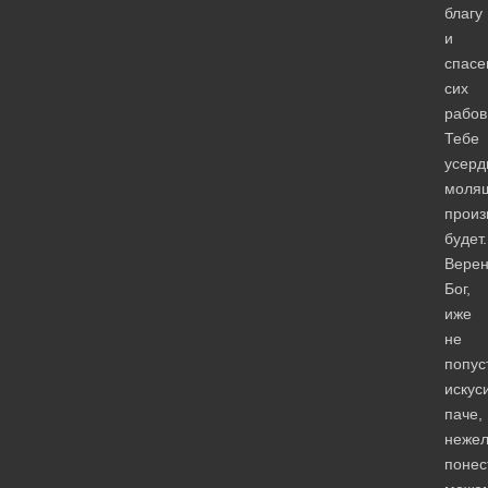
благу
и
спас
сих
рабов
Тебе
усерд
моля
произ
будет.
Вере
Бог,
иже
не
попус
искус
паче,
неже
понес