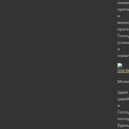
покая
прип
и
милос
прося
Госпо
услы
и
помил
Моли
Царю
царей
и
Госпо
госпо
Един