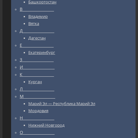
Башкортостан
В_________________
Владимир
Вятка
Д_________________
Дагестан
Е_________________
Екатеринбург
З_________________
И_________________
К_________________
Курган
Л_________________
М_________________
Марий Эл — Республика Марий Эл
Мордовия
Н_________________
Нижний Новгород
О_________________