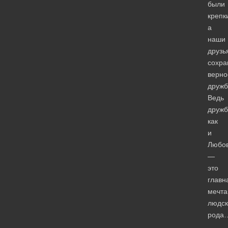
были
крепк
а
наши
друзь
сохра
верно
дружб
Ведь
дружб
как
и
Любов
—
это
главн
мечта
людск
рода