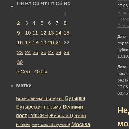
Пн
Вт
Ср
Чт
Пт
Сб
Вс
27.03
моли
1
Новос
2
3
4
5
6
7
8
Семь
9
10
11
12
13
14
15
Дата
16
17
18
19
20
21
22
перво
публи
23
24
25
26
27
28
29
10.10
30
Дата
« Сен
Окт »
после
редак
Метки
27.03
00:46
Бутырка
Божественная Литургия
Бутырская тюрьма
Великий
Не
пост
ГУФСИН
Жизнь в Церкви
мо
Москва
История
Митр. Антоний Сурожский