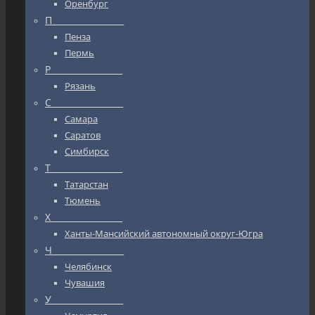
Оренбург
П_________________
Пенза
Пермь
Р_________________
Рязань
С_________________
Самара
Саратов
Симбирск
Т_________________
Татарстан
Тюмень
Х_________________
Ханты-Мансийский автономный округ-Югра
Ч_________________
Челябинск
Чувашия
У_________________