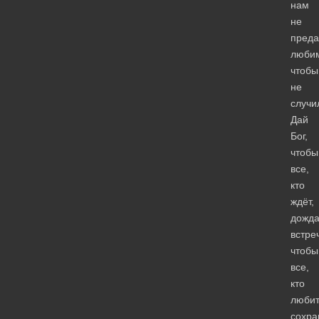
нам
не
преда
люби
чтобы
не
случи
Дай
Бог,
чтобы
все,
кто
ждёт,
дожда
встре
чтобы
все,
кто
любит
сохра