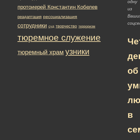
одну
протоиерей Константин Кобелев
из
Ваши
ресоциализация
реадаптация
соцс
сотрудники
творчество
суд
терроризм
тюремное служение
Че
узники
тюремный храм
де
об
ум
лю
в
се