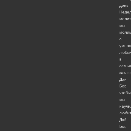
день
Неде
моли
мы
моли
о
умно
любв
в
семья
заклю
Дай
Бог,
чтобы
мы
научи
любит
Дай
Бог,