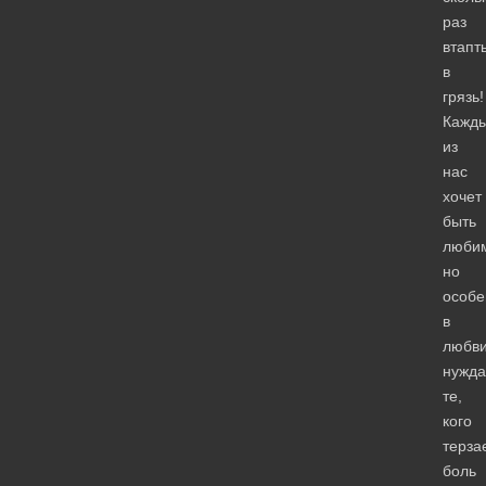
раз
втапт
в
грязь!
Кажд
из
нас
хочет
быть
люби
но
особе
в
любв
нужда
те,
кого
терза
боль