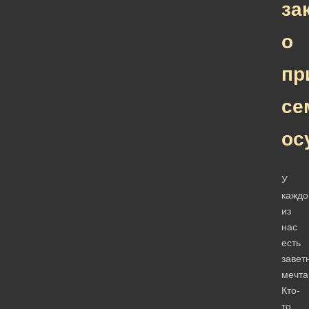
за
о
пр
се
ос
У
каждо
из
нас
есть
завет
мечта
Кто-
то