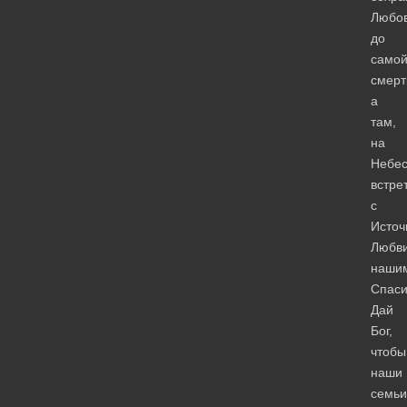
Любо
до
само
смерт
а
там,
на
Небес
встре
с
Источ
Любви
наши
Спаси
Дай
Бог,
чтобы
наши
семьи