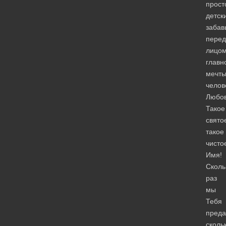
прост
детск
забав
перед
лицо
главн
мечт
челов
Любов
Такое
свято
такое
чисто
Имя!
Сколь
раз
мы
Тебя
преда
сколь