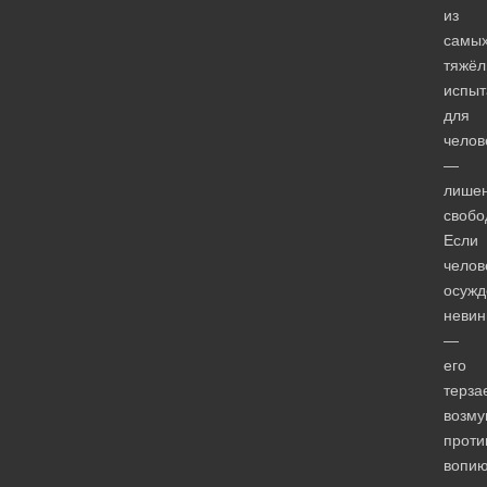
из
самы
тяжёл
испыт
для
челов
—
лише
свобо
Если
челов
осужд
невин
—
его
терза
возм
проти
вопи