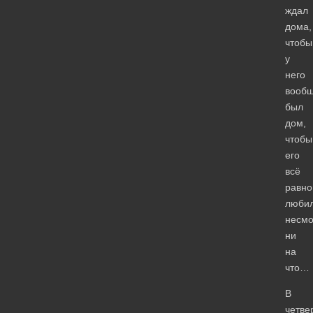
ждал
дома,
чтобы
у
него
вооб
был
дом,
чтобы
его
всё
равно
любил
несмо
ни
на
что…
В
четве