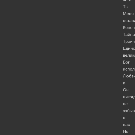
Ты
Меня
остав
Конеч
Тайна
Троич
Единс
велик
Бог
испол
Любви
и
Он
никог
не
забыв
о
нас.
Но