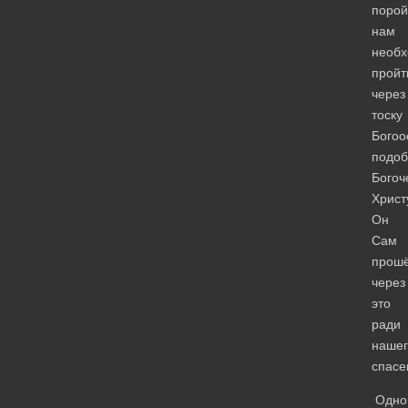
порой
нам
необ
пройт
через
тоску
Богоо
подоб
Богоч
Христ
Он
Сам
прош
через
это
ради
нашег
спас
Одно