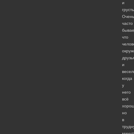
и
груст
Очен
часто
бывае
что
челов
окруж
друзь
и
весел
когда
у
него
всё
хорош
но
в
трудн
минут