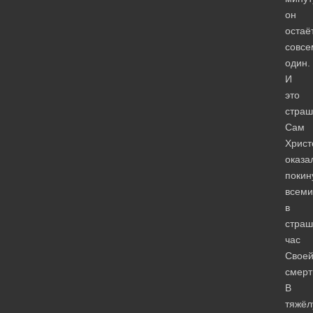
он
остаё
совсе
один.
И
это
страш
Сам
Христ
оказа
покин
всеми
в
стра
час
Свое
смерт
В
тяжё