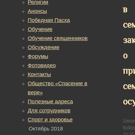
Религии
в
Анонсы
Победная Пасха
се
Обучение
за
Обучение священников
Обсуждение
о
Форумы
Фотовидео
пр
Контакты
Общество «Спасение в
се
вере»
ос
Полезные адреса
Для сотрудников
Спорт и здоровье
Серге
Кобел
Октябрь 2018
10.10