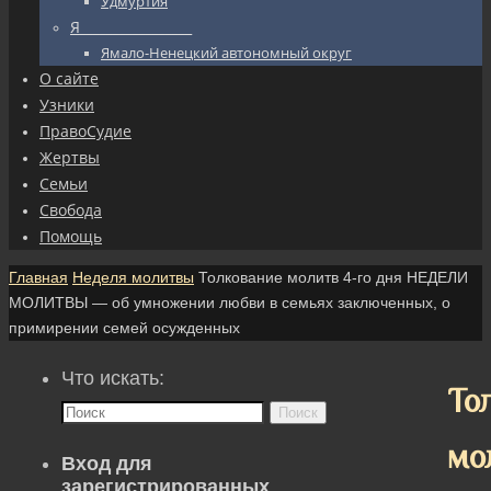
Удмуртия
Я_________________
Ямало-Ненецкий автономный округ
О сайте
Узники
ПравоСудие
Жертвы
Семьи
Свобода
Помощь
Главная
Неделя молитвы
Толкование молитв 4-го дня НЕДЕЛИ
МОЛИТВЫ — об умножении любви в семьях заключенных, о
примирении семей осужденных
Что искать:
То
Поиск
мо
Вход для
зарегистрированных