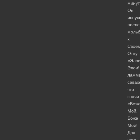
минут
Он
испус
посл
мольб
к
Свое
Отцу:
«Элои
Элои!
ламм
савах
что
значи
«Бож
Мой,
Боже
Мой!
Для
чего