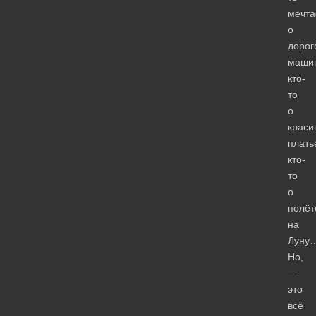
мечта
о
дорог
маши
кто-
то
о
краси
плать
кто-
то
о
полёт
на
Луну
Но,
—
это
всё