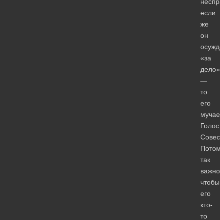
неспр
если
же
он
осужд
«за
дело»
—
то
его
мучае
Голос
Совес
Пото
так
важно
чтобы
его
кто-
то