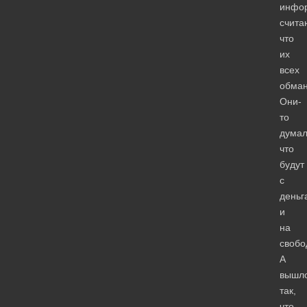
инфо
счита
что
их
всех
обман
Они-
то
думал
что
будут
с
деньг
и
на
свобо
А
вышл
так,
что