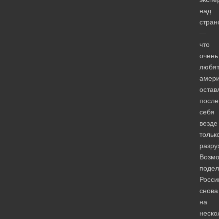
над
стран
—
что
очень
любя
амери
оста
после
себя
везде
тольк
разру
Возмо
подел
Росс
снова
на
неско