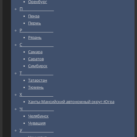
Оренбург
П_________________
Пенза
Пермь
Р_________________
Рязань
С_________________
Самара
Саратов
Симбирск
Т_________________
Татарстан
Тюмень
Х_________________
Ханты-Мансийский автономный округ-Югра
Ч_________________
Челябинск
Чувашия
У_________________