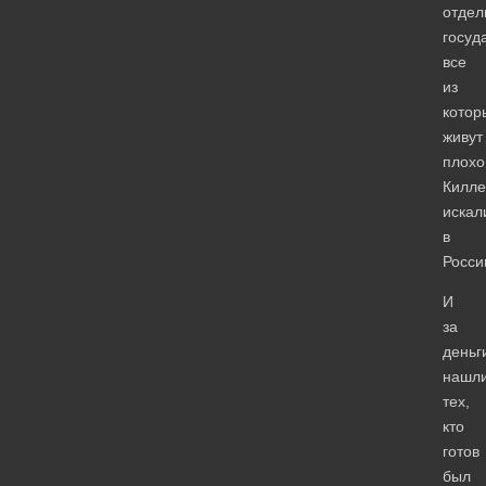
отдел
госуд
все
из
котор
живут
плохо
Килле
искал
в
Росси
И
за
деньг
нашл
тех,
кто
готов
был