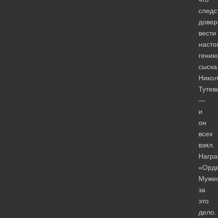
следс
довер
вести
наст
гению
сыска
Нико
Тутев
—
и
он
всех
взял.
Награ
«Орд
Мужес
за
это
дело.