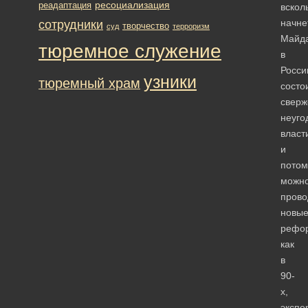
ресоциализация
реадаптация
вскол
начне
сотрудники
творчество
суд
терроризм
Майд
тюремное служение
в
Росси
узники
тюремный храм
состо
сверж
неуго
власт
и
потом
можн
прово
новы
рефо
как
в
90-
х,
экспе