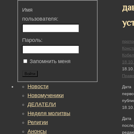
да
Имя
пользователя:
ус
Пароль:
прото
Конст
Кобел
Запомнить меня
18.10
18.10
Войти
Прав
Новости
Дата
перво
Новомученики
публи
ДЕЛАТЕЛИ
18.10
Неделя молитвы
Дата
Религии
после
Анонсы
редак