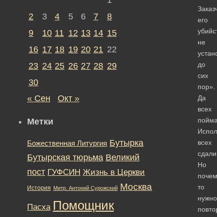
Заказ
2
3
4
5
6
7
8
его
убийс
9
10
11
12
13
14
15
не
16
17
18
19
20
21
22
устан
до
23
24
25
26
27
28
29
сих
30
пор».
« Сен
Окт »
Да
всех
пойма
Метки
Испол
Бутырка
всех
Божественная Литургия
сдали
Бутырская тюрьма
Великий
Но
пост
ГУФСИН
Жизнь в Церкви
почем
Москва
то
История
Митр. Антоний Сурожский
нужно
Помощник
Пасха
повто