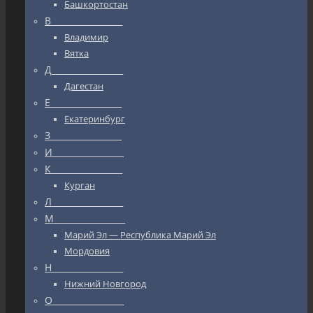
Башкортостан
В_________________
Владимир
Вятка
Д_________________
Дагестан
Е_________________
Екатеринбург
З_________________
И_________________
К_________________
Курган
Л_________________
М_________________
Марий Эл — Республика Марий Эл
Мордовия
Н_________________
Нижний Новгород
О_________________