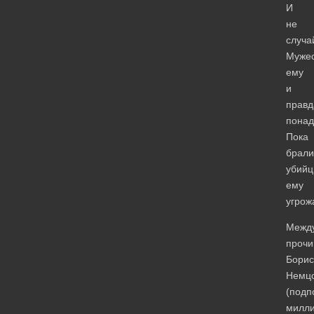
И
не
случа
Мужес
ему
и
правд
понад
Пока
брали
убийц
ему
угрож
Межд
прочи
Борис
Немц
(подп
милли