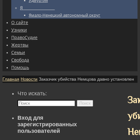
Удмуртия
Я_________________
Ямало-Ненецкий автономный округ
О сайте
Узники
ПравоСудие
Жертвы
Семьи
Свобода
Помощь
Главная
Новости
Заказчик убийства Немцова давно установлен
Что искать:
За
Поиск
уб
Вход для
зарегистрированных
Не
пользователей