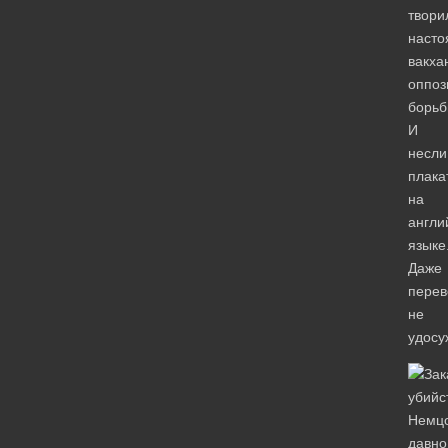
твори
наст
вакха
оппоз
борьб
И
несли
плака
на
англи
языке
Даже
перев
не
удосу