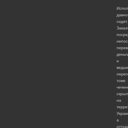
Испол
давно
сидят.
Заказ
посре
непос
пере
деньг
и
ведш
перег
тоже
чечен
скрыл
на
терри
Украи
а
оттуд