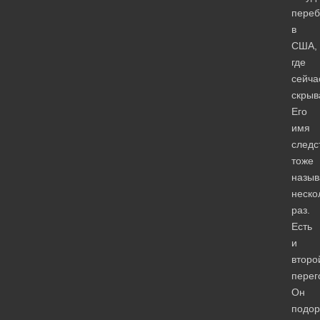
переб
в
США,
где
сейча
скрыв
Его
имя
следс
тоже
назыв
неско
раз.
Есть
и
второ
перег
Он
подор