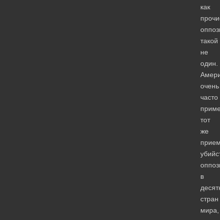
как
прочи
оппоз
такой
не
один.
Амер
очень
часто
прим
тот
же
прие
убийс
оппоз
в
десят
стран
мира,