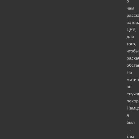
о
чем
расск
ветер
ЦРУ,
для
того,
чтобы
раска
обста
На
митин
по
случа
похор
Немц
я
был
—
там