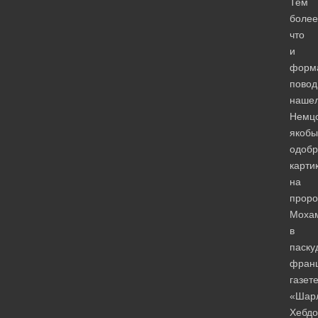
Тем
более
что
и
форм
повод
нашел
Немц
якобы
одобр
карти
на
проро
Моха
в
паску
франц
газет
«Шар
Хебдо