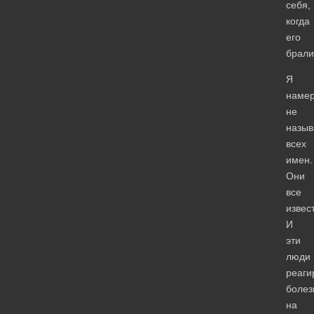
себя,
когда
его
брали
Я
наме
не
назы
всех
имен.
Они
все
извес
И
эти
люди
реаги
болез
на