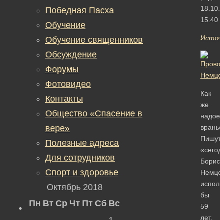
18.10
Победная Пасха
15:40
Обучение
Исто
Обучение священников
Обсуждение
Форумы
Фотовидео
Как
Контакты
же
Общество «Спасение в
надое
вере»
врань
Пишут
Полезные адреса
«сего
Для сотрудников
Борис
Спорт и здоровье
Немц
испол
Октябрь 2018
бы
Пн
Вт
Ср
Чт
Пт
Сб
Вс
59
лет.
1