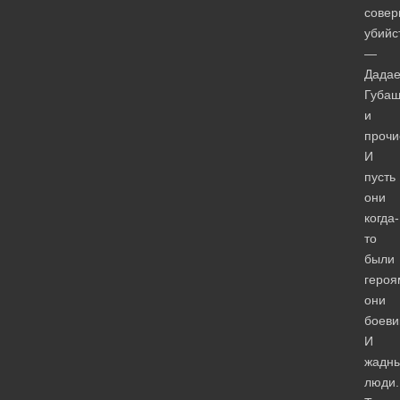
совер
убийс
—
Дадае
Губа
и
прочи
И
пусть
они
когда-
то
были
героя
они
боеви
И
жадн
люди.