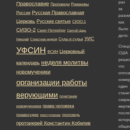
раз
Православие
Романовы
Проповеди
за
Русская Православная
Россия
разом
Церковь
Русские святые
СИЗО-1
как
было
СИЗО-2
Санкт-Петербург
Святой Царь
дело.
УИС
Суды и судьи
Николай
Страстная неделя
Спец
УФСИН
Церковный
ФСИН
США
решил
неделя молитвы
календарь
что
новомученики
оппоз
номе
организации работы
один
стане
верующими
почитание
сакра
права человека
жертв
новомучеников
после
правосудие
проповедь
преступление
котор
протоиерей Константин Кобелев
общес