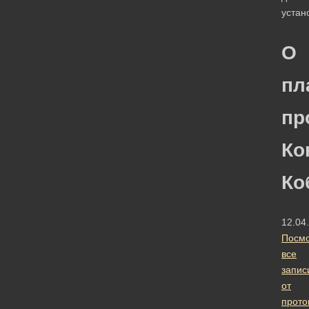
О
пл
пр
Ко
Ко
12.04
Посмо
все
запис
от
прото