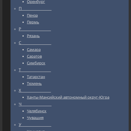
Оренбург
П_________________
Пенза
Пермь
Р_________________
Рязань
С_________________
Самара
Саратов
Симбирск
Т_________________
Татарстан
Тюмень
Х_________________
Ханты-Мансийский автономный округ-Югра
Ч_________________
Челябинск
Чувашия
У_________________