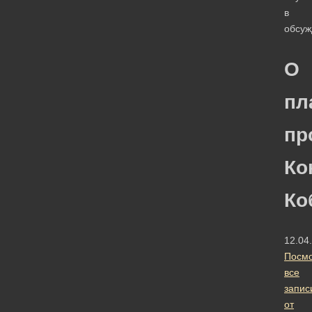
в
обсуж
О
пл
пр
Ко
Ко
12.04
Посмо
все
запис
от