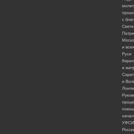
моли
прош
с бла
Святе
Патри
Моско
и все
Руси
Кирил
и мит
Сарат
и Вол
Лонги
Руков
проце
помо
начал
УФСИ
Росси