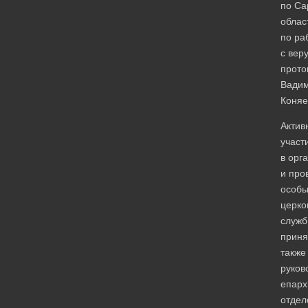
по Са
облас
по ра
с ве
прото
Вади
Коняе
Актив
участ
в орг
и про
особы
церко
служб
приня
также
руков
епарх
отдел