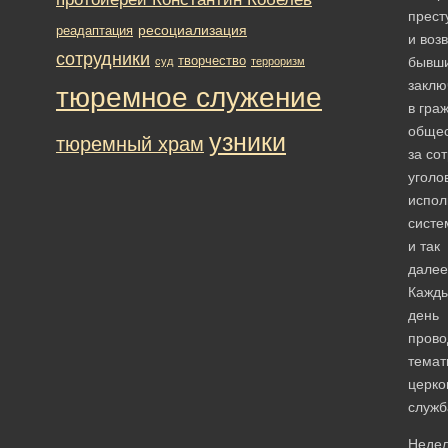
прест
ресоциализация
реадаптация
и воз
сотрудники
творчество
бывш
суд
терроризм
заклю
тюремное служение
в гра
общес
узники
тюремный храм
за со
уголо
испол
систе
и так
далее
Кажд
день
прово
темат
церко
служб
Неде