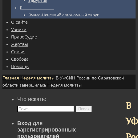
Удмуртия
Я_________________
Ямало-Ненецкий автономный округ
О сайте
Узники
ПравоСудие
Жертвы
Семьи
Свобода
Помощь
Главная
Неделя молитвы
В УФСИН России по Саратовской
области завершилась Неделя молитвы
Что искать:
В
Поиск
У
Вход для
зарегистрированных
Ро
пользователей