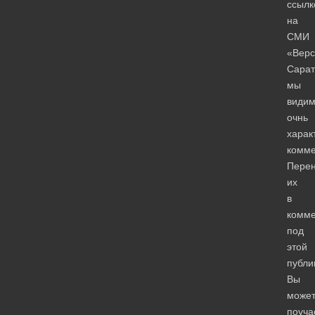
ссылк
на
СМИ
«Верс
Сарат
мы
види
очнь
харак
комме
Перен
их
в
комме
под
этой
публи
Вы
може
поуча