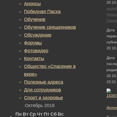
20.10
Анонсы
моли
Победная Пасха
Новос
Обучение
Сарат
Обучение священников
Дата
Обсуждение
перво
публи
Форумы
20.10
Фотовидео
Дата
Контакты
после
Общество «Спасение в
редак
вере»
20.10
Полезные адреса
23:21
Для сотрудников
Спорт и здоровье
Октябрь 2018
Исто
Пн
Вт
Ср
Чт
Пт
Сб
Вс