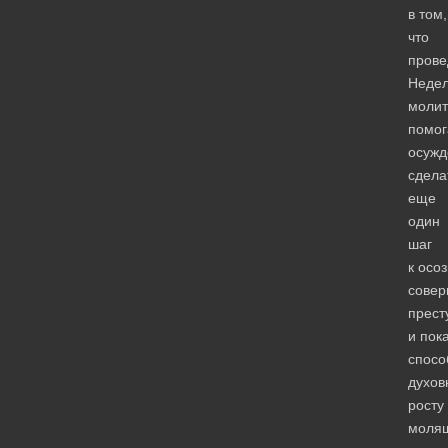
в том,
что
прове
Неде
моли
помог
осуж
сдела
еще
один
шаг
к осо
совер
прест
и пок
спосо
духов
росту
молящ