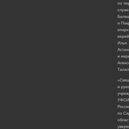
по тю
служ
Балаш
и Пок
епарх
иерей
Илья
Астах
и иер
Алекс
Талал
«Свя
и рук
учреж
УФСИ
Росси
по Са
облас
увере