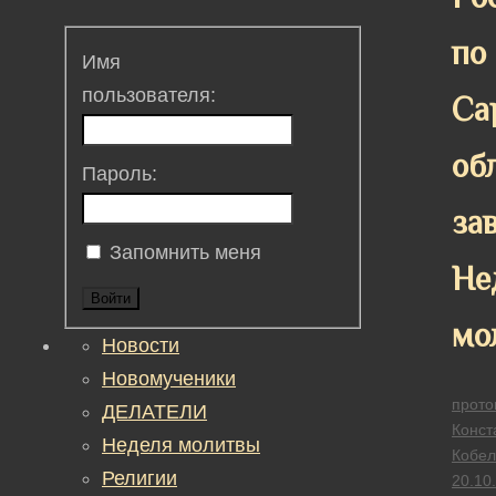
по
Имя
пользователя:
Са
об
Пароль:
за
Запомнить меня
Не
Войти
мо
Новости
Новомученики
прото
ДЕЛАТЕЛИ
Конст
Неделя молитвы
Кобел
Религии
20.10