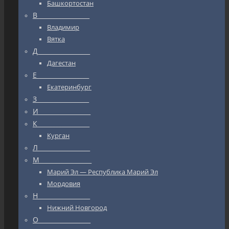
Башкортостан
В_________________
Владимир
Вятка
Д_________________
Дагестан
Е_________________
Екатеринбург
З_________________
И_________________
К_________________
Курган
Л_________________
М_________________
Марий Эл — Республика Марий Эл
Мордовия
Н_________________
Нижний Новгород
О_________________