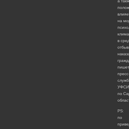
а так
полож
влияе
на мо
психо
клима
в сре
отбы
наказ
гражд
пише
пресс
служб
УФСИ
по Са
облас
PS:
по
приве