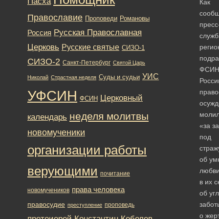
Пасха
Как
сооб
Православие
Романовы
Проповеди
пресс
Русская Православная
Россия
служб
Церковь
Русские святые
регио
СИЗО-1
подра
СИЗО-2
Санкт-Петербург
Святой Царь
ФСИ
УИС
Суды и судьи
Николай
Страстная неделя
Росси
УФСИН
право
Церковный
ФСИН
осуж
неделя молитвы
молил
календарь
«за з
новомученики
под
организации работы
страж
об ум
верующими
любв
почитание
в их 
права человека
новомучеников
об уг
правосудие
забот
проповедь
преступление
о жер
протоиерей Константин Кобелев