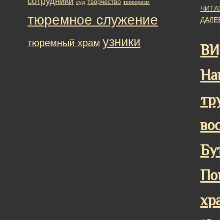
сотрудники
творчество
суд
терроризм
ЧИТА
тюремное служение
ДАЛЕ
узники
тюремный храм
ВИ
На
тр
во
Бу
По
хр