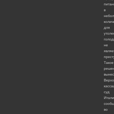
питан
в
небо
колич
для
утоле
голод
не
являе
прест
Такое
реше
вынес
Верх
касса
суд
Итали
сооб
во