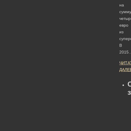
на
сумм
четыр
евро
из
супер
В
2015
ЧИТА
ДАЛЕ