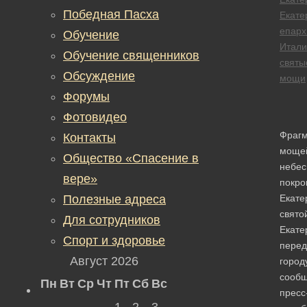
Победная Пасха
Екате
епарх
Обучение
Итали
Обучение священников
святы
Обсуждение
мощи
Форумы
Фотовидео
Фрагм
Контакты
моще
Общество «Спасение в
небес
вере»
покро
Полезные адреса
Екате
свято
Для сотрудников
Екате
Спорт и здоровье
перед
Август 2026
город
сообщ
Пн
Вт
Ср
Чт
Пт
Сб
Вс
пресс
1
2
3