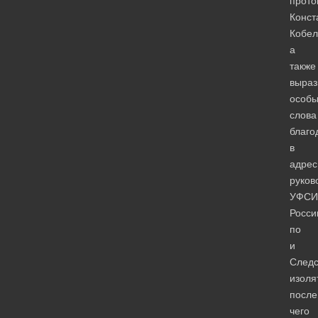
прото
Конст
Кобел
а
также
выраз
особ
слова
благо
в
адрес
руков
УФСИ
Росси
по
и
Следс
изоля
после
чего