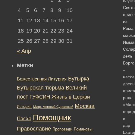
служб
Свят
4
5
6
7
8
9
10
приве
11
12
13
14
15
16
17
из
Рима
18
19
20
21
22
23
24
марки
25
26
27
28
29
30
31
Имма
Сола
« Апр
дель
Борго
Метки
–
насле
Бутырка
Божественная Литургия
древн
Бутырская тюрьма
Великий
арист
пост
ГУФСИН
Жизнь в Церкви
рода.
«Марк
Москва
История
Митр. Антоний Сурожский
перед
Помощник
Пасха
в
дар
Православие
Романовы
Проповеди
Екате