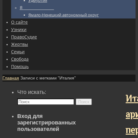
Удмуртия
Я_________________
Ямало-Ненецкий автономный округ
О сайте
Узники
ПравоСудие
Жертвы
Семьи
Свобода
Помощь
Главная
Записи с метками "Италия"
Что искать:
Ит
Поиск
ар
Вход для
зарегистрированных
пе
пользователей