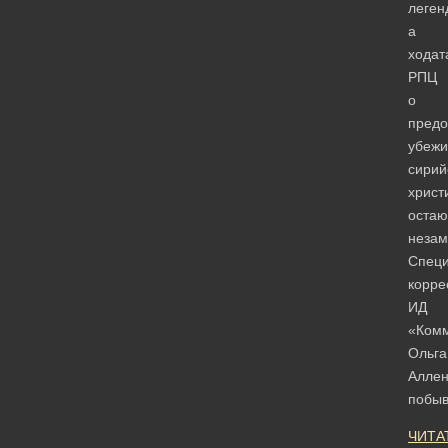
леген
а
ходат
РПЦ
о
предо
убеж
сирий
христ
остаю
незам
Спец
корре
ИД
«Ком
Ольга
Аллен
побы
ЧИТА