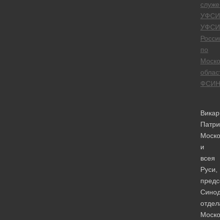
служе
УФСИ
УФСИ
Росси
по
Моско
облас
ФСИ
Викар
Патри
Моско
и
всея
Руси,
предс
Синод
отдел
Моско