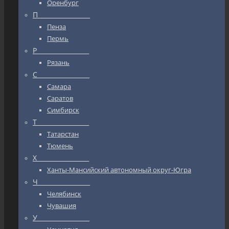
Оренбург
П_________________
Пенза
Пермь
Р_________________
Рязань
С_________________
Самара
Саратов
Симбирск
Т_________________
Татарстан
Тюмень
Х_________________
Ханты-Мансийский автономный округ-Югра
Ч_________________
Челябинск
Чувашия
У_________________