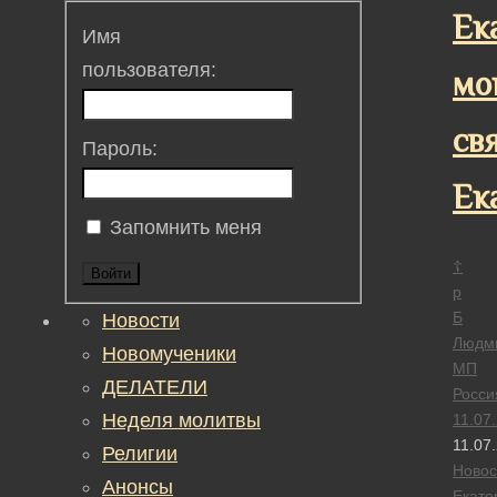
Ек
Имя
пользователя:
мо
св
Пароль:
Ек
Запомнить меня
☦
Войти
р
Б
Новости
Людм
Новомученики
МП
ДЕЛАТЕЛИ
Росси
Неделя молитвы
11.07
11.07
Религии
Новос
Анонсы
Екате