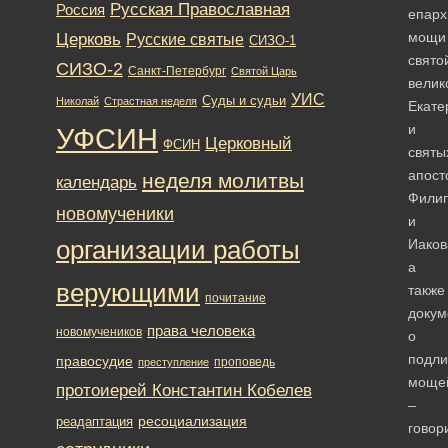
Русская Православная
Россия
епарх
Церковь
мощи
Русские святые
СИЗО-1
свято
СИЗО-2
Санкт-Петербург
Святой Царь
велик
УИС
Суды и судьи
Николай
Страстная неделя
Екате
и
УФСИН
Церковный
ФСИН
святы
апост
неделя молитвы
календарь
Фили
новомученики
и
организации работы
Иаков
а
верующими
также
почитание
докум
права человека
новомучеников
о
подли
правосудие
проповедь
преступление
моще
протоиерей Константин Кобелев
–
ресоциализация
реадаптация
говор