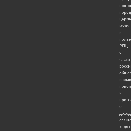
поэто
перед
церкв
музее
в
польз
РПЦ
у
части
росси
общес
вызыв
непо
и
протес
о
доход
свяще
ходят