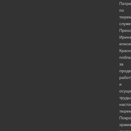
Патри
по
тюре
служ
Прео
Ирина
еписк
Красн
побла
за
прод
работ
и
осуще
труды
насто
тюрем
Покро
храм