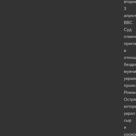
вторн
3
апрел
BBC.
Суд
отмен
приго
в
отно
бездо
мужч
украи
проис
Рома
Остря
котор
украл
сыр
и
сосис