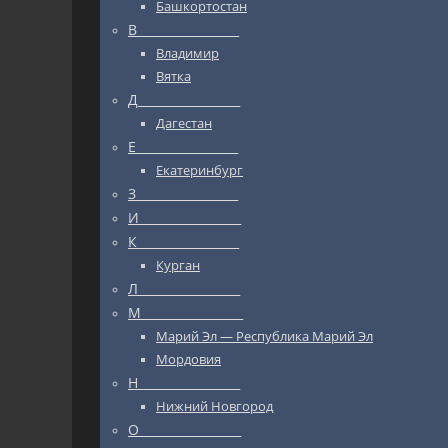
Башкортостан
В_________________
Владимир
Вятка
Д_________________
Дагестан
Е_________________
Екатеринбург
З_________________
И_________________
К_________________
Курган
Л_________________
М_________________
Марий Эл — Республика Марий Эл
Мордовия
Н_________________
Нижний Новгород
О_________________