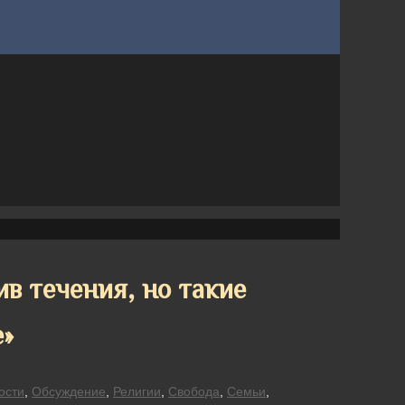
в течения, но такие
е»
ости
,
Обсуждение
,
Религии
,
Свобода
,
Семьи
,