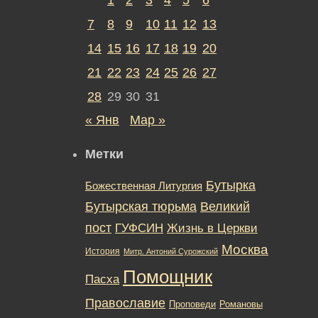
7
8
9
10
11
12
13
14
15
16
17
18
19
20
21
22
23
24
25
26
27
28
29
30
31
« Янв
Мар »
Метки
Бутырка
Божественная Литургия
Бутырская тюрьма
Великий
пост
ГУФСИН
Жизнь в Церкви
Москва
История
Митр. Антоний Сурожский
Помощник
Пасха
Православие
Романовы
Проповеди