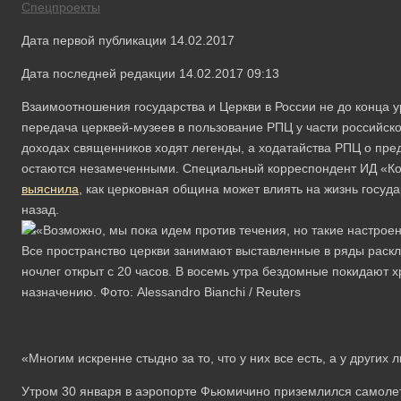
Спецпроекты
Дата первой публикации 14.02.2017
Дата последней редакции 14.02.2017 09:13
Взаимоотношения государства и Церкви в России не до конца 
передача церквей-музеев в пользование РПЦ у части российско
доходах священников ходят легенды, а ходатайства РПЦ о пр
остаются незамеченными. Специальный корреспондент ИД «К
выяснила
, как церковная община может влиять на жизнь госуда
назад.
Все пространство церкви занимают выставленные в ряды раскл
ночлег открыт с 20 часов. В восемь утра бездомные покидают х
назначению. Фото: Alessandro Bianchi / Reuters
«Многим искренне стыдно за то, что у них все есть, а у других
Утром 30 января в аэропорте Фьюмичино приземлился самоле