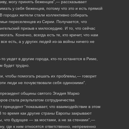
 живу, могу принять беженцев”,— рассказывает
ать у себя беженцев, потому что это и есть прямой
 В городах жители стали коллективно собирать
емьи переселенцев из Сирии. Получается, что
гельский призыв к милосердию. И то, что сейчас
гать. Конечно, всегда есть те, кто кричит, что нам
все есть, а у других людей из-за войны ничего не
-то уедет в другие города, кто-то останется в Риме,
м будет трудно.
ими, чтобы помогать решать их проблемы,— говорит
ти люди не почувствовали себя одинокими”.
 президент общины святого Эгидия Марко
ров стала результатом сотрудничества
т прецедент “показывает, что взаимодействие в этом
 В то время как другие страны Европы закрывают
ы, что будущее — за мостами, а не за стенами”,—
ну, где к ним относятся ответственно, непременно