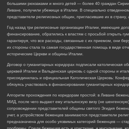
большими рюкзаками и много детей — более 40 граждан Сирии,
Ливане, получили убежище в Италии. В специально отведенном
представители религиозных общин, пригласившие их в страну,
Год назад три религиозные организации Италии, имеющие дог
финансирование, обратились к властям с просьбой открыть гу
гарантируя, что все расходы, связанные с их приемом, они б
их стороны стала та самая государственная помощь в виде отч
исторические Церкви и общины Италии.
Договор о гуманитарных коридорах подписали католическая об
церквей Италии и Вальденская церковь с одной стороны и итал
присоединилась и официальная Католическая Церковь: Конфер
обязуясь участвовать в финансировании гуманитарных коридор
Алгоритм прохождения по коридорам простой: в Ливане бежен
МИД, после чего выдают ему итальянскую визу (не шенгенскую)
сопровождении представителей общины святого Эгидия беженцы
учет, а устройством беженцев занимаются представители рел
предназначена для особо уязвимых категорий беженцев — ста
проблемы. Среди беженцев есть и христиане, и мусульмане, 