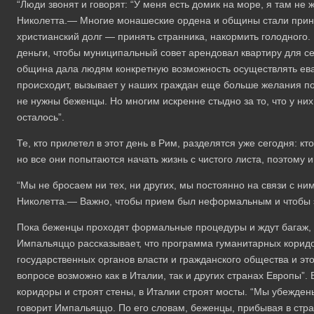
“Люди звонят и говорят: “У меня есть домик на море, я там не
Николетта.— Многие монашеские ордена и общины стали приним
христианский долг — принять странника, накормить голодного.
деньги, чтобы муниципальный совет арендовал квартиру для с
община дала людям конкретную возможность осуществлять еван
происходит, вызывает у наших граждан еще больше желания помо
не нужны беженцы. Но многим искренне стыдно за то, что у них 
осталось”.
Те, кто прилетел в этот день в Рим, разделятся уже сегодня: кто
но все они попытаются начать жизнь с чистого листа, поэтому и
“Мы не бросаем ни тех, ни других, мы постоянно на связи с н
Николетта.— Важно, чтобы прием был неформальным и чтобы э
Пока беженцы проходят формальные процедуры и ждут багаж,
Импальяццо рассказывает, что программа гуманитарных коридо
государственных органов власти и гражданского общества и это
вопросе возможно как в Италии, так и других странах Европы”.
коридоры и строят стены, в Италии строят мосты. “Мы убежден
говорит Импальяццо. По его словам, беженцы, прибывая в стра