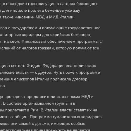
 в последние годы живущие в лагерях беженцев в
 для них зале прилета беженцев уже ждут
 а также чиновники МВД и МИД Италии.
овор с государством и получающие государственное
манитарные коридоры для сирийских беженцев,
ерут на себя. Финансовым обеспечением программы с
ислений от налогов граждан, которую получают все
щина святого Эгидия, Федерация евангелических
ьянские власти — с другой. Чуть позже к программе
енция епископов Италии подписала договор,
ов.
ца проверяют представители итальянских МВД и
. В составе организованной группы и в
 прилетают в Рим. В Италии власти ставят их на
игиозных общин. Программа гуманитарных коридоров
риков или семей с детьми, имеющих особые
конфессиональная принадлежность не является