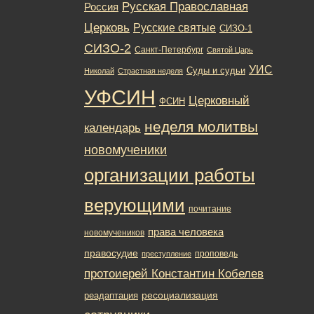
Русская Православная
Россия
Церковь
Русские святые
СИЗО-1
СИЗО-2
Санкт-Петербург
Святой Царь
УИС
Суды и судьи
Николай
Страстная неделя
УФСИН
Церковный
ФСИН
неделя молитвы
календарь
новомученики
организации работы
верующими
почитание
права человека
новомучеников
правосудие
проповедь
преступление
протоиерей Константин Кобелев
ресоциализация
реадаптация