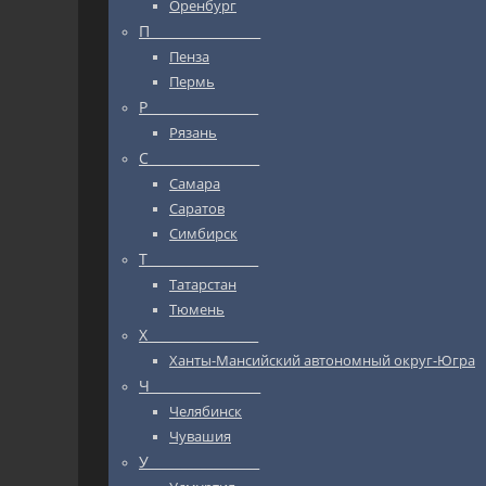
Оренбург
П_________________
Пенза
Пермь
Р_________________
Рязань
С_________________
Самара
Саратов
Симбирск
Т_________________
Татарстан
Тюмень
Х_________________
Ханты-Мансийский автономный округ-Югра
Ч_________________
Челябинск
Чувашия
У_________________