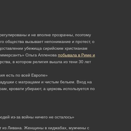
урегулированы и не вполне прозрачны, поэтому
го общества вызывает непонимание и протест, о
едоставлении убежища сирийским христианам
оммерсантъ» Ольга Алленова
побывала в Риме и
рства, в котором религия вышла из тени 30 лет
адушки с матрацами и чистым бельем. Вход на
рам, кровати убирают, а церковь используется по
 людей из-за войны ничего не осталось»
т из Ливана. Женщины в хиджабах, мужчины с