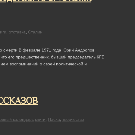
иги
,
отставка
,
Сталин
го смерти В феврале 1971 года Юрий Андропов
, что его предшественник, бывший председатель КГБ
анием воспоминаний о своей политической и
ССКАЗОВ
овный календарь
книги
,
Пасха
,
творчество