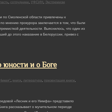
ласть
,
сотрудники
,
УФСИН
,
Экстремизм
и по Смоленской области привлечены к
 по мнению прокурора заключается в том, что были
тремисткой деятельности. Выяснилось, что один из
ий до этого наказание в Белоруссии, привез с
о юности и о Боге
Никея"
,
книги
,
литература
,
презентация книги
,
федовой «Лесник и его Нимфа» представило
Книга рассказывает о мучительном периоде