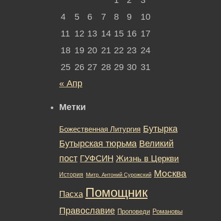
4
5
6
7
8
9
10
11
12
13
14
15
16
17
18
19
20
21
22
23
24
25
26
27
28
29
30
31
« Апр
Метки
Бутырка
Божественная Литургия
Бутырская тюрьма
Великий
пост
ГУФСИН
Жизнь в Церкви
Москва
История
Митр. Антоний Сурожский
Помощник
Пасха
Православие
Романовы
Проповеди