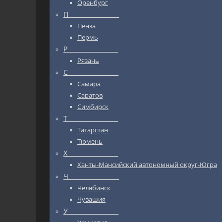
Оренбург
П_________________
Пенза
Пермь
Р_________________
Рязань
С_________________
Самара
Саратов
Симбирск
Т_________________
Татарстан
Тюмень
Х_________________
Ханты-Мансийский автономный округ-Югра
Ч_________________
Челябинск
Чувашия
У_________________