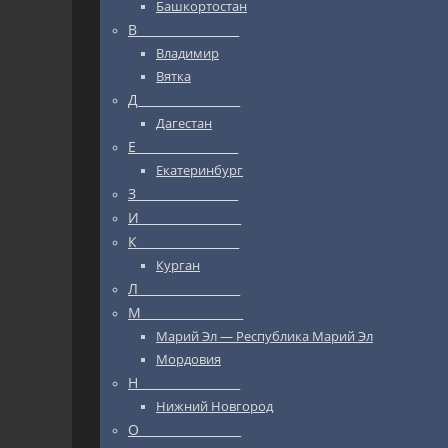
Башкортостан
В_________________
Владимир
Вятка
Д_________________
Дагестан
Е_________________
Екатеринбург
З_________________
И_________________
К_________________
Курган
Л_________________
М_________________
Марий Эл — Республика Марий Эл
Мордовия
Н_________________
Нижний Новгород
О_________________