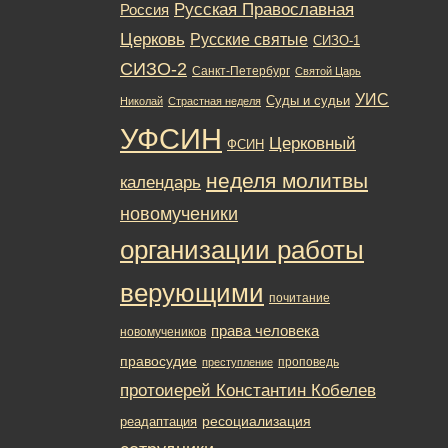
Русская Православная
Россия
Церковь
Русские святые
СИЗО-1
СИЗО-2
Санкт-Петербург
Святой Царь
УИС
Суды и судьи
Николай
Страстная неделя
УФСИН
Церковный
ФСИН
неделя молитвы
календарь
новомученики
организации работы
верующими
почитание
права человека
новомучеников
правосудие
проповедь
преступление
протоиерей Константин Кобелев
ресоциализация
реадаптация