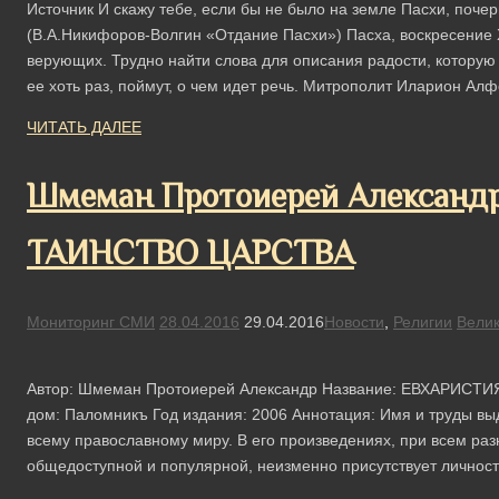
Источник И скажу тебе, если бы не было на земле Пасхи, почер
(В.А.Никифоров-Волгин «Отдание Пасхи») Пасха, воскресение 
верующих. Трудно найти слова для описания радости, которую
ее хоть раз, поймут, о чем идет речь. Митрополит Иларион А
ЧИТАТЬ ДАЛЕЕ
Шмеман Протоиерей Алексан
ТАИНСТВО ЦАРСТВА
Мониторинг СМИ
28.04.2016
29.04.2016
Новости
,
Религии
Велик
Автор: Шмеман Протоиерей Александр Название: ЕВХАРИСТИ
дом: Паломникъ Год издания: 2006 Аннотация: Имя и труды в
всему православному миру. В его произведениях, при всем раз
общедоступной и популярной, неизменно присутствует личност