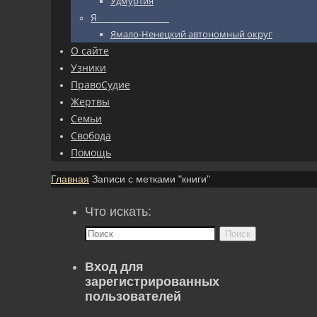
Удмуртия
Я_________________
Ямало-Ненецкий автономный округ
О сайте
Узники
ПравоСудие
Жертвы
Семьи
Свобода
Помощь
Главная
Записи с метками "книги"
Что искать:
Поиск
Вход для
зарегистрированных
пользователей