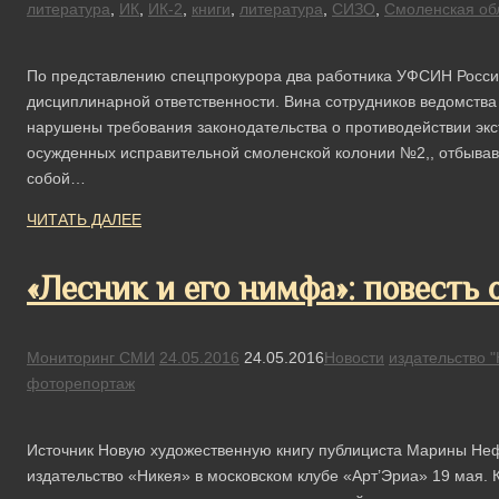
литература
,
ИК
,
ИК-2
,
книги
,
литература
,
СИЗО
,
Смоленская об
По представлению спецпрокурора два работника УФСИН Росси
дисциплинарной ответственности. Вина сотрудников ведомства
нарушены требования законодательства о противодействии экс
осужденных исправительной смоленской колонии №2,, отбывавш
собой…
ЧИТАТЬ ДАЛЕЕ
«Лесник и его нимфа»: повесть 
Мониторинг СМИ
24.05.2016
24.05.2016
Новости
издательство "
фоторепортаж
Источник Новую художественную книгу публициста Марины Не
издательство «Никея» в московском клубе «Арт’Эриа» 19 мая. 