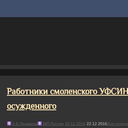
Работники смоленского УФСИН 
осужденного
р Б Людмила
МП Россия
18.12.2016
22.12.2016
Для сотру