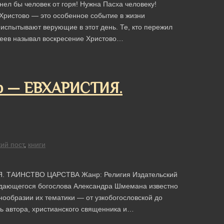
нел бы человек от горя! Нужна Пасха человеку!
Христово — это особенное событие в жизни
 испытывают верующие в этот день. Те, кто пережил
лфеев называл воскресение Христово…
др — ЕВХАРИСТИЯ.
ий пост
,
книги
Я. ТАИНСТВО ЦАРСТВА Жанр: Религия Издательский
ыдающегося богослова Александра Шмемана известно
нообразии их тематики — от узкобогословской до
ь автора, христианского священника и…