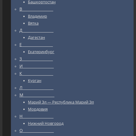
Башкортостан
В_________________
Владимир
Вятка
Д_________________
Дагестан
Е_________________
Екатеринбург
З_________________
И_________________
К_________________
Курган
Л_________________
М_________________
Марий Эл — Республика Марий Эл
Мордовия
Н_________________
Нижний Новгород
О_________________