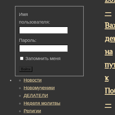
—
Имя
пользователя:
Ва
де
Пароль:
на
Запомнить меня
пу
Войти
к
Новости
Новомученики
По
ДЕЛАТЕЛИ
—
Неделя молитвы
Религии