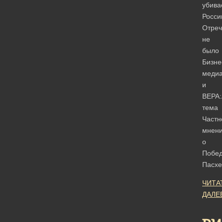
убива
Росс
Отреч
не
было
Бизне
меди
и
ВЕРА:
тема
Частн
мнен
о
Побе
Пасхе
ЧИТА
ДАЛЕ