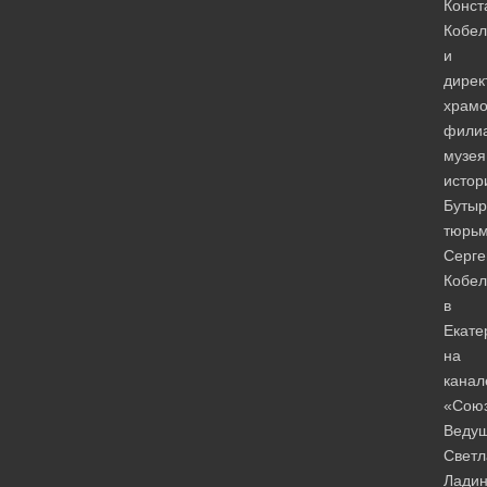
Конст
Кобел
и
дирек
храмо
фили
музея
истор
Бутыр
тюрь
Серге
Кобел
в
Екате
на
канал
«Союз
Веду
Светл
Ладин