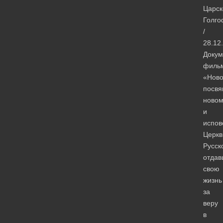
Царск
Голг
/
28.12
Докум
филь
«Ново
посвя
новом
и
испов
Церкв
Русск
отда
свою
жизнь
за
веру
в