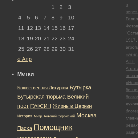
в
1
2
3
вере»
4
5
6
7
8
9
10
Религ
Фотов
11
12
13
14
15
16
17
"Оста
18
19
20
21
22
23
24
1917
,
агроп
25
26
27
28
29
30
31
«Агил
« Апр
АПН
Агент
Метки
печат
«Ново
Бутырка
Божественная Литургия
бизне
Бутырская тюрьма
Великий
благо
духов
пост
ГУФСИН
Жизнь в Церкви
блоге
Москва
История
Митр. Антоний Сурожский
главн
редак
Помощник
Пасха
радио