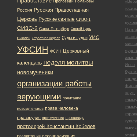
Православие
Романовы
«Вер
Проповеди
госиз
Русская Православная
Россия
доцен
Церковь
Русские святые
СИЗО-1
духов
СИЗО-2
Санкт-Петербург
Святой Царь
Патри
еванг
УИС
Суды и судьи
Николай
Страстная неделя
мисси
УФСИН
Церковный
журна
ФСИН
измен
неделя молитвы
календарь
Илья
новомученики
Кузьм
канди
организации работы
филол
наук
,
верующими
почитание
комм
комму
права человека
новомучеников
коров
правосудие
проповедь
преступление
культ
протоиерей Константин Кобелев
высок
этики
,
ресоциализация
реадаптация