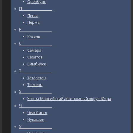
Оренбург
П_________________
Пенза
Пермь
Р_________________
Рязань
С_________________
Самара
Саратов
Симбирск
Т_________________
Татарстан
Тюмень
Х_________________
Ханты-Мансийский автономный округ-Югра
Ч_________________
Челябинск
Чувашия
У_________________