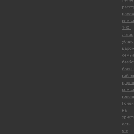
летие
расст
царск
семьи
100-
летие
убийс
царск
семьи
безбо
больш
гибел
царск
семьи
гонен
Гонен
на
христ
есть
что