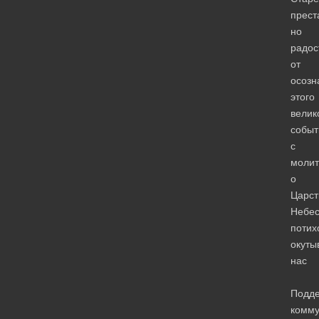
прест
но
радос
от
осозн
этого
велик
событ
с
молит
о
Царст
Небес
потих
окуты
нас
Подд
комм