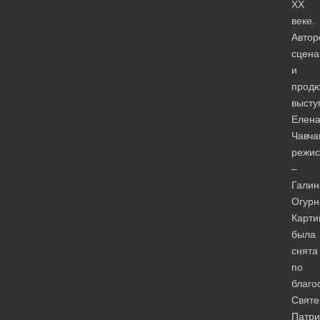
ХХ
веке.
Автор
сцена
и
прод
высту
Елен
Чавча
режи
–
Галин
Огурн
Карти
была
снята
по
благо
Святе
Патри