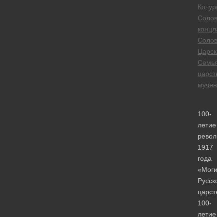
Кочур
Солов
концл
Солов
Царск
Семь
царст
мучен
100-
летие
рево
1917
года
«Мог
Русск
царст
100-
летие