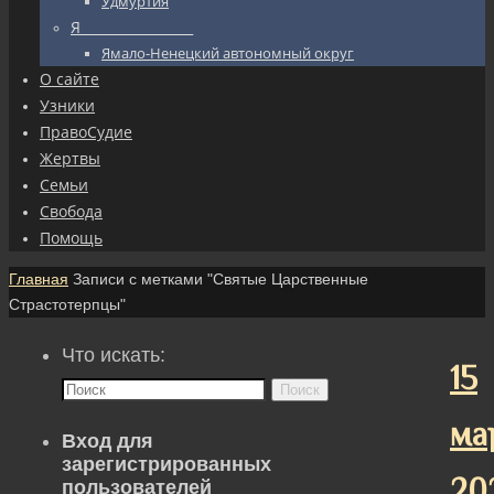
Удмуртия
Я_________________
Ямало-Ненецкий автономный округ
О сайте
Узники
ПравоСудие
Жертвы
Семьи
Свобода
Помощь
Главная
Записи с метками "Святые Царственные
Страстотерпцы"
Что искать:
15
Поиск
ма
Вход для
зарегистрированных
20
пользователей