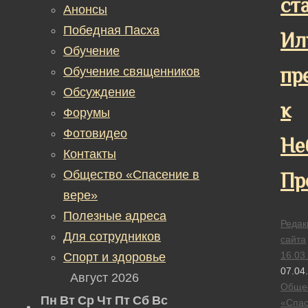
ст
Анонсы
Победная Пасха
Ил
Обучение
пр
Обучение священников
Обсуждение
к
Форумы
Фотовидео
Не
Контакты
Общество «Спасение в
Пр
вере»
Полезные адреса
Редак
Для сотрудников
сайта
16.03
Спорт и здоровье
07.04
Август 2026
Обще
Пн
Вт
Ср
Чт
Пт
Сб
Вс
«Спа