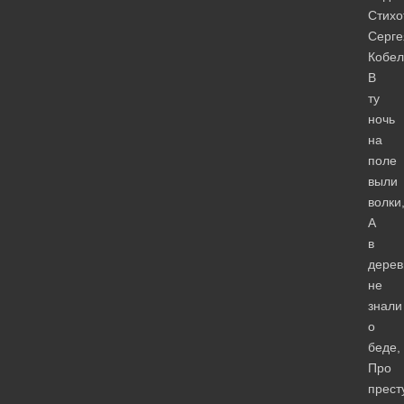
Стихо
Серге
Кобел
В
ту
ночь
на
поле
выли
волки
А
в
дерев
не
знали
о
беде,
Про
прест