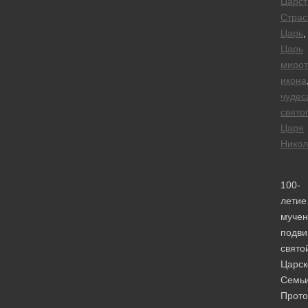
Царст
Страс
Царь
,
Царь
мирот
икона
чудес
свято
Царя
Никол
100-
летие
мучен
подви
свято
Царск
Семьи
Прото