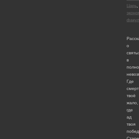
Царь
,
эконо
факул
Расск
о
святы
в
полно
невоз
Где
смерт
твоё
жало,
где
ад
твоя
побед
Старе