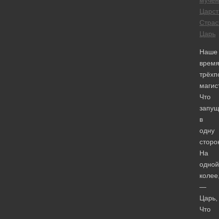
мучен
Царст
Страс
Царь
Наше
время
трёхп
магис
Что
запу
в
одну
сторо
На
одной
колее
—
Царь,
Что