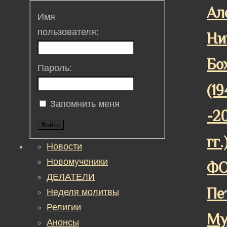
Ал
Имя
пользователя:
Ни
Бо
Пароль:
(1
Запомнить меня
-2
Войти
гг.
Новости
Новомученики
Ф
ДЕЛАТЕЛИ
Пе
Неделя молитвы
Религии
Му
Анонсы