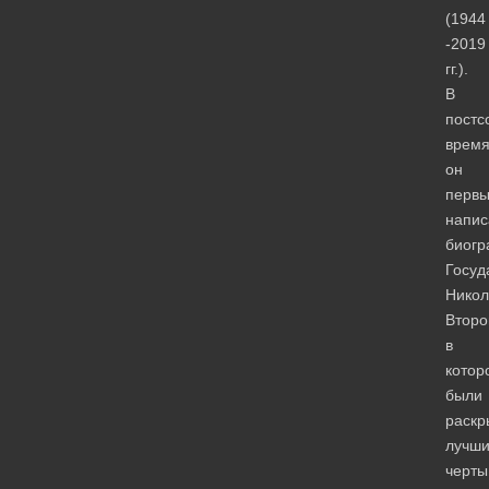
(1944
-2019
гг.).
В
постс
врем
он
перв
напис
биог
Госуд
Никол
Второ
в
котор
были
раскр
лучш
черты