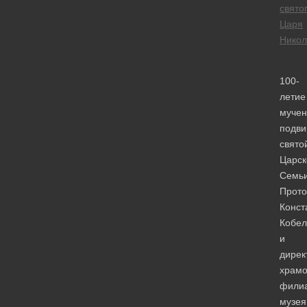
свято
Царя
Никол
100-
летие
мучен
подви
свято
Царск
Семьи
Прото
Конст
Кобел
и
дирек
храмо
фили
музея