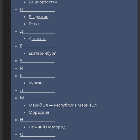
Башкортостан
В_________________
Владимир
Вятка
Д_________________
Дагестан
Е_________________
Екатеринбург
З_________________
И_________________
К_________________
Курган
Л_________________
М_________________
Марий Эл — Республика Марий Эл
Мордовия
Н_________________
Нижний Новгород
О_________________