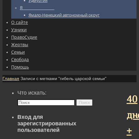
Удмуртия
Я_________________
Ямало-Ненецкий автономный округ
О сайте
Узники
ПравоСудие
Жертвы
Семьи
Свобода
Помощь
Главная
Записи с метками "гибель царской семьи"
Что искать:
40
Поиск
дн
Вход для
зарегистрированных
+
пользователей