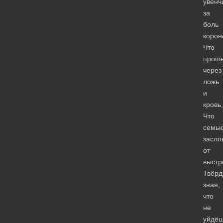
увенч
за
боль
корон
Что
прош
через
ложь
и
кровь,
Что
семь
засло
от
выстр
Твёрд
зная,
что
не
уйдё