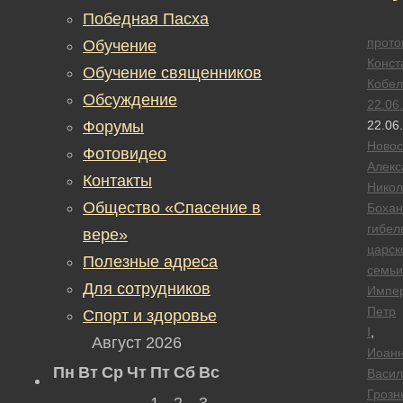
Победная Пасха
прото
Обучение
Конст
Обучение священников
Кобел
Обсуждение
22.06
Форумы
22.06
Новос
Фотовидео
Алекс
Контакты
Никол
Общество «Спасение в
Бохан
гибел
вере»
царск
Полезные адреса
семьи
Для сотрудников
Импе
Петр
Спорт и здоровье
I
,
Август 2026
Иоан
Пн
Вт
Ср
Чт
Пт
Сб
Вс
Васил
Грозн
1
2
3