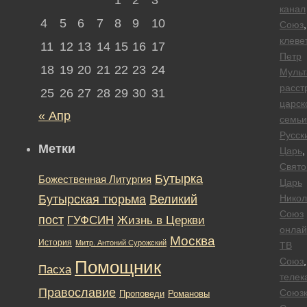
канал
4
5
6
7
8
9
10
Союз
,
клеве
11
12
13
14
15
16
17
Петр
18
19
20
21
22
23
24
Мульт
расст
25
26
27
28
29
30
31
царск
« Апр
семьи
Русск
Метки
Царь
,
Свято
Бутырка
Божественная Литургия
Царь
Бутырская тюрьма
Великий
Никол
Союз
пост
ГУФСИН
Жизнь в Церкви
онлай
Москва
История
Митр. Антоний Сурожский
ТВ
Союз
,
Помощник
Пасха
телек
Православие
Союз
Романовы
Проповеди