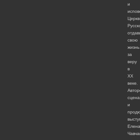
и
испов
Церкв
Русск
отда
свою
жизнь
за
веру
в
ХХ
веке.
Автор
сцена
и
прод
высту
Елен
Чавча