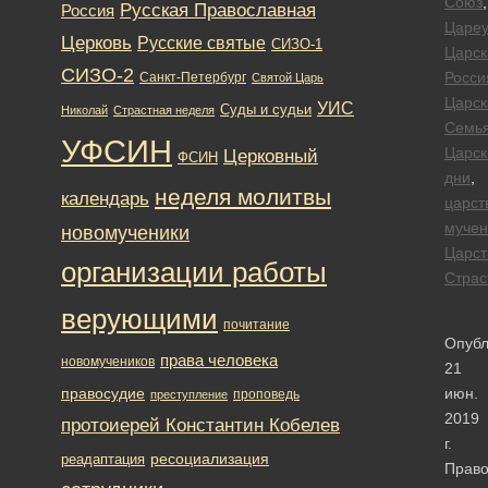
Союз
,
Русская Православная
Россия
Цареу
Церковь
Русские святые
СИЗО-1
Царск
СИЗО-2
Росси
Санкт-Петербург
Святой Царь
Царск
УИС
Суды и судьи
Николай
Страстная неделя
Семь
УФСИН
Царск
Церковный
ФСИН
дни
,
неделя молитвы
календарь
царст
мучен
новомученики
Царст
организации работы
Страс
верующими
почитание
Опубл
права человека
новомучеников
21
правосудие
июн.
проповедь
преступление
2019
протоиерей Константин Кобелев
г.
ресоциализация
реадаптация
Прав