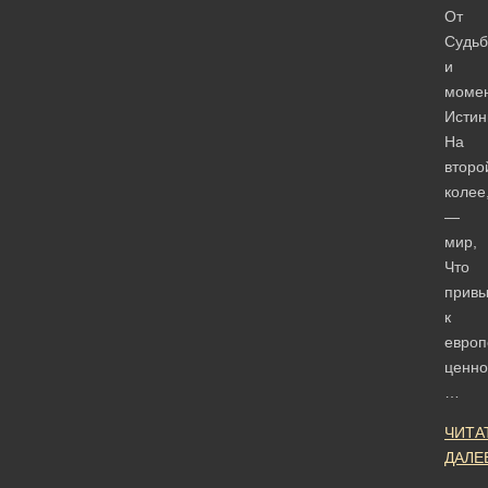
От
Судь
и
моме
Истин
На
второ
колее
—
мир,
Что
привы
к
европ
ценно
…
ЧИТА
ДАЛЕ