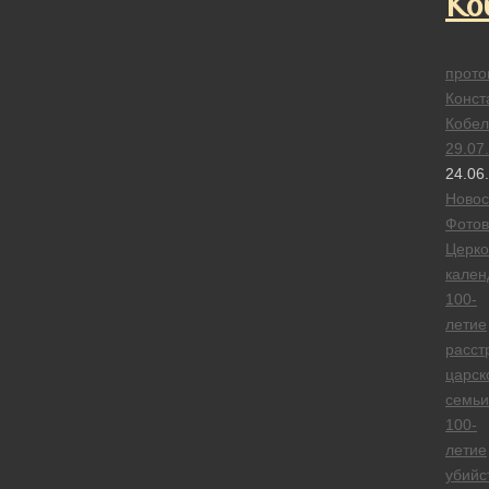
Ко
прото
Конст
Кобел
29.07
24.06
Новос
Фотов
Церк
кален
100-
летие
расст
царск
семьи
100-
летие
убийс