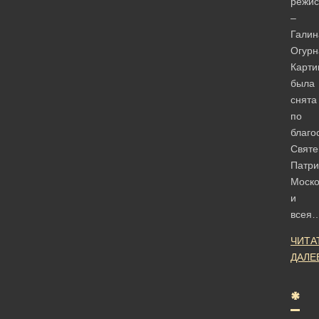
режи
–
Галин
Огурн
Карти
была
снята
по
благо
Святе
Патри
Моско
и
всея
ЧИТА
ДАЛЕ
*