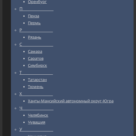
Оренбург
П_________________
Пенза
Пермь
Р_________________
Рязань
С_________________
Самара
Саратов
Симбирск
Т_________________
Татарстан
Тюмень
Х_________________
Ханты-Мансийский автономный округ-Югра
Ч_________________
Челябинск
Чувашия
У_________________