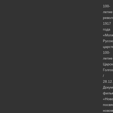
100-
летие
рево
1917
года
«Мог
Русск
царст
100-
летие
Царск
Голг
/
28.12
Докум
филь
«Ново
посвя
новом