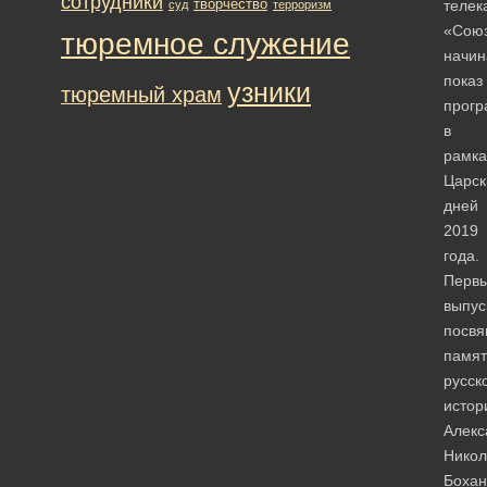
сотрудники
творчество
телек
суд
терроризм
«Сою
тюремное служение
начин
показ
узники
тюремный храм
прог
в
рамка
Царск
дней
2019
года.
Перв
выпус
посв
памят
русск
истор
Алекс
Никол
Бохан