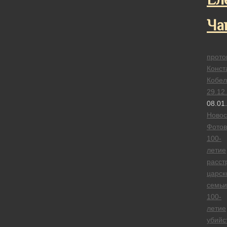
Ча
прото
Конст
Кобел
29.12
08.01
Новос
Фотов
100-
летие
расст
царск
семьи
100-
летие
убийс