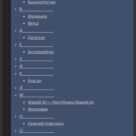
Башкортостан
В_________________
Владимир
Вятка
Д_________________
Дагестан
Е_________________
Екатеринбург
З_________________
И_________________
К_________________
Курган
Л_________________
М_________________
Марий Эл — Республика Марий Эл
Мордовия
Н_________________
Нижний Новгород
О_________________