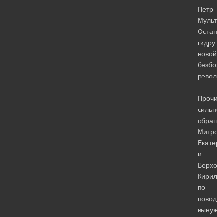
Петр
Мульт
Остан
гидру
новой
безбо
рево
Прочи
силь
обра
Митро
Екате
и
Верхо
Кирил
по
повод
вынуж