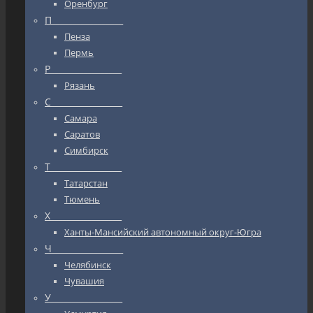
Оренбург
П_________________
Пенза
Пермь
Р_________________
Рязань
С_________________
Самара
Саратов
Симбирск
Т_________________
Татарстан
Тюмень
Х_________________
Ханты-Мансийский автономный округ-Югра
Ч_________________
Челябинск
Чувашия
У_________________