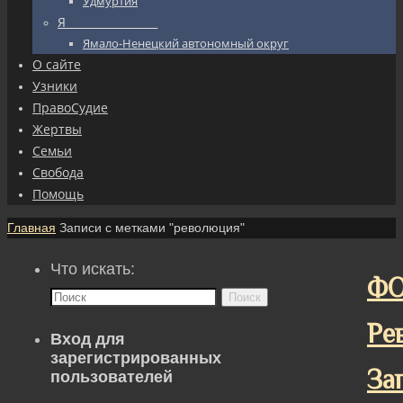
Удмуртия
Я_________________
Ямало-Ненецкий автономный округ
О сайте
Узники
ПравоСудие
Жертвы
Семьи
Свобода
Помощь
Главная
Записи с метками "революция"
Что искать:
ФО
Поиск
Ре
Вход для
зарегистрированных
За
пользователей