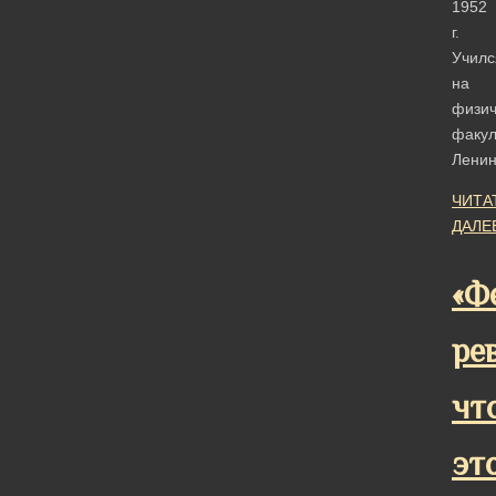
1952
г.
Училс
на
физич
факул
Ленин
ЧИТА
ДАЛЕ
«Ф
ре
чт
эт