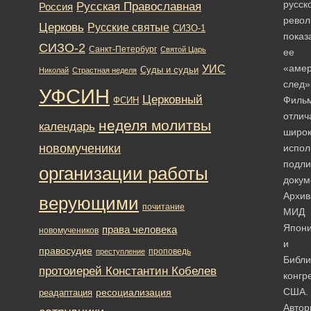
русск
Русская Православная
Россия
револ
Церковь
Русские святые
СИЗО-1
показ
СИЗО-2
Санкт-Петербург
Святой Царь
ее
«амер
УИС
Суды и судьи
Николай
Страстная неделя
след»
УФСИН
Церковный
Филь
ФСИН
отлич
неделя молитвы
календарь
широ
новомученики
испол
подл
организации работы
докум
Архив
верующими
почитание
МИД
Япон
права человека
новомучеников
и
правосудие
проповедь
преступление
Библи
протоиерей Константин Кобелев
конгр
США.
ресоциализация
реадаптация
Автор