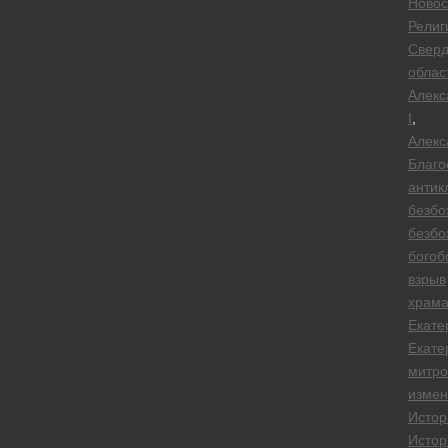
Новос
Религ
Сверд
облас
Алекс
I
,
Алекс
Благо
антик
безбо
безбо
богоб
взрыв
храм
Екате
Екате
митро
измен
Истор
Истор