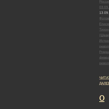
Росси
03.09
13.09
Фотов
Еписк
Тихон
(Шевк
Истор
рево
Рома
февра
рево
ЧИТА
ДАЛЕ
О