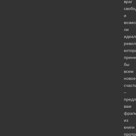
враг
свобо
и
возмо
ли
идеал
револ
котор
прине
бы
всем
новое
счаст
–
предл
вам
фраг
из
книги
прото