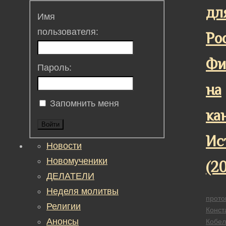
дл
Имя
пользователя:
Ро
Фи
Пароль:
на
Запомнить меня
ка
Войти
Ис
Новости
Новомученики
(20
ДЕЛАТЕЛИ
Неделя молитвы
прото
Религии
Конст
Анонсы
Кобел