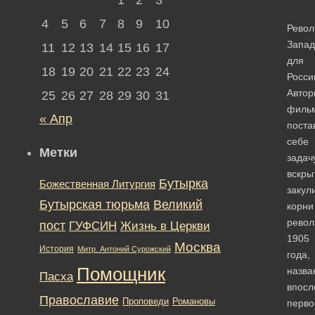
4
5
6
7
8
9
10
Револ
Запад
11
12
13
14
15
16
17
для
18
19
20
21
22
23
24
Росси
Автор
25
26
27
28
29
30
31
филь
« Апр
поста
себе
Метки
задач
вскры
Бутырка
Божественная Литургия
закул
Бутырская тюрьма
Великий
корни
рево
пост
ГУФСИН
Жизнь в Церкви
1905
Москва
История
Митр. Антоний Сурожский
года,
Помощник
назва
Пасха
впосл
Православие
Романовы
Проповеди
перво