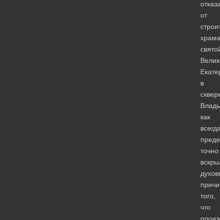
отказ
от
строи
храм
свято
Вели
Екате
в
сквер
Влад
как
всегд
преде
точно
вскры
духов
прич
того,
что
прои