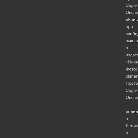
Серги
Овсян
«Книг
про
свобо
выше
в
издат
«Нике
Фото:
olsha
Прото
Серги
Овсян
родил
в
Ленин
в