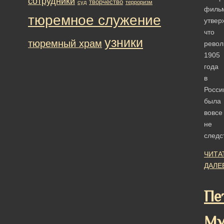
сотрудники
творчество
суд
терроризм
филь
тюремное служение
утвер
что
узники
тюремный храм
рево
1905
года
в
Росси
была
вовсе
не
след
ЧИТА
ДАЛЕ
Пе
Му