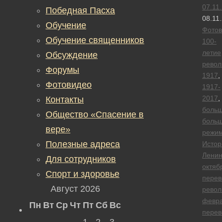
07.11
Победная Пасха
08.11
Обучение
Фотов
Обучение священников
100-
летие
Обсуждение
рево
Форумы
1917
,
Фотовидео
1917-
2017
,
Контакты
больш
Общество «Спасение в
больш
вере»
режи
Полезные адреса
Истор
Лени
Для сотрудников
октяб
Спорт и здоровье
перев
Август 2026
рево
февра
Пн
Вт
Ср
Чт
Пт
Сб
Вс
перев
1
2
3