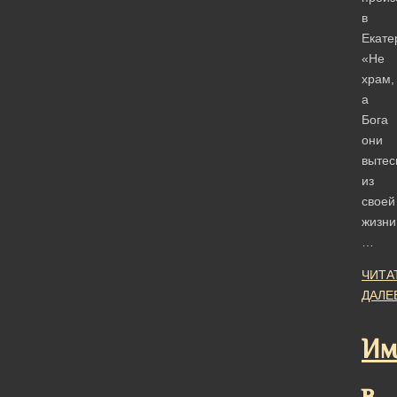
в
Екате
«Не
храм,
а
Бога
они
вытес
из
своей
жизни
…
ЧИТА
ДАЛЕ
Им
в