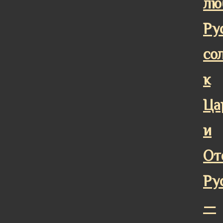
лю
Ру
со
к
Ца
и
От
Ру
—