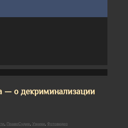
а — о декриминализации
ти
,
ПравоСудие
,
Узники
,
Фотовидео