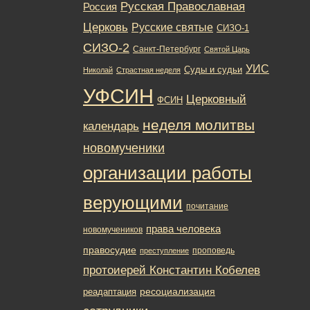
Русская Православная
Россия
Церковь
Русские святые
СИЗО-1
СИЗО-2
Санкт-Петербург
Святой Царь
УИС
Суды и судьи
Николай
Страстная неделя
УФСИН
Церковный
ФСИН
неделя молитвы
календарь
новомученики
организации работы
верующими
почитание
права человека
новомучеников
правосудие
проповедь
преступление
протоиерей Константин Кобелев
ресоциализация
реадаптация