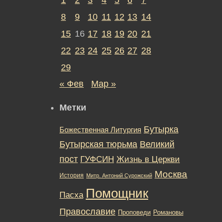
8
9
10
11
12
13
14
15
16
17
18
19
20
21
22
23
24
25
26
27
28
29
« Фев
Мар »
Метки
Бутырка
Божественная Литургия
Бутырская тюрьма
Великий
пост
ГУФСИН
Жизнь в Церкви
Москва
История
Митр. Антоний Сурожский
Помощник
Пасха
Православие
Романовы
Проповеди