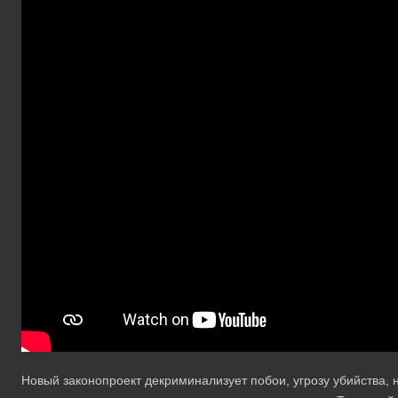
Новый законопроект декриминализует побои, угрозу убийства,