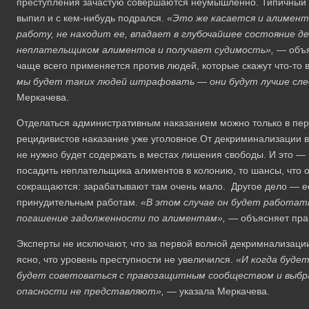
преступления зачастую совершаются неумышленно. Типичный 
выпил и с кем-нибудь подрался.
«Это же касается и алименто
работу, не находит ее, впадает в глубочайшее состояние д
неплательщиком алиментов и получает судимость», —
объя
чаще всего применяется против людей, которые скажут что-то 
мы будет таких людей штрафовать — они будут лучше сле
Меркачева.
Отделаться административным наказанием можно только в перв
рецидивистов наказание уже уголовное.От декриминализации 
не нужно будет содержать в местах лишения свободы. И это —
посадить неплательщика алиментов в колонию, то шансы, что о
сокращаются: зарабатывают там очень мало. Другое дело — е
принудительным работам.
«В этом случае он будет работать
погашение задолженности по алиментам», —
объясняет пра
Эксперты не исключают, что за первой волной декримнализации 
ясно, что уровень преступности не увеличился.
«И когда буде
будет советоваться с правозащитным сообществом и выбр
опасности не представляют», —
указала Меркачева.