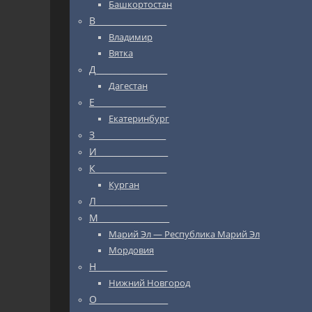
Башкортостан
В_________________
Владимир
Вятка
Д_________________
Дагестан
Е_________________
Екатеринбург
З_________________
И_________________
К_________________
Курган
Л_________________
М_________________
Марий Эл — Республика Марий Эл
Мордовия
Н_________________
Нижний Новгород
О_________________