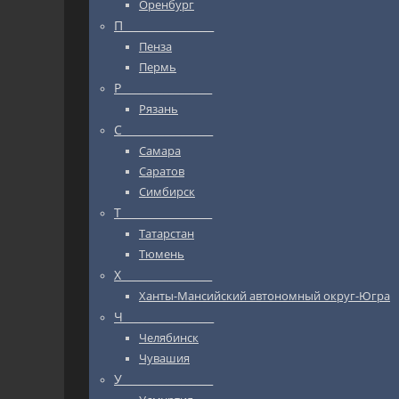
Оренбург
П_________________
Пенза
Пермь
Р_________________
Рязань
С_________________
Самара
Саратов
Симбирск
Т_________________
Татарстан
Тюмень
Х_________________
Ханты-Мансийский автономный округ-Югра
Ч_________________
Челябинск
Чувашия
У_________________