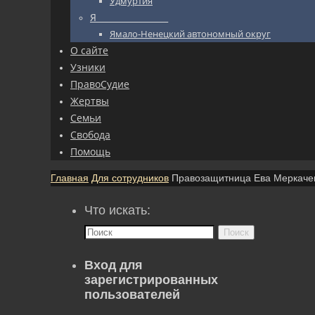
Удмуртия
Я_________________
Ямало-Ненецкий автономный округ
О сайте
Узники
ПравоСудие
Жертвы
Семьи
Свобода
Помощь
Главная
Для сотрудников
Правозащитница Ева Меркачев
Что искать:
Поиск
Вход для
зарегистрированных
пользователей