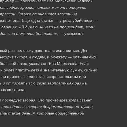
пример — рассказывает Ева Меркачева: человек
в: сейчас кризис, человек может потерять
епрессии. Он уже становится злостным
сняет она. Еще одна статья — угроза убийством —
в сердцах.
«Я думаю, ничего не произойдет, если
дить за тем, что болтают», —
указывает
ый раз: человеку дают шанс исправиться. Для
выходит выгода и людям, и бюджету — обвиняемых
 большой плюс, указывает Ева Меркачева. Если
н будет платить детям значительную сумму, сильно
сли привлечь человека к исправительным или
 и отчислять всю свою зарплату как раз на
возащитница.
последует вторая. Это произойдет, когда станет
т проводиться вторая декриминализация, нужно
ать такие деяния, которые общественной